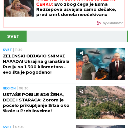
ĆERKU:
Evo zbog čega je Esma
Redžepova usvajala samo dečake,
pred smrt donela neočekivanu
odluku
by Aklamator
SVET
SVET
11:39
ZELENSKI OBJAVIO SNIMKE
NAPADA! Ukrajina granatirala
Rusiju sa 1.300 kilometara -
evo šta je pogođeno!
REGION
08:30
USTAŠE POBILE 826 ŽENA,
DECE I STARACA: Zorom je
počelo prikupljanje Srba oko
škole u Prebilovcima!
SVET
03:30