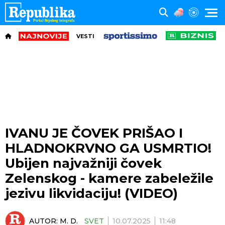
VESTI
IVANU JE ČOVEK PRIŠAO I
HLADNOKRVNO GA USMRTIO!
Ubijen najvažniji čovek
Zelenskog - kamere zabeležile
jezivu likvidaciju! (VIDEO)
AUTOR:
M. D.
SVET
10.07.2025
11:48