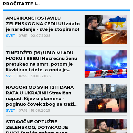
PROČITAJTE I...
AMERIKANCI OSTAVILU
ZELENSKOG NA CEDILU! Izdato
je naređenje - sve je stopirano!
SVET
07:51
02.07.2025
TINEJDŽER (16) UBIO MLADU
MAJKU I BEBU! Nesrećnu ženu
pretukao na smrt, potom je
likvidirao i dete, a onda je
načinio NEVEROVATAN POTEZ
SVET
16:55
30.06.2025
NAJGORI OD SVIH 1211 DANA
RATA U UKRAJINI! Stravičan
napad, Kijev u plamenu -
poginuo čovek zbog se traži
HITNA REAKCIJA!
SVET
07:18
18.06.2025
STRAVIČNE OPTUŽBE
ZELENSKOG, DOTAKAO JE
DNO? Rusi će nakon ovog