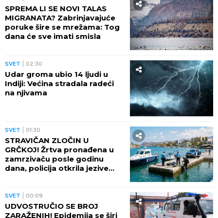
SPREMA LI SE NOVI TALAS
MIGRANATA? Zabrinjavajuće
poruke šire se mrežama: Tog
dana će sve imati smisla
SVET
02:30
Udar groma ubio 14 ljudi u
Indiji: Većina stradala radeći
na njivama
SVET
01:30
STRAVIČAN ZLOČIN U
GRČKOJ! Žrtva pronađena u
zamrzivaču posle godinu
dana, policija otkrila jezive
okolnosti
SVET
00:09
UDVOSTRUČIO SE BROJ
ZARAŽENIH! Epidemija se širi