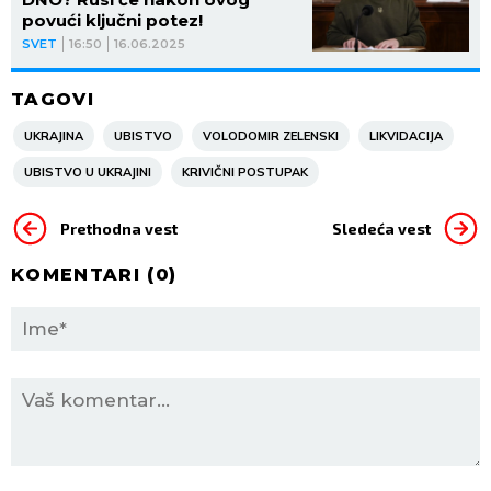
povući ključni potez!
SVET
16:50
16.06.2025
TAGOVI
UKRAJINA
UBISTVO
VOLODOMIR ZELENSKI
LIKVIDACIJA
UBISTVO U UKRAJINI
KRIVIČNI POSTUPAK
Prethodna vest
Sledeća vest
KOMENTARI (
0
)