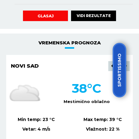
VIDI REZULTATE
GLASAJ
VREMENSKA PROGNOZA
SPORTISSIMO
NIŠ
36
°C
Mestimično oblačno
Min temp:
21
°C
Max temp:
37
°C
Vetar:
4
m/s
Vlažnost:
20
%