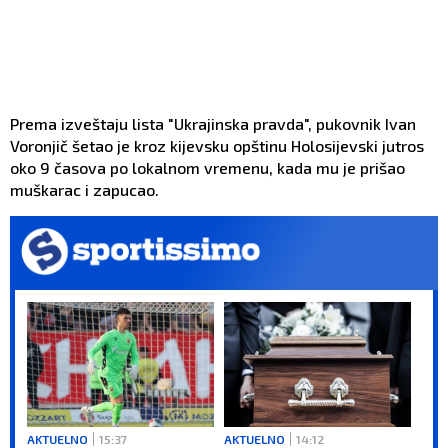
Prema izveštaju lista "Ukrajinska pravda", pukovnik Ivan
Voronjič šetao je kroz kijevsku opštinu Holosijevski jutros
oko 9 časova po lokalnom vremenu, kada mu je prišao
muškarac i zapucao.
AKTUELNO
15:37
AKTUELNO
14:12