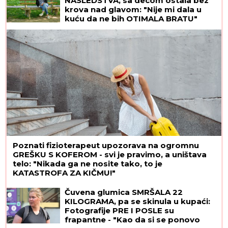
NASLEDSTVA, sa decom ostala bez
oprosti
krova nad glavom: "Nije mi dala u
kuću da ne bih OTIMALA BRATU"
Poznati fizioterapeut upozorava na ogromnu
GREŠKU S KOFEROM - svi je pravimo, a uništava
telo: "Nikada ga ne nosite tako, to je
KATASTROFA ZA KIČMU!"
Čuvena glumica SMRŠALA 22
KILOGRAMA, pa se skinula u kupaći:
Fotografije PRE I POSLE su
frapantne - "Kao da si se ponovo