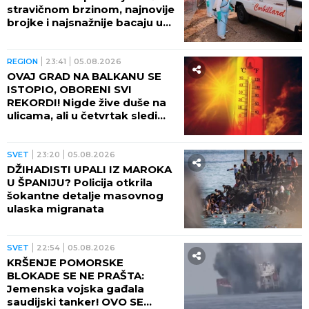
stravičnom brzinom, najnovije
brojke i najsnažnije bacaju u
OČAJ
REGION
23:41
05.08.2026
OVAJ GRAD NA BALKANU SE
ISTOPIO, OBORENI SVI
REKORDI! Nigde žive duše na
ulicama, ali u četvrtak sledi
veliki preokret
SVET
23:20
05.08.2026
DŽIHADISTI UPALI IZ MAROKA
U ŠPANIJU? Policija otkrila
šokantne detalje masovnog
ulaska migranata
SVET
22:54
05.08.2026
KRŠENJE POMORSKE
BLOKADE SE NE PRAŠTA:
Jemenska vojska gađala
saudijski tanker! OVO SE