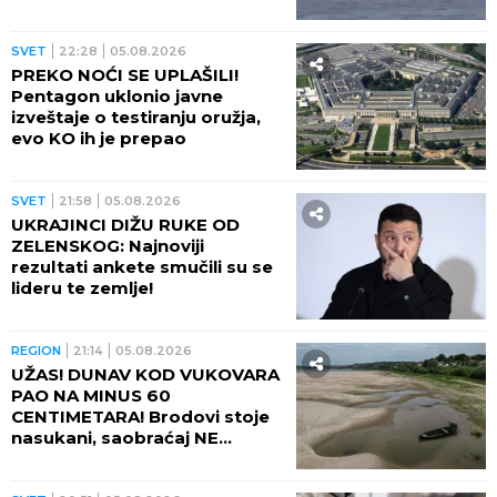
OPASNO ZAKUVALO
SVET
22:28
05.08.2026
PREKO NOĆI SE UPLAŠILI!
Pentagon uklonio javne
izveštaje o testiranju oružja,
evo KO ih je prepao
SVET
21:58
05.08.2026
UKRAJINCI DIŽU RUKE OD
ZELENSKOG: Najnoviji
rezultati ankete smučili su se
lideru te zemlje!
REGION
21:14
05.08.2026
UŽAS! DUNAV KOD VUKOVARA
PAO NA MINUS 60
CENTIMETARA! Brodovi stoje
nasukani, saobraćaj NE
POSTOJI