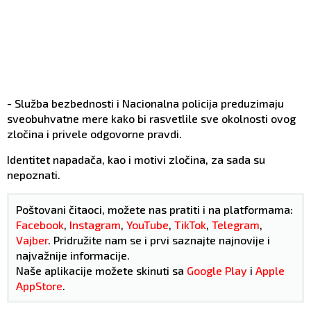
- Služba bezbednosti i Nacionalna policija preduzimaju
sveobuhvatne mere kako bi rasvetlile sve okolnosti ovog
zločina i privele odgovorne pravdi.
Identitet napadača, kao i motivi zločina, za sada su
nepoznati.
Poštovani čitaoci, možete nas pratiti i na platformama:
Facebook
,
Instagram
,
YouTube
,
TikTok
,
Telegram
,
Vajber
. Pridružite nam se i prvi saznajte najnovije i
najvažnije informacije.
Naše aplikacije možete skinuti sa
Google Play
i
Apple
AppStore
.