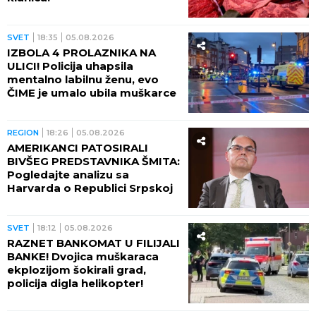
SVET
18:35
05.08.2026
IZBOLA 4 PROLAZNIKA NA
ULICI! Policija uhapsila
mentalno labilnu ženu, evo
ČIME je umalo ubila muškarce
REGION
18:26
05.08.2026
AMERIKANCI PATOSIRALI
BIVŠEG PREDSTAVNIKA ŠMITA:
Pogledajte analizu sa
Harvarda o Republici Srpskoj
SVET
18:12
05.08.2026
RAZNET BANKOMAT U FILIJALI
BANKE! Dvojica muškaraca
ekplozijom šokirali grad,
policija digla helikopter!