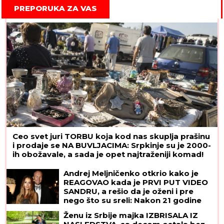
PREPORUKA ZA VAS
Ceo svet juri TORBU koja kod nas skuplja prašinu
i prodaje se NA BUVLJACIMA: Srpkinje su je 2000-
ih obožavale, a sada je opet najtraženiji komad!
Andrej Meljničenko otkrio kako je
REAGOVAO kada je PRVI PUT VIDEO
SANDRU, a rešio da je oženi i pre
nego što su sreli: Nakon 21 godine
braka ovako priča o supruzi, jedan
Ženu iz Srbije majka IZBRISALA IZ
greh iz mladosti sebi ne može da