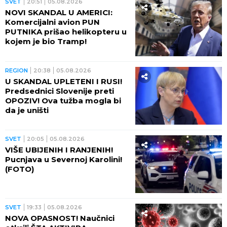
SVET
20:51
05.08.2026
NOVI SKANDAL U AMERICI:
Komercijalni avion PUN
PUTNIKA prišao helikopteru u
kojem je bio Tramp!
REGION
20:38
05.08.2026
U SKANDAL UPLETENI I RUSI!
Predsednici Slovenije preti
OPOZIV! Ova tužba mogla bi
da je uništi
SVET
20:05
05.08.2026
VIŠE UBIJENIH I RANJENIH!
Pucnjava u Severnoj Karolini!
(FOTO)
SVET
19:33
05.08.2026
NOVA OPASNOST! Naučnici