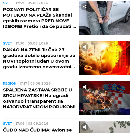
SVET
17:59
05.08.2026
POZNATI POLITIČAR SE
POTUKAO NA PLAŽI! Skandal
epskih razmera PRED NOVE
IZBORE! Pretio i da će pucati u
suprugu drugog muškarca
(VIDEO)
SVET
17:30
05.08.2026
PAKAO NA ZEMLJI: Čak 27
gradova dobilo upozorenje za
NOVI toplotni udar! U ovom
gradu izmereno neverovatnih
75 STEPENI NA ASFALTU!
REGION
17:17
05.08.2026
SPALJENA ZASTAVA SRBIJE U
SRCU HRVATSKE! Na ogradi
osvanuo i transparent sa
NAJODVRATNIJOM PORUKOM!
SVET
17:06
05.08.2026
ČUDO NAD ČUDIMA: Avion se