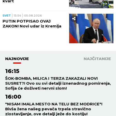
kvart
SVET
15:54
05.08.2026
PUTIN POTPISAO OVAJ
ZAKON! Novi udar iz Kremlja
NAJNOVIJE
NAJČITANIJE
16:15
ŠOK-BOMBA, MILICA I TERZA ZAKAZALI NOVI
SUSRET?! Ovo su svi detalji iznenadnog pomirenja,
Sofija će doživeti nervni slom!
16:00
"NISAM IMALA MESTO NA TELU BEZ MODRICE"!
Bivša žena našeg pevača trpela stravično
zlostavljanje, ove detalji ježe do kostiju!