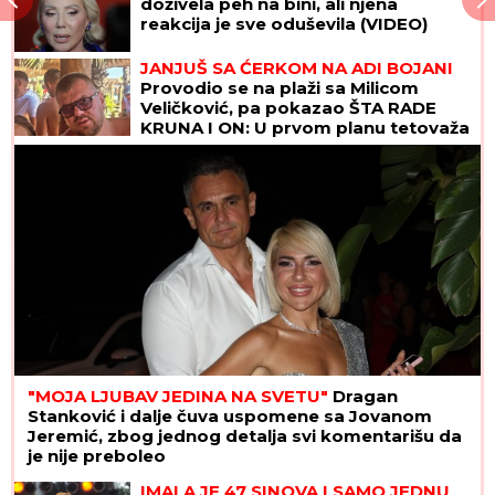
doživela peh na bini, ali njena
reakcija je sve oduševila (VIDEO)
JANJUŠ SA ĆERKOM NA ADI BOJANI
Provodio se na plaži sa Milicom
Veličković, pa pokazao ŠTA RADE
KRUNA I ON: U prvom planu tetovaža
koju je posvetio naslednici (FOTO)
"MOJA LJUBAV JEDINA NA SVETU"
Dragan
Stanković i dalje čuva uspomene sa Jovanom
Jeremić, zbog jednog detalja svi komentarišu da
je nije preboleo
IMALA JE 47 SINOVA I SAMO JEDNU