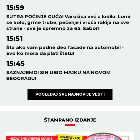
15:59
SUTRA POČINJE GUČA! Varošica već u ludilu: Lomi
se kolo, grme trube, pečenje i vruća rakija na sve
strane - sve je spremno za 65. Sabor!
15:51
Šta ako vam padne deo fasade na automobil -
evo ko mora da plati štetu!
15:45
SAZNAJEMO! SIN UBIO MAJKU NA NOVOM
BEOGRADU!
POGLEDAJ SVE NAJNOVIJE VESTI
ŠTAMPANO IZDANJE