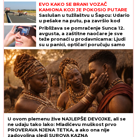
rodila"
EVO KAKO SE BRANI VOZAČ
KAMIONA KOJI JE POKOSIO PUTARE
Saslušan u tužilaštvu u Šapcu: Udario
u pešake na putu, pa završio kod
metalne ograde
Približava se pomračenje Sunca 12.
avgusta, a zaštitne naočare je sve
teže pronaći u prodavnicama: Ljudi
su u panici, optičari poručuju samo
jedno
U ovom plemenu žive NAJLEPŠE DEVOJKE, ali se
ne udaju tako lako: Mladićevu muškost prvo
PROVERAVA NJENA TETKA, a ako ona nije
zadovoljna sledi SUROVA KAZNA