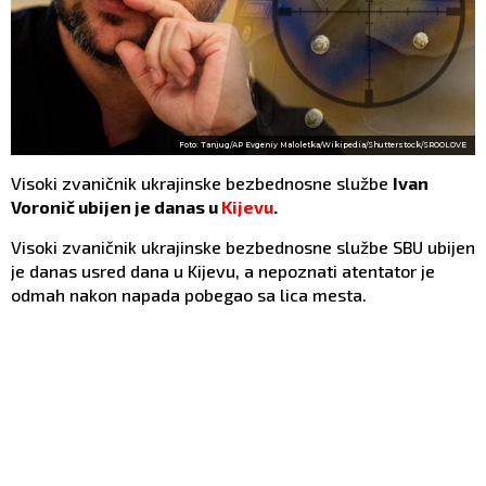
Foto: Tanjug/AP Evgeniy Maloletka/Wikipedia/Shutterstock/SROOLOVE
Visoki zvaničnik ukrajinske bezbednosne službe
Ivan
Voronič ubijen je danas u
Kijevu
.
Visoki zvaničnik ukrajinske bezbednosne službe SBU ubijen
je danas usred dana u Kijevu, a nepoznati atentator je
odmah nakon napada pobegao sa lica mesta.