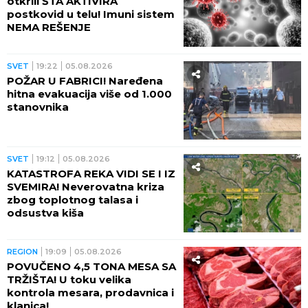
otkrili ŠTA AKTIVIRA
postkovid u telu! Imuni sistem
NEMA REŠENJE
SVET
19:22
05.08.2026
POŽAR U FABRICI! Naređena
hitna evakuacija više od 1.000
stanovnika
SVET
19:12
05.08.2026
KATASTROFA REKA VIDI SE I IZ
SVEMIRA! Neverovatna kriza
zbog toplotnog talasa i
odsustva kiša
REGION
19:09
05.08.2026
POVUČENO 4,5 TONA MESA SA
TRŽIŠTA! U toku velika
kontrola mesara, prodavnica i
klanica!