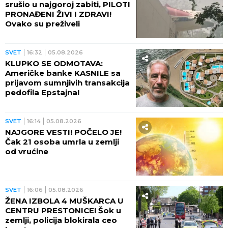
srušio u najgoroj zabiti, PILOTI
PRONAĐENI ŽIVI I ZDRAVI!
Ovako su preživeli
SVET
16:32
05.08.2026
KLUPKO SE ODMOTAVA:
Američke banke KASNILE sa
prijavom sumnjivih transakcija
pedofila Epstajna!
SVET
16:14
05.08.2026
NAJGORE VESTI! POČELO JE!
Čak 21 osoba umrla u zemlji
od vrućine
SVET
16:06
05.08.2026
ŽENA IZBOLA 4 MUŠKARCA U
CENTRU PRESTONICE! Šok u
zemlji, policija blokirala ceo