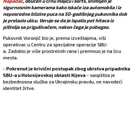
Napadač
, obučen u crnu majicu i šorts, snimljen je
sigurnosnim kamerama kako iskače iza automobila i iz
neposredne blizine puca na 50-godišnjeg pukovnika dok
je prelazio ulicu. Veruje se da je ispalio pet hitaca iz
pištolja sa prigušivačem, nakon čega je pobegao.
Pukovnik Voronjič bio je, prema izveštajima, viši
operativac u Centru za specijalne operacije SBU-
a. Zadobio je više prostrelnih rana i preminuo je na licu
mesta.
-
Pokrenut je krivični postupak zbog ubistva pripadnika
SBU-a u Holosijevskoj oblasti Kijeva
- saopštila je
bezbednosna služba za Ukrajinsku pravdu, ne navodeći
identitet žrtve.