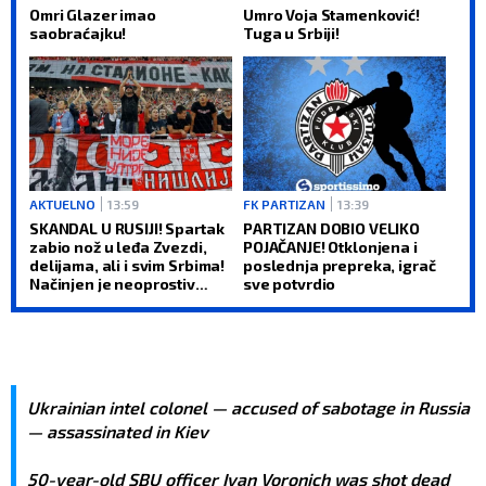
Omri Glazer imao
Umro Voja Stamenković!
saobraćajku!
Tuga u Srbiji!
AKTUELNO
13:59
FK PARTIZAN
13:39
SKANDAL U RUSIJI! Spartak
PARTIZAN DOBIO VELIKO
zabio nož u leđa Zvezdi,
POJAČANJE! Otklonjena i
delijama, ali i svim Srbima!
poslednja prepreka, igrač
Načinjen je neoprostiv
sve potvrdio
greh! (FOTO)
Ukrainian intel colonel — accused of sabotage in Russia
— assassinated in Kiev
50-year-old SBU officer Ivan Voronich was shot dead