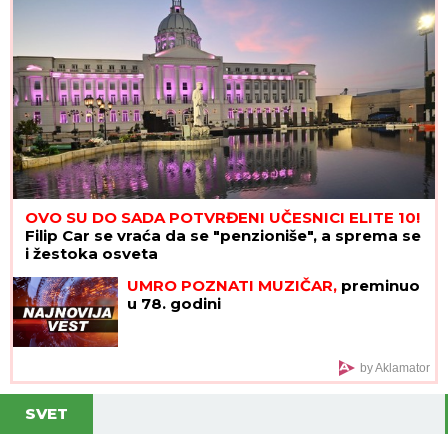
OVO SU DO SADA POTVRĐENI UČESNICI ELITE 10!
Filip Car se vraća da se "penzioniše", a sprema se
i žestoka osveta
UMRO POZNATI MUZIČAR,
preminuo
u 78. godini
by Aklamator
SVET