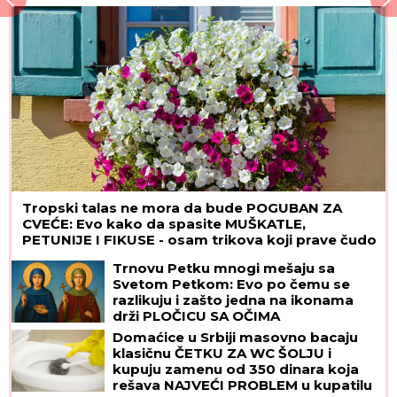
sa razglednice
Tropski talas ne mora da bude POGUBAN ZA
CVEĆE: Evo kako da spasite MUŠKATLE,
PETUNIJE I FIKUSE - osam trikova koji prave čudo
Trnovu Petku mnogi mešaju sa
Svetom Petkom: Evo po čemu se
razlikuju i zašto jedna na ikonama
drži PLOČICU SA OČIMA
Domaćice u Srbiji masovno bacaju
klasičnu ČETKU ZA WC ŠOLJU i
kupuju zamenu od 350 dinara koja
rešava NAJVEĆI PROBLEM u kupatilu