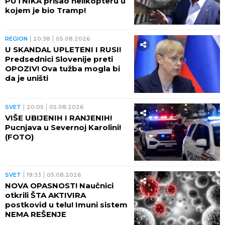
PUTNIKA prišao helikopteru u
kojem je bio Tramp!
REGION
20:38
05.08.2026
U SKANDAL UPLETENI I RUSI!
Predsednici Slovenije preti
OPOZIV! Ova tužba mogla bi
da je uništi
SVET
20:05
05.08.2026
VIŠE UBIJENIH I RANJENIH!
Pucnjava u Severnoj Karolini!
(FOTO)
SVET
19:33
05.08.2026
NOVA OPASNOST! Naučnici
otkrili ŠTA AKTIVIRA
postkovid u telu! Imuni sistem
NEMA REŠENJE