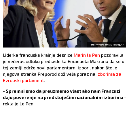
Foto: Privatna arhiva, Tanjug/AP
Liderka francuske krajnje desnice
Marin le Pen
pozdravila
je večeras odluku predsednika Emanuela Makrona da se u
toj zemlji održe novi parlamentarni izbori, nakon što je
njegova stranka Preporod doživela poraz na
izborima za
Evropski parlament
.
- Spremni smo da preuzmemo vlast ako nam Francuzi
daju poverenje na predstojećim nacionalnim izborima -
rekla je Le Pen.