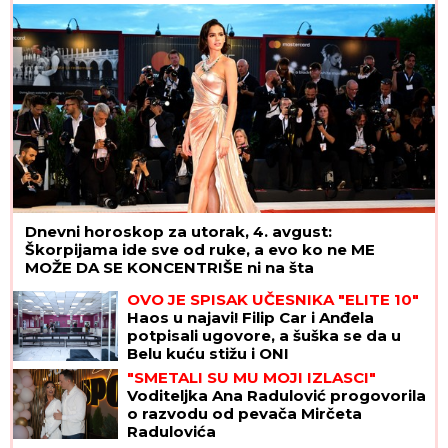
Dnevni horoskop za utorak, 4. avgust:
Škorpijama ide sve od ruke, a evo ko ne ME
MOŽE DA SE KONCENTRIŠE ni na šta
OVO JE SPISAK UČESNIKA "ELITE 10"
Haos u najavi! Filip Car i Anđela
potpisali ugovore, a šuška se da u
Belu kuću stižu i ONI
"SMETALI SU MU MOJI IZLASCI"
Voditeljka Ana Radulović progovorila
o razvodu od pevača Mirčeta
Radulovića