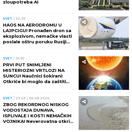
zloupotreba AI
SVET
02:30
HAOS NA AERODROMU U
LAJPCIGU! Pronađen dron sa
eksplozivom, nemačke vlasti
poslale oštru poruku Rusiji
(FOTO)
SVET
01:30
PRVI PUT SNIMLJENI
MISTERIOZNI VRTLOZI NA
SUNCU! Naučnici šokirani:
Otkriće bi moglo da zaštiti
Zemlju od katastrofalnih
posledica
SVET
23:49
06.08.2026
ZBOG REKORDNOG NISKOG
VODOSTAJA DUNAVA,
ISPLIVALE I KOSTI NEMAČKIH
VOJNIKA! Neverovatna otkrića
ređaju se jedno za drugim -