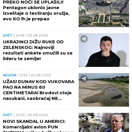
PREKO NOĆI SE UPLAŠILI!
Pentagon uklonio javne
izveštaje o testiranju oružja,
evo KO ih je prepao
SVET
21:58
05.08.2026
UKRAJINCI DIŽU RUKE OD
ZELENSKOG: Najnoviji
rezultati ankete smučili su se
lideru te zemlje!
REGION
21:14
05.08.2026
UŽAS! DUNAV KOD VUKOVARA
PAO NA MINUS 60
CENTIMETARA! Brodovi stoje
nasukani, saobraćaj NE
POSTOJI
SVET
20:51
05.08.2026
NOVI SKANDAL U AMERICI:
Komercijalni avion PUN