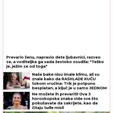
Prevario ženu, napravio dete ljubavnici, razveo
se, a voditeljka ga sada žestoko osudila: "Teško
je, ježim se od toga"
Naše bake nisu imale klimu, ali su
znale kako da RASHLADE KUĆU
tokom vrućina: Trik je potpuno
besplatan, a ključ je u samo JEDNOM
PRAVILU
Ne možete ih prevariti! Ova 3
horoskopska znaka vide sve što
pokušavate da sakrijete, kao da
čitaju tuđe misli