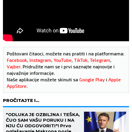
Poštovani čitaoci, možete nas pratiti i na platformama:
Facebook
,
Instagram
,
YouTube
,
TikTok
,
Telegram
,
Vajber
. Pridružite nam se i prvi saznajte najnovije i
najvažnije informacije.
Naše aplikacije možete skinuti sa
Google Play
i
Apple
AppStore
.
PROČITAJTE I...
"ODLUKA JE OZBILJNA I TEŠKA,
ČUO SAM VAŠU PORUKU I NA
NJU ĆU ODGOVORITI"! Prvo
oglašavanje Makrona posle