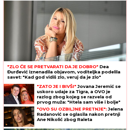
"ZLO ĆE SE PRETVARATI DA JE DOBRO"
Dea
Đurđević iznenadila objavom, voditeljka podelila
savet: "Kad god vidiš zlo, veruj da je zlo"
"ZATO JE I BIVŠI"
Jovana Jeremić se
uskoro udaje za Tigra, a OVO je
razlog zbog kojeg se razvela od
prvog muža: "Htela sam više i bolje"
"OVO SU OZBILJNE PRETNJE":
Jelena
Radanović se oglasila nakon pretnji
Ane Nikolić zbog Raleta