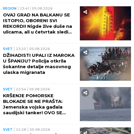
REGION
23:41
05.08.2026
OVAJ GRAD NA BALKANU SE
ISTOPIO, OBORENI SVI
REKORDI! Nigde žive duše na
ulicama, ali u četvrtak sledi
veliki preokret
SVET
23:20
05.08.2026
DŽIHADISTI UPALI IZ MAROKA
U ŠPANIJU? Policija otkrila
šokantne detalje masovnog
ulaska migranata
SVET
22:54
05.08.2026
KRŠENJE POMORSKE
BLOKADE SE NE PRAŠTA:
Jemenska vojska gađala
saudijski tanker! OVO SE
OPASNO ZAKUVALO
SVET
22:28
05.08.2026