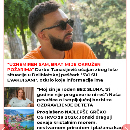
"UZNEMIREN SAM, BRAT MI JE OKRUŽEN
POŽARIMA"
Darko Tanasijević očajan zbog loše
situacije u Deliblatskoj peščari: "SVI SU
EVAKUISANI", otkrio koje informacije ima
"Moj sin je rođen BEZ SLUHA, tri
godine nije progovorio ni reč": Naša
pevačica o iscrpljujućoj borbi za
OZDRAVLJENJE DETETA
Proglašeno NAJLEPŠE GRČKO
OSTRVO za 2026: Jonski dragulj
osvaja kristalnim morem,
nestvarnom prirodom i plažama kao