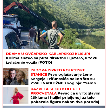
DRAMA U OVČARSKO-KABLARSKOJ KLISURI
Kolima sleteo sa puta direktno u jezero, u toku
izvlačenje vozila (FOTO)
ISIDORA ISPRED POLICIJSKE
STANICE
Prvo oglašavanje žene
Sergeja Trifunovića nakon što su
ZVALI NADLEŽNE zbog nje: "Samo
zato sam došla"
RAZVELA SE OD KOLEGE I
PROCVETALA
Pevačica u vrtoglavim
štiklama i haljini pripijenoj uz telo
pokazala figuru nakon dva porođaj
(Foto)