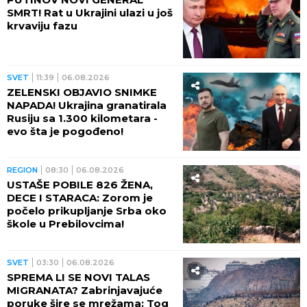
SMRT! Rat u Ukrajini ulazi u još
krvaviju fazu
SVET
11:39
06.08.2026
ZELENSKI OBJAVIO SNIMKE
NAPADA! Ukrajina granatirala
Rusiju sa 1.300 kilometara -
evo šta je pogođeno!
REGION
08:30
06.08.2026
USTAŠE POBILE 826 ŽENA,
DECE I STARACA: Zorom je
počelo prikupljanje Srba oko
škole u Prebilovcima!
SVET
03:30
06.08.2026
SPREMA LI SE NOVI TALAS
MIGRANATA? Zabrinjavajuće
poruke šire se mrežama: Tog