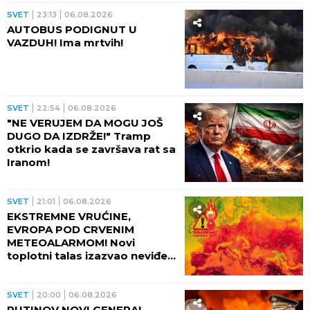
pored njih motocikl Vermahta!
SVET
23:13
06.08.2026
AUTOBUS PODIGNUT U
VAZDUH! Ima mrtvih!
SVET
22:54
06.08.2026
"NE VERUJEM DA MOGU JOŠ
DUGO DA IZDRŽE!" Tramp
otkrio kada se završava rat sa
Iranom!
SVET
21:01
06.08.2026
EKSTREMNE VRUĆINE,
EVROPA POD CRVENIM
METEOALARMOM! Novi
toplotni talas izazvao neviđeni
haos - besne požari, veliki
problem u energetici!
SVET
20:00
06.08.2026
PUTINOV NOVI GENERAL