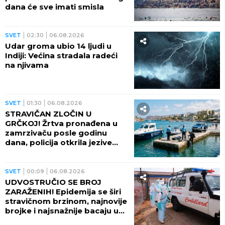
dana će sve imati smisla
SVET
02:30
06.08.2026
Udar groma ubio 14 ljudi u
Indiji: Većina stradala radeći
na njivama
SVET
01:30
06.08.2026
STRAVIČAN ZLOČIN U
GRČKOJ! Žrtva pronađena u
zamrzivaču posle godinu
dana, policija otkrila jezive
okolnosti
SVET
00:09
06.08.2026
UDVOSTRUČIO SE BROJ
ZARAŽENIH! Epidemija se širi
stravičnom brzinom, najnovije
brojke i najsnažnije bacaju u
OČAJ