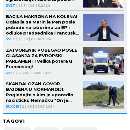
šokantnih rezultata na
SVET
23:51
09.06.2024
izborima za EP u Francuskoj i
raspuštanja Skupštine!
BACILA MAKRONA NA KOLENA!
Oglasila se Marin le Pen posle
pobede na izborima za EP i
odluke predsednika Francuske
da raspiše vanredne izbore!
SVET
23:38
09.06.2024
ZATVORENIK POBEGAO POSLE
GLASANJA ZA EVROPSKI
PARLAMENT! Velika potera u
Francuskoj!
SVET
22:50
09.06.2024
SKANDALOZAN GOVOR
BAJDENA U NORMANDIJI:
Pogledajte s kim je uporedio
nacističku Nemačku "On je
pretnja po demokratiju!"
SUKOBI
22:38
07.06.2024
TAGOVI