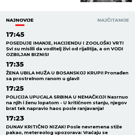
NAJNOVIJE
NAJČITANIJE
17:45
POSEDUJE IMANJE, HACIJENDU I ZOOLOŠKI VRT!
Svi su mislili da voditelj živi od rijalitija, a on VODI
OZBILJAN BIZNIS!
17:35
ŽENA UBILA MUŽA U BOSANSKOJ KRUPI! Pronađen
sa prostrelnom ranom u glavi!
17:25
POLICIJA UPUCALA SRBINA U NEMAČKOJ! Nasrnuo
na njih i ženu lopatom - U kritičnom stanju, njegov
brat tek napravio haos posle ranjavanja!
17:23
DUNAV KRITIČNO NIZAK! Posle nevremena stiže
pakao, metereolog upozorava: Vraćaju se