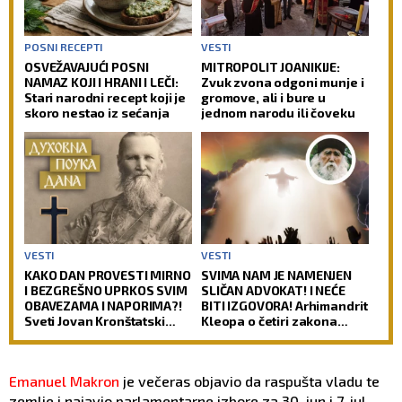
POSNI RECEPTI
VESTI
OSVEŽAVAJUĆI POSNI
MITROPOLIT JOANIKIJE:
NAMAZ KOJI I HRANI I LEČI:
Zvuk zvona odgoni munje i
Stari narodni recept koji je
gromove, ali i bure u
skoro nestao iz sećanja
jednom narodu ili čoveku
VESTI
VESTI
KAKO DAN PROVESTI MIRNO
SVIMA NAM JE NAMENJEN
I BEZGREŠNO UPRKOS SVIM
SLIČAN ADVOKAT! I NEĆE
OBAVEZAMA I NAPORIMA?!
BITI IZGOVORA! Arhimandrit
Sveti Jovan Kronštatski
Kleopa o četiri zakona
kaže da je potrebo uraditi
prema kojima će Hristos
samo jedno kad se ujutru
suditi svetu!
ustane!
Emanuel Makron
je večeras objavio da raspušta vladu te
zemlje i najavio parlamentarne izbore za 30. jun i 7. jul.