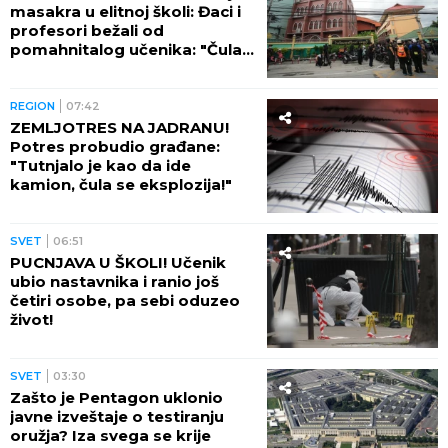
masakra u elitnoj školi: Đaci i
profesori bežali od
pomahnitalog učenika: "Čula
se pucnjava, a onda je sve
utihnulo!" (FOTO)
REGION
07:42
ZEMLJOTRES NA JADRANU!
Potres probudio građane:
"Tutnjalo je kao da ide
kamion, čula se eksplozija!"
SVET
06:51
PUCNJAVA U ŠKOLI! Učenik
ubio nastavnika i ranio još
četiri osobe, pa sebi oduzeo
život!
SVET
03:30
Zašto je Pentagon uklonio
javne izveštaje o testiranju
oružja? Iza svega se krije