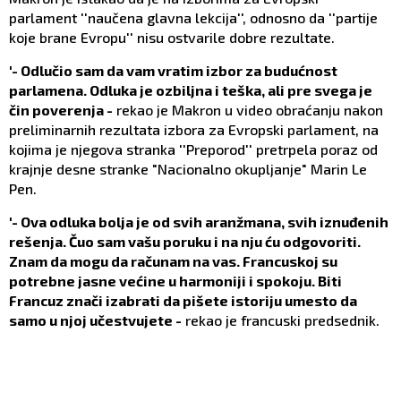
parlament ''naučena glavna lekcija'', odnosno da ''partije
koje brane Evropu'' nisu ostvarile dobre rezultate.
'- Odlučio sam da vam vratim izbor za budućnost
parlamena. Odluka je ozbiljna i teška, ali pre svega je
čin poverenja -
rekao je Makron u video obraćanju nakon
preliminarnih rezultata izbora za Evropski parlament, na
kojima je njegova stranka ''Preporod'' pretrpela poraz od
krajnje desne stranke "Nacionalno okupljanje" Marin Le
Pen.
'- Ova odluka bolja je od svih aranžmana, svih iznuđenih
rešenja. Čuo sam vašu poruku i na nju ću odgovoriti.
Znam da mogu da računam na vas. Francuskoj su
potrebne jasne većine u harmoniji i spokoju. Biti
Francuz znači izabrati da pišete istoriju umesto da
samo u njoj učestvujete -
rekao je francuski predsednik.