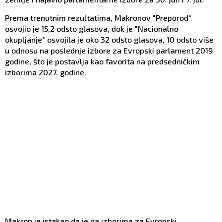
Prema trenutnim rezultatima, Makronov "Preporod"
osvojio je 15,2 odsto glasova, dok je "Nacionalno
okupljanje" osvojila je oko 32 odsto glasova, 10 odsto više
u odnosu na poslednje izbore za Evropski parlament ​​2019.
godine, što je postavlja kao favorita na predsedničkim
izborima 2027. godine.
Makron je istakao da je na izborima za Evropski