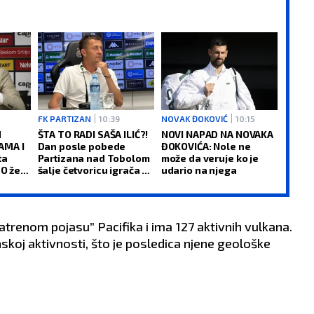
FK PARTIZAN
10:39
NOVAK ĐOKOVIĆ
10:15
H
ŠTA TO RADI SAŠA ILIĆ?!
NOVI NAPAD NA NOVAKA
AMA I
Dan posle pobede
ĐOKOVIĆA: Nole ne
ta
Partizana nad Tobolom
može da veruje ko je
O želi
šalje četvoricu igrača u
udario na njega
kom
drugi klub
trenom pojasu” Pacifika i ima 127 aktivnih vulkana.
skoj aktivnosti, što je posledica njene geološke