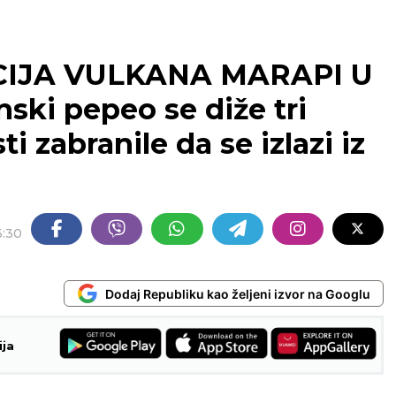
CIJA VULKANA MARAPI U
ski pepeo se diže tri
ti zabranile da se izlazi iz
6:30
Dodaj Republiku kao željeni izvor na Googlu
ija