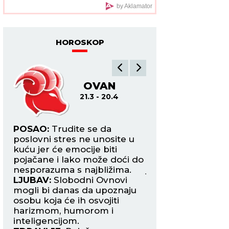
by Aklamator
HOROSKOP
OVAN
B
21.3 - 20.4
21.4
POSAO:
Trudite se da
POSAO:
Ovaj dan 
poslovni stres ne unosite u
završetak rada n
e s
kuću jer će emocije biti
projektu. Uskoro 
pojačane i lako može doći do
potpisivanje novo
nesporazuma s najbližima.
jednom inostrano
LJUBAV:
Slobodni Ovnovi
LJUBAV:
Današnji i
a,
mogli bi danas da upoznaju
partnerom može 
osobu koja će ih osvojiti
biti prijatan, ali s
harizmom, humorom i
okončati ljubomo
inteligencijom.
scenama.