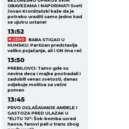
BEZGREŠNO UPRKOS SVIM
OBAVEZAMA I NAPORIMA?! Sveti
Jovan Kronštatski kaže da je
potrebo uraditi samo jedno kad
se ujutru ustane!
13:52
BABA STIGAO U
UŽIVO
HUMSKU: Partizan predstavlja
veliko pojačanje, ali i ON ima reč
13:50
PREBILOVCI: Tamo gde su
nevina deca i majke postradali i
zadobili venac svetosti, danas
odjekuje molitva za večni
pomen
13:45
PRVO OGLAŠAVANJE ANĐELE I
GASTOZA PRED ULAZAK U
"ELITU 10": Šok-bomba usred
haosa, fanovi pali u trans zbog