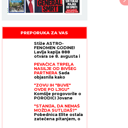
PREPORUKA ZA VAS
Stiže ASTRO-
FENOMEN GODINE!
Lavlja kapija 888
otvara se 8. avgusta i
donosi ogroman
PEVAČICA TRPELA
novac i PREOKRET
NASILJE OD BIVŠEG
SUDBINE - ali jedan
PARTNERA
Sada
RITUAL morate da
objasnila kako
uradite za uspeh
prepoznati
"ZOVU IH "BUVE"
MANIPULATORA:
OVDE PO LJIGU"
"Intuicija me je od
Komšije progovorile o
početka upozoravala"
PORODICI Jovane
Jeremić: "Brat joj je
"STANIJA, DA NEMAŠ
otišao, jer se
MOŽDA SUTLIJAŠ?"
posvađao sa
Pobednica Elite ostala
roditeljima"
zatečena pitanjem, o
NJENOJ REAKCIJI
pričaju svi (VIDEO)