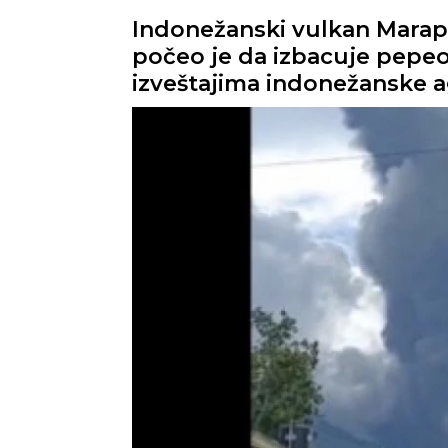
Indonežanski vulkan Marapi,
počeo je da izbacuje pepeo
izveštajima indonežanske 