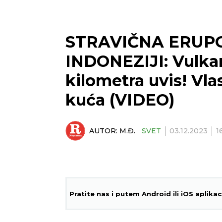
STRAVIČNA ERUP
INDONEZIJI: Vulkan
kilometra uvis! Vlas
kuća (VIDEO)
AUTOR:
M.Đ.
SVET
03.12.2023
1
Pratite nas i putem Android ili iOS aplikac