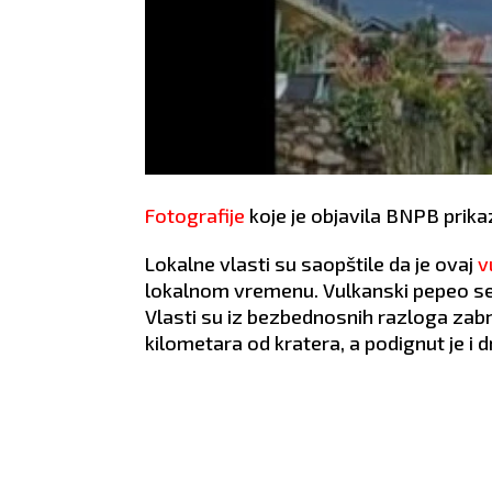
Fotografije
koje je objavila BNPB prik
Lokalne vlasti su saopštile da je ovaj
v
lokalnom vremenu. Vulkanski pepeo se v
Vlasti su iz bezbednosnih razloga zabra
kilometara od kratera, a podignut je i 