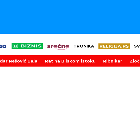
HRONIKA
SV
dar Nešović Baja
Rat na Bliskom istoku
Ribnikar
Zloč