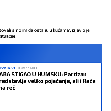
ovali smo im da ostanu u kućama”, izjavio je
ituacije.
 PARTIZAN
13:50 >> 13:58
ABA STIGAO U HUMSKU: Partizan
redstavlja veliko pojačanje, ali i Raća
ma reč