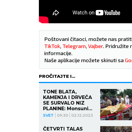
abilno.
ZDRAVLJE:
Reumatske
prera
tegobe.
ZDRA
Poštovani čitaoci, možete nas pratit
TikTok
,
Telegram
,
Vajber
. Pridružite 
informacije.
Naše aplikacije možete skinuti sa
Go
PROČITAJTE I...
TONE BLATA,
KAMENJA I DRVEČA
SE SURVALO NIZ
PLANINE: Monsuni
izazvali katastrofu
SVET
09:30
02.12.2023
na Sumatri, klizišta
UBILA najmanje 12
ČETVRTI TALAS
ljudi