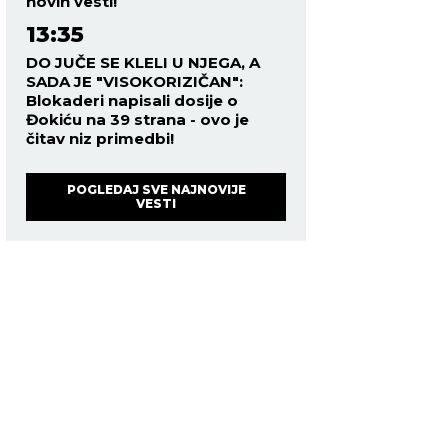
novih vesti!
13:35
DO JUČE SE KLELI U NJEGA, A
SADA JE "VISOKORIZIČAN":
Blokaderi napisali dosije o
Đokiću na 39 strana - ovo je
čitav niz primedbi!
POGLEDAJ SVE NAJNOVIJE
VESTI