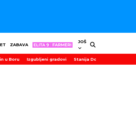
JOŠ
ET
ZABAVA
in u Boru
Izgubljeni gradovi
Stanija Dobrojević