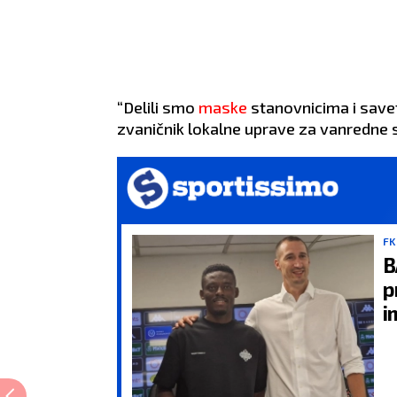
“Delili smo
maske
stanovnicima i savet
zvaničnik lokalne uprave za vanredne s
FK
B
p
i