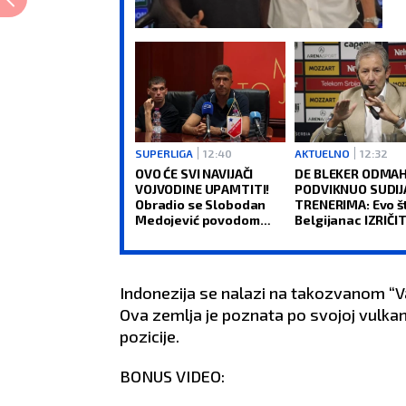
SUPERLIGA
12:40
AKTUELNO
12:32
OVO ĆE SVI NAVIJAČI
DE BLEKER ODMA
VOJVODINE UPAMTITI!
PODVIKNUO SUDIJ
Obradio se Slobodan
TRENERIMA: Evo š
Medojević povodom
Belgijanac IZRIČIT
nove pozicije u klubu
da se desi u srps
(VIDEO)
fudbalu (VIDEO)
Indonezija se nalazi na takozvanom “Va
Ova zemlja je poznata po svojoj vulkan
pozicije.
BONUS VIDEO: