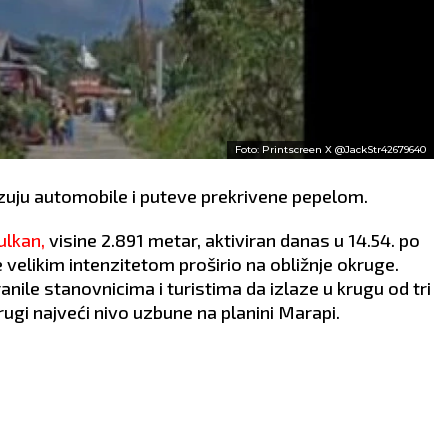
Foto: Printscreen X @JackStr42679640
azuju automobile i puteve prekrivene pepelom.
ulkan,
visine 2.891 metar, aktiviran danas u 14.54. po
elikim intenzitetom proširio na obližnje okruge.
nile stanovnicima i turistima da izlaze u krugu od tri
drugi najveći nivo uzbune na planini Marapi.