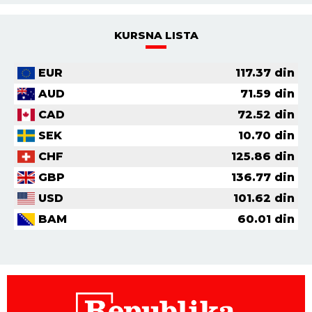
KURSNA LISTA
EUR
117.37
din
AUD
71.59
din
CAD
72.52
din
SEK
10.70
din
CHF
125.86
din
GBP
136.77
din
USD
101.62
din
BAM
60.01
din