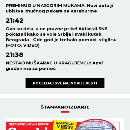
PREMINUO U NAJGORIM MUKAMA: Novi detalji
ubistva imućnog pekara sa Karaburme
21:42
Ovo su dela, a ne prazne priče! Aktivisti SNS
pokazali kako se vole Srbija i svaki kutak
Beograda - Gde god je trebalo pomoći, stigli su
(FOTO, VIDEO)
21:38
NESTAO MUŠKARAC U KRAGUJEVCU: Apel
građanima za pomoć
POGLEDAJ SVE NAJNOVIJE VESTI
ŠTAMPANO IZDANJE