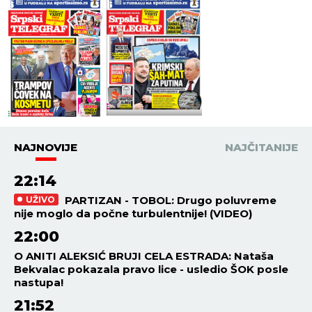
NAJNOVIJE
NAJČITANIJE
22:14
PARTIZAN - TOBOL: Drugo poluvreme
UŽIVO
nije moglo da počne turbulentnije! (VIDEO)
22:00
O ANITI ALEKSIĆ BRUJI CELA ESTRADA: Nataša
Bekvalac pokazala pravo lice - usledio ŠOK posle
nastupa!
21:52