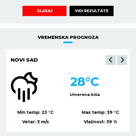
VIDI REZULTATE
GLASAJ
VREMENSKA PROGNOZA
NOVI SAD
28
°C
Umerena kiša
Min temp:
23
°C
Max temp:
39
°C
Vetar:
3
m/s
Vlažnost:
39
%