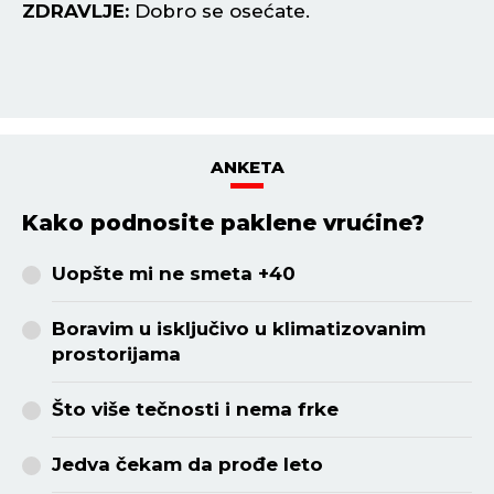
ZDRAVLJE:
Dobro se osećate.
Z
ANKETA
Kako podnosite paklene vrućine?
Uopšte mi ne smeta +40
Boravim u isključivo u klimatizovanim
prostorijama
Što više tečnosti i nema frke
Jedva čekam da prođe leto