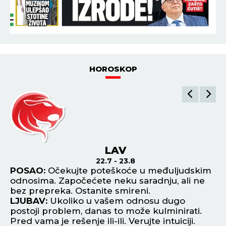
HOROSKOP
LAV
22.7 - 23.8
POSAO:
Očekujte poteškoće u međuljudskim
P
odnosima. Započećete neku saradnju, ali ne
ob
an
bez prepreka. Ostanite smireni.
im
LJUBAV:
Ukoliko u vašem odnosu dugo
L
postoji problem, danas to može kulminirati.
ot
ti
Pred vama je rešenje ili-ili. Verujte intuiciji.
ra