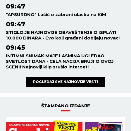
09:47
"APSURDNO" Lučić o zabrani ulaska na KiM
09:47
STIGLO JE NAJNOVIJE OBAVEŠTENJE O ISPLATI
10.000 DINARA - Evo koji građani dobijaju novac!
09:45
INTIMNI SNIMAK MAJE I ASMINA UGLEDAO
SVETLOST DANA - CELA NACIJA BRUJI O OVOJ
SCENI! Najnoviji klip srušio internet!
POGLEDAJ SVE NAJNOVIJE VESTI
ŠTAMPANO IZDANJE