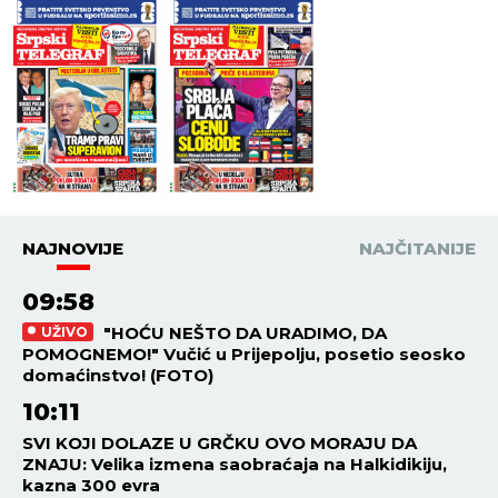
NAJNOVIJE
NAJČITANIJE
09:58
"HOĆU NEŠTO DA URADIMO, DA
UŽIVO
POMOGNEMO!" Vučić u Prijepolju, posetio seosko
domaćinstvo! (FOTO)
10:11
SVI KOJI DOLAZE U GRČKU OVO MORAJU DA
ZNAJU: Velika izmena saobraćaja na Halkidikiju,
kazna 300 evra