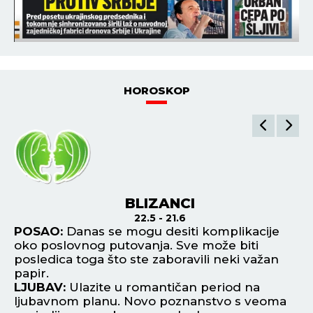
HOROSKOP
BLIZANCI
22.5 - 21.6
a
POSAO:
Danas se mogu desiti komplikacije
P
oko poslovnog putovanja. Sve može biti
ri
posledica toga što ste zaboravili neki važan
Sa
papir.
L
LJUBAV:
Ulazite u romantičan period na
up
ljubavnom planu. Novo poznanstvo s veoma
do