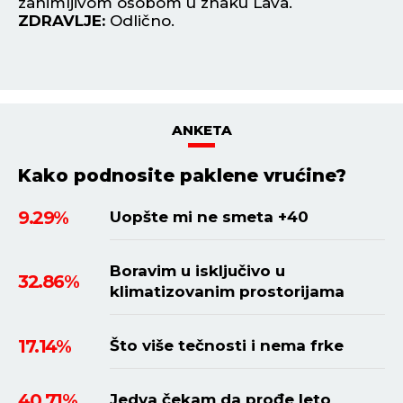
zanimljivom osobom u znaku Lava.
st
ZDRAVLJE:
Odlično.
Z
ANKETA
Kako podnosite paklene vrućine?
9.29%
Uopšte mi ne smeta +40
Boravim u isključivo u
32.86%
klimatizovanim prostorijama
17.14%
Što više tečnosti i nema frke
40.71%
Jedva čekam da prođe leto