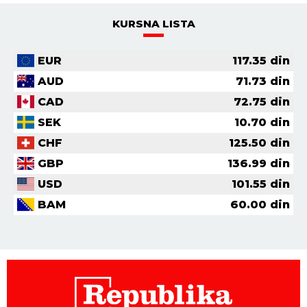
KURSNA LISTA
EUR
117.35
din
AUD
71.73
din
CAD
72.75
din
SEK
10.70
din
CHF
125.50
din
GBP
136.99
din
USD
101.55
din
BAM
60.00
din