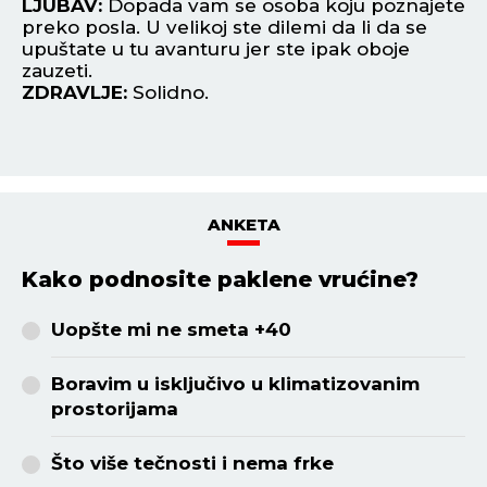
LJUBAV:
Dopada vam se osoba koju poznajete
in
bi
preko posla. U velikoj ste dilemi da li da se
L
upuštate u tu avanturu jer ste ipak oboje
no
zauzeti.
uk
ZDRAVLJE:
Solidno.
Z
ANKETA
Kako podnosite paklene vrućine?
Uopšte mi ne smeta +40
Boravim u isključivo u klimatizovanim
prostorijama
Što više tečnosti i nema frke