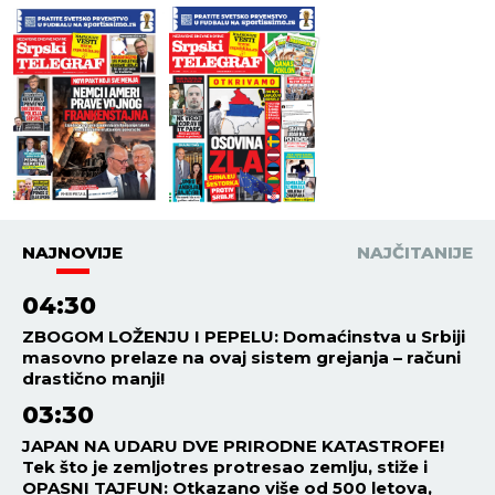
NAJNOVIJE
NAJČITANIJE
04:30
ZBOGOM LOŽENJU I PEPELU: Domaćinstva u Srbiji
masovno prelaze na ovaj sistem grejanja – računi
drastično manji!
03:30
JAPAN NA UDARU DVE PRIRODNE KATASTROFE!
Tek što je zemljotres protresao zemlju, stiže i
OPASNI TAJFUN: Otkazano više od 500 letova,