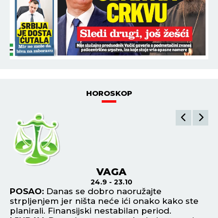
HOROSKOP
VAGA
24.9 - 23.10
ni
POSAO:
Danas se dobro naoružajte
P
ako
strpljenjem jer ništa neće ići onako kako ste
po
planirali. Finansijski nestabilan period.
Po