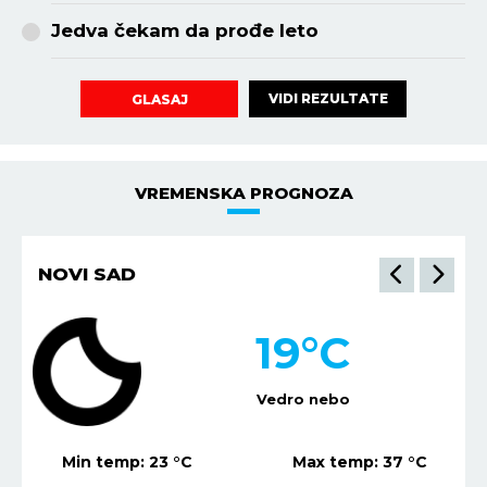
Jedva čekam da prođe leto
VIDI REZULTATE
GLASAJ
VREMENSKA PROGNOZA
NOVI SAD
19
°C
Vedro nebo
Min temp:
23
°C
Max temp:
37
°C