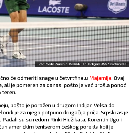
Foto: MediaPunch / BACKGRID / Backgrid USA / Profimedia
no će odmeriti snage u četvrtfinalu
Majamija
. Ovaj
, ali je pomeren za danas, pošto je već prošla ponoć
 teren.
eju, pošto je poražen u drugom Indijan Velsa do
ridi je za njega potpuno drugačija priča. Srpski as je
 Padali su su redom Rinki Hidžikata, Korentin Ugo i
čun američkim teniserom češkog porekla koji je