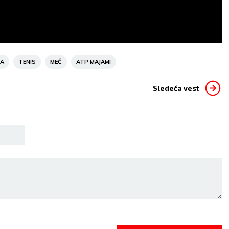
Mestimično oblačno
Vedro nebo
temp:
23
°C
Max temp:
39
°C
Min temp:
23
°C
Max temp:
ar:
3
m/s
Vlažnost:
61
%
Vetar:
3
m/s
Vlažnost:
4
DA
TENIS
MEČ
ATP MAJAMI
Sledeća vest