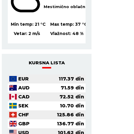
Mestimično oblačno
Mesti
39
°C
Min temp:
21
°C
Max temp:
37
°C
Min temp:
23
°C
Ma
0
%
Vetar:
2
m/s
Vlažnost:
48
%
Vetar:
3
m/s
Vl
KURSNA LISTA
EUR
117.37
din
AUD
71.59
din
CAD
72.52
din
SEK
10.70
din
CHF
125.86
din
GBP
136.77
din
USD
101.62
din