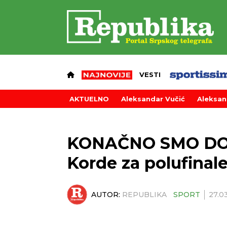
VESTI
AKTUELNO
Aleksandar Vučić
Aleksan
KONAČNO SMO DOČ
Korde za polufinal
AUTOR:
REPUBLIKA
SPORT
27.0