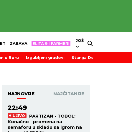
JOŠ
ET
ZABAVA
in u Boru
Izgubljeni gradovi
Stanija Dobrojević
NAJNOVIJE
NAJČITANIJE
22:49
PARTIZAN - TOBOL:
UŽIVO
Konačno - promena na
semaforu u skladu sa igrom na