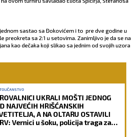
je na ovom turniru savladao Eliota Spicirja, Stefanosa
 jednom sastao sa Đokovićem i to pre dve godine u
sle preokreta sa 2:1 u setovima. Zanimljivo je da se na
ijana kao dečaka koji slikao sa jednim od svojih uzora
TOLIČANSTVO
ROVALNICI UKRALI MOŠTI JEDNOG
D NAJVEĆIH HRIŠĆANSKIH
VETITELJA, A NA OLTARU OSTAVILI
RV: Vernici u šoku, policija traga za
očiniocima