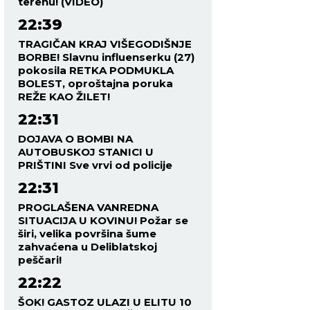
terenu! (VIDEO)
22:39
TRAGIČAN KRAJ VIŠEGODIŠNJE
BORBE! Slavnu influenserku (27)
pokosila RETKA PODMUKLA
BOLEST, oproštajna poruka
REŽE KAO ŽILET!
22:31
DOJAVA O BOMBI NA
AUTOBUSKOJ STANICI U
PRIŠTINI Sve vrvi od policije
22:31
PROGLAŠENA VANREDNA
SITUACIJA U KOVINU! Požar se
širi, velika površina šume
zahvaćena u Deliblatskoj
peščari!
22:22
ŠOK! GASTOZ ULAZI U ELITU 10