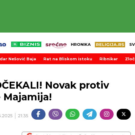
HRONIKA
SV
dar Nešović Baja
Rat na Bliskom istoku
Ribnikar
Zloč
EKALI! Novak protiv
e Majamija!
3.2025
21:35