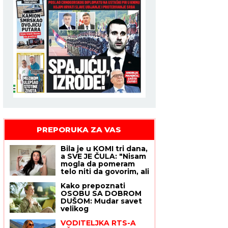
PREPORUKA ZA VAS
Bila je u KOMI tri dana,
a SVE JE ČULA: "Nisam
mogla da pomeram
telo niti da govorim, ali
sam bila svesna
Kako prepoznati
svega" - evo kako je
OSOBU SA DOBROM
dokazala svetu da je
DUŠOM: Mudar savet
TERAPIJA NIJE
velikog
USPAVALA
DOSTOJEVSKOG
VODITELJKA RTS-A
svako treba da