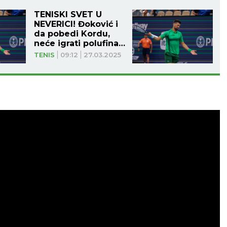
TENISKI SVET U
NEVERICI! Đoković i
da pobedi Kordu,
neće igrati polufinale
Majamija?
TENIS
09:12
27.03.2025
OGRAD
NOVI SAD
25
°C
27
°C