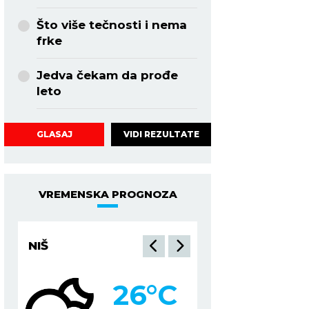
Što više tečnosti i nema
frke
Jedva čekam da prođe
leto
VIDI REZULTATE
GLASAJ
VREMENSKA PROGNOZA
NIŠ
BEOGRAD
26
°C
2