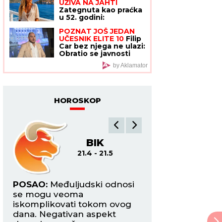
UŽIVA NA JAHTI
zapamti
Zategnuta kao praćka
u 52. godini:
Otkopčala košulju i
POZNAT JOŠ JEDAN
pokazala zašto važi za
UČESNIK ELITE 10
Filip
jednu od najzgodnijih
Car bez njega ne ulazi:
(Foto)
Obratio se javnosti
by Aklamator
HOROSKOP
BIK
BL
21.4 - 21.5
22
POSAO:
Međuljudski odnosi
POSAO:
Promena 
i
se mogu veoma
pozicije koju ste o
iskomplikovati tokom ovog
podrazumevaće d
dana. Negativan aspekt
program edukacije