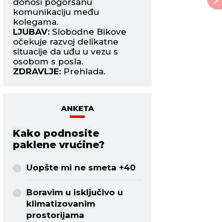
s
donosi pogoršanu
Napredak u karijer
komunikaciju među
LJUBAV:
Vaše poz
kolegama.
zanimljivom i atr
LJUBAV:
Slobodne Bikove
osobom u znaku L
očekuje razvoj delikatne
se može pretvorit
situacije da uđu u vezu s
avanturu.
osobom s posla.
ZDRAVLJE:
Nesani
ZDRAVLJE:
Prehlada.
ANKETA
Kako podnosite
paklene vrućine?
Uopšte mi ne smeta +40
Boravim u isključivo u
klimatizovanim
prostorijama