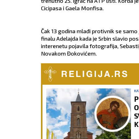
trenutno 25. igrač na ATP listi. Korda 
Cicipasa i Gaela Monfisa.
Čak 13 godina mlađi protivnik se samo
finalu Adelajda kada je Srbin slavio po
interenetu pojavila fotografija, Sebast
Novakom Đokovićem.
KA
P
O
S
K
p