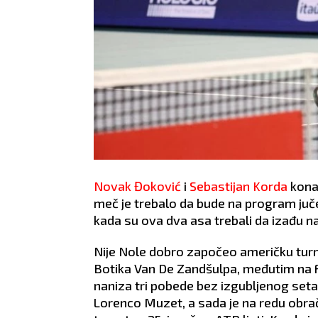
Novak Đoković
i
Sebastijan Korda
konač
meč je trebalo da bude na program juče
kada su ova dva asa trebali da izađu na
Nije Nole dobro započeo američku turn
Botika Van De Zandšulpa, međutim na Flo
naniza tri pobede bez izgubljenog seta.
Lorenco Muzet, a sada je na redu obra