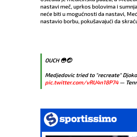
nastavi meč, uprkos bolovima i sumnjam
neće biti u mogućnosti da nastavi, Međ
nastavio borbu, pokušavajući da skraćuj
OUCH 😳🤕
Medjedovic tried to "recreate" Djokov
pic.twitter.com/vRU4n18P74
— Tenn