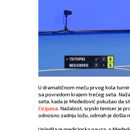
U dramatičnom meču prvog kola turni
sa povredom krajem trećeg seta. Naža
seta, kada je Međedović pokušao da s
Cicipasa
. Nažalost, srpski teniser je p
odnosno zadnju ložu, odmah je došla 
Usledila je medicinska pauza, a Međed