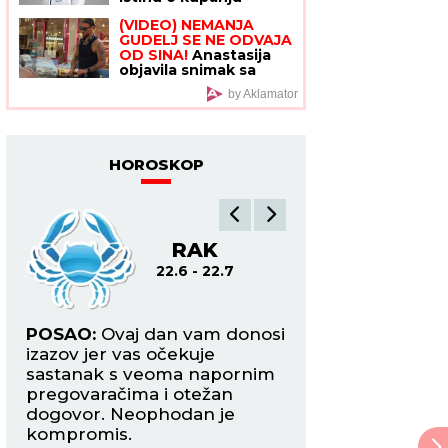
trudnica - kada je
(VIDEO) NEMANJA
beba zaista ugrožena i
GUDELJ SE NE ODVAJA
šta morate znati
OD SINA!
Anastasija
objavila snimak sa
mora: Ponosni tata
by Aklamator
gura kolica dok Ilijan
spava, raznežila sve
HOROSKOP
RAK
L
22.6 - 22.7
22.7
e
POSAO:
Ovaj dan vam donosi
POSAO:
Očekujte 
leli
izazov jer vas očekuje
u međuljudskim o
te
sastanak s veoma napornim
Započećete neku s
pregovaračima i otežan
ali ne bez preprek
dogovor. Neophodan je
smireni.
sa
kompromis.
LJUBAV:
Ukoliko 