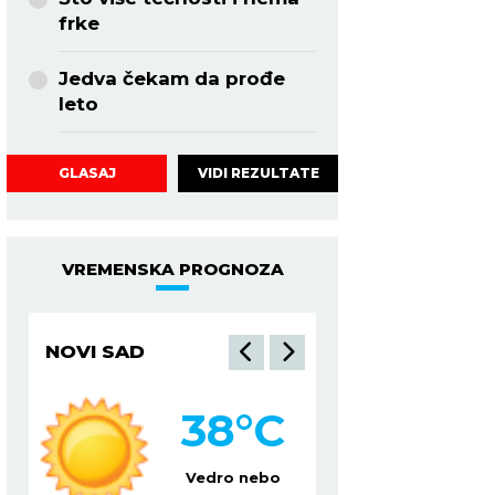
frke
Jedva čekam da prođe
leto
VIDI REZULTATE
GLASAJ
VREMENSKA PROGNOZA
NOVI SAD
NIŠ
38
°C
3
Vedro nebo
Ve