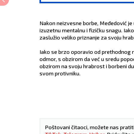
uje vas novo
LJUBAV:
Očekuje vas
kole
platu
 ljubavnom
zbližavanje s osobom koju
LJUB
vidu zbližavanja s
ste upoznali preko posla ili
očeku
te doskora
društvenih mreža.
situa
Nakon neizvesne borbe, Međedović je usp
 prijatelja.
ZDRAVLJE:
Aritmija.
osob
izuzetnu mentalnu i fizičku snagu. Iak
lidno.
ZDRA
zaslužio veliko priznanje za svoju hra
Iako se brzo oporavio od prethodnog
odmor, s obzirom da već u sredu popodn
obzirom na svoju hrabrost i borbeni du
svom protivniku.
Poštovani čitaoci, možete nas pratit