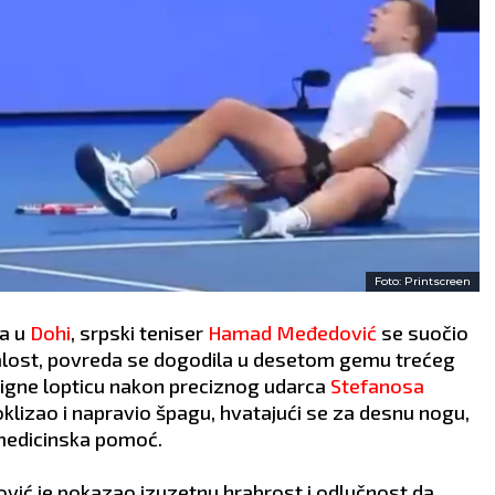
Foto: Printscreen
ra u
Dohi
, srpski teniser
Hamad Međedović
se suočio
lost, povreda se dogodila u desetom gemu trećeg
tigne lopticu nakon preciznog udarca
Stefanosa
roklizao i napravio špagu, hvatajući se za desnu nogu,
medicinska pomoć.
ović je pokazao izuzetnu hrabrost i odlučnost da