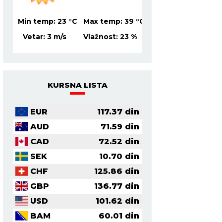
39
°C
Min temp:
23
°C
Max temp:
39
°C
Min temp:
21
°C
Ma
%
Vetar:
3
m/s
Vlažnost:
23
%
Vetar:
3
m/s
Vl
KURSNA LISTA
EUR
117.37
din
AUD
71.59
din
CAD
72.52
din
SEK
10.70
din
CHF
125.86
din
GBP
136.77
din
USD
101.62
din
BAM
60.01
din