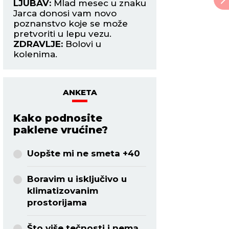
LJUBAV:
Mlad mesec u znaku
odnosu dugo posto
zo
Jarca donosi vam novo
problem, danas t
u
poznanstvo koje se može
kulminirati. Pred 
pretvoriti u lepu vezu.
rešenje ili-ili. Verujt
ZDRAVLJE:
Bolovi u
ZDRAVLJE:
Dobro 
kolenima.
osećate.
ANKETA
Kako podnosite
paklene vrućine?
Uopšte mi ne smeta +40
Boravim u isključivo u
klimatizovanim
prostorijama
Što više tečnosti i nema