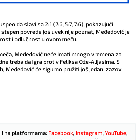
gama.
zanimljivom i atraktivnom
AV:
Slobodne Bikove
osobom u znaku Lava ubr
je razvoj delikatne
se može pretvoriti u burn
cije da uđu u vezu s
avanturu.
eo da slavi sa 2:1 (7:6, 5:7, 7:6), pokazujući
om s posla.
ZDRAVLJE:
Nesanica.
o stepen povrede još uvek nije poznat, Međedović je
VLJE:
Prehlada.
brost i odlučnost u ovom meču.
 meča, Međedović neće imati mnogo vremena za
e treba da igra protiv Feliksa Ože-Alijasima. S
h, Međedović će sigurno pružiti još jedan izazov
i i na platformama:
Facebook
,
Instagram
,
YouTube
,