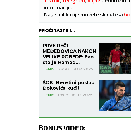
TikTok
,
Telegram
,
Vajber
. Pridružite 
informacije.
Naše aplikacije možete skinuti sa
Go
PROČITAJTE I...
PRVE REČI
MEĐEDOVIĆA NAKON
VELIKE POBEDE: Evo
šta je Hamad
poručio!
TENIS
23:30
18.02.2025
ŠOK! Beretini poslao
Đokovića kući!
NOVI SAD
NIŠ
TENIS
19:08
18.02.2025
38
°C
BONUS VIDEO:
Vedro nebo