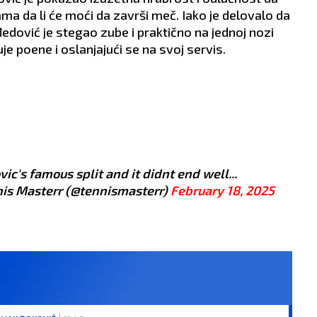
a da li će moći da završi meč. Iako je delovalo da
edović je stegao zube i praktično na jednoj nozi
e poene i oslanjajući se na svoj servis.
ic's famous split and it didnt end well...
is Masterr (@tennismasterr)
February 18, 2025