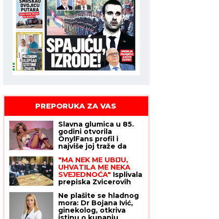
PREPORUKA ZA VAS
Slavna glumica u 85.
godini otvorila
OnylFans profil i
najviše joj traže da
pokaže OVAJ DEO
"MA NEK ME UBIJU,
TELA! "To mnogo ljudi
UHVATILA ME NEKA
uzbuđuje", otkrila da
SVEJEDNOĆA"
Isplivala
će fanovima ispuniti
prepiska Zvicerovih
želju
prljavih policajaca:
Ne plašite se hladnog
"Čitav me život jure,
mora: Dr Bojana Ivić,
nek urade to da
ginekolog, otkriva
počinem" (FOTO)
istinu o kupanju