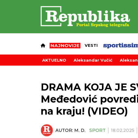
VESTI
AKTUELNO
Aleksandar Vučić
Aleksan
DRAMA KOJA JE S
Međedović povredio,
na kraju! (VIDEO)
AUTOR:
M. D.
SPORT
18.02.2025