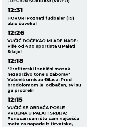
- REGION ŠOKIRAN! (VIDEO)
12:31
HOROR! Poznati fudbaler (19)
ubio čoveka!
12:26
VUČIĆ DOČEKAO MLADE NADE:
Više od 400 sportista u Palati
Srbije!
12:18
"Profiterski i sebični mozak
nezadrživo tone u zaborav"
Vučević urnisao Đilasa: Pred
brodolomom je, odbačen, svi su
ga prozreli!
12:15
VUČIĆ SE OBRAĆA POSLE
PRIJEMA U PALATI SRBIJA:
Ponosan sam što sam najčešća
meta za napade iz Hrvatske,