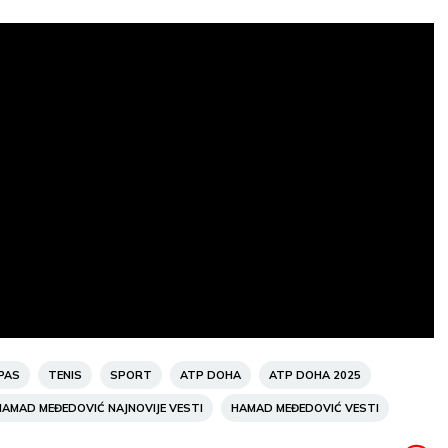
temp:
21
°C
Max temp:
37
°C
Min temp:
23
°C
Max temp:
ar:
3
m/s
Vlažnost:
25
%
Vetar:
3
m/s
Vlažnost:
35
PAS
TENIS
SPORT
ATP DOHA
ATP DOHA 2025
HAMAD MEĐEDOVIĆ NAJNOVIJE VESTI
HAMAD MEĐEDOVIĆ VESTI