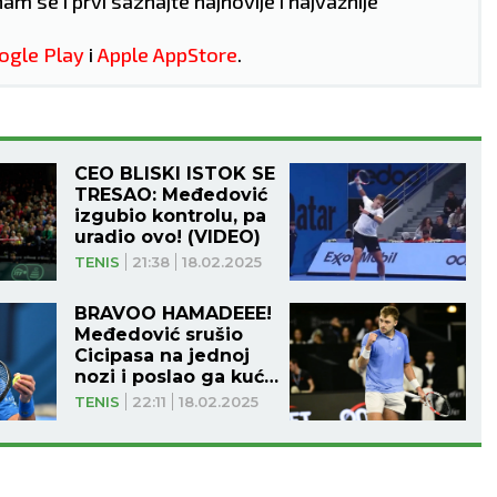
nam se i prvi saznajte najnovije i najvažnije
ogle Play
i
Apple AppStore
.
CEO BLISKI ISTOK SE
TRESAO: Međedović
izgubio kontrolu, pa
uradio ovo! (VIDEO)
TENIS
21:38
18.02.2025
BRAVOO HAMADEEE!
Međedović srušio
BEOGRAD
Cicipasa na jednoj
nozi i poslao ga kući
nakon prvog kola u
TENIS
22:11
18.02.2025
36
°C
36
°C
Dohi!
Vedro nebo
Vedro nebo