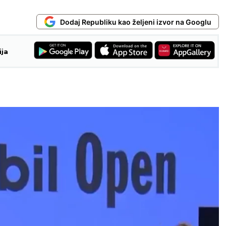
Dodaj Republiku kao željeni izvor na Googlu
ija