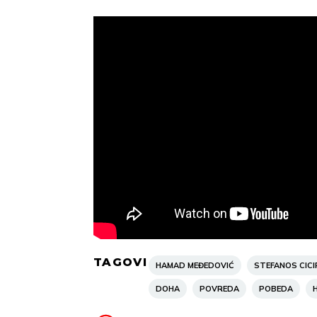
Min temp:
23
°C
Max temp:
39
°C
Min 
Vetar:
3
m/s
Vlažnost:
23
%
Vet
TAGOVI
HAMAD MEĐEDOVIĆ
STEFANOS CICI
DOHA
POVREDA
POBEDA