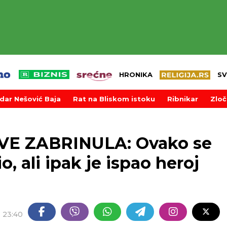
HRONIKA
SV
dar Nešović Baja
Rat na Bliskom istoku
Ribnikar
Zloč
VE ZABRINULA: Ovako se
 ali ipak je ispao heroj
23:40