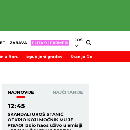
JOŠ
ET
ZABAVA
in u Boru
Izgubljeni gradovi
Stanija Dobrojević
NAJNOVIJE
NAJČITANIJE
12:45
SKANDAL! UROŠ STANIĆ
OTKRIO KOJI MOĆNIK MU JE
PISAO! Izbio haos uživo u emisiji