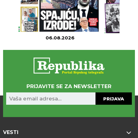
06.08.2026
05
PRIJAVITE SE ZA NEWSLETTER
PRIJAVA
VESTI