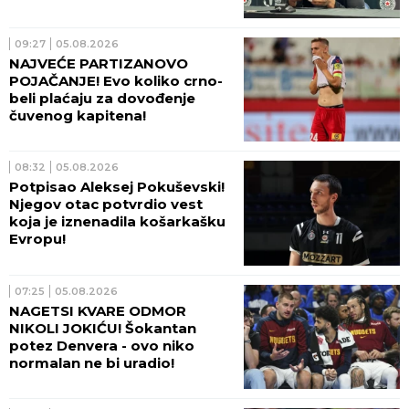
09:27
05.08.2026
NAJVEĆE PARTIZANOVO
POJAČANJE! Evo koliko crno-
beli plaćaju za dovođenje
čuvenog kapitena!
08:32
05.08.2026
Potpisao Aleksej Pokuševski!
Njegov otac potvrdio vest
koja je iznenadila košarkašku
Evropu!
07:25
05.08.2026
NAGETSI KVARE ODMOR
NIKOLI JOKIĆU! Šokantan
potez Denvera - ovo niko
normalan ne bi uradio!