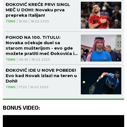
ĐOKOVIĆ KREĆE PRVI SINGL
MEČ U DOHI: Novaku prva
prepreka Italijan!
TENIS
16:06
18.02.2025
POHOD NA 100. TITULU:
Novaka očekuje duel sa
starom mušterijom - evo gde
možete pratiti meč Đokovića i
Beretinija!
TENIS
06:36
18.02.2025
ĐOKOVIĆ IDE U NOVE POBEDE!
Evo kad Novak izlazi na teren u
Dohi!
TENIS
17:25
16.02.2025
BONUS VIDEO: