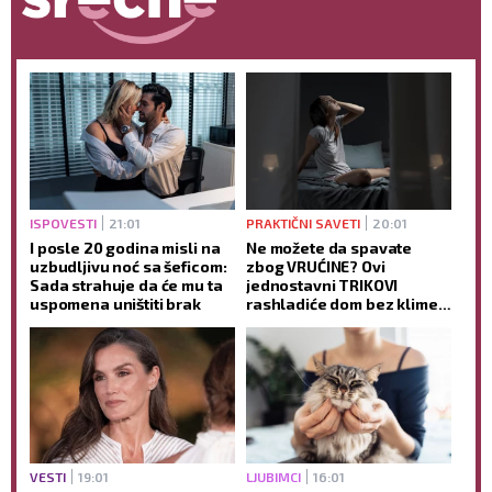
ISPOVESTI
21:01
PRAKTIČNI SAVETI
20:01
I posle 20 godina misli na
Ne možete da spavate
uzbudljivu noć sa šeficom:
zbog VRUĆINE? Ovi
Sada strahuje da će mu ta
jednostavni TRIKOVI
uspomena uništiti brak
rashladiće dom bez klime i
pomoći vam da lakše
zaspite
VESTI
19:01
LJUBIMCI
16:01