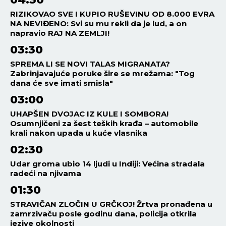
RIZIKOVAO SVE I KUPIO RUŠEVINU OD 8.000 EVRA
NA NEVIĐENO: Svi su mu rekli da je lud, a on
napravio RAJ NA ZEMLJI!
03:30
SPREMA LI SE NOVI TALAS MIGRANATA?
Zabrinjavajuće poruke šire se mrežama: "Tog
dana će sve imati smisla"
03:00
UHAPŠEN DVOJAC IZ KULE I SOMBORA!
Osumnjičeni za šest teških krađa – automobile
krali nakon upada u kuće vlasnika
02:30
Udar groma ubio 14 ljudi u Indiji: Većina stradala
radeći na njivama
01:30
STRAVIČAN ZLOČIN U GRČKOJ! Žrtva pronađena u
zamrzivaču posle godinu dana, policija otkrila
jezive okolnosti