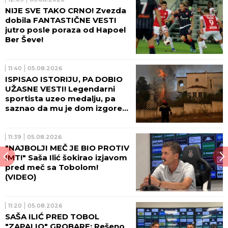
NIJE SVE TAKO CRNO! Zvezda
dobila FANTASTIČNE VESTI
jutro posle poraza od Hapoel
Ber Ševe!
11:40
05.08.2026
ISPISAO ISTORIJU, PA DOBIO
UŽASNE VESTI! Legendarni
sportista uzeo medalju, pa
saznao da mu je dom izgoreo
do temelja
11:39
05.08.2026
"NAJBOLJI MEČ JE BIO PROTIV
IMT!" Saša Ilić šokirao izjavom
pred meč sa Tobolom!
(VIDEO)
11:20
05.08.2026
SAŠA ILIĆ PRED TOBOL
"ZAPALIO" GROBARE: Rešeno