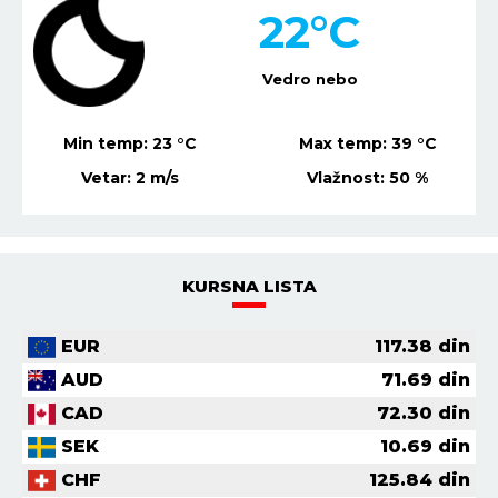
20
°C
Vedro nebo
Min temp:
19
°C
Max temp:
37
°C
Vetar:
1
m/s
Vlažnost:
48
%
KURSNA LISTA
EUR
117.38
din
AUD
71.69
din
CAD
72.30
din
SEK
10.69
din
CHF
125.84
din