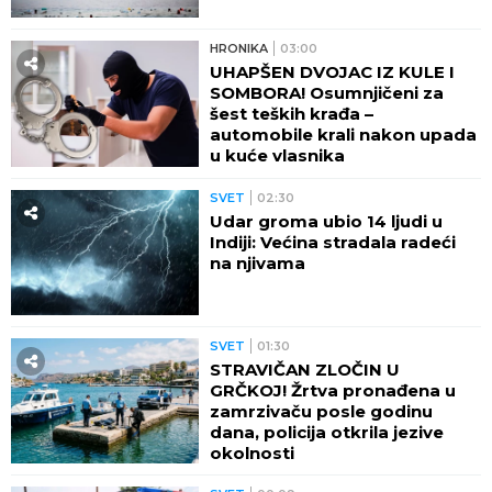
HRONIKA
03:00
UHAPŠEN DVOJAC IZ KULE I
SOMBORA! Osumnjičeni za
šest teških krađa –
automobile krali nakon upada
u kuće vlasnika
SVET
02:30
Udar groma ubio 14 ljudi u
Indiji: Većina stradala radeći
na njivama
SVET
01:30
STRAVIČAN ZLOČIN U
GRČKOJ! Žrtva pronađena u
zamrzivaču posle godinu
dana, policija otkrila jezive
okolnosti