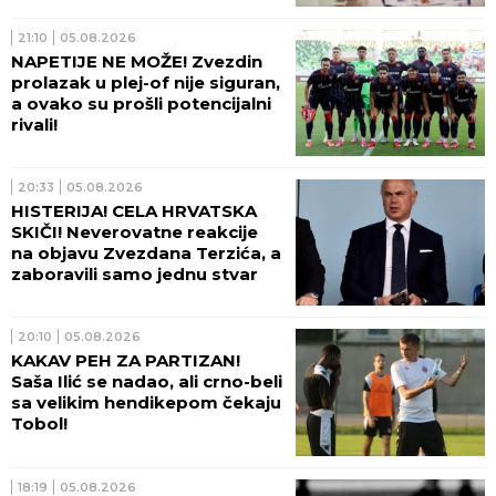
21:10
05.08.2026
NAPETIJE NE MOŽE! Zvezdin
prolazak u plej-of nije siguran,
a ovako su prošli potencijalni
rivali!
20:33
05.08.2026
HISTERIJA! CELA HRVATSKA
SKIČI! Neverovatne reakcije
na objavu Zvezdana Terzića, a
zaboravili samo jednu stvar
20:10
05.08.2026
KAKAV PEH ZA PARTIZAN!
Saša Ilić se nadao, ali crno-beli
sa velikim hendikepom čekaju
Tobol!
18:19
05.08.2026