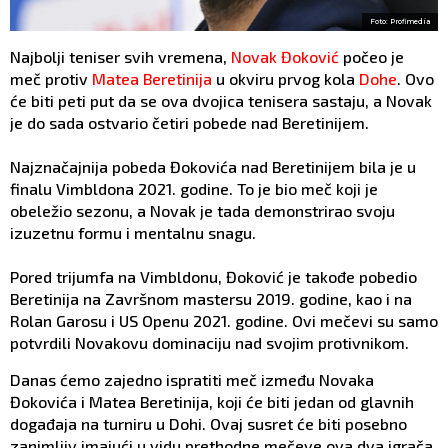
Foto: Profimedia
Najbolji teniser svih vremena,
Novak Đoković
počeo je
meč protiv
Matea Beretinija
u okviru prvog kola
Dohe
. Ovo
će biti peti put da se ova dvojica tenisera sastaju, a Novak
je do sada ostvario četiri pobede nad Beretinijem.
Najznačajnija pobeda Đokovića nad Beretinijem bila je u
finalu Vimbldona 2021. godine. To je bio meč koji je
obeležio sezonu, a Novak je tada demonstrirao svoju
izuzetnu formu i mentalnu snagu.
Pored trijumfa na Vimbldonu, Đoković je takođe pobedio
Beretinija na Završnom mastersu 2019. godine, kao i na
Rolan Garosu i US Openu 2021. godine. Ovi mečevi su samo
potvrdili Novakovu dominaciju nad svojim protivnikom.
Danas ćemo zajedno ispratiti meč između Novaka
Đokovića i Matea Beretinija, koji će biti jedan od glavnih
događaja na turniru u Dohi. Ovaj susret će biti posebno
zanimljiv imajući u vidu prethodne mečeve ova dva igrača.