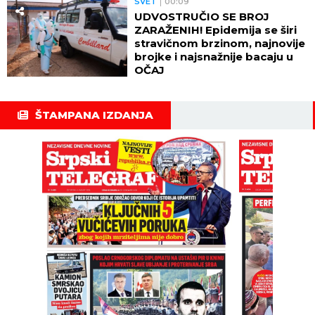
SVET
00:09
UDVOSTRUČIO SE BROJ
ZARAŽENIH! Epidemija se širi
stravičnom brzinom, najnovije
brojke i najsnažnije bacaju u
OČAJ
ŠTAMPANA IZDANJA