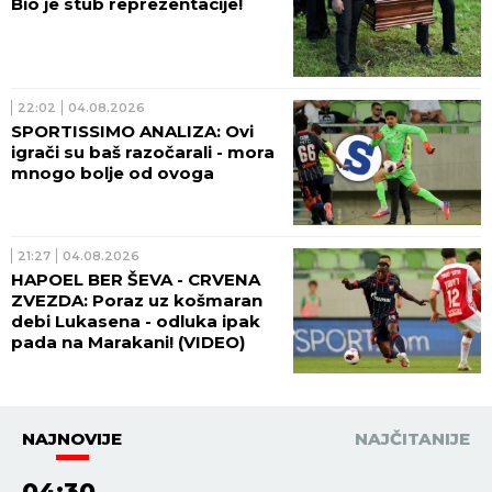
Bio je stub reprezentacije!
22:02
04.08.2026
SPORTISSIMO ANALIZA: Ovi
igrači su baš razočarali - mora
mnogo bolje od ovoga
21:27
04.08.2026
HAPOEL BER ŠEVA - CRVENA
ZVEZDA: Poraz uz košmaran
debi Lukasena - odluka ipak
pada na Marakani! (VIDEO)
NAJNOVIJE
NAJČITANIJE
04:30