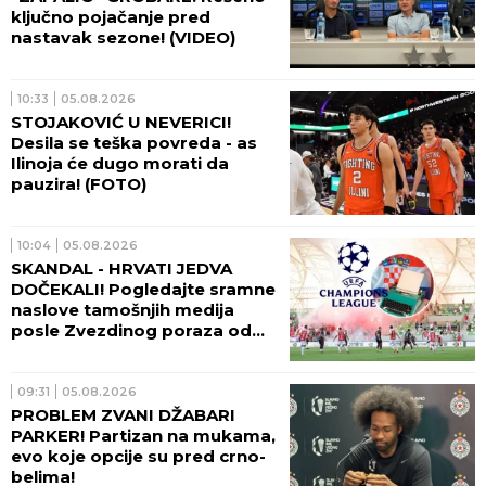
ključno pojačanje pred
nastavak sezone! (VIDEO)
10:33
05.08.2026
STOJAKOVIĆ U NEVERICI!
Desila se teška povreda - as
Ilinoja će dugo morati da
pauzira! (FOTO)
10:04
05.08.2026
SKANDAL - HRVATI JEDVA
DOČEKALI! Pogledajte sramne
naslove tamošnjih medija
posle Zvezdinog poraza od
Hapoela!
09:31
05.08.2026
PROBLEM ZVANI DŽABARI
PARKER! Partizan na mukama,
evo koje opcije su pred crno-
belima!