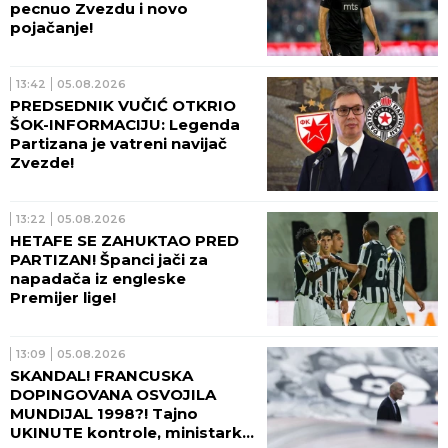
pecnuo Zvezdu i novo
pojačanje!
13:42
05.08.2026
PREDSEDNIK VUČIĆ OTKRIO
ŠOK-INFORMACIJU: Legenda
Partizana je vatreni navijač
Zvezde!
13:22
05.08.2026
HETAFE SE ZAHUKTAO PRED
PARTIZAN! Španci jači za
napadača iz engleske
Premijer lige!
13:09
05.08.2026
SKANDAL! FRANCUSKA
DOPINGOVANA OSVOJILA
MUNDIJAL 1998?! Tajno
UKINUTE kontrole, ministarka