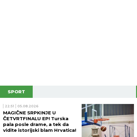
SPORT
22:51
05.08.2026
MAGIČNE SRPKINJE U
ČETVRTFINALU EP! Turska
pala posle drame, a tek da
vidite istorijski blam Hrvatica!