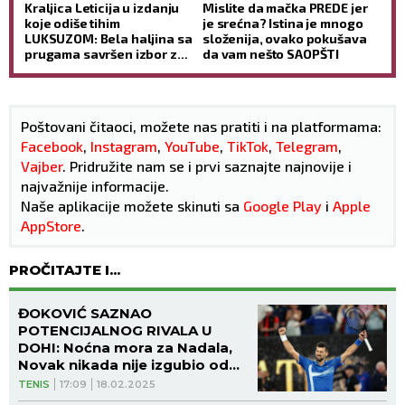
Kraljica Leticija u izdanju
Mislite da mačka PREDE jer
koje odiše tihim
je srećna? Istina je mnogo
LUKSUZOM: Bela haljina sa
složenija, ovako pokušava
prugama savršen izbor za
da vam nešto SAOPŠTI
VRELE letnje dane
(GALERIJA)
Poštovani čitaoci, možete nas pratiti i na platformama:
Facebook
,
Instagram
,
YouTube
,
TikTok
,
Telegram
,
Vajber
. Pridružite nam se i prvi saznajte najnovije i
najvažnije informacije.
Naše aplikacije možete skinuti sa
Google Play
i
Apple
AppStore
.
PROČITAJTE I...
ĐOKOVIĆ SAZNAO
POTENCIJALNOG RIVALA U
DOHI: Noćna mora za Nadala,
Novak nikada nije izgubio od
njega!
TENIS
17:09
18.02.2025