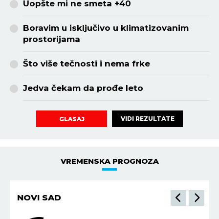
Uopšte mi ne smeta +40
Boravim u isključivo u klimatizovanim
prostorijama
Što više tečnosti i nema frke
Jedva čekam da prođe leto
VIDI REZULTATE
GLASAJ
VREMENSKA PROGNOZA
NIŠ