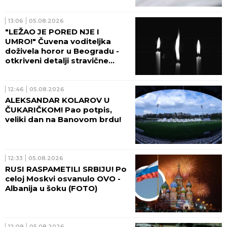
sada sve otkrila
13:06
05.08.2026
"LEŽAO JE PORED NJE I
UMRO!" Čuvena voditeljka
doživela horor u Beogradu -
otkriveni detalji stravične
tragedije! (VIDEO)
12:46
05.08.2026
ALEKSANDAR KOLAROV U
ČUKARIČKOM! Pao potpis,
veliki dan na Banovom brdu!
12:33
05.08.2026
RUSI RASPAMETILI SRBIJU! Po
celoj Moskvi osvanulo OVO -
Albanija u šoku (FOTO)
12:09
05.08.2026