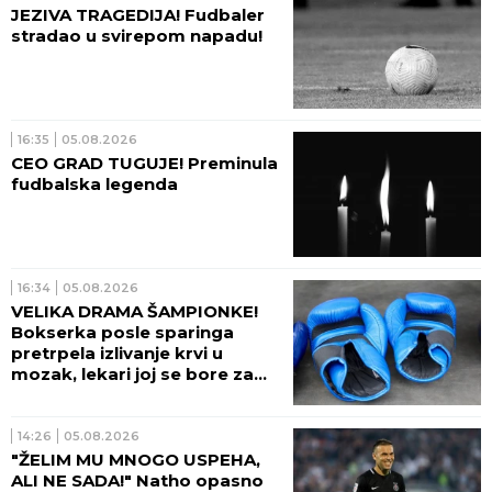
JEZIVA TRAGEDIJA! Fudbaler
stradao u svirepom napadu!
16:35
05.08.2026
CEO GRAD TUGUJE! Preminula
fudbalska legenda
16:34
05.08.2026
VELIKA DRAMA ŠAMPIONKE!
Bokserka posle sparinga
pretrpela izlivanje krvi u
mozak, lekari joj se bore za
život!
14:26
05.08.2026
"ŽELIM MU MNOGO USPEHA,
ALI NE SADA!" Natho opasno