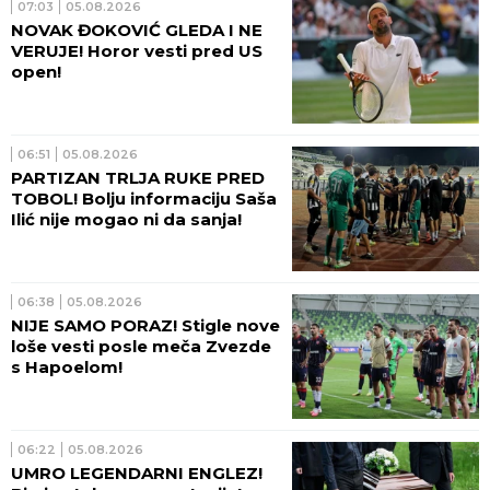
07:03
05.08.2026
NOVAK ĐOKOVIĆ GLEDA I NE
VERUJE! Horor vesti pred US
open!
06:51
05.08.2026
PARTIZAN TRLJA RUKE PRED
TOBOL! Bolju informaciju Saša
Ilić nije mogao ni da sanja!
06:38
05.08.2026
NIJE SAMO PORAZ! Stigle nove
loše vesti posle meča Zvezde
s Hapoelom!
06:22
05.08.2026
UMRO LEGENDARNI ENGLEZ!