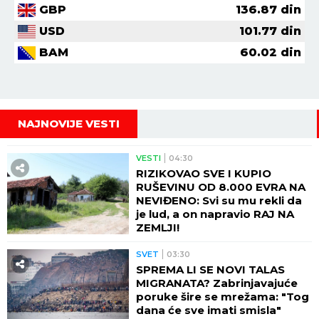
GBP
136.87
din
USD
101.77
din
BAM
60.02
din
NAJNOVIJE VESTI
VESTI
04:30
RIZIKOVAO SVE I KUPIO
RUŠEVINU OD 8.000 EVRA NA
NEVIĐENO: Svi su mu rekli da
je lud, a on napravio RAJ NA
ZEMLJI!
SVET
03:30
SPREMA LI SE NOVI TALAS
MIGRANATA? Zabrinjavajuće
poruke šire se mrežama: "Tog
dana će sve imati smisla"