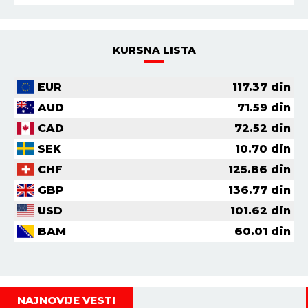
KURSNA LISTA
EUR
117.37
din
AUD
71.59
din
CAD
72.52
din
SEK
10.70
din
CHF
125.86
din
GBP
136.77
din
USD
101.62
din
BAM
60.01
din
NAJNOVIJE VESTI