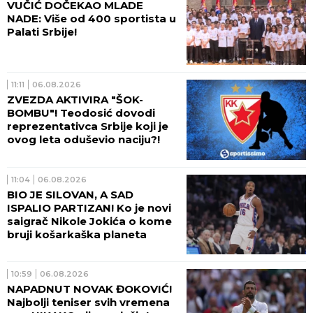
VUČIĆ DOČEKAO MLADE
NADE: Više od 400 sportista u
Palati Srbije!
11:11
06.08.2026
ZVEZDA AKTIVIRA "ŠOK-
BOMBU"! Teodosić dovodi
reprezentativca Srbije koji je
ovog leta oduševio naciju?!
11:04
06.08.2026
BIO JE SILOVAN, A SAD
ISPALIO PARTIZAN! Ko je novi
saigrač Nikole Jokića o kome
bruji košarkaška planeta
10:59
06.08.2026
NAPADNUT NOVAK ĐOKOVIĆ!
Najbolji teniser svih vremena