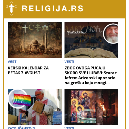
VESTI
VESTI
VERSKI KALENDAR ZA
ZBOG OVOGA PUCAJU
PETAK 7. AVGUST
SKORO SVE LJUBAVI: Starac
Jefrem Arizonski upozorio
na grešku koju mnogi
prave
KATOLIČANSTVO
VESTI