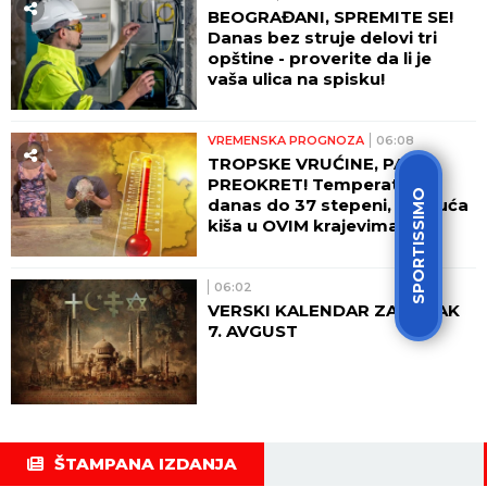
BEOGRAĐANI, SPREMITE SE!
Danas bez struje delovi tri
opštine - proverite da li je
vaša ulica na spisku!
VREMENSKA PROGNOZA
06:08
TROPSKE VRUĆINE, PA
PREOKRET! Temperatura
SPORTISSIMO
danas do 37 stepeni, moguća
kiša u OVIM krajevima!
06:02
VERSKI KALENDAR ZA PETAK
7. AVGUST
ŠTAMPANA IZDANJA