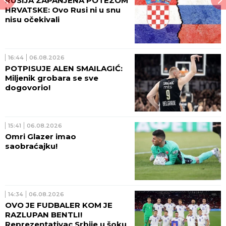
RUSIJA ZAPANJENA POTEZOM
HRVATSKE: Ovo Rusi ni u snu
nisu očekivali
16:44
06.08.2026
POTPISUJE ALEN SMAILAGIĆ:
Miljenik grobara se sve
dogovorio!
15:41
06.08.2026
Omri Glazer imao
saobraćajku!
14:34
06.08.2026
OVO JE FUDBALER KOM JE
RAZLUPAN BENTLI!
Reprezentativac Srbije u šoku