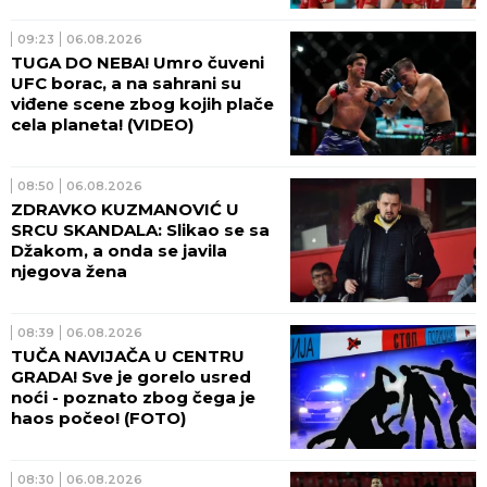
09:23
06.08.2026
TUGA DO NEBA! Umro čuveni
UFC borac, a na sahrani su
viđene scene zbog kojih plače
cela planeta! (VIDEO)
08:50
06.08.2026
ZDRAVKO KUZMANOVIĆ U
SRCU SKANDALA: Slikao se sa
Džakom, a onda se javila
njegova žena
08:39
06.08.2026
TUČA NAVIJAČA U CENTRU
GRADA! Sve je gorelo usred
noći - poznato zbog čega je
haos počeo! (FOTO)
08:30
06.08.2026