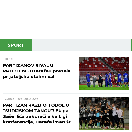
SPORT
06:30
PARTIZANOV RIVAL U
PROBLEMU! Hetafeu presela
prijateljska utakmica!
23:08
06.08.2026
PARTIZAN RAZBIO TOBOL U
"SUDIJSKOM TANGU"! Ekipa
Saše Ilića zakoračila ka Ligi
konferencije, Hetafe imao šta
da vidi!