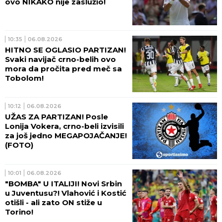
ovo NIKAKO nije zaslužio!
10:35
06.08.2026
HITNO SE OGLASIO PARTIZAN!
Svaki navijač crno-belih ovo
mora da pročita pred meč sa
Tobolom!
10:12
06.08.2026
UŽAS ZA PARTIZAN! Posle
Lonija Vokera, crno-beli izvisili
za još jedno MEGAPOJAČANJE!
(FOTO)
10:01
06.08.2026
"BOMBA" U ITALIJI! Novi Srbin
u Juventusu?! Vlahović i Kostić
otišli - ali zato ON stiže u
Torino!