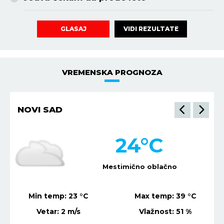
VIDI REZULTATE
GLASAJ
VREMENSKA PROGNOZA
NIŠ
21
°C
Vedro nebo
Min temp:
21
°C
Max temp:
37
°C
Vetar:
1
m/s
Vlažnost:
80
%