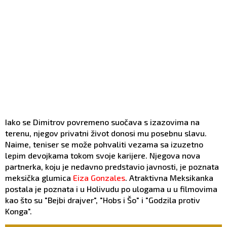
Iako se Dimitrov povremeno suočava s izazovima na
terenu, njegov privatni život donosi mu posebnu slavu.
Naime, teniser se može pohvaliti vezama sa izuzetno
lepim devojkama tokom svoje karijere. Njegova nova
partnerka, koju je nedavno predstavio javnosti, je poznata
meksička glumica
Eiza Gonzales
. Atraktivna Meksikanka
postala je poznata i u Holivudu po ulogama u u filmovima
kao što su "Bejbi drajver", "Hobs i Šo" i "Godzila protiv
Konga".