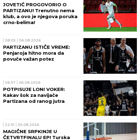
JOVETIĆ PROGOVORIO O
PARTIZANU! Trenutno nema
klub, a ovo je njegova poruka
crno-belima!
08:05
06.08.2026
PARTIZANU ISTIČE VREME:
Penjaroja hitno mora da
povuče važan potez
06:57
06.08.2026
POTPISUJE LONI VOKER:
Kakav šok za navijače
Partizana od ranog jutra
22:51
05.08.2026
MAGIČNE SRPKINJE U
ČETVRTFINALU EP! Turska