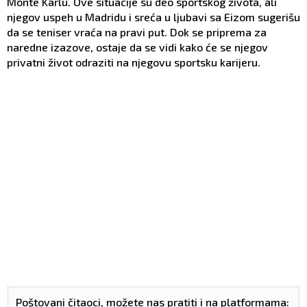
Monte Karlu. Ove situacije su deo sportskog života, ali
njegov uspeh u Madridu i sreća u ljubavi sa Eizom sugerišu
da se teniser vraća na pravi put. Dok se priprema za
naredne izazove, ostaje da se vidi kako će se njegov
privatni život odraziti na njegovu sportsku karijeru.
Poštovani čitaoci, možete nas pratiti i na platformama: