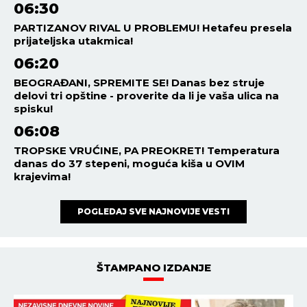
06:30
PARTIZANOV RIVAL U PROBLEMU! Hetafeu presela
prijateljska utakmica!
06:20
BEOGRAĐANI, SPREMITE SE! Danas bez struje
delovi tri opštine - proverite da li je vaša ulica na
spisku!
06:08
TROPSKE VRUĆINE, PA PREOKRET! Temperatura
danas do 37 stepeni, moguća kiša u OVIM
krajevima!
POGLEDAJ SVE NAJNOVIJE VESTI
ŠTAMPANO IZDANJE