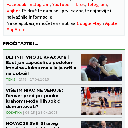
Facebook
,
Instagram
,
YouTube
,
TikTok
,
Telegram
,
Vajber
. Pridružite nam se i prvi saznajte najnovije i
najvažnije informacije.
Naše aplikacije možete skinuti sa
Google Play
i
Apple
AppStore
.
PROČITAJTE I...
DEFINITIVNO JE KRAJ: Ana i
Bastijan započeli sa podelom
imovine - luksuzna vila je otišla
na doboš!
TENIS
21:18
27.04.2025
VIŠE IM NIKO NE VERUJE:
Denver pred potpunim
krahom! Može li ih Jokić
demantovati?
KOŠARKA
06:25
28.04.2025
NOVAC JE SVE! Strateg