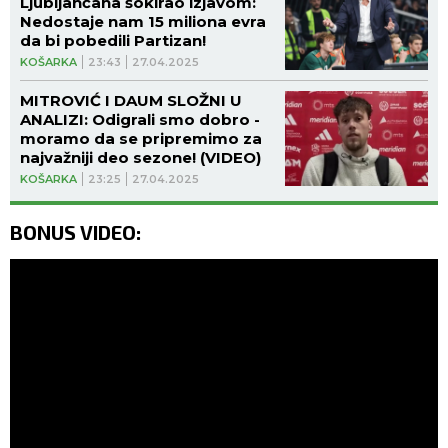
Ljubljančana šokirao izjavom:
Nedostaje nam 15 miliona evra
da bi pobedili Partizan!
KOŠARKA
23:43
27.04.2025
MITROVIĆ I DAUM SLOŽNI U
ANALIZI: Odigrali smo dobro -
moramo da se pripremimo za
najvažniji deo sezone! (VIDEO)
KOŠARKA
23:25
27.04.2025
BONUS VIDEO: