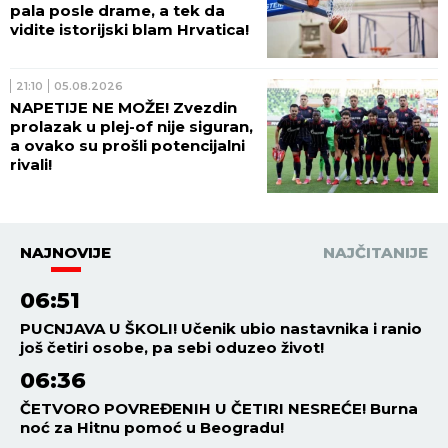
pala posle drame, a tek da
vidite istorijski blam Hrvatica!
21:10
05.08.2026
NAPETIJE NE MOŽE! Zvezdin
prolazak u plej-of nije siguran,
a ovako su prošli potencijalni
rivali!
NAJNOVIJE
NAJČITANIJE
06:51
PUCNJAVA U ŠKOLI! Učenik ubio nastavnika i ranio
još četiri osobe, pa sebi oduzeo život!
06:36
ČETVORO POVREĐENIH U ČETIRI NESREĆE! Burna
noć za Hitnu pomoć u Beogradu!