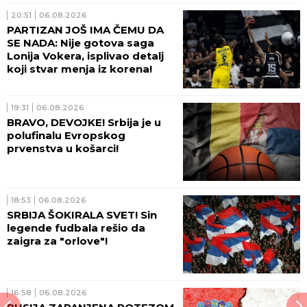
20:51
06.08.2026
PARTIZAN JOŠ IMA ČEMU DA
SE NADA: Nije gotova saga
Lonija Vokera, isplivao detalj
koji stvar menja iz korena!
19:31
06.08.2026
BRAVO, DEVOJKE! Srbija je u
polufinalu Evropskog
prvenstva u košarci!
18:53
06.08.2026
SRBIJA ŠOKIRALA SVET! Sin
legende fudbala rešio da
zaigra za "orlove"!
16:58
06.08.2026