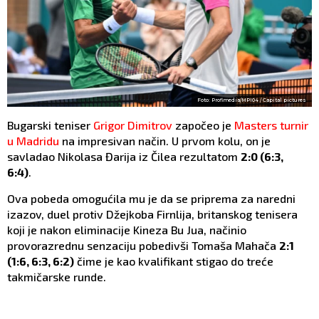
Foto: Profimedia/MPI04 / Capital pictures
Bugarski teniser
Grigor Dimitrov
započeo je
Masters turnir
u Madridu
na impresivan način. U prvom kolu, on je
savladao Nikolasa Đarija iz Čilea rezultatom
2:0 (6:3,
6:4)
.
Ova pobeda omogućila mu je da se priprema za naredni
izazov, duel protiv Džejkoba Firnlija, britanskog tenisera
koji je nakon eliminacije Kineza Bu Jua, načinio
provorazrednu senzaciju pobedivši Tomaša Mahača
2:1
(1:6, 6:3, 6:2)
čime je kao kvalifikant stigao do treće
takmičarske runde.