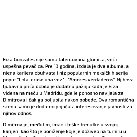
Eiza Gonzales nije samo talentovana glumica, već i
uspešna pevačica. Pre 13 godina, izdala je dva albuma, a
njena karijera obuhvata i niz popularnih meksičkih serija
poput "Lola, erase una vez" i "Amores verdaderos". Njihova
ljubavna priča dobila je dodatnu pažnju kada je Eiza
viđena na meču u Madridu, gde je ponosno navijala za
Dimitrova i čak ga poljubila nakon pobede. Ova romantična
scena samo je dodatno pojačala interesovanje javnosti za
njihov odnos.
Dimitrov je, međutim, imao i teške trenutke u svojoj
karijeri, kao što je poniženje koje je doživeo na turniru u