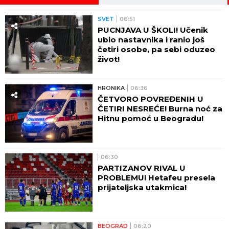
SVET
06:51
PUCNJAVA U ŠKOLI! Učenik
ubio nastavnika i ranio još
četiri osobe, pa sebi oduzeo
život!
HRONIKA
06:36
ČETVORO POVREĐENIH U
ČETIRI NESREĆE! Burna noć za
Hitnu pomoć u Beogradu!
06:30
PARTIZANOV RIVAL U
PROBLEMU! Hetafeu presela
prijateljska utakmica!
BEOGRAD
06:20