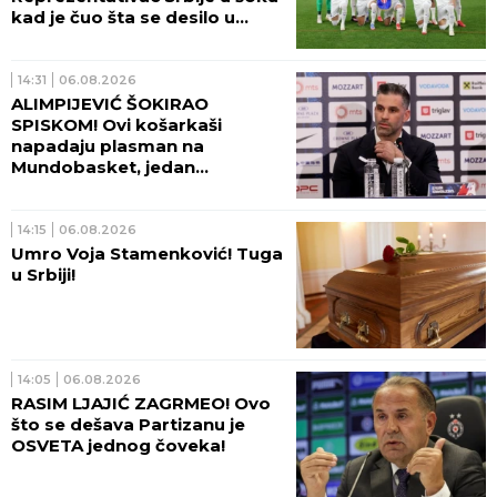
kad je čuo šta se desilo u
Beogradu!
14:31
06.08.2026
ALIMPIJEVIĆ ŠOKIRAO
SPISKOM! Ovi košarkaši
napadaju plasman na
Mundobasket, jedan
OGROMAN IZOSTANAK!
14:15
06.08.2026
Umro Voja Stamenković! Tuga
u Srbiji!
14:05
06.08.2026
RASIM LJAJIĆ ZAGRMEO! Ovo
što se dešava Partizanu je
OSVETA jednog čoveka!