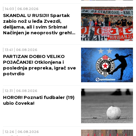
14:03
06.08.2026
SKANDAL U RUSIJI! Spartak
zabio nož u leđa Zvezdi,
delijama, ali i svim Srbima!
Načinjen je neoprostiv greh!
(FOTO)
13:41
06.08.2026
PARTIZAN DOBIO VELIKO
POJAČANJE! Otklonjena i
poslednja prepreka, igrač sve
potvrdio
12:31
06.08.2026
HOROR! Poznati fudbaler (19)
ubio čoveka!
12:26
06.08.2026