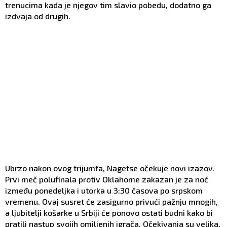
trenucima kada je njegov tim slavio pobedu, dodatno ga
izdvaja od drugih.
Ubrzo nakon ovog trijumfa, Nagetse očekuje novi izazov.
Prvi meč polufinala protiv Oklahome zakazan je za noć
između ponedeljka i utorka u 3:30 časova po srpskom
vremenu. Ovaj susret će zasigurno privući pažnju mnogih,
a ljubitelji košarke u Srbiji će ponovo ostati budni kako bi
pratili nastup svojih omiljenih igrača. Očekivanja su velika,