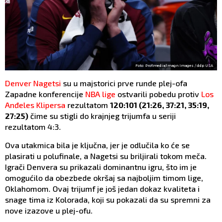
Foto: Profimedia/Imagn Images / ddp USA
Denver Nagetsi
su u majstorici prve runde plej-ofa
Zapadne konferencije
NBA lige
ostvarili pobedu protiv
Los
Anđeles Klipersa
rezultatom
120:101 (21:26, 37:21, 35:19,
27:25)
čime su stigli do krajnjeg trijumfa u seriji
rezultatom 4:3.
Ova utakmica bila je ključna, jer je odlučila ko će se
plasirati u polufinale, a Nagetsi su briljirali tokom meča.
Igrači Denvera su prikazali dominantnu igru, što im je
omogućilo da obezbede okršaj sa najboljim timom lige,
Oklahomom. Ovaj trijumf je još jedan dokaz kvaliteta i
snage tima iz Kolorada, koji su pokazali da su spremni za
nove izazove u plej-ofu.