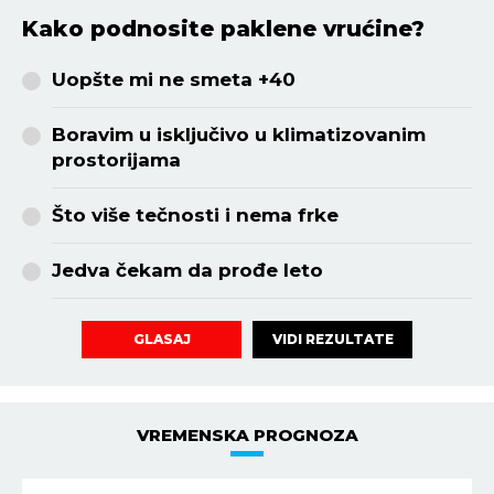
Kako podnosite paklene vrućine?
Uopšte mi ne smeta +40
Boravim u isključivo u klimatizovanim
prostorijama
Što više tečnosti i nema frke
Jedva čekam da prođe leto
VIDI REZULTATE
GLASAJ
VREMENSKA PROGNOZA