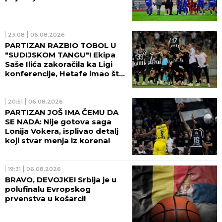
23:08
06.08.2026
PARTIZAN RAZBIO TOBOL U
"SUDIJSKOM TANGU"! Ekipa
Saše Ilića zakoračila ka Ligi
konferencije, Hetafe imao šta
da vidi!
20:51
06.08.2026
PARTIZAN JOŠ IMA ČEMU DA
SE NADA: Nije gotova saga
Lonija Vokera, isplivao detalj
koji stvar menja iz korena!
19:31
06.08.2026
BRAVO, DEVOJKE! Srbija je u
polufinalu Evropskog
prvenstva u košarci!