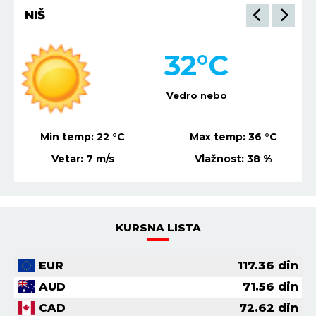
NIŠ
32
°C
Vedro nebo
Min temp:
22
°C
Max temp:
36
°C
Vetar:
7
m/s
Vlažnost:
38
%
KURSNA LISTA
EUR
117.36
din
AUD
71.56
din
CAD
72.62
din