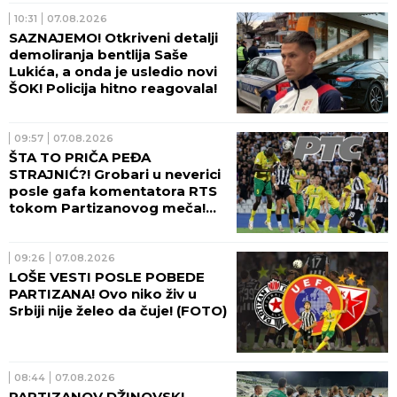
10:31
07.08.2026
SAZNAJEMO! Otkriveni detalji
demoliranja bentlija Saše
Lukića, a onda je usledio novi
ŠOK! Policija hitno reagovala!
09:57
07.08.2026
ŠTA TO PRIČA PEĐA
STRAJNIĆ?! Grobari u neverici
posle gafa komentatora RTS
tokom Partizanovog meča!
(VIDEO)
09:26
07.08.2026
LOŠE VESTI POSLE POBEDE
PARTIZANA! Ovo niko živ u
Srbiji nije želeo da čuje! (FOTO)
08:44
07.08.2026
PARTIZANOV DŽINOVSKI