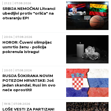
21:22
07.08.2026
SRBIJA NEMOĆNA! Litvanci
ubedljivi protiv "orlića" na
otvaranju EP!
20:04
07.08.2026
HOROR: Čuveni olimpijac
usmrtio ženu - policija
pokrenula istragu!
20:03
07.08.2026
RUSIJA ŠOKIRANA NOVIM
POTEZOM HRVATSKE: Još
jedan skandal, Rusi im ovo
neće oprostiti!
19:16
07.08.2026
LOŠE VESTI ZA PARTIZAN!