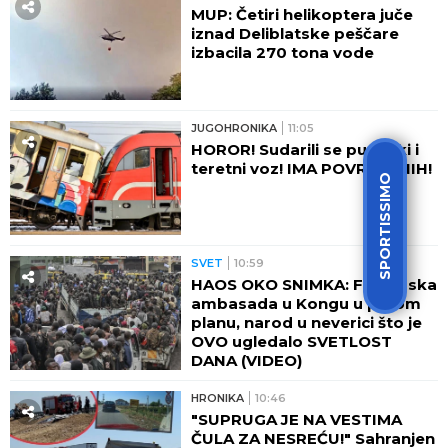
MUP: Četiri helikoptera juče
iznad Deliblatske peščare
izbacila 270 tona vode
JUGOHRONIKA
11:05
HOROR! Sudarili se putnički i
teretni voz! IMA POVREĐENIH!
SPORTISSIMO
SVET
10:59
HAOS OKO SNIMKA: Francuska
ambasada u Kongu u prvom
planu, narod u neverici što je
OVO ugledalo SVETLOST
DANA (VIDEO)
HRONIKA
10:46
"SUPRUGA JE NA VESTIMA
ČULA ZA NESREĆU!" Sahranjen