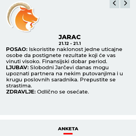
JARAC
21.12 - 21.1
POSAO:
Iskoristite naklonost jedne uticajne
P
osobe da postignete rezultate koji će vas
or
vinuti visoko. Finansijski dobar period.
za
LJUBAV:
Slobodni Jarčevi danas mogu
te
upoznati partnera na nekim putovanjima i u
L
krugu poslovnih saradnika. Prepustite se
De
strastima.
Ip
ZDRAVLJE:
Odlično se osećate.
od
Z
ANKETA