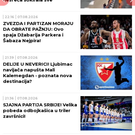
22:16
07.08.2026
ZVEZDA I PARTIZAN MORAJU
DA OBRATE PAŽNJU: Ovo
spaja Džabarija Parkera i
Šabaza Nejpira!
21:39
07.08.2026
DELIJE U NEVERICI! Ljubimac
navijača napušta Mali
Kalemegdan - poznata nova
destinacija?
21:36
07.08.2026
SJAJNA PARTIJA SRBIJE! Velika
pobeda odbojkašica u triler
završnici!