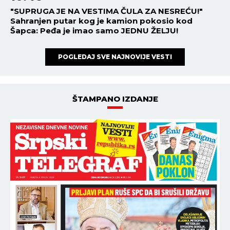
"SUPRUGA JE NA VESTIMA ČULA ZA NESREĆU!"
Sahranjen putar kog je kamion pokosio kod
Šapca: Peđa je imao samo JEDNU ŽELJU!
POGLEDAJ SVE NAJNOVIJE VESTI
ŠTAMPANO IZDANJE