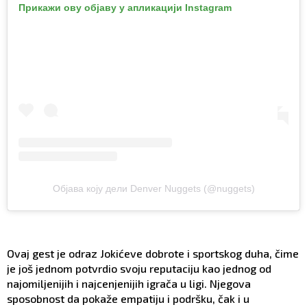
Прикажи ову објаву у апликацији Instagram
Објава коју дели Denver Nuggets (@nuggets)
Ovaj gest je odraz Jokićeve dobrote i sportskog duha, čime
je još jednom potvrdio svoju reputaciju kao jednog od
najomiljenijih i najcenjenijih igrača u ligi. Njegova
sposobnost da pokaže empatiju i podršku, čak i u