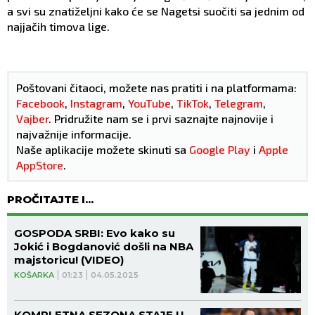
a svi su znatiželjni kako će se Nagetsi suočiti sa jednim od
najjačih timova lige.
Poštovani čitaoci, možete nas pratiti i na platformama:
Facebook
,
Instagram
,
YouTube
,
TikTok
,
Telegram
,
Vajber
. Pridružite nam se i prvi saznajte najnovije i
najvažnije informacije.
Naše aplikacije možete skinuti sa
Google Play
i
Apple
AppStore
.
PROČITAJTE I...
GOSPODA SRBI: Evo kako su
Jokić i Bogdanović došli na NBA
majstoricu! (VIDEO)
KOŠARKA
01:23
04.05.2025
KOMPLETNA SEZONA STAJE U