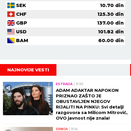
SEK
10.70
din
CHF
125.30
din
GBP
137.00
din
USD
101.82
din
BAM
60.00
din
NAJNOVIJE VESTI
ESTRADA
11:30
ADAM ADAKTAR NAPOKON
PRIZNAO ZAŠTO JE
OBUSTAVLJEN NJEGOV
RIJALITI NA PINKU: Svi detalji
razgovora sa Milicom Mitrović,
OVO javnost nije znala!
SRBIJA
11:14