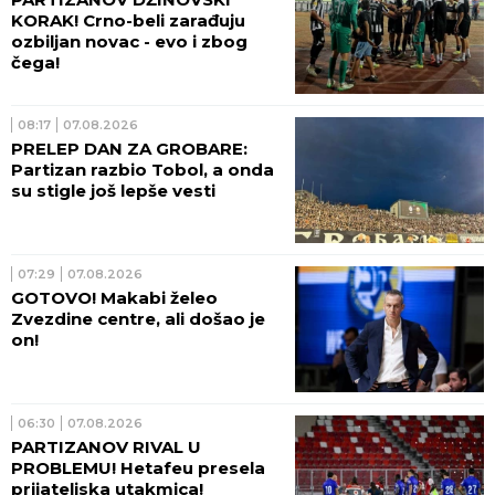
KORAK! Crno-beli zarađuju
ozbiljan novac - evo i zbog
čega!
08:17
07.08.2026
PRELEP DAN ZA GROBARE:
Partizan razbio Tobol, a onda
su stigle još lepše vesti
07:29
07.08.2026
GOTOVO! Makabi želeo
Zvezdine centre, ali došao je
on!
06:30
07.08.2026
PARTIZANOV RIVAL U
PROBLEMU! Hetafeu presela
prijateljska utakmica!