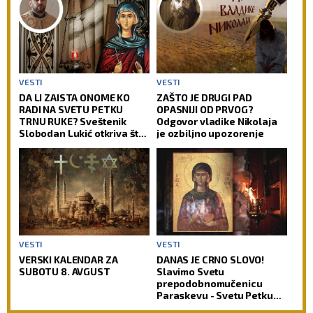
VESTI
VESTI
DA LI ZAISTA ONOME KO
ZAŠTO JE DRUGI PAD
RADI NA SVETU PETKU
OPASNIJI OD PRVOG?
TRNU RUKE? Sveštenik
Odgovor vladike Nikolaja
Slobodan Lukić otkriva šta
je ozbiljno upozorenje
je prava pozadina ovih
verovanja
VESTI
VESTI
VERSKI KALENDAR ZA
DANAS JE CRNO SLOVO!
SUBOTU 8. AVGUST
Slavimo Svetu
prepodobnomučenicu
Paraskevu - Svetu Petku
Rimljanku