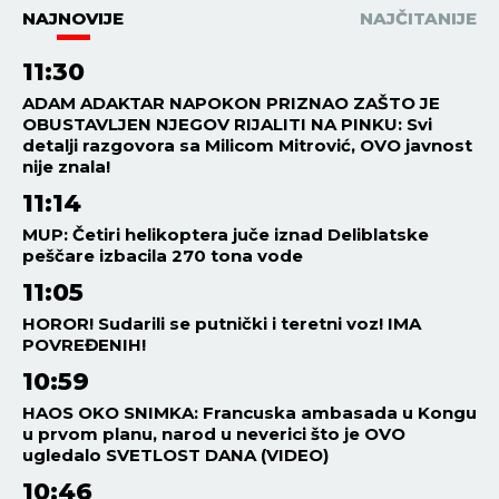
NAJNOVIJE
NAJČITANIJE
11:30
ADAM ADAKTAR NAPOKON PRIZNAO ZAŠTO JE
OBUSTAVLJEN NJEGOV RIJALITI NA PINKU: Svi
detalji razgovora sa Milicom Mitrović, OVO javnost
nije znala!
11:14
MUP: Četiri helikoptera juče iznad Deliblatske
peščare izbacila 270 tona vode
11:05
HOROR! Sudarili se putnički i teretni voz! IMA
POVREĐENIH!
10:59
HAOS OKO SNIMKA: Francuska ambasada u Kongu
u prvom planu, narod u neverici što je OVO
ugledalo SVETLOST DANA (VIDEO)
10:46