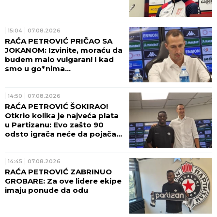
15:04
07.08.2026
RAĆA PETROVIĆ PRIČAO SA
JOKANOM: Izvinite, moraću da
budem malo vulgaran! I kad
smo u go*nima...
14:50
07.08.2026
RAĆA PETROVIĆ ŠOKIRAO!
Otkrio kolika je najveća plata
u Partizanu: Evo zašto 90
odsto igrača neće da pojača
crno-bele! (VIDEO)
14:45
07.08.2026
RAĆA PETROVIĆ ZABRINUO
GROBARE: Za ove lidere ekipe
imaju ponude da odu