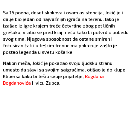
Sa 16 poena, deset skokova i osam asistencija, Jokić je i
dalje bio jedan od najvažnijih igrača na terenu. Iako je
izašao iz igre krajem treće četvrtine zbog pet ličnih
grešaka, vratio se pred kraj meča kako bi potvrdio pobedu
svog tima. Njegova sposobnost da ostane smiren i
fokusiran čak i u teškim trenucima pokazuje zašto je
postao legenda u svetu košarke.
Nakon meča, Jokić je pokazao svoju ljudsku stranu,
umesto da slavi sa svojim saigračima, otišao je do klupe
Klipersa kako bi tešio svoje prijatelje,
Bogdana
Bogdanovića
i Ivicu Zupca.