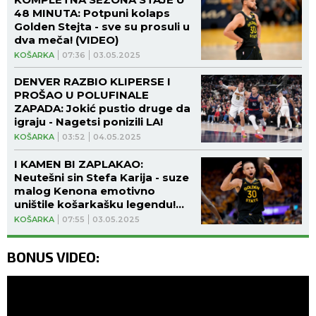
48 MINUTA: Potpuni kolaps
Golden Stejta - sve su prosuli u
dva meča! (VIDEO)
KOŠARKA
07:36
03.05.2025
DENVER RAZBIO KLIPERSE I
PROŠAO U POLUFINALE
ZAPADA: Jokić pustio druge da
igraju - Nagetsi ponizili LA!
KOŠARKA
03:52
04.05.2025
I KAMEN BI ZAPLAKAO:
Neutešni sin Stefa Karija - suze
malog Kenona emotivno
uništile košarkašku legendu!
(VIDEO)
KOŠARKA
07:55
03.05.2025
BONUS VIDEO: