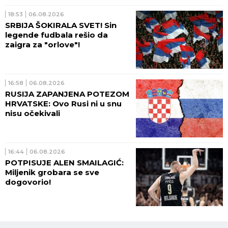
18:53
06.08.2026
SRBIJA ŠOKIRALA SVET! Sin
legende fudbala rešio da
zaigra za "orlove"!
16:58
06.08.2026
RUSIJA ZAPANJENA POTEZOM
HRVATSKE: Ovo Rusi ni u snu
nisu očekivali
16:44
06.08.2026
POTPISUJE ALEN SMAILAGIĆ:
Miljenik grobara se sve
dogovorio!