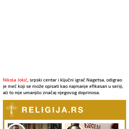
Nikola Jokić
, srpski centar i ključni igrač Nagetsa, odigrao
je meč koji se može opisati kao najmanje efikasan u seriji,
ali to nije umanjilo značaj njegovog doprinosa.