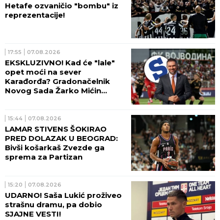
Hetafe ozvaničio "bombu" iz
reprezentacije!
17:55
07.08.2026
EKSKLUZIVNO! Kad će "lale"
opet moći na sever
Karađorđa? Gradonačelnik
Novog Sada Žarko Mićin
progovorio za Sportissimo!
15:44
07.08.2026
LAMAR STIVENS ŠOKIRAO
PRED DOLAZAK U BEOGRAD:
Bivši košarkaš Zvezde ga
sprema za Partizan
15:20
07.08.2026
UDARNO! Saša Lukić proživeo
strašnu dramu, pa dobio
SJAJNE VESTI!