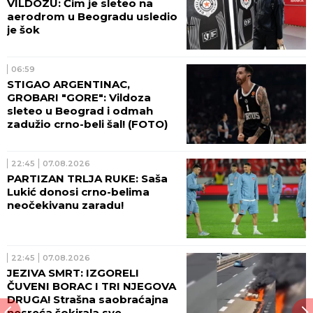
VILDOZU: Čim je sleteo na
aerodrom u Beogradu usledio
je šok
06:59
STIGAO ARGENTINAC,
GROBARI "GORE": Vildoza
sleteo u Beograd i odmah
zadužio crno-beli šal! (FOTO)
22:45
07.08.2026
PARTIZAN TRLJA RUKE: Saša
Lukić donosi crno-belima
neočekivanu zaradu!
22:45
07.08.2026
JEZIVA SMRT: IZGORELI
ČUVENI BORAC I TRI NJEGOVA
DRUGA! Strašna saobraćajna
nesreća šokirala sve