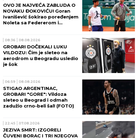
OVO JE NAJVEĆA ZABLUDA O
NOVAKU ĐOKOVIĆU! Goran
Ivanišević šokirao poređenjem
Noleta sa Federerom i
Nadalom
08:36
08.08.2026
GROBARI DOČEKALI LUKU
VILDOZU: Čim je sleteo na
aerodrom u Beogradu usledio
je šok
06:59
08.08.2026
STIGAO ARGENTINAC,
GROBARI "GORE": Vildoza
sleteo u Beograd i odmah
zadužio crno-beli šal! (FOTO)
22:45
07.08.2026
JEZIVA SMRT: IZGORELI
ČUVENI BORAC I TRI NJEGOVA