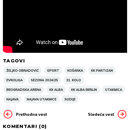
TAGOVI
ŽELJKO OBRADOVIĆ
SPORT
KOŠARKA
KK PARTIZAN
EVROLIGA
SEZONA 2024/25
31. KOLO
BEOGRADSKA ARENA
KK ALBA
KK ALBA BERLIN
UTAKMICA
NAJAVA
NAJAVA UTAKMICE
SUDIJE
Prethodna vest
Sledeća vest
KOMENTARI (
0
)