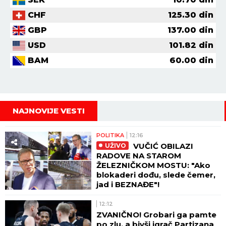
CHF
125.30
din
GBP
137.00
din
USD
101.82
din
BAM
60.00
din
NAJNOVIJE VESTI
POLITIKA
12:16
VUČIĆ OBILAZI
UŽIVO
RADOVE NA STAROM
ŽELEZNIČKOM MOSTU: "Ako
blokaderi dođu, slede čemer,
jad i BEZNAĐE"!
12:12
ZVANIČNO! Grobari ga pamte
po zlu, a bivši igrač Partizana