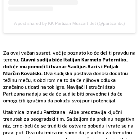
A post shared by KK Partizan Mozzart Bet (@partizanbc)
Za ovaj važan susret, već je poznato ko će deliti pravdu na
terenu.
Glavni sudija biće Italijan Karmelo Paterniko,
dok će mu pomoći Litvanac Saulijus Racis i Poljak
Marčin Kovalski.
Ova sudijska postava donosi dodatnu
težinu meču, s obzirom na to da će njihova odluka
značajno uticati na tok igre. Navijači i stručni štab
Partizana nadaju se da će sudije biti pravedne i da će
omogućiti igračima da pokažu svoj puni potencijal.
Utakmica između Partizana i Albe predstavlja ključni
trenutak za beogradski tim. Sa željom da prekinu negativni
niz, crno-beli će se truditi da ostvare pobedu i vrate se na
pravi put. Ova utakmica ne samo da je važna za trenutnu