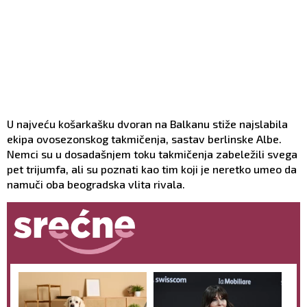
U najveću košarkašku dvoran na Balkanu stiže najslabila
ekipa ovosezonskog takmičenja, sastav berlinske Albe.
Nemci su u dosadašnjem toku takmičenja zabeležili svega
pet trijumfa, ali su poznati kao tim koji je neretko umeo da
namuči oba beogradska vlita rivala.