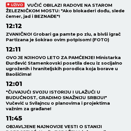
VUČIĆ OBILAZI RADOVE NA STAROM
UŽIVO
ŽELEZNIČKOM MOSTU: "Ako blokaderi dođu, slede
čemer, jad i BEZNAĐE"!
12:12
ZVANIČNO! Grobari ga pamte po zlu, a bivši igrač
Partizana je šokirao ovim potpisom! (FOTO)
12:11
OVO JE NJIHOVO LETO ZA PAMĆENJE! Ministarka
Đurđević Stamenkovski posetila decu iz socijalno
ugroženih i hraniteljskih porodica koja borave u
Baošićima!
12:01
"ČUVAJUĆI SVOJU ISTORIJU I ULAŽUĆI U
BUDUĆNOST, GRADIMO SNAŽNIJU SRBIJU!"
Vučević u Svilajncu o planovima i projektima
važnim za građane!
11:45
OBJAVLJENE NAJNOVIJE VESTI O STANIJI