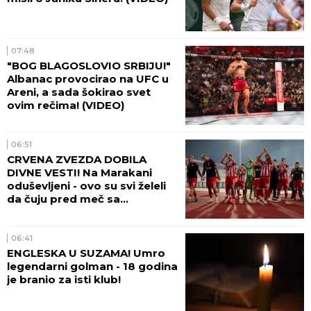
07:48
"BOG BLAGOSLOVIO SRBIJU!"
Albanac provocirao na UFC u
Areni, a sada šokirao svet
ovim rečima! (VIDEO)
06:51
CRVENA ZVEZDA DOBILA
DIVNE VESTI! Na Marakani
oduševljeni - ovo su svi želeli
da čuju pred meč sa
Hapoelom!
06:41
ENGLESKA U SUZAMA! Umro
legendarni golman - 18 godina
je branio za isti klub!