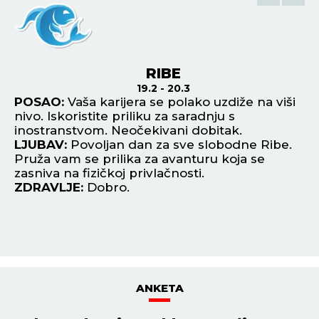
RIBE
19.2 - 20.3
o
POSAO:
Vaša karijera se polako uzdiže na viši
P
nivo. Iskoristite priliku za saradnju s
mo
inostranstvom. Neočekivani dobitak.
ne
LJUBAV:
Povoljan dan za sve slobodne Ribe.
do
ad
Pruža vam se prilika za avanturu koja se
L
u.
zasniva na fizičkoj privlačnosti.
lj
ZDRAVLJE:
Dobro.
za
Z
ANKETA