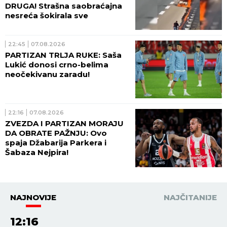
DRUGA! Strašna saobraćajna
nesreća šokirala sve
22:45
07.08.2026
PARTIZAN TRLJA RUKE: Saša
Lukić donosi crno-belima
neočekivanu zaradu!
22:16
07.08.2026
ZVEZDA I PARTIZAN MORAJU
DA OBRATE PAŽNJU: Ovo
spaja Džabarija Parkera i
Šabaza Nejpira!
NAJNOVIJE
NAJČITANIJE
12:16