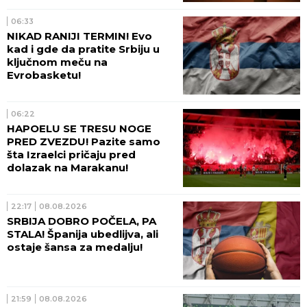
06:33
NIKAD RANIJI TERMIN! Evo
kad i gde da pratite Srbiju u
ključnom meču na
Evrobasketu!
06:22
HAPOELU SE TRESU NOGE
PRED ZVEZDU! Pazite samo
šta Izraelci pričaju pred
dolazak na Marakanu!
22:17
08.08.2026
SRBIJA DOBRO POČELA, PA
STALA! Španija ubedlijva, ali
ostaje šansa za medalju!
21:59
08.08.2026