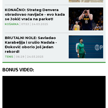
KONAČNO: Strateg Denvera
obradovao navijače - evo kada
se Jokić vraća na parket!
KOŠARKA
07:53
24.03.2025
BRUTALNI NOLE: Savladao
Karabeljija i srušio Nadala -
Đoković oborio još jedan
rekord!
TENIS
06:29
24.03.2025
BONUS VIDEO: