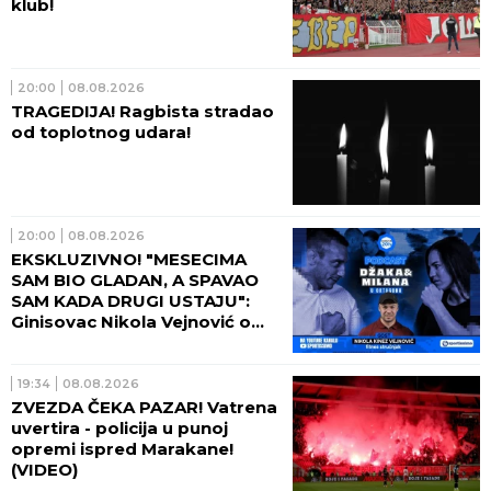
klub!
20:00
08.08.2026
TRAGEDIJA! Ragbista stradao
od toplotnog udara!
20:00
08.08.2026
EKSKLUZIVNO! "MESECIMA
SAM BIO GLADAN, A SPAVAO
SAM KADA DRUGI USTAJU":
Ginisovac Nikola Vejnović o
ceni ekstrema (VIDEO)
19:34
08.08.2026
ZVEZDA ČEKA PAZAR! Vatrena
uvertira - policija u punoj
opremi ispred Marakane!
(VIDEO)