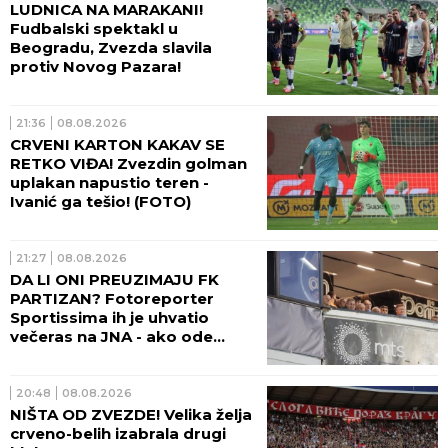
LUDNICA NA MARAKANI!
Fudbalski spektakl u
Beogradu, Zvezda slavila
protiv Novog Pazara!
21:36
08.08.2026
CRVENI KARTON KAKAV SE
RETKO VIĐA! Zvezdin golman
uplakan napustio teren -
Ivanić ga tešio! (FOTO)
21:27
08.08.2026
DA LI ONI PREUZIMAJU FK
PARTIZAN? Fotoreporter
Sportissima ih je uhvatio
večeras na JNA - ako ode
sadašnja uprava crno-belih,
sprema se velika promena!
(FOTO)
20:48
08.08.2026
NIŠTA OD ZVEZDE! Velika želja
crveno-belih izabrala drugi