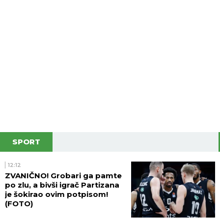
SPORT
12:12
ZVANIČNO! Grobari ga pamte
po zlu, a bivši igrač Partizana
je šokirao ovim potpisom!
(FOTO)