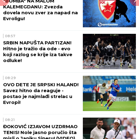
"BOMBA" NA MALOM
KALEMEGDANU: Zvezda
dovela novu zver za napad na
Evroligu!
08:57
SRBIN NAPUŠTA PARTIZAN!
Hitno je tražio da ode - evo
koji razlog se krije iza takve
odluke!
08:29
OVO DETE JE SRPSKI HALAND!
Savez hitno da reaguje -
postao je najmlađi strelac u
Evropi!
08:21
ĐOKOVIĆ IZJAVOM UZDRMAO
TENIS! Nole jasno poručio šta
misli o Janiku Sineru! (VIDEO)