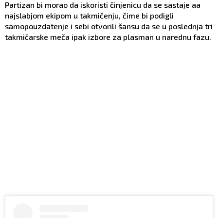
Partizan bi morao da iskoristi činjenicu da se sastaje aa
najslabjom ekipom u takmičenju, čime bi podigli
samopouzdatenje i sebi otvorili šansu da se u poslednja tri
takmičarske meča ipak izbore za plasman u narednu fazu.