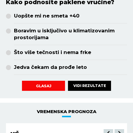
Kako podnosite paklene vrućine?
Uopšte mi ne smeta +40
Boravim u isključivo u klimatizovanim
prostorijama
Što više tečnosti i nema frke
Jedva čekam da prođe leto
VIDI REZULTATE
GLASAJ
VREMENSKA PROGNOZA