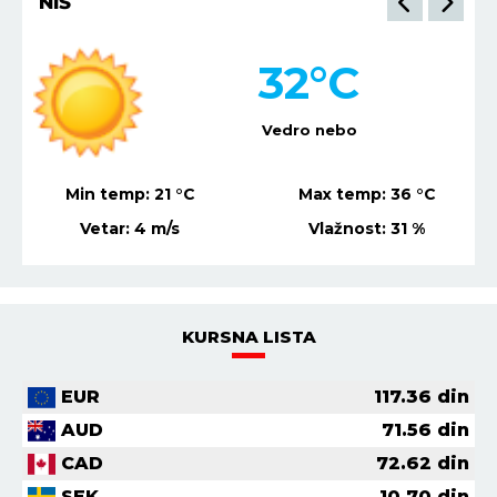
NIŠ
32
°C
Vedro nebo
Min temp:
21
°C
Max temp:
36
°C
Vetar:
4
m/s
Vlažnost:
31
%
KURSNA LISTA
EUR
117.36
din
AUD
71.56
din
CAD
72.62
din
SEK
10.70
din