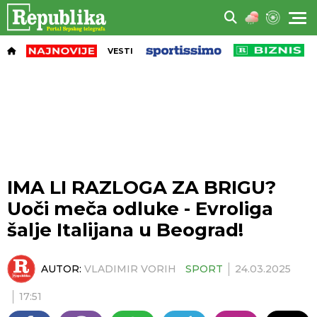
VESTI
IMA LI RAZLOGA ZA BRIGU?
Uoči meča odluke - Evroliga
šalje Italijana u Beograd!
AUTOR:
VLADIMIR VORIH
SPORT
24.03.2025
17:51