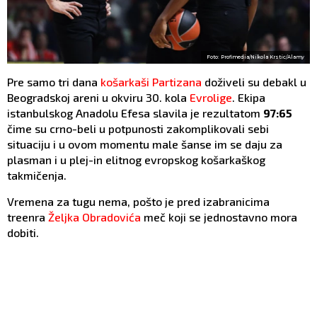
Foto: Profimedia/Nikola Krstic/Alamy
Pre samo tri dana
košarkaši Partizana
doživeli su debakl u
Beogradskoj areni u okviru 30. kola
Evrolige
. Ekipa
istanbulskog Anadolu Efesa slavila je rezultatom
97:65
čime su crno-beli u potpunosti zakomplikovali sebi
situaciju i u ovom momentu male šanse im se daju za
plasman i u plej-in elitnog evropskog košarkaškog
takmičenja.
Vremena za tugu nema, pošto je pred izabranicima
treenra
Željka Obradovića
meč koji se jednostavno mora
dobiti.