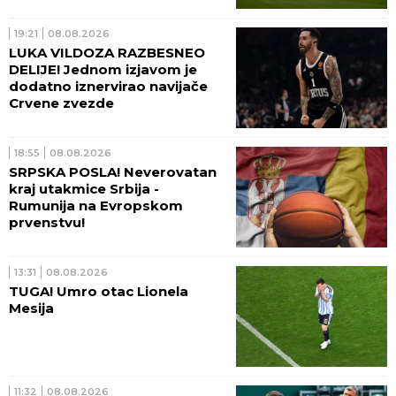
19:21
08.08.2026
LUKA VILDOZA RAZBESNEO
DELIJE! Jednom izjavom je
dodatno iznervirao navijače
Crvene zvezde
18:55
08.08.2026
SRPSKA POSLA! Neverovatan
kraj utakmice Srbija -
Rumunija na Evropskom
prvenstvu!
13:31
08.08.2026
TUGA! Umro otac Lionela
Mesija
11:32
08.08.2026