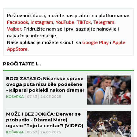
Poštovani čitaoci, možete nas pratiti i na platformama:
Facebook
,
Instagram
,
YouTube
,
TikTok
,
Telegram
,
Vajber
. Pridružite nam se i prvi saznajte najnovije i
najvažnije informacije.
Naše aplikacije možete skinuti sa
Google Play
i
Apple
AppStore
.
PROČITAJTE I...
BOGI ZATAJIO: Nišanske sprave
ovoga puta nisu bile podešene
- Klipersi poklekli nakon drame!
KOŠARKA
07:43
24.03.2025
MOŽE I BEZ JOKIĆA: Denver se
probudio - Džamal Marej
ugasio "Tojota centar"! (VIDEO)
KOŠARKA
06:57
24.03.2025