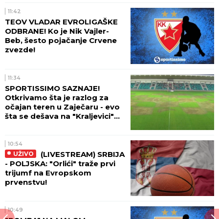
11:42
TEOV VLADAR EVROLIGAŠKE
ODBRANE! Ko je Nik Vajler-
Beb, šesto pojačanje Crvene
zvezde!
11:34
SPORTISSIMO SAZNAJE!
Otkrivamo šta je razlog za
očajan teren u Zaječaru - evo
šta se dešava na "Kraljevici"
(VIDEO)
10:54
(LIVESTREAM) SRBIJA
UŽIVO
- POLJSKA: "Orlići" traže prvi
trijumf na Evropskom
prvenstvu!
10:49