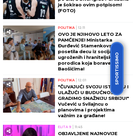
je šokirao ovim potpisom!
(FOTO)
POLITIKA
12:11
OVO JE NJIHOVO LETO ZA
PAMĆENJE! Ministarka
Đurđević Stamenkovski
posetila decu iz socijalno
SPORTISSIMO
ugroženih i hraniteljskih
porodica koja borave u
Baošićima!
POLITIKA
12:01
"ČUVAJUĆI SVOJU ISTORIJU I
ULAŽUĆI U BUDUĆNOST,
GRADIMO SNAŽNIJU SRBIJU!"
Vučević u Svilajncu o
planovima i projektima
važnim za građane!
ELITA 9
11:45
OBJAVLJENE NAJNOVIJE