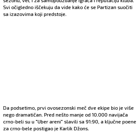
sezonu, već i za samopouzdanje igrača i reputaciju kluba.
Svi očigledno iščekuju da vide kako će se Partizan suočiti
sa izazovima koji predstoje.
Da podsetimo, prvi ovosezonski meč dve ekipe bio je više
nego dramatičan. Pred nešto manje od 10.000 navijača
crno-beli su u "Uber areni" slavili sa 91:90, a ključne poene
za crno-bele postigao je Karlik Džons.