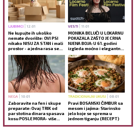
LJUBIMCI
12:01
VESTI
11:01
Ne kupujte ih ukoliko
MONIKA BELUČI U LOKARNU
nemate dvorište: OVI PSI
POKAZALA ZAŠTO JE CRNA
nikako NISU ZA STAN i mali
NJENA BOJA: U 61. godini
prostor - a jedna rasa se
izgleda moćno i elegantno,
posebno izdvaja kao
dok jedan detalj SVI
temperamentna!
komentarišu (FOTO)
NEGA
10:01
TRADICIONALNI UKUSI
08:01
Zaboravite na fen i skupe
Pravi BOSANSKI ČIMBUR sa
preparate: Ovaj TRIK od
mesom i jajima: Starinsko
par stotina dinara spasava
jelo koje se sprema u
kosu POSLE MORA- više
jednom tiganju (RECEPT)
neće biti KAO SLAMA