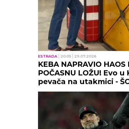
ESTRADA
20:05
29.07.2026
KEBA NAPRAVIO HAOS 
POČASNU LOŽU! Evo u 
pevača na utakmici - Š