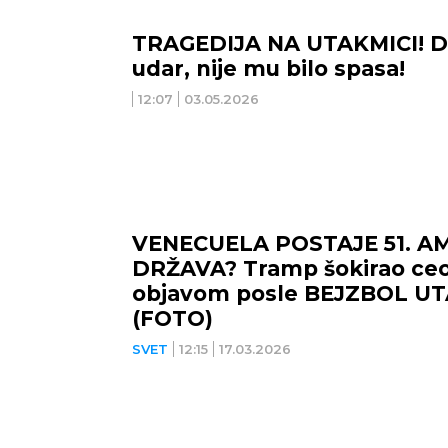
TRAGEDIJA NA UTAKMICI! Do
udar, nije mu bilo spasa!
12:07
03.05.2026
NOVI SAD
NIŠ
27
°C
Vedro nebo
VENECUELA POSTAJE 51. A
DRŽAVA? Tramp šokirao ceo
Min temp:
23
°C
Max temp:
39
°C
Min 
objavom posle BEJZBOL UT
(FOTO)
Vetar:
3
m/s
Vlažnost:
42
%
Vet
SVET
12:15
17.03.2026