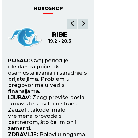
HOROSKOP
A
RIBE
O
19.2 - 20.3
21.3
ave
POSAO:
Ovaj period je
POSAO:
Trudite s
idealan za početak
poslovni stres ne 
osamostaljivanja ili saradnje s
kuću jer će emocije
prijateljima. Problem u
pojačane i lako m
pregovorima u vezi s
nesporazuma s naj
e
finansijama.
LJUBAV:
Slobodni
LJUBAV:
Zbog previše posla,
mogli bi danas da
ljubav ste stavili po strani.
osobu koja će ih os
Zauzeti, takođe, malo
harizmom, humor
ože
vremena provode s
inteligencijom.
partnerom, što će im on i
ZDRAVLJE:
Pojača
.
zameriti.
nervoza.
ZDRAVLJE:
Bolovi u nogama.