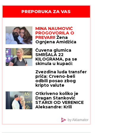
PREPORUKA ZA VAS
MINA NAUMOVIĆ
PROGOVORILA O
PREVARI!
Žena
Ognjena Amidžića
dobila škakljivo
Čuvena glumica
pitanje, pa iskreno
SMRŠALA 22
priznala: "To je lakše"
KILOGRAMA, pa se
skinula u kupaći:
Fotografije PRE I
Zvezdina luda transfer
POSLE su frapantne -
priča: Crveno-beli
"Kao da si se ponovo
odbili posao zbog
rodila"
kripto valute
Otkriveno koliko je
Dragan Stanković
STARIJI OD VERENICE
Aleksandre: Krili
mesecima ovaj
podatak, sada se sve
saznalo
by Aklamator