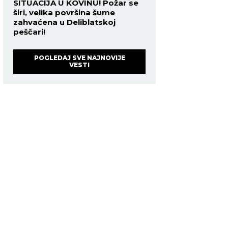
SITUACIJA U KOVINU! Požar se
širi, velika površina šume
zahvaćena u Deliblatskoj
peščari!
POGLEDAJ SVE NAJNOVIJE
VESTI