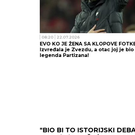
08:20
22.07.2026
EVO KO JE ŽENA SA KLOPOVE FOTKE
Izvređala je Zvezdu, a otac joj je bio
legenda Partizana!
"BIO BI TO ISTORIJSKI DEBA