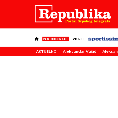
VESTI
AKTUELNO
Aleksandar Vučić
Aleksan