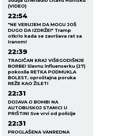
Sudija iznenadio čitavu Humsku
(VIDEO)
22:54
"NE VERUJEM DA MOGU JOŠ
DUGO DA IZDRŽE!" Tramp
otkrio kada se završava rat sa
Iranom!
22:39
TRAGIČAN KRAJ VIŠEGODIŠNJE
BORBE! Slavnu influenserku (27)
pokosila RETKA PODMUKLA
BOLEST, oproštajna poruka
REŽE KAO ŽILET!
22:31
DOJAVA O BOMBI NA
AUTOBUSKOJ STANICI U
PRIŠTINI Sve vrvi od policije
22:31
PROGLAŠENA VANREDNA