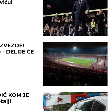
viću!
ZVEZDE!
 - DELIJE ĆE
IĆ KOM JE
alji