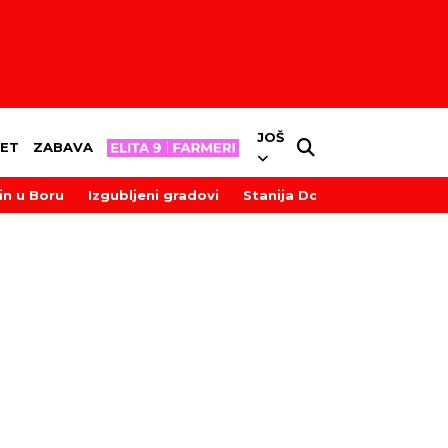
JOŠ
ET
ZABAVA
in u Boru
Izgubljeni gradovi
Stanija Dobrojević