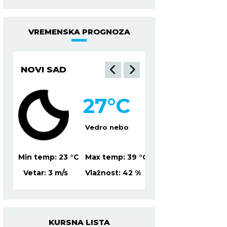
VREMENSKA PROGNOZA
NOVI SAD
NIŠ
27
°C
2
lačno
Vedro nebo
Mesti
39
°C
Min temp:
23
°C
Max temp:
39
°C
Min temp:
21
°C
Ma
%
Vetar:
3
m/s
Vlažnost:
42
%
Vetar:
2
m/s
Vl
KURSNA LISTA