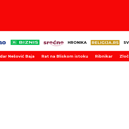
HRONIKA
SV
dar Nešović Baja
Rat na Bliskom istoku
Ribnikar
Zloč