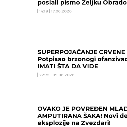
poslali pismo Željku Obrado
14:18
17.06.2026
SUPERPOJAČANJE CRVENE 
Potpisao brzonogi ofanzivac
IMATI ŠTA DA VIDE
22:35
09.06.2026
OVAKO JE POVREĐEN MLAD
AMPUTIRANA ŠAKA! Novi det
eksplozije na Zvezdari!