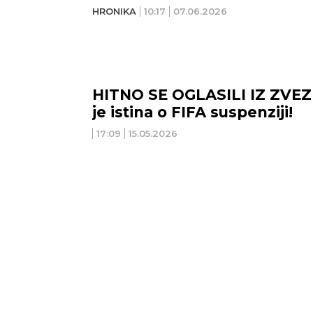
HRONIKA
10:17
07.06.2026
HITNO SE OGLASILI IZ ZVEZ
je istina o FIFA suspenziji!
17:09
15.05.2026