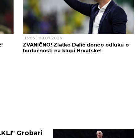
13:06
08.07.2026
!
ZVANIČNO! Zlatko Dalić doneo odluku o
budućnosti na klupi Hrvatske!
KL!" Grobari