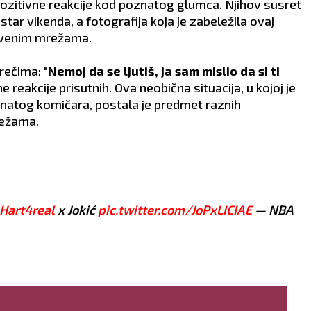
pozitivne reakcije kod poznatog glumca. Njihov susret
-star vikenda, a fotografija koja je zabeležila ovaj
štvenim mrežama.
rečima: "
Nemoj da se ljutiš, ja sam mislio da si ti
ne reakcije prisutnih. Ova neobična situacija, u kojoj je
natog komičara, postala je predmet raznih
režama.
Hart4real
x Jokić
pic.twitter.com/JoPxLICIAE
— NBA