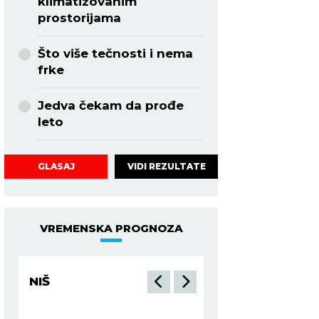
klimatizovanim
prostorijama
Što više tečnosti i nema
frke
Jedva čekam da prođe
leto
VIDI REZULTATE
GLASAJ
VREMENSKA PROGNOZA
NIŠ
BEOGRAD