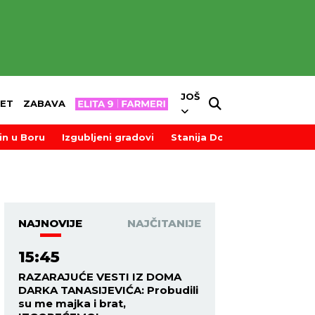
JOŠ
ET
ZABAVA
in u Boru
Izgubljeni gradovi
Stanija Dobrojević
NAJNOVIJE
NAJČITANIJE
15:45
RAZARAJUĆE VESTI IZ DOMA
DARKA TANASIJEVIĆA: Probudili
su me majka i brat,