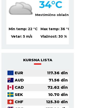
34
°C
3
lačno
Mestimično oblačno
Mesti
37
°C
Min temp:
22
°C
Max temp:
36
°C
Min temp:
23
°C
Ma
6
%
Vetar:
5
m/s
Vlažnost:
30
%
Vetar:
0
m/s
Vl
KURSNA LISTA
EUR
117.36
din
AUD
71.56
din
CAD
72.62
din
SEK
10.70
din
CHF
125.30
din