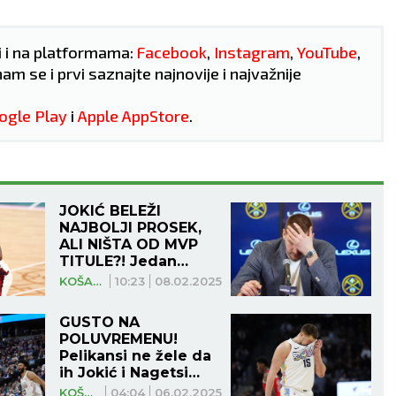
i i na platformama:
Facebook
,
Instagram
,
YouTube
,
nam se i prvi saznajte najnovije i najvažnije
ogle Play
i
Apple AppStore
.
JOKIĆ BELEŽI
NAJBOLJI PROSEK,
ALI NIŠTA OD MVP
TITULE?! Jedan
segment mu je jako
KOŠARKA
10:23
08.02.2025
slab!
GUSTO NA
POLUVREMENU!
OGRAD
NOVI SAD
Pelikansi ne žele da
ih Jokić i Nagetsi
opet osramote!
KOŠARKA
04:04
06.02.2025