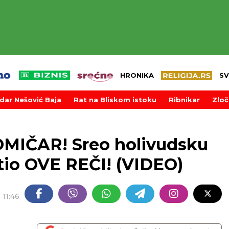
HRONIKA
SV
dar Nešović Baja
Rat na Bliskom istoku
Ribnikar
Zloč
MIČAR! Sreo holivudsku
tio OVE REČI! (VIDEO)
11:46