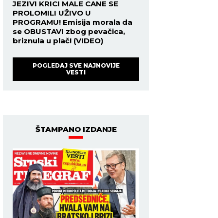
JEZIVI KRICI MALE CANE SE
PROLOMILI UŽIVO U
PROGRAMU! Emisija morala da
se OBUSTAVI zbog pevačica,
briznula u plač! (VIDEO)
POGLEDAJ SVE NAJNOVIJE
VESTI
ŠTAMPANO IZDANJE