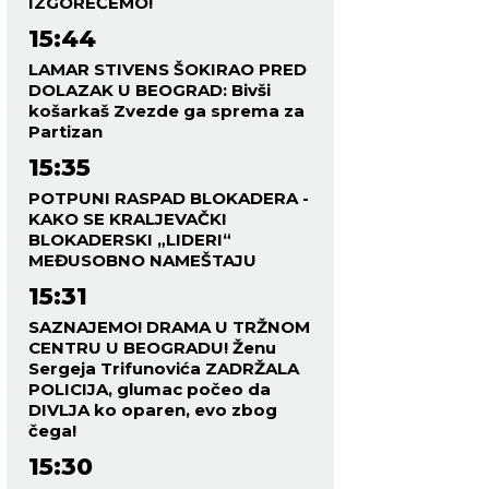
IZGOREĆEMO!
15:44
LAMAR STIVENS ŠOKIRAO PRED
DOLAZAK U BEOGRAD: Bivši
košarkaš Zvezde ga sprema za
Partizan
15:35
POTPUNI RASPAD BLOKADERA -
KAKO SE KRALJEVAČKI
BLOKADERSKI „LIDERI“
MEĐUSOBNO NAMEŠTAJU
15:31
SAZNAJEMO! DRAMA U TRŽNOM
CENTRU U BEOGRADU! Ženu
Sergeja Trifunovića ZADRŽALA
POLICIJA, glumac počeo da
DIVLJA ko oparen, evo zbog
čega!
15:30