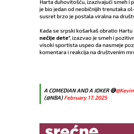
Harta duhovitošću, izazivajući smeh i 
je bio jedan od neobičnijih trenutaka ol
susret brzo je postala viralna na dru
Kada se srpski košarkaš obratio Hartu 
nečije dete
", izazvao je smeh i pozitiv
visoki sportista uspeo da nasmeje poz
komentara i reakcija na društvenim m
A COMEDIAN AND A JOKER 😅
@Kevin
(@NBA)
February 17, 2025