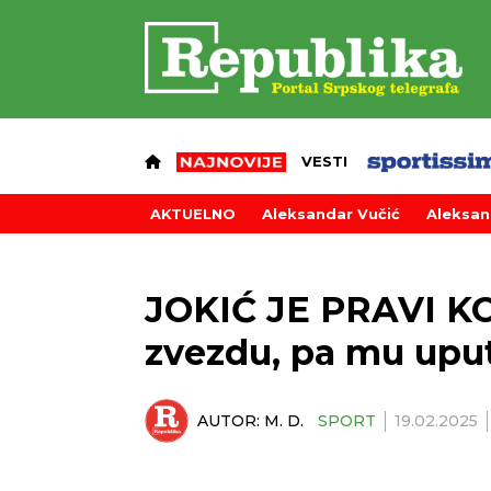
VESTI
AKTUELNO
Aleksandar Vučić
Aleksan
JOKIĆ JE PRAVI KO
zvezdu, pa mu upu
AUTOR:
M. D.
SPORT
19.02.2025