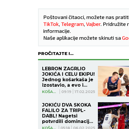
Poštovani čitaoci, možete nas pratit
TikTok
,
Telegram
,
Vajber
. Pridružite 
informacije.
Naše aplikacije možete skinuti sa
Go
PROČITAJTE I...
LEBRON ZAGRLIO
JOKIĆA I CELU EKIPU!
Jednog košarkaša je
izostavio, a evo i
zašto! (VIDEO)
KOŠARKA
09:19
17.02.2025
JOKIĆU DVA SKOKA
FALILO ZA TRIPL-
NIŠ
BE
DABL! Nagetsi
potvrdili dominaciju
nad Pelikansima!
KOŠARKA
05:18
06.02.2025