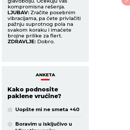
glavobolju. Očekuju vas
kolegama u pitanj
kompromisna rešenja.
da zauzmete neutr
jan
LJUBAV:
Zračite posebnim
ne zauzimate ničij
vibracijama, pa ćete privlačiti
LJUBAV:
Tokom o
ze
pažnju suprotnog pola na
perioda biće dosta
s
svakom koraku i imaćete
kako s ukućanima 
 za
brojne prilike za flert.
partnerom.
ZDRAVLJE:
Dobro.
ZDRAVLJE:
Stabiln
na
ANKETA
Kako podnosite
paklene vrućine?
Uopšte mi ne smeta +40
Boravim u isključivo u