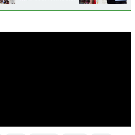
37
°C
37
°C
Mestimično oblačno
Mestimično ob
temp:
23
°C
Max temp:
37
°C
Min temp:
23
°C
Max temp:
ar:
0
m/s
Vlažnost:
36
%
Vetar:
3
m/s
Vlažnost:
2