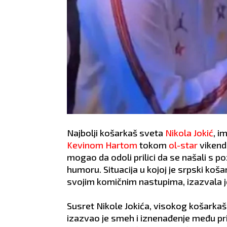
Najbolji košarkaš sveta
Nikola Jokić
, i
Kevinom Hartom
tokom
ol-star
vikend
mogao da odoli prilici da se našali s 
humoru. Situacija u kojoj je srpski koš
svojim komičnim nastupima, izazvala je
Susret Nikole Jokića, visokog košarkaša
izazvao je smeh i iznenađenje među pri