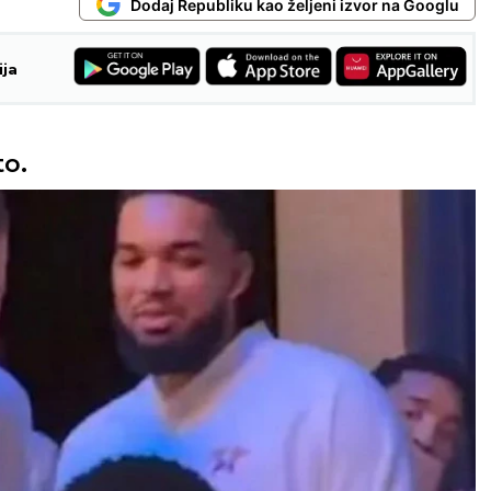
Dodaj Republiku kao željeni izvor na Googlu
ija
to.