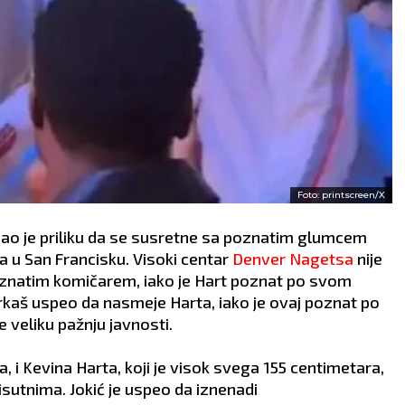
Foto: printscreen/X
mao je priliku da se susretne sa poznatim glumcem
a u San Francisku. Visoki centar
Denver Nagetsa
nije
poznatim komičarem, iako je Hart poznat po svom
arkaš uspeo da nasmeje Harta, iako je ovaj poznat po
 veliku pažnju javnosti.
, i Kevina Harta, koji je visok svega 155 centimetara,
sutnima. Jokić je uspeo da iznenadi