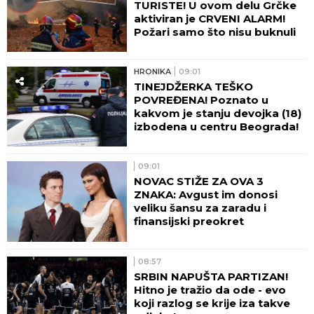
TURISTE! U ovom delu Grčke
aktiviran je CRVENI ALARM!
Požari samo što nisu buknuli
HRONIKA
09:01
TINEJDŽERKA TEŠKO
POVREĐENA! Poznato u
kakvom je stanju devojka (18)
izbodena u centru Beograda!
09:01
NOVAC STIŽE ZA OVA 3
ZNAKA: Avgust im donosi
veliku šansu za zaradu i
finansijski preokret
08:57
SRBIN NAPUŠTA PARTIZAN!
Hitno je tražio da ode - evo
koji razlog se krije iza takve