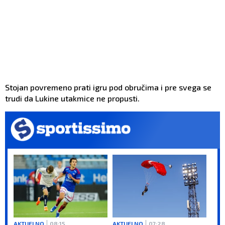
Stojan povremeno prati igru pod obručima i pre svega se
trudi da Lukine utakmice ne propusti.
AKTUELNO
08:15
AKTUELNO
07:28