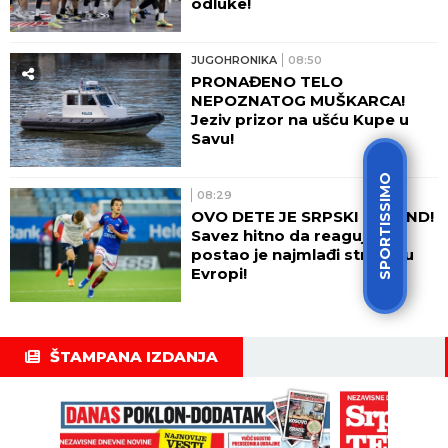
odluke!
JUGOHRONIKA
08:50
PRONAĐENO TELO
NEPOZNATOG MUŠKARCA!
Jeziv prizor na ušću Kupe u
Savu!
SPORTISSIMO
08:29
OVO DETE JE SRPSKI HALAND!
Savez hitno da reaguje -
postao je najmlađi strelac u
Evropi!
ŠTAMPANA IZDANJA