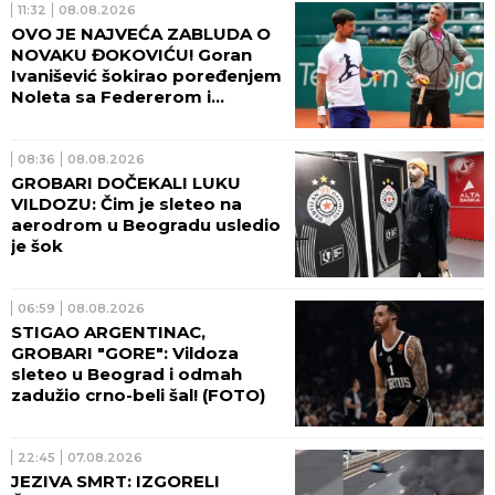
11:32
08.08.2026
OVO JE NAJVEĆA ZABLUDA O
NOVAKU ĐOKOVIĆU! Goran
Ivanišević šokirao poređenjem
Noleta sa Federerom i
Nadalom
08:36
08.08.2026
GROBARI DOČEKALI LUKU
VILDOZU: Čim je sleteo na
aerodrom u Beogradu usledio
je šok
06:59
08.08.2026
STIGAO ARGENTINAC,
GROBARI "GORE": Vildoza
sleteo u Beograd i odmah
zadužio crno-beli šal! (FOTO)
22:45
07.08.2026
JEZIVA SMRT: IZGORELI