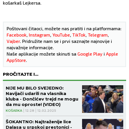
košarkaš Lejkersa.
Poštovani čitaoci, možete nas pratiti i na platformama:
Facebook
,
Instagram
,
YouTube
,
TikTok
,
Telegram
,
Vajber
. Pridružite nam se i prvi saznajte najnovije i
najvažnije informacije.
Naše aplikacije možete skinuti sa
Google Play
i
Apple
AppStore
.
PROČITAJTE I...
NIJE MU BILO SVEJEDNO:
Navijači udarili na vlasnika
kluba - Dončićev trejd ne mogu
da mu oproste! (VIDEO)
KOŠARKA
12:28
12.02.2025
ŠOKANTNO: Najtraženije lice
Dalasa u srpskoj prestonici -