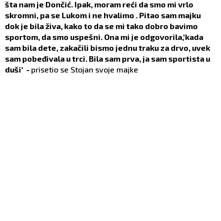
šta nam je Dončić. Ipak, moram reći da smo mi vrlo
skromni, pa se Lukom i ne hvalimo . Pitao sam majku
dok je bila živa, kako to da se mi tako dobro bavimo
sportom, da smo uspešni. Ona mi je odgovorila,'kada
sam bila dete, zakačili bismo jednu traku za drvo, uvek
sam pobeđivala u trci. Bila sam prva, ja sam sportista u
duši' -
prisetio se Stojan svoje majke