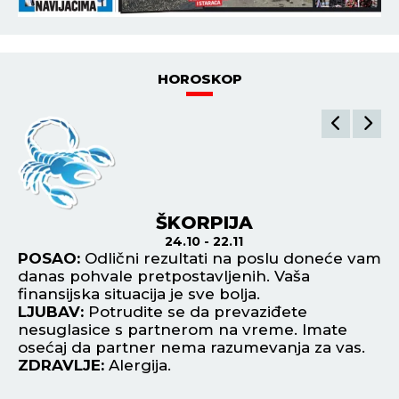
HOROSKOP
ŠKORPIJA
24.10 - 22.11
POSAO:
Odlični rezultati na poslu doneće vam
P
danas pohvale pretpostavljenih. Vaša
sv
finansijska situacija je sve bolja.
di
LJUBAV:
Potrudite se da prevaziđete
L
nesuglasice s partnerom na vreme. Imate
na
osećaj da partner nema razumevanja za vas.
na
ZDRAVLJE:
Alergija.
Z