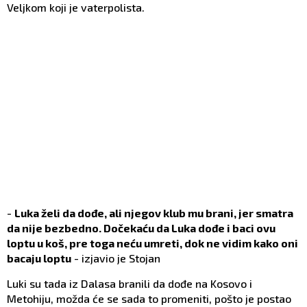
Veljkom koji je vaterpolista.
-
Luka želi da dođe, ali njegov klub mu brani, jer smatra
da nije bezbedno. Dočekaću da Luka dođe i baci ovu
loptu u koš, pre toga neću umreti, dok ne vidim kako oni
bacaju loptu
- izjavio je Stojan
Luki su tada iz Dalasa branili da dođe na Kosovo i
Metohiju, možda će se sada to promeniti, pošto je postao