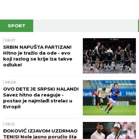
SPORT
08:57
SRBIN NAPUŠTA PARTIZAN!
Hitno je tražio da ode - evo
koji razlog se krije iza takve
odluke!
08:29
OVO DETE JE SRPSKI HALAND!
Savez hitno da reaguje -
postao je najmlađi strelac u
Evropi!
08:21
ĐOKOVIĆ IZJAVOM UZDRMAO
TENIS! Nole jasno poručio šta