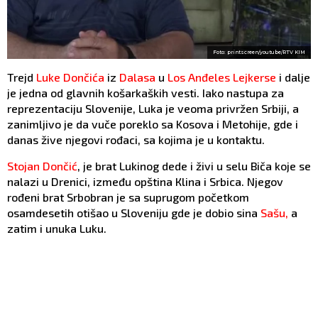
Foto: printscreen/youtube/RTV KIM
Trejd
Luke Dončića
iz
Dalasa
u
Los Anđeles Lejkerse
i dalje
je jedna od glavnih košarkaških vesti. Iako nastupa za
reprezentaciju Slovenije, Luka je veoma privržen Srbiji, a
zanimljivo je da vuče poreklo sa Kosova i Metohije, gde i
danas žive njegovi rođaci, sa kojima je u kontaktu.
Stojan Dončić
, je brat Lukinog dede i živi u selu Biča koje se
nalazi u Drenici, između opština Кlina i Srbica. Njegov
rođeni brat Srbobran je sa suprugom početkom
osamdesetih otišao u Sloveniju gde je dobio sina
Sašu,
a
zatim i unuka Luku.