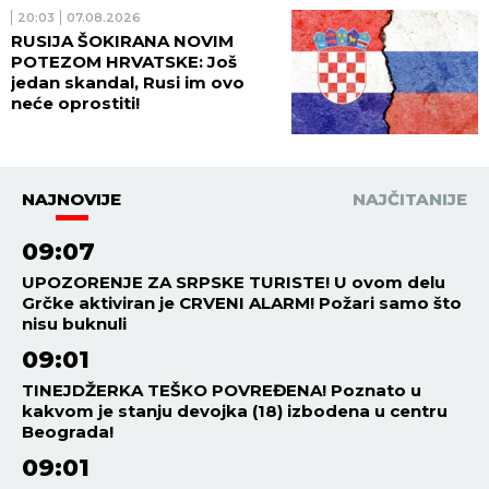
20:03
07.08.2026
RUSIJA ŠOKIRANA NOVIM
POTEZOM HRVATSKE: Još
jedan skandal, Rusi im ovo
neće oprostiti!
NAJNOVIJE
NAJČITANIJE
09:07
UPOZORENJE ZA SRPSKE TURISTE! U ovom delu
Grčke aktiviran je CRVENI ALARM! Požari samo što
nisu buknuli
09:01
TINEJDŽERKA TEŠKO POVREĐENA! Poznato u
kakvom je stanju devojka (18) izbodena u centru
Beograda!
09:01