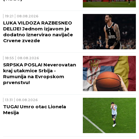
19:21
08.08.2026
LUKA VILDOZA RAZBESNEO
DELIJE! Jednom izjavom je
dodatno iznervirao navijače
Crvene zvezde
18:55
08.08.2026
SRPSKA POSLA! Neverovatan
kraj utakmice Srbija -
Rumunija na Evropskom
prvenstvu!
13:31
08.08.2026
TUGA! Umro otac Lionela
Mesija