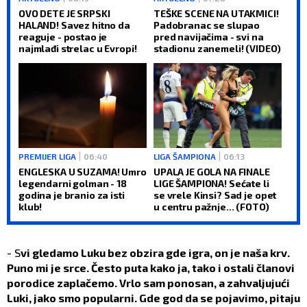
OVO DETE JE SRPSKI
TEŠKE SCENE NA UTAKMICI!
HALAND! Savez hitno da
Padobranac se slupao
reaguje - postao je
pred navijačima - svi na
najmlađi strelac u Evropi!
stadionu zanemeli! (VIDEO)
PREMIJER LIGA
06:40
LIGA ŠAMPIONA
06:13
ENGLESKA U SUZAMA! Umro
UPALA JE GOLA NA FINALE
legendarni golman - 18
LIGE ŠAMPIONA! Sećate li
godina je branio za isti
se vrele Kinsi? Sad je opet
klub!
u centru pažnje... (FOTO)
- S
vi gledamo Luku bez obzira gde igra, on je naša krv.
Puno mi je srce. Često puta kako ja, tako i ostali članovi
porodice zaplačemo. Vrlo sam ponosan, a zahvaljujući
Luki, jako smo popularni. Gde god da se pojavimo, pitaju