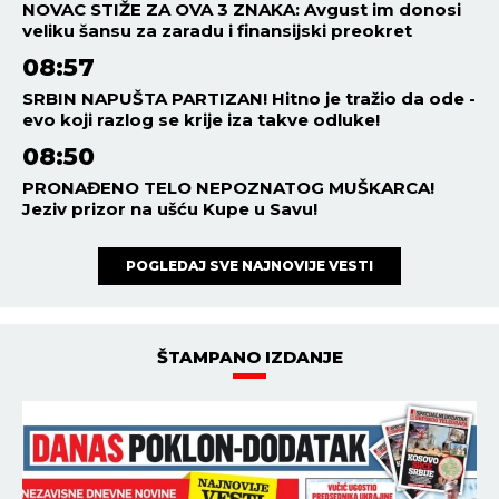
NOVAC STIŽE ZA OVA 3 ZNAKA: Avgust im donosi
veliku šansu za zaradu i finansijski preokret
08:57
SRBIN NAPUŠTA PARTIZAN! Hitno je tražio da ode -
evo koji razlog se krije iza takve odluke!
08:50
PRONAĐENO TELO NEPOZNATOG MUŠKARCA!
Jeziv prizor na ušću Kupe u Savu!
POGLEDAJ SVE NAJNOVIJE VESTI
ŠTAMPANO IZDANJE