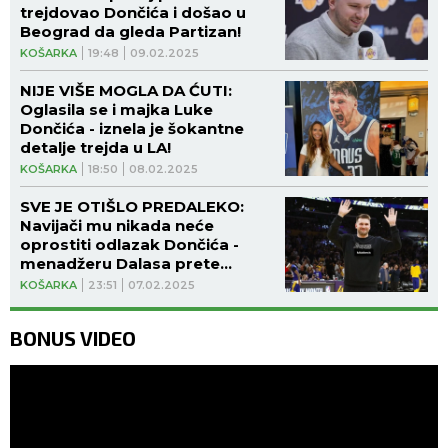
trejdovao Dončića i došao u
Beograd da gleda Partizan!
KOŠARKA
19:48
09.02.2025
NIJE VIŠE MOGLA DA ĆUTI:
Oglasila se i majka Luke
Dončića - iznela je šokantne
detalje trejda u LA!
KOŠARKA
18:50
08.02.2025
SVE JE OTIŠLO PREDALEKO:
Navijači mu nikada neće
oprostiti odlazak Dončića -
menadžeru Dalasa prete
smrću! (VIDEO)
KOŠARKA
23:51
07.02.2025
BONUS VIDEO