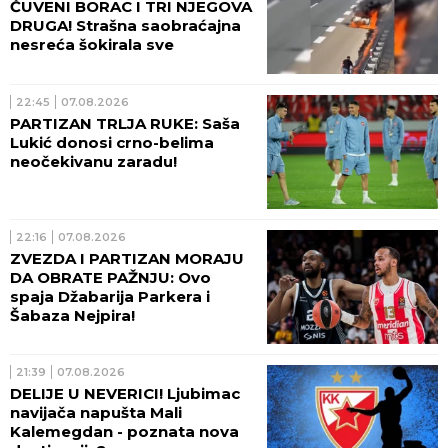
ČUVENI BORAC I TRI NJEGOVA
DRUGA! Strašna saobraćajna
nesreća šokirala sve
22:45
07.08.2026
PARTIZAN TRLJA RUKE: Saša
Lukić donosi crno-belima
neočekivanu zaradu!
22:16
07.08.2026
ZVEZDA I PARTIZAN MORAJU
DA OBRATE PAŽNJU: Ovo
spaja Džabarija Parkera i
Šabaza Nejpira!
21:39
07.08.2026
DELIJE U NEVERICI! Ljubimac
navijača napušta Mali
Kalemegdan - poznata nova