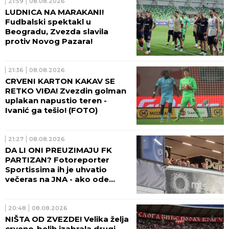
21:59
08.08.2026
LUDNICA NA MARAKANI!
Fudbalski spektakl u
Beogradu, Zvezda slavila
protiv Novog Pazara!
21:36
08.08.2026
CRVENI KARTON KAKAV SE
RETKO VIĐA! Zvezdin golman
uplakan napustio teren -
Ivanić ga tešio! (FOTO)
21:27
08.08.2026
DA LI ONI PREUZIMAJU FK
PARTIZAN? Fotoreporter
Sportissima ih je uhvatio
večeras na JNA - ako ode
sadašnja uprava crno-belih,
sprema se velika promena!
(FOTO)
20:48
08.08.2026
NIŠTA OD ZVEZDE! Velika želja
crveno-belih izabrala drugi