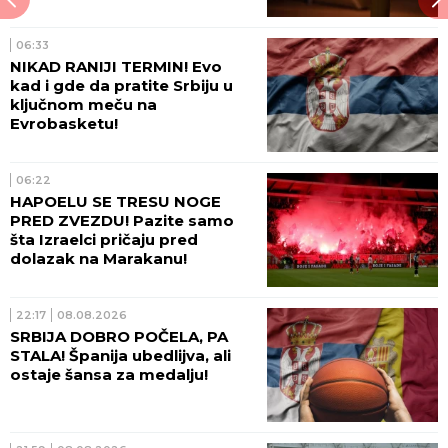
06:33
NIKAD RANIJI TERMIN! Evo
kad i gde da pratite Srbiju u
ključnom meču na
Evrobasketu!
06:22
HAPOELU SE TRESU NOGE
PRED ZVEZDU! Pazite samo
šta Izraelci pričaju pred
dolazak na Marakanu!
22:17
08.08.2026
SRBIJA DOBRO POČELA, PA
STALA! Španija ubedlijva, ali
ostaje šansa za medalju!