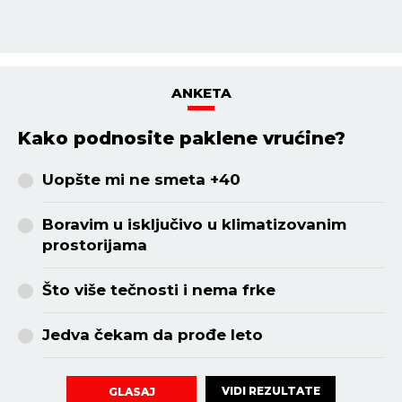
ANKETA
Kako podnosite paklene vrućine?
Uopšte mi ne smeta +40
Boravim u isključivo u klimatizovanim
prostorijama
Što više tečnosti i nema frke
Jedva čekam da prođe leto
VIDI REZULTATE
GLASAJ