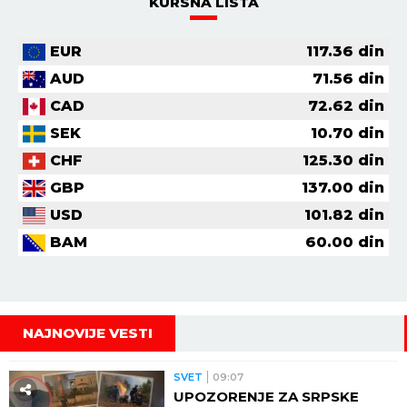
KURSNA LISTA
EUR
117.36
din
AUD
71.56
din
CAD
72.62
din
SEK
10.70
din
CHF
125.30
din
GBP
137.00
din
USD
101.82
din
BAM
60.00
din
NAJNOVIJE VESTI
SVET
09:07
UPOZORENJE ZA SRPSKE