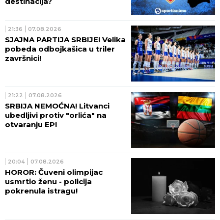
destinacija?
21:36
07.08.2026
SJAJNA PARTIJA SRBIJE! Velika
pobeda odbojkašica u triler
završnici!
21:22
07.08.2026
SRBIJA NEMOĆNA! Litvanci
ubedljivi protiv "orlića" na
otvaranju EP!
20:04
07.08.2026
HOROR: Čuveni olimpijac
usmrtio ženu - policija
pokrenula istragu!