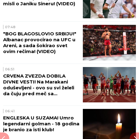
misli o Janiku Sineru! (VIDEO)
07:48
"BOG BLAGOSLOVIO SRBIJU!"
Albanac provocirao na UFC u
Areni, a sada šokirao svet
ovim rečima! (VIDEO)
06:51
CRVENA ZVEZDA DOBILA
DIVNE VESTI! Na Marakani
oduševljeni - ovo su svi želeli
da čuju pred meč sa
Hapoelom!
06:41
ENGLESKA U SUZAMA! Umro
legendarni golman - 18 godina
je branio za isti klub!