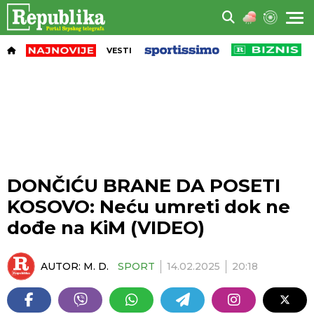
VESTI
DONČIĆU BRANE DA POSETI
KOSOVO: Neću umreti dok ne
dođe na KiM (VIDEO)
AUTOR:
M. D.
SPORT
14.02.2025
20:18