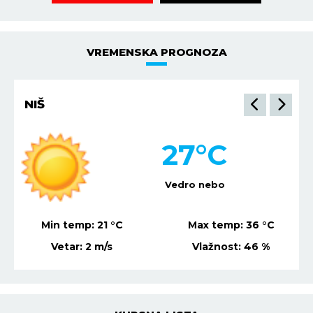
VREMENSKA PROGNOZA
NIŠ
27
°C
Vedro nebo
Min temp:
21
°C
Max temp:
36
°C
Vetar:
2
m/s
Vlažnost:
46
%