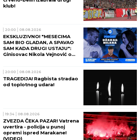
klub!
20:00
08.08.2026
EKSKLUZIVNO! "MESECIMA
SAM BIO GLADAN, A SPAVAO
SAM KADA DRUGI USTAJU":
Ginisovac Nikola Vejnović o
ceni ekstrema (VIDEO)
20:00
08.08.2026
TRAGEDIJA! Ragbista stradao
od toplotnog udara!
19:34
08.08.2026
ZVEZDA ČEKA PAZAR! Vatrena
uvertira - policija u punoj
opremi ispred Marakane!
(VIDEO)