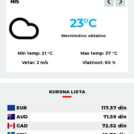
NIŠ
23
°C
Mestimično oblačno
Min temp:
21
°C
Max temp:
37
°C
Vetar:
2
m/s
Vlažnost:
60
%
KURSNA LISTA
EUR
117.37
din
AUD
71.59
din
CAD
72.52
din