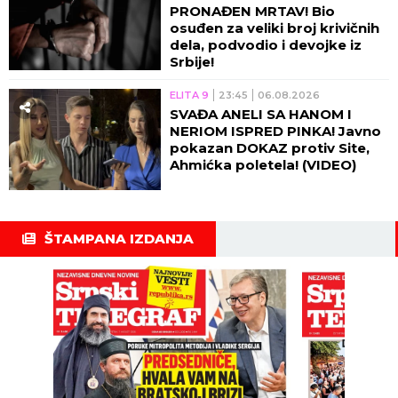
PRONAĐEN MRTAV! Bio
osuđen za veliki broj krivičnih
dela, podvodio i devojke iz
Srbije!
ELITA 9
23:45
06.08.2026
SVAĐA ANELI SA HANOM I
NERIOM ISPRED PINKA! Javno
pokazan DOKAZ protiv Site,
Ahmićka poletela! (VIDEO)
ŠTAMPANA IZDANJA