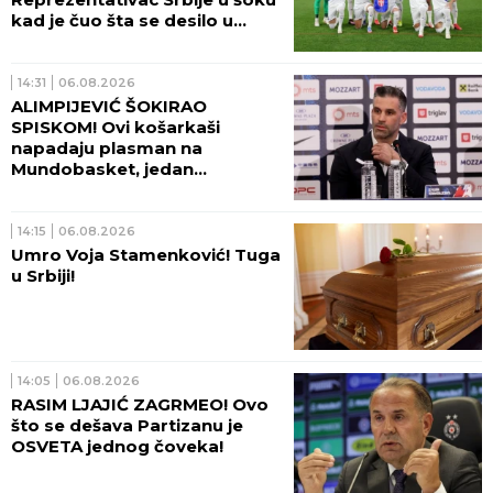
kad je čuo šta se desilo u
Beogradu!
14:31
06.08.2026
ALIMPIJEVIĆ ŠOKIRAO
SPISKOM! Ovi košarkaši
napadaju plasman na
Mundobasket, jedan
OGROMAN IZOSTANAK!
14:15
06.08.2026
Umro Voja Stamenković! Tuga
u Srbiji!
14:05
06.08.2026
RASIM LJAJIĆ ZAGRMEO! Ovo
što se dešava Partizanu je
OSVETA jednog čoveka!