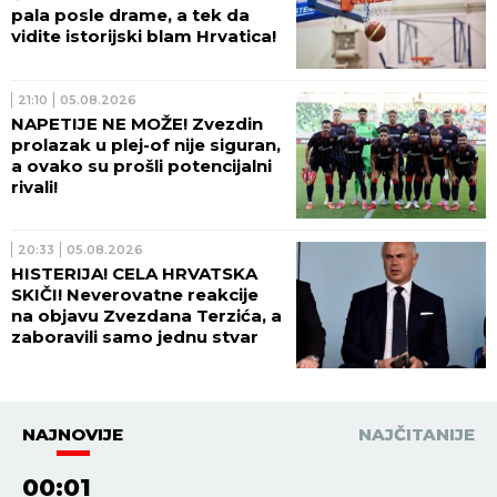
pala posle drame, a tek da
vidite istorijski blam Hrvatica!
21:10
05.08.2026
NAPETIJE NE MOŽE! Zvezdin
prolazak u plej-of nije siguran,
a ovako su prošli potencijalni
rivali!
20:33
05.08.2026
HISTERIJA! CELA HRVATSKA
SKIČI! Neverovatne reakcije
na objavu Zvezdana Terzića, a
zaboravili samo jednu stvar
NAJNOVIJE
NAJČITANIJE
00:01