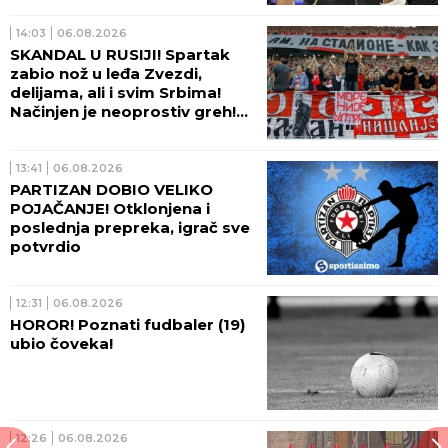
14:03
06.08.2026
SKANDAL U RUSIJI! Spartak
zabio nož u leđa Zvezdi,
delijama, ali i svim Srbima!
Načinjen je neoprostiv greh!
(FOTO)
13:41
06.08.2026
PARTIZAN DOBIO VELIKO
POJAČANJE! Otklonjena i
poslednja prepreka, igrač sve
potvrdio
12:31
06.08.2026
HOROR! Poznati fudbaler (19)
ubio čoveka!
12:26
06.08.2026