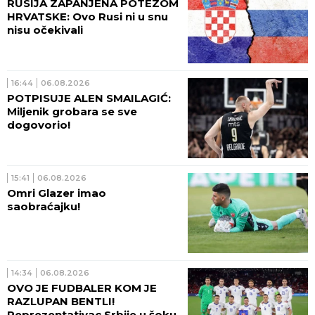
RUSIJA ZAPANJENA POTEZOM
HRVATSKE: Ovo Rusi ni u snu
nisu očekivali
16:44
06.08.2026
POTPISUJE ALEN SMAILAGIĆ:
Miljenik grobara se sve
dogovorio!
15:41
06.08.2026
Omri Glazer imao
saobraćajku!
14:34
06.08.2026
OVO JE FUDBALER KOM JE
RAZLUPAN BENTLI!
Reprezentativac Srbije u šoku