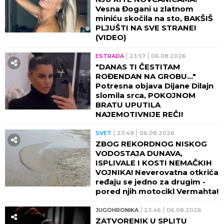
Vesna Đogani u zlatnom
miniću skočila na sto, BAKŠIŠ
PLJUŠTI NA SVE STRANE!
(VIDEO)
ESTRADA
23:57
06.08.2026
"DANAS TI ČESTITAM
ROĐENDAN NA GROBU..."
Potresna objava Dijane Dilajn
slomila srca, POKOJNOM
BRATU UPUTILA
NAJEMOTIVNIJE REČI!
SVET
23:49
06.08.2026
ZBOG REKORDNOG NISKOG
VODOSTAJA DUNAVA,
ISPLIVALE I KOSTI NEMAČKIH
VOJNIKA! Neverovatna otkrića
ređaju se jedno za drugim -
pored njih motocikl Vermahta!
JUGOHRONIKA
23:46
06.08.2026
ZATVORENIK U SPLITU