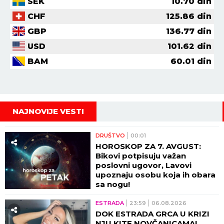
SEK
10.70
din
CHF
125.86
din
GBP
136.77
din
USD
101.62
din
BAM
60.01
din
NAJNOVIJE VESTI
DRUŠTVO
00:01
HOROSKOP ZA 7. AVGUST:
Bikovi potpisuju važan
poslovni ugovor, Lavovi
upoznaju osobu koja ih obara
sa nogu!
ESTRADA
23:59
06.08.2026
DOK ESTRADA GRCA U KRIZI
NJU KITE NOVČANICAMA!