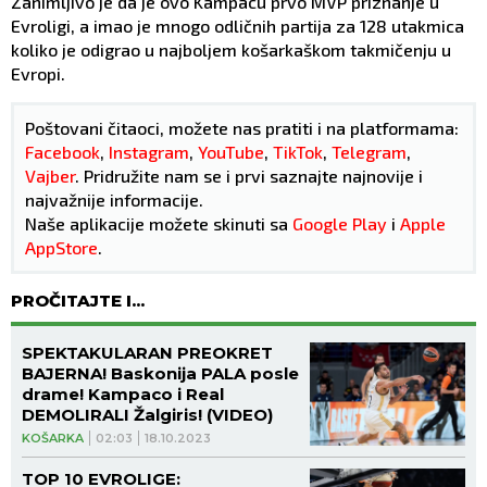
Zanimljivo je da je ovo Kampacu prvo MVP priznanje u
Evroligi, a imao je mnogo odličnih partija za 128 utakmica
koliko je odigrao u najboljem košarkaškom takmičenju u
Evropi.
Poštovani čitaoci, možete nas pratiti i na platformama:
Facebook
,
Instagram
,
YouTube
,
TikTok
,
Telegram
,
Vajber
. Pridružite nam se i prvi saznajte najnovije i
najvažnije informacije.
Naše aplikacije možete skinuti sa
Google Play
i
Apple
AppStore
.
PROČITAJTE I...
SPEKTAKULARAN PREOKRET
BAJERNA! Baskonija PALA posle
drame! Kampaco i Real
DEMOLIRALI Žalgiris! (VIDEO)
KOŠARKA
02:03
18.10.2023
TOP 10 EVROLIGE: