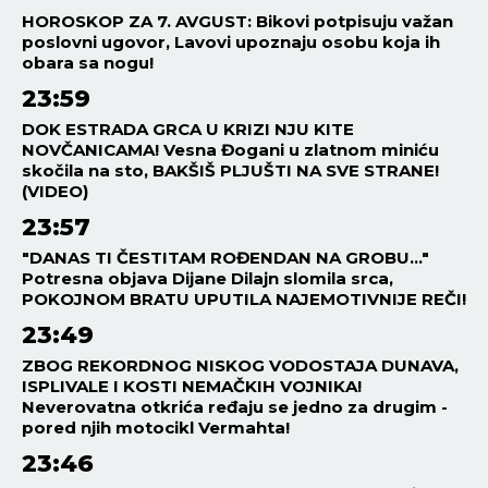
HOROSKOP ZA 7. AVGUST: Bikovi potpisuju važan
poslovni ugovor, Lavovi upoznaju osobu koja ih
obara sa nogu!
23:59
DOK ESTRADA GRCA U KRIZI NJU KITE
NOVČANICAMA! Vesna Đogani u zlatnom miniću
skočila na sto, BAKŠIŠ PLJUŠTI NA SVE STRANE!
(VIDEO)
23:57
"DANAS TI ČESTITAM ROĐENDAN NA GROBU..."
Potresna objava Dijane Dilajn slomila srca,
POKOJNOM BRATU UPUTILA NAJEMOTIVNIJE REČI!
23:49
ZBOG REKORDNOG NISKOG VODOSTAJA DUNAVA,
ISPLIVALE I KOSTI NEMAČKIH VOJNIKA!
Neverovatna otkrića ređaju se jedno za drugim -
pored njih motocikl Vermahta!
23:46