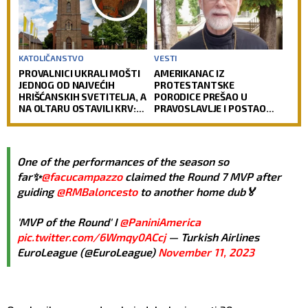
KATOLIČANSTVO
VESTI
PROVALNICI UKRALI MOŠTI
AMERIKANAC IZ
JEDNOG OD NAJVEĆIH
PROTESTANTSKE
HRIŠĆANSKIH SVETITELJA, A
PORODICE PREŠAO U
NA OLTARU OSTAVILI KRV:
PRAVOSLAVLJE I POSTAO
Vernici u šoku, policija
SVEŠTENIK: Jedan od
traga za počiniocima
najuglednijih teologa
današnjice govori o svom
putu preobraćenja
One of the performances of the season so
far✨
@facucampazzo
claimed the Round 7 MVP after
guiding
@RMBaloncesto
to another home dub🏅
'MVP of the Round' I
@PaniniAmerica
pic.twitter.com/6Wmqy0ACcj
— Turkish Airlines
EuroLeague (@EuroLeague)
November 11, 2023