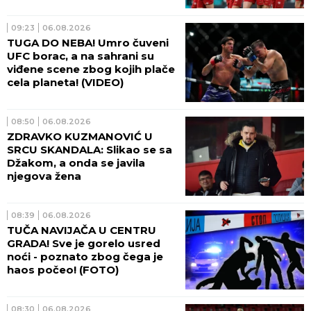
09:23
06.08.2026
TUGA DO NEBA! Umro čuveni
UFC borac, a na sahrani su
viđene scene zbog kojih plače
cela planeta! (VIDEO)
08:50
06.08.2026
ZDRAVKO KUZMANOVIĆ U
SRCU SKANDALA: Slikao se sa
Džakom, a onda se javila
njegova žena
08:39
06.08.2026
TUČA NAVIJAČA U CENTRU
GRADA! Sve je gorelo usred
noći - poznato zbog čega je
haos počeo! (FOTO)
08:30
06.08.2026