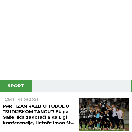
SPORT
23:08
06.08.2026
PARTIZAN RAZBIO TOBOL U
"SUDIJSKOM TANGU"! Ekipa
Saše Ilića zakoračila ka Ligi
konferencije, Hetafe imao šta
da vidi!