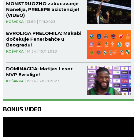
MONSTRUOZNO zakucavanje
Nanelija, PRELEPE asistencije!
(VIDEO)
KOŠARKA
13:50
11.11.2023
EVROLIGA PRELOMILA: Makabi
dočekuje Fenerbahče u
Beogradu!
KOŠARKA
14:34
10.11.2023
DOMINACIJA: Matijas Lesor
MVP Evrolige!
KOŠARKA
15:26
28.10.2023
BONUS VIDEO