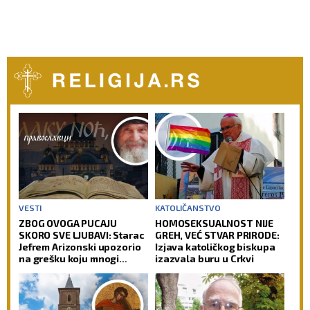
VESTI
KATOLIČANSTVO
ZBOG OVOGA PUCAJU
HOMOSEKSUALNOST NIJE
SKORO SVE LJUBAVI: Starac
GREH, VEĆ STVAR PRIRODE:
Jefrem Arizonski upozorio
Izjava katoličkog biskupa
na grešku koju mnogi
izazvala buru u Crkvi
prave