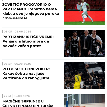
JOVETIĆ PROGOVORIO O
PARTIZANU! Trenutno nema
klub, a ovo je njegova poruka
crno-belima!
08:05
06.08.2026
PARTIZANU ISTIČE VREME:
Penjaroja hitno mora da
povuče važan potez
06:57
06.08.2026
POTPISUJE LONI VOKER:
Kakav šok za navijače
Partizana od ranog jutra
22:51
05.08.2026
MAGIČNE SRPKINJE U
ČETVRTFINALU EP! Turska