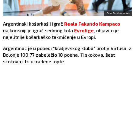
Foto: Euroleague.net
Argentinski košarkaš i igrač
Reala
Fakundo Kampaco
najkorisniji je igrač sedmog kola
Evrolige
, objavilo je
najelitnije košarkaško takmičenje u Evropi.
Argentinac je u pobedi "kraljevskog kluba" protiv Virtusa iz
Bolonje 100:77 zabeležio 18 poena, 11 skokova, šest
skokova i tri ukradene lopte.