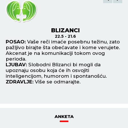
BLIZANCI
22.5 - 21.6
na
POSAO:
Vaše reči imaće posebnu težinu, zato
P
pažljivo birajte šta obećavate i kome verujete.
no
Akcenat je na komunikaciji tokom ovog
po
perioda.
L
 u
LJUBAV:
Slobodni Blizanci bi mogli da
pr
upoznaju osobu koja će ih osvojiti
po
inteligencijom, humorom i spontanošću.
ot
ZDRAVLJE:
Više se odmarajte.
Z
ANKETA