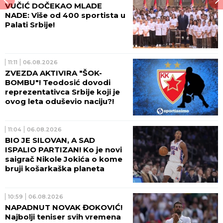
VUČIĆ DOČEKAO MLADE
NADE: Više od 400 sportista u
Palati Srbije!
11:11
06.08.2026
ZVEZDA AKTIVIRA "ŠOK-
BOMBU"! Teodosić dovodi
reprezentativca Srbije koji je
ovog leta oduševio naciju?!
11:04
06.08.2026
BIO JE SILOVAN, A SAD
ISPALIO PARTIZAN! Ko je novi
saigrač Nikole Jokića o kome
bruji košarkaška planeta
10:59
06.08.2026
NAPADNUT NOVAK ĐOKOVIĆ!
Najbolji teniser svih vremena