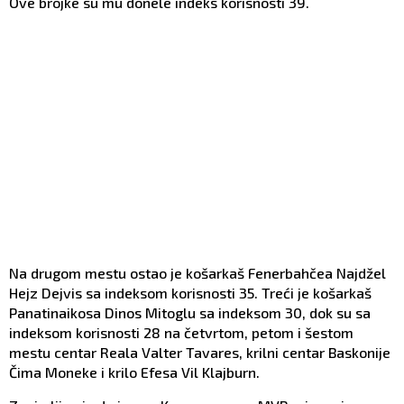
Ove brojke su mu donele indeks korisnosti 39.
Na drugom mestu ostao je košarkaš Fenerbahčea Najdžel
Hejz Dejvis sa indeksom korisnosti 35. Treći je košarkaš
Panatinaikosa Dinos Mitoglu sa indeksom 30, dok su sa
indeksom korisnosti 28 na četvrtom, petom i šestom
mestu centar Reala Valter Tavares, krilni centar Baskonije
Čima Moneke i krilo Efesa Vil Klajburn.