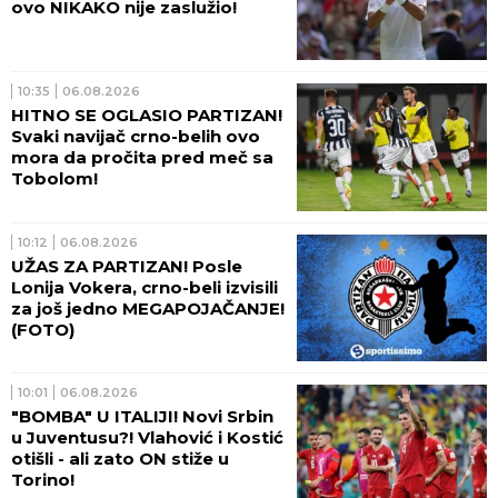
ovo NIKAKO nije zaslužio!
10:35
06.08.2026
HITNO SE OGLASIO PARTIZAN!
Svaki navijač crno-belih ovo
mora da pročita pred meč sa
Tobolom!
10:12
06.08.2026
UŽAS ZA PARTIZAN! Posle
Lonija Vokera, crno-beli izvisili
za još jedno MEGAPOJAČANJE!
(FOTO)
10:01
06.08.2026
"BOMBA" U ITALIJI! Novi Srbin
u Juventusu?! Vlahović i Kostić
otišli - ali zato ON stiže u
Torino!