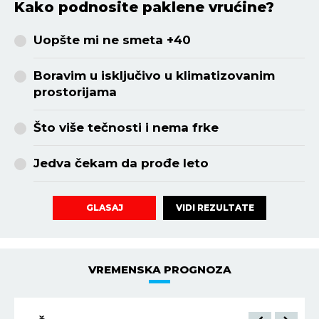
Kako podnosite paklene vrućine?
Uopšte mi ne smeta +40
Boravim u isključivo u klimatizovanim
prostorijama
Što više tečnosti i nema frke
Jedva čekam da prođe leto
VIDI REZULTATE
GLASAJ
VREMENSKA PROGNOZA