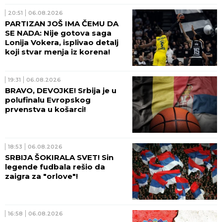
20:51
06.08.2026
PARTIZAN JOŠ IMA ČEMU DA
SE NADA: Nije gotova saga
Lonija Vokera, isplivao detalj
koji stvar menja iz korena!
19:31
06.08.2026
BRAVO, DEVOJKE! Srbija je u
polufinalu Evropskog
prvenstva u košarci!
18:53
06.08.2026
SRBIJA ŠOKIRALA SVET! Sin
legende fudbala rešio da
zaigra za "orlove"!
16:58
06.08.2026