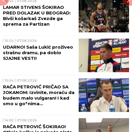
15:44
07.08.2026
LAMAR STIVENS ŠOKIRAO
PRED DOLAZAK U BEOGRAD:
Bivši košarkaš Zvezde ga
sprema za Partizan
15:20
07.08.2026
UDARNO! Saša Lukić proživeo
strašnu dramu, pa dobio
SJAJNE VESTI!
15:04
07.08.2026
RAĆA PETROVIĆ PRIČAO SA
JOKANOM: Izvinite, moraću da
budem malo vulgaran! I kad
smo u go*nima...
14:50
07.08.2026
RAĆA PETROVIĆ ŠOKIRAO!