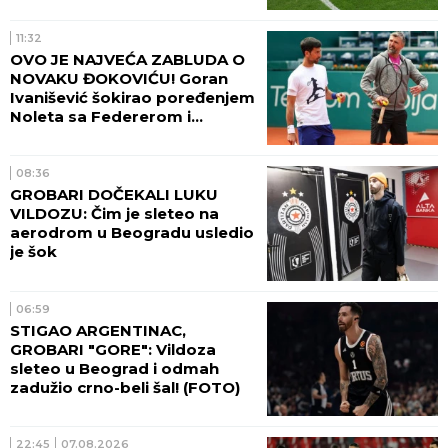
11:32
OVO JE NAJVEĆA ZABLUDA O
NOVAKU ĐOKOVIĆU! Goran
Ivanišević šokirao poređenjem
Noleta sa Federerom i
Nadalom
08:36
GROBARI DOČEKALI LUKU
VILDOZU: Čim je sleteo na
aerodrom u Beogradu usledio
je šok
06:59
STIGAO ARGENTINAC,
GROBARI "GORE": Vildoza
sleteo u Beograd i odmah
zadužio crno-beli šal! (FOTO)
22:45
07.08.2026