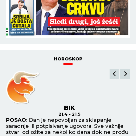
HOROSKOP
BIK
21.4 - 21.5
POSAO:
Dan je nepovoljan za sklapanje
P
saradnje ili potpisivanje ugovora. Sve važnije
ob
stvari odložite za nekoliko dana dok ne prođu
pr