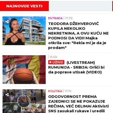
NAJNOVIJE VESTI
ESTRADA
17:30
TEODORA DŽEHVEROVIĆ
KUPILA NEKOLIKO
NEKRETNINA, A OVU KUĆU NE
PODNOSI DA VIDI! Majka
otkrila sve: "Rekla mi je da je
prodam"
15:59
(LIVESTREAM)
UŽIVO
RUMUNIJA - SRBIJA: Orlići bi
da poprave utisak (VIDEO)
POLITIKA
17:10
ODGOVORNOST PREMA
ZAJEDNICI SE NE POKAZUJE
REČIMA, VEĆ DELIMA! Aktivisti
SNS zasukali rukave i uredili