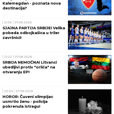
Kalemegdan - poznata nova
destinacija?
21:36
07.08.2026
SJAJNA PARTIJA SRBIJE! Velika
pobeda odbojkašica u triler
završnici!
21:22
07.08.2026
SRBIJA NEMOĆNA! Litvanci
ubedljivi protiv "orlića" na
otvaranju EP!
20:04
07.08.2026
HOROR: Čuveni olimpijac
usmrtio ženu - policija
pokrenula istragu!