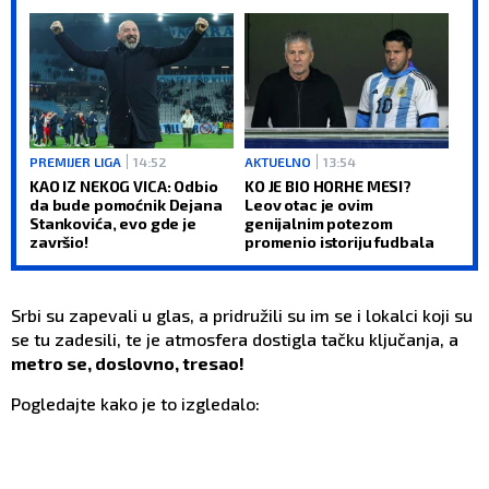
PREMIJER LIGA
14:52
AKTUELNO
13:54
KAO IZ NEKOG VICA: Odbio
KO JE BIO HORHE MESI?
da bude pomoćnik Dejana
Leov otac je ovim
Stankovića, evo gde je
genijalnim potezom
završio!
promenio istoriju fudbala
Srbi su zapevali u glas, a pridružili su im se i lokalci koji su
se tu zadesili, te je atmosfera dostigla tačku ključanja, a
metro se, doslovno, tresao!
Pogledajte kako je to izgledalo: