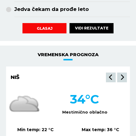
Jedva čekam da prođe leto
VIDI REZULTATE
GLASAJ
VREMENSKA PROGNOZA
NIŠ
34
°C
Mestimično oblačno
Min temp:
22
°C
Max temp:
36
°C