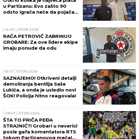
Otkrio kolika je najveća plata
u Partizanu: Evo zašto 90
odsto igrača neće da pojača
crno-bele! (VIDEO)
14:45
07.08.2026
RAĆA PETROVIĆ ZABRINUO
GROBARE: Za ove lidere ekipe
imaju ponude da odu
10:31
07.08.2026
SAZNAJEMO! Otkriveni detalji
demoliranja bentlija Saše
Lukića, a onda je usledio novi
ŠOK! Policija hitno reagovala!
09:57
07.08.2026
ŠTA TO PRIČA PEĐA
STRAJNIĆ?! Grobari u neverici
posle gafa komentatora RTS
tokom Partizanovog meča!