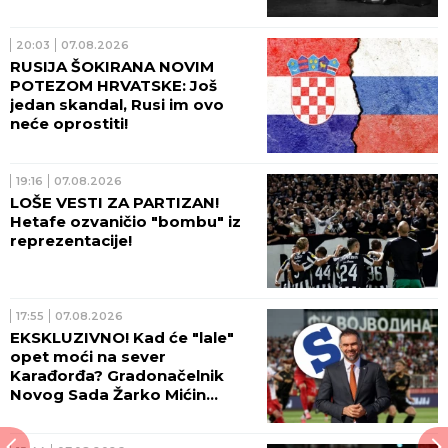
20:03
07.08.2026
RUSIJA ŠOKIRANA NOVIM
POTEZOM HRVATSKE: Još
jedan skandal, Rusi im ovo
neće oprostiti!
19:16
07.08.2026
LOŠE VESTI ZA PARTIZAN!
Hetafe ozvaničio "bombu" iz
reprezentacije!
17:55
07.08.2026
EKSKLUZIVNO! Kad će "lale"
opet moći na sever
Karađorđa? Gradonačelnik
Novog Sada Žarko Mićin
progovorio za Sportissimo!