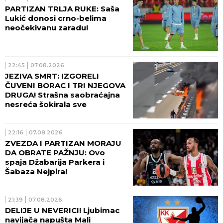
PARTIZAN TRLJA RUKE: Saša
Lukić donosi crno-belima
neočekivanu zaradu!
22:45
07.08.2026
JEZIVA SMRT: IZGORELI
ČUVENI BORAC I TRI NJEGOVA
DRUGA! Strašna saobraćajna
nesreća šokirala sve
22:16
07.08.2026
ZVEZDA I PARTIZAN MORAJU
DA OBRATE PAŽNJU: Ovo
spaja Džabarija Parkera i
Šabaza Nejpira!
21:39
07.08.2026
DELIJE U NEVERICI! Ljubimac
navijača napušta Mali