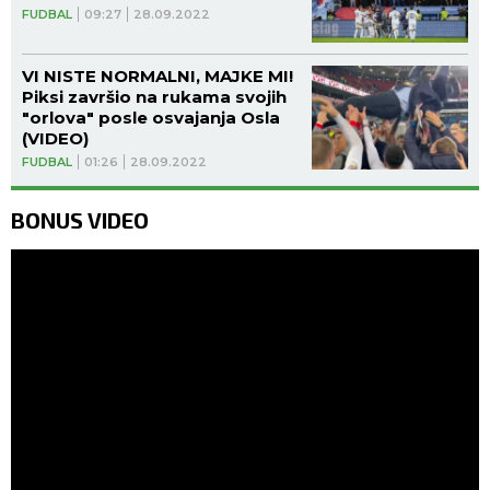
FUDBAL
09:27
28.09.2022
VI NISTE NORMALNI, MAJKE MI!
Piksi završio na rukama svojih
"orlova" posle osvajanja Osla
(VIDEO)
FUDBAL
01:26
28.09.2022
BONUS VIDEO