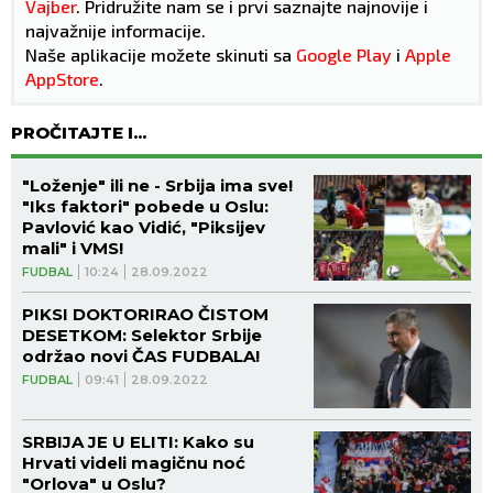
Vajber
. Pridružite nam se i prvi saznajte najnovije i
najvažnije informacije.
Naše aplikacije možete skinuti sa
Google Play
i
Apple
AppStore
.
PROČITAJTE I...
"Loženje" ili ne - Srbija ima sve!
"Iks faktori" pobede u Oslu:
Pavlović kao Vidić, "Piksijev
mali" i VMS!
FUDBAL
10:24
28.09.2022
PIKSI DOKTORIRAO ČISTOM
DESETKOM: Selektor Srbije
održao novi ČAS FUDBALA!
FUDBAL
09:41
28.09.2022
SRBIJA JE U ELITI: Kako su
Hrvati videli magičnu noć
"Orlova" u Oslu?