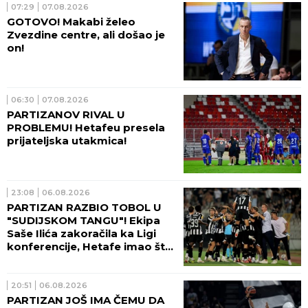
07:29
07.08.2026
GOTOVO! Makabi želeo
Zvezdine centre, ali došao je
on!
06:30
07.08.2026
PARTIZANOV RIVAL U
PROBLEMU! Hetafeu presela
prijateljska utakmica!
23:08
06.08.2026
PARTIZAN RAZBIO TOBOL U
"SUDIJSKOM TANGU"! Ekipa
Saše Ilića zakoračila ka Ligi
konferencije, Hetafe imao šta
da vidi!
20:51
06.08.2026
PARTIZAN JOŠ IMA ČEMU DA