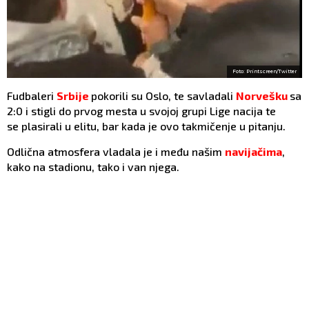
Foto: Printscreen/Twitter
Fudbaleri
Srbije
pokorili su Oslo, te savladali
Norvešku
sa
2:0 i stigli do prvog mesta u svojoj grupi Lige nacija te
se plasirali u elitu, bar kada je ovo takmičenje u pitanju.
Odlična atmosfera vladala je i među našim
navijačima
,
kako na stadionu, tako i van njega.