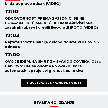
bi da poprave utisak (VIDEO)
17:10
ODGOVORNOST PREMA ZAJEDNICI SE NE
POKAZUJE REČIMA, VEĆ DELIMA! Aktivisti SNS
zasukali rukave i uredili Beograd! (FOTO, VIDEO)
17:02
Najteže životne lekcije obično dolaze kroz ovih 5
odnosa
17:00
OVO JE IDEALNA SMRT ZA SVAKOG ČOVEKA: Otac
Danil tvrdi da se onome ko ovako umre
automatski spiraju svi grehovi, osim dva
POGLEDAJ SVE NAJNOVIJE VESTI
ŠTAMPANO IZDANJE