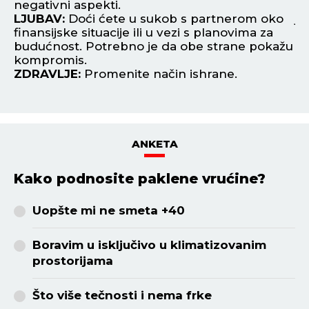
n
negativni aspekti.
L
LJUBAV:
Doći ćete u sukob s partnerom oko
je
u
finansijske situacije ili u vezi s planovima za
ot
budućnost. Potrebno je da obe strane pokažu
Z
kompromis.
ZDRAVLJE:
Promenite način ishrane.
ANKETA
Kako podnosite paklene vrućine?
Uopšte mi ne smeta +40
Boravim u isključivo u klimatizovanim
prostorijama
Što više tečnosti i nema frke