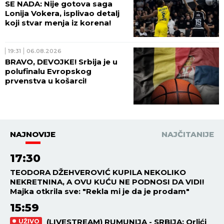
SE NADA: Nije gotova saga
Lonija Vokera, isplivao detalj
koji stvar menja iz korena!
19:31
06.08.2026
BRAVO, DEVOJKE! Srbija je u
polufinalu Evropskog
prvenstva u košarci!
NAJNOVIJE
NAJČITANIJE
17:30
TEODORA DŽEHVEROVIĆ KUPILA NEKOLIKO
NEKRETNINA, A OVU KUĆU NE PODNOSI DA VIDI!
Majka otkrila sve: "Rekla mi je da je prodam"
15:59
(LIVESTREAM) RUMUNIJA - SRBIJA: Orlići
UŽIVO