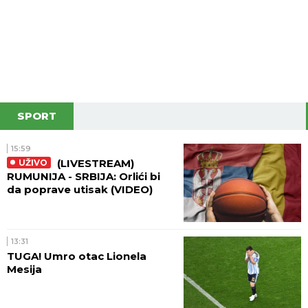
SPORT
15:59
(LIVESTREAM)
UŽIVO
RUMUNIJA - SRBIJA: Orlići bi
da poprave utisak (VIDEO)
13:31
TUGA! Umro otac Lionela
Mesija