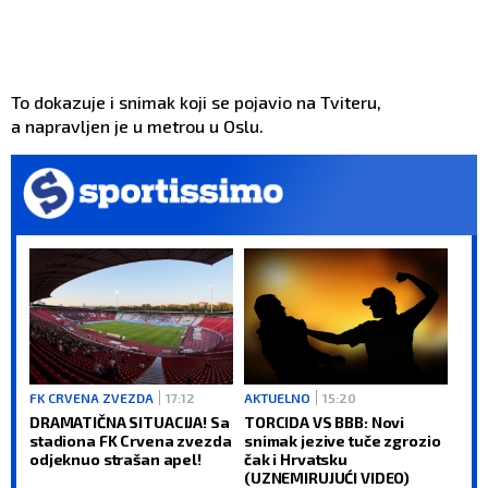
To dokazuje i snimak koji se pojavio na Tviteru,
a napravljen je u metrou u Oslu.
FK CRVENA ZVEZDA
17:12
AKTUELNO
15:20
DRAMATIČNA SITUACIJA! Sa
TORCIDA VS BBB: Novi
stadiona FK Crvena zvezda
snimak jezive tuče zgrozio
odjeknuo strašan apel!
čak i Hrvatsku
(UZNEMIRUJUĆI VIDEO)