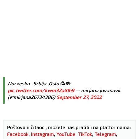
Norveska -Srbija ,Oslo 🥳🍻
pic.twitter.com/kwm32aXIh9
— mirjana jovanovic
(@mirjana26734386)
September 27, 2022
Poštovani čitaoci, možete nas pratiti i na platformama:
Facebook
,
Instagram
,
YouTube
,
TikTok
,
Telegram
,