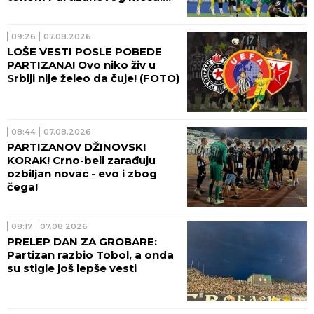
(VIDEO)
09:26
07.08.2026
LOŠE VESTI POSLE POBEDE
PARTIZANA! Ovo niko živ u
Srbiji nije želeo da čuje! (FOTO)
08:44
07.08.2026
PARTIZANOV DŽINOVSKI
KORAK! Crno-beli zarađuju
ozbiljan novac - evo i zbog
čega!
08:17
07.08.2026
PRELEP DAN ZA GROBARE:
Partizan razbio Tobol, a onda
su stigle još lepše vesti