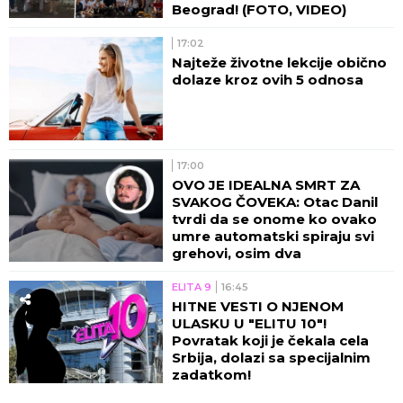
Beograd! (FOTO, VIDEO)
17:02
Najteže životne lekcije obično
dolaze kroz ovih 5 odnosa
17:00
OVO JE IDEALNA SMRT ZA
SVAKOG ČOVEKA: Otac Danil
tvrdi da se onome ko ovako
umre automatski spiraju svi
grehovi, osim dva
ELITA 9
16:45
HITNE VESTI O NJENOM
ULASKU U "ELITU 10"!
Povratak koji je čekala cela
Srbija, dolazi sa specijalnim
zadatkom!