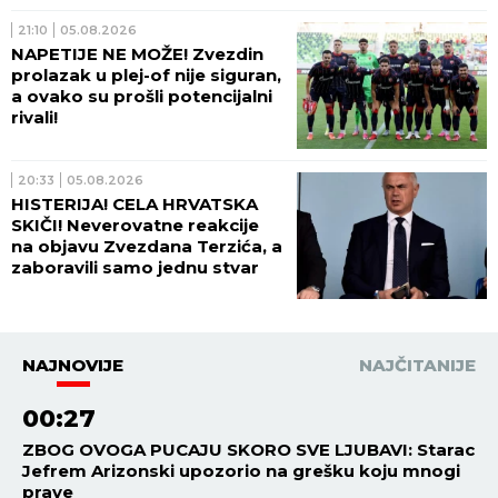
21:10
05.08.2026
NAPETIJE NE MOŽE! Zvezdin
prolazak u plej-of nije siguran,
a ovako su prošli potencijalni
rivali!
20:33
05.08.2026
HISTERIJA! CELA HRVATSKA
SKIČI! Neverovatne reakcije
na objavu Zvezdana Terzića, a
zaboravili samo jednu stvar
NAJNOVIJE
NAJČITANIJE
00:27
ZBOG OVOGA PUCAJU SKORO SVE LJUBAVI: Starac
Jefrem Arizonski upozorio na grešku koju mnogi
prave