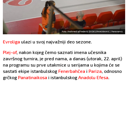
Foto: Profimedia/Frederic DIDES/PANORAMIC / Panoramic
Evroliga
ulazi u svoj najvažniji deo sezone.
Plej-of
, nakon kojeg čemo saznati imena učesnika
završnog turnira, je pred nama, a danas (utorak, 22. april)
na programu su prve utakmice u serijama u kojima će se
sastati ekipe istanbulskog
Fenerbahčea
i
Pariza
, odnosno
grčkog
Panatinaikosa
i istanbulskog
Anadolu Efesa
.