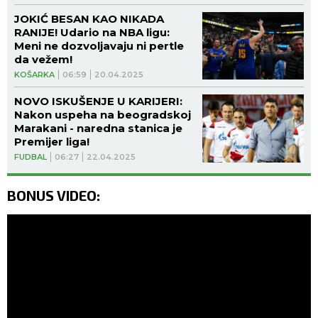
JOKIĆ BESAN KAO NIKADA
RANIJE! Udario na NBA ligu:
Meni ne dozvoljavaju ni pertle
da vežem!
KOŠARKA
06:59
20.04.2025
NOVO ISKUŠENJE U KARIJERI:
Nakon uspeha na beogradskoj
Marakani - naredna stanica je
Premijer liga!
FUDBAL
06:27
22.04.2025
BONUS VIDEO: