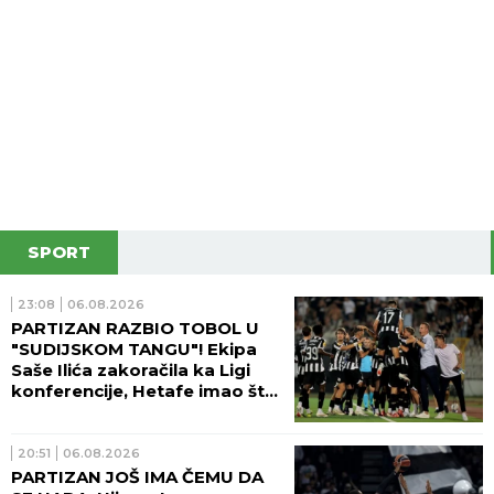
SPORT
23:08
06.08.2026
PARTIZAN RAZBIO TOBOL U
"SUDIJSKOM TANGU"! Ekipa
Saše Ilića zakoračila ka Ligi
konferencije, Hetafe imao šta
da vidi!
20:51
06.08.2026
PARTIZAN JOŠ IMA ČEMU DA