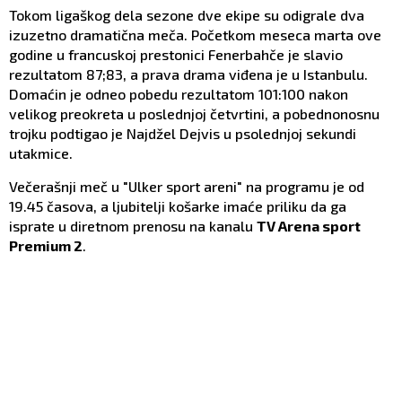
Tokom ligaškog dela sezone dve ekipe su odigrale dva
izuzetno dramatična meča. Početkom meseca marta ove
godine u francuskoj prestonici Fenerbahče je slavio
rezultatom 87;83, a prava drama viđena je u Istanbulu.
Domaćin je odneo pobedu rezultatom 101:100 nakon
velikog preokreta u poslednjoj četvrtini, a pobednonosnu
trojku podtigao je Najdžel Dejvis u psolednjoj sekundi
utakmice.
Večerašnji meč u "Ulker sport areni" na programu je od
19.45 časova, a ljubitelji košarke imaće priliku da ga
isprate u diretnom prenosu na kanalu
TV Arena sport
Premium 2
.