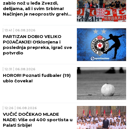
zabio nož u leđa Zvezdi,
delijama, ali i svim Srbima!
Načinjen je neoprostiv greh!
(FOTO)
13:41
06.08.2026
PARTIZAN DOBIO VELIKO
POJAČANJE! Otklonjena i
poslednja prepreka, igrač sve
potvrdio
12:31
06.08.2026
HOROR! Poznati fudbaler (19)
ubio čoveka!
12:26
06.08.2026
VUČIĆ DOČEKAO MLADE
NADE: Više od 400 sportista u
Palati Srbije!