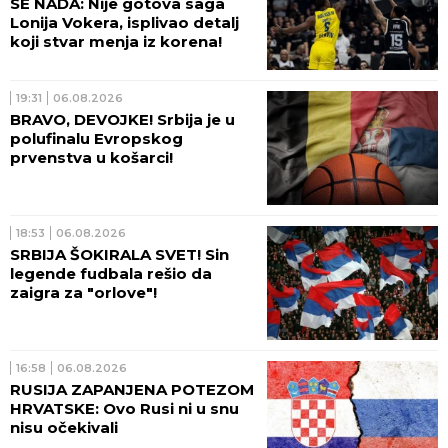
SE NADA: Nije gotova saga
Lonija Vokera, isplivao detalj
koji stvar menja iz korena!
19:31
06.08.2026
BRAVO, DEVOJKE! Srbija je u
polufinalu Evropskog
prvenstva u košarci!
18:53
06.08.2026
SRBIJA ŠOKIRALA SVET! Sin
legende fudbala rešio da
zaigra za "orlove"!
16:58
06.08.2026
RUSIJA ZAPANJENA POTEZOM
HRVATSKE: Ovo Rusi ni u snu
nisu očekivali