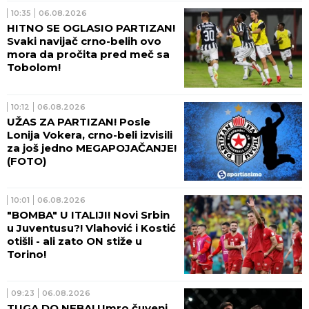
10:35
06.08.2026
HITNO SE OGLASIO PARTIZAN!
Svaki navijač crno-belih ovo
mora da pročita pred meč sa
Tobolom!
10:12
06.08.2026
UŽAS ZA PARTIZAN! Posle
Lonija Vokera, crno-beli izvisili
za još jedno MEGAPOJAČANJE!
(FOTO)
10:01
06.08.2026
"BOMBA" U ITALIJI! Novi Srbin
u Juventusu?! Vlahović i Kostić
otišli - ali zato ON stiže u
Torino!
09:23
06.08.2026
TUGA DO NEBA! Umro čuveni