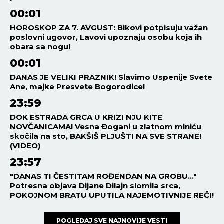
00:01
HOROSKOP ZA 7. AVGUST: Bikovi potpisuju važan
poslovni ugovor, Lavovi upoznaju osobu koja ih
obara sa nogu!
00:01
DANAS JE VELIKI PRAZNIK! Slavimo Uspenije Svete
Ane, majke Presvete Bogorodice!
23:59
DOK ESTRADA GRCA U KRIZI NJU KITE
NOVČANICAMA! Vesna Đogani u zlatnom miniću
skočila na sto, BAKŠIŠ PLJUŠTI NA SVE STRANE!
(VIDEO)
23:57
"DANAS TI ČESTITAM ROĐENDAN NA GROBU..."
Potresna objava Dijane Dilajn slomila srca,
POKOJNOM BRATU UPUTILA NAJEMOTIVNIJE REČI!
POGLEDAJ SVE NAJNOVIJE VESTI