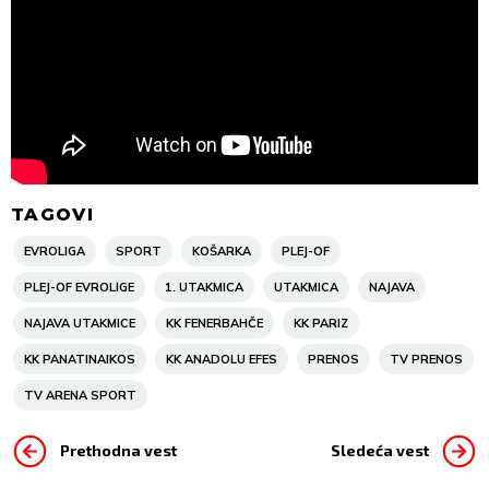
TAGOVI
EVROLIGA
SPORT
KOŠARKA
PLEJ-OF
PLEJ-OF EVROLIGE
1. UTAKMICA
UTAKMICA
NAJAVA
NAJAVA UTAKMICE
KK FENERBAHČE
KK PARIZ
KK PANATINAIKOS
KK ANADOLU EFES
PRENOS
TV PRENOS
TV ARENA SPORT
Prethodna vest
Sledeća vest