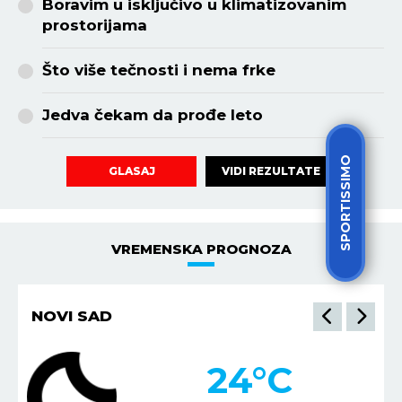
Boravim u isključivo u klimatizovanim
prostorijama
Što više tečnosti i nema frke
Jedva čekam da prođe leto
SPORTISSIMO
VIDI REZULTATE
GLASAJ
VREMENSKA PROGNOZA
NIŠ
22
°C