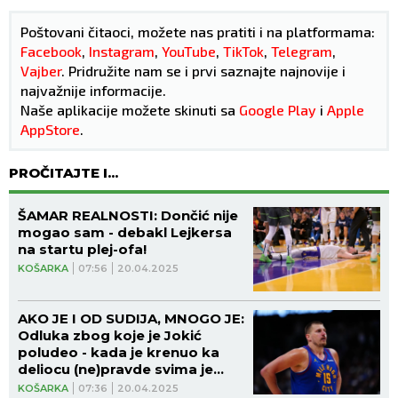
Poštovani čitaoci, možete nas pratiti i na platformama:
Facebook
,
Instagram
,
YouTube
,
TikTok
,
Telegram
,
Vajber
. Pridružite nam se i prvi saznajte najnovije i
najvažnije informacije.
Naše aplikacije možete skinuti sa
Google Play
i
Apple
AppStore
.
PROČITAJTE I...
ŠAMAR REALNOSTI: Dončić nije
mogao sam - debakl Lejkersa
na startu plej-ofa!
KOŠARKA
07:56
20.04.2025
AKO JE I OD SUDIJA, MNOGO JE:
Odluka zbog koje je Jokić
poludeo - kada je krenuo ka
deliocu (ne)pravde svima je
zastao dah! (VIDEO)
KOŠARKA
07:36
20.04.2025