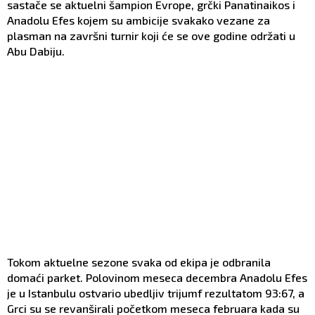
sastače se aktuelni šampion Evrope, grčki Panatinaikos i
Anadolu Efes kojem su ambicije svakako vezane za
plasman na završni turnir koji će se ove godine održati u
Abu Dabiju.
Tokom aktuelne sezone svaka od ekipa je odbranila
domaći parket. Polovinom meseca decembra Anadolu Efes
je u Istanbulu ostvario ubedljiv trijumf rezultatom 93:67, a
Grci su se revanširali početkom meseca februara kada su