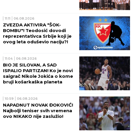
11:11
06.08.2026
ZVEZDA AKTIVIRA "ŠOK-
BOMBU"! Teodosić dovodi
reprezentativca Srbije koji je
ovog leta oduševio naciju?!
11:04
06.08.2026
BIO JE SILOVAN, A SAD
ISPALIO PARTIZAN! Ko je novi
saigrač Nikole Jokića o kome
bruji košarkaška planeta
10:59
06.08.2026
NAPADNUT NOVAK ĐOKOVIĆ!
Najbolji teniser svih vremena
ovo NIKAKO nije zaslužio!