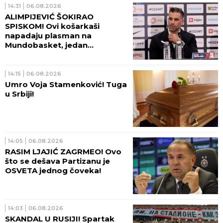
14:31
06.08.2026
ALIMPIJEVIĆ ŠOKIRAO
SPISKOM! Ovi košarkaši
napadaju plasman na
Mundobasket, jedan
OGROMAN IZOSTANAK!
14:15
06.08.2026
Umro Voja Stamenković! Tuga
u Srbiji!
14:05
06.08.2026
RASIM LJAJIĆ ZAGRMEO! Ovo
što se dešava Partizanu je
OSVETA jednog čoveka!
14:03
06.08.2026
SKANDAL U RUSIJI! Spartak