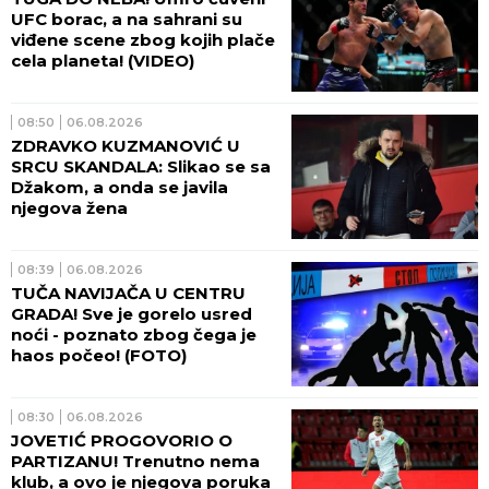
UFC borac, a na sahrani su
viđene scene zbog kojih plače
cela planeta! (VIDEO)
08:50
06.08.2026
ZDRAVKO KUZMANOVIĆ U
SRCU SKANDALA: Slikao se sa
Džakom, a onda se javila
njegova žena
08:39
06.08.2026
TUČA NAVIJAČA U CENTRU
GRADA! Sve je gorelo usred
noći - poznato zbog čega je
haos počeo! (FOTO)
08:30
06.08.2026
JOVETIĆ PROGOVORIO O
PARTIZANU! Trenutno nema
klub, a ovo je njegova poruka