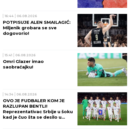
16:44
06.08.2026
POTPISUJE ALEN SMAILAGIĆ:
Miljenik grobara se sve
dogovorio!
15:41
06.08.2026
Omri Glazer imao
saobraćajku!
14:34
06.08.2026
OVO JE FUDBALER KOM JE
RAZLUPAN BENTLI!
Reprezentativac Srbije u šoku
kad je čuo šta se desilo u
Beogradu!