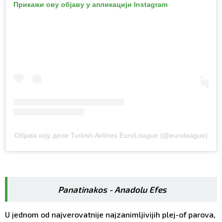
Прикажи ову објаву у апликацији Instagram
Објава коју дели Turkish Airlines EuroLeague (@euroleague)
Panatinakos - Anadolu Efes
U jednom od najverovatnije najzanimljivijih plej-of parova,