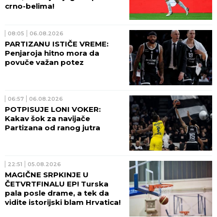
crno-belima!
08:05
06.08.2026
PARTIZANU ISTIČE VREME:
Penjaroja hitno mora da
povuče važan potez
06:57
06.08.2026
POTPISUJE LONI VOKER:
Kakav šok za navijače
Partizana od ranog jutra
22:51
05.08.2026
MAGIČNE SRPKINJE U
ČETVRTFINALU EP! Turska
pala posle drame, a tek da
vidite istorijski blam Hrvatica!