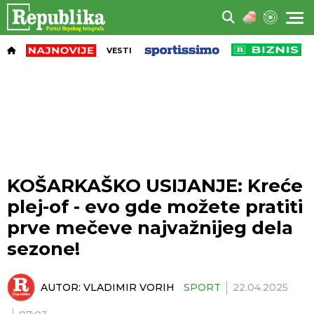
VESTI
KOŠARKAŠKO USIJANJE: Kreće
plej-of - evo gde možete pratiti
prve mečeve najvažnijeg dela
sezone!
AUTOR:
VLADIMIR VORIH
SPORT
22.04.2025