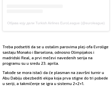
Објава коју дели Turkish Airlines EuroLeague (@euroleague)
Treba podsetiti da se u ostalim parovima plej-ofa Evrolige
sastaju Monako i Barselona, odnosno Olimpijakos i
madridski Real, a prvi mečevi navedenih serija na
programu su u sredu 23. aprila.
Takođe se mora istaći da će plasman na završni turnir u
Abu Dabiju obezbediti ekipa koja prva stigne do tri pobede
u seriji, a takmičenje se igra u sistemu 2+2+1.