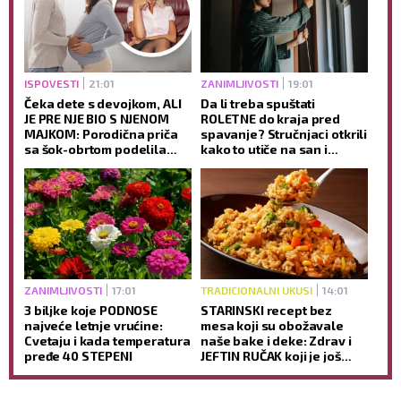
ISPOVESTI
21:01
ZANIMLJIVOSTI
19:01
Čeka dete s devojkom, ALI
Da li treba spuštati
JE PRE NJE BIO S NJENOM
ROLETNE do kraja pred
MAJKOM: Porodična priča
spavanje? Stručnjaci otkrili
sa šok-obrtom podelila
kako to utiče na san i
javnost
jutarnje buđenje
ZANIMLJIVOSTI
17:01
TRADICIONALNI UKUSI
14:01
3 biljke koje PODNOSE
STARINSKI recept bez
najveće letnje vrućine:
mesa koji su obožavale
Cvetaju i kada temperatura
naše bake i deke: Zdrav i
pređe 40 STEPENI
JEFTIN RUČAK koji je još
ukusniji sutradan