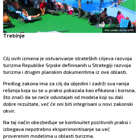
Foto: youtube.com/Vesna R Dj
Trebinje
Cilj ovih izmena je ostvarivanje strateških ciljeva razvoja
turizma Republike Srpske definisanih u Strategiji razvoja
turizma i drugim planskim dokumentima iz ove oblasti.
Predlog zakona ima za cilj da objedini i zadrži sva ranija
rešenja koja su se u praksi pokazala kao efikasna i korisna,
što znači da se neće odustajati od modela koji su dali
dobre rezultate, već će oni biti integrisani u novi zakonski
okvir.
Na taj način obezbeđuje se kontinuitet pozitivnih praksi i
izbegava nepotrebno eksperimentisanje sa već
proverenim modelima u oblasti turizma.