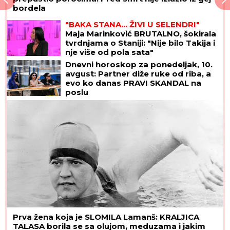
bordela
"BAKA STANA... ŽIVI U SELENDRI"
Maja Marinković BRUTALNO, šokirala
tvrdnjama o Staniji: "Nije bilo Takija i
nje više od pola sata"
Dnevni horoskop za ponedeljak, 10.
avgust: Partner diže ruke od riba, a
evo ko danas PRAVI SKANDAL na
poslu
Prva žena koja je SLOMILA Lamanš: KRALJICA
TALASA borila se sa olujom, meduzama i jakim