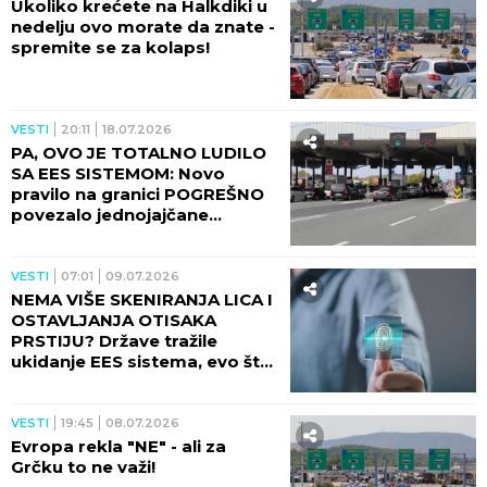
Ukoliko krećete na Halkdiki u
nedelju ovo morate da znate -
spremite se za kolaps!
VESTI
20:11
18.07.2026
PA, OVO JE TOTALNO LUDILO
SA EES SISTEMOM: Novo
pravilo na granici POGREŠNO
povezalo jednojajčane
BLIZANCE!
VESTI
07:01
09.07.2026
NEMA VIŠE SKENIRANJA LICA I
OSTAVLJANJA OTISAKA
PRSTIJU? Države tražile
ukidanje EES sistema, evo šta
kaže EU!
VESTI
19:45
08.07.2026
Evropa rekla "NE" - ali za
Grčku to ne važi!