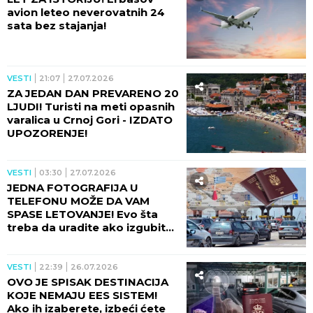
avion leteo neverovatnih 24
sata bez stajanja!
VESTI
21:07
27.07.2026
ZA JEDAN DAN PREVARENO 20
LJUDI! Turisti na meti opasnih
varalica u Crnoj Gori - IZDATO
UPOZORENJE!
VESTI
03:30
27.07.2026
JEDNA FOTOGRAFIJA U
TELEFONU MOŽE DA VAM
SPASE LETOVANJE! Evo šta
treba da uradite ako izgubite
pasoš u Grčkoj!
VESTI
22:39
26.07.2026
OVO JE SPISAK DESTINACIJA
KOJE NEMAJU EES SISTEM!
Ako ih izaberete, izbeći ćete