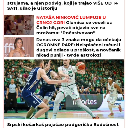
strujama, a njen podvig, koji je trajao VIŠE OD 14
SATI, ušao je u istoriju
NATAŠA NINKOVIĆ LUMPUJE U
CRNOJ GORI
Glumica se veseli uz
Čolin hit, pevač objavio sve na
mrežama: "Počastvovan"
Danas ova 3 znaka mogu da očekuju
OGROMNE PARE: Neisplaćeni računi i
dugovi odlaze u prošlost, a novčanik
nikad puniji - tvrde astrolozi
Srpski košarkaš pojačao podgoričku Budućnost