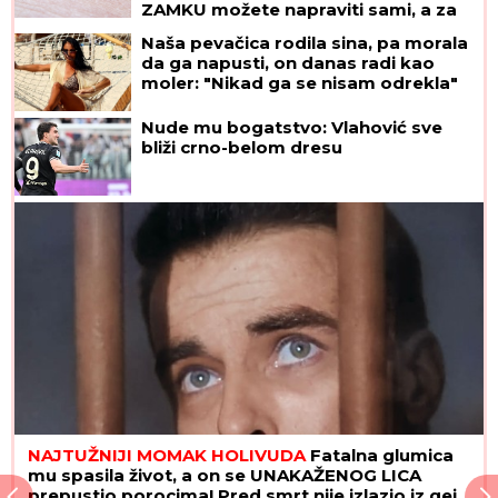
ZAMKU možete napraviti sami, a za
drugu vam ne treba BAŠ NIŠTA
Naša pevačica rodila sina, pa morala
da ga napusti, on danas radi kao
moler: "Nikad ga se nisam odrekla"
Nude mu bogatstvo: Vlahović sve
bliži crno-belom dresu
NAJTUŽNIJI MOMAK HOLIVUDA
Fatalna glumica
mu spasila život, a on se UNAKAŽENOG LICA
prepustio porocima! Pred smrt nije izlazio iz gej