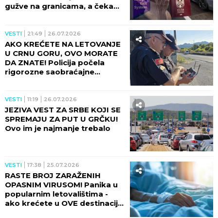
gužve na granicama, a čeka
vas nestvarna lepota!
VESTI
21:49
26.07.2026
AKO KREĆETE NA LETOVANJE
U CRNU GORU, OVO MORATE
DA ZNATE! Policija počela
rigorozne saobraćajne
kontrole, prekršaje sada
snimaju i OVAKO!
VESTI
11:19
26.07.2026
JEZIVA VEST ZA SRBE KOJI SE
SPREMAJU ZA PUT U GRČKU!
Ovo im je najmanje trebalo
VESTI
17:38
25.07.2026
RASTE BROJ ZARAŽENIH
OPASNIM VIRUSOM! Panika u
popularnim letovalištima -
ako krećete u OVE destinacije,
obratite pažnju!