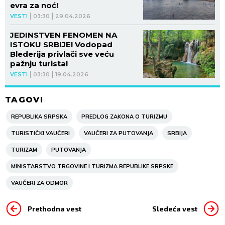
evra za noć!
VESTI
03:30
29.04.2026
JEDINSTVEN FENOMEN NA
ISTOKU SRBIJE! Vodopad
Blederija privlači sve veću
pažnju turista!
VESTI
03:30
19.04.2026
TAGOVI
REPUBLIKA SRPSKA
PREDLOG ZAKONA O TURIZMU
TURISTIČKI VAUČERI
VAUČERI ZA PUTOVANJA
SRBIJA
TURIZAM
PUTOVANJA
MINISTARSTVO TRGOVINE I TURIZMA REPUBLIKE SRPSKE
VAUČERI ZA ODMOR
Prethodna vest
Sledeća vest