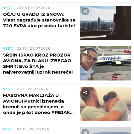
VESTI
23:28
23.07.2026
OČAJ U GRADU IZ SNOVA:
Vlast nagrađuje stanovnike sa
720 EVRA ako privuku turiste!
VESTI
22:35
22.07.2026
SRBIN ISPAO KROZ PROZOR
AVIONA, ZA DLAKU IZBEGAO
SMRT: Evo ŠTA je
najverovatniji uzrok nesreće!
VESTI
21:15
22.07.2026
MASOVNA MAKLJAŽA U
AVIONU! Putnici iznenada
krenuli sa pesničenjem, a
onda je pilot doneo PREJAKU
ODLUKU (FOTO)
VESTI
03:30
19.07.2026