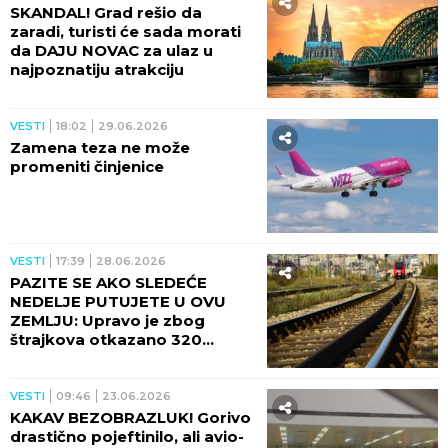
SKANDAL! Grad rešio da
zaradi, turisti će sada morati
da DAJU NOVAC za ulaz u
najpoznatiju atrakciju
VESTI
18:02
29.06.2026
Zamena teza ne može
promeniti činjenice
VESTI
17:39
28.06.2026
PAZITE SE AKO SLEDEĆE
NEDELJE PUTUJETE U OVU
ZEMLJU: Upravo je zbog
štrajkova otkazano 320
vozova!
VESTI
09:46
23.06.2026
KAKAV BEZOBRAZLUK! Gorivo
drastično pojeftinilo, ali avio-