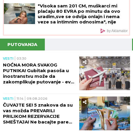
"Visoka sam 201 CM, muškarci mi
plaćaju 80 EVRA po minutu da ovo
uradim,sve se odvija onlajn i nema
veze sa intimnim odnosima", nije
želela kancelarijski posao, odabrala
by Aklamator
bizarnu opciju - pare su vrh ledenog
brega
PUTOVANJA
VESTI
03:30
NOĆNA MORA SVAKOG
PUTNIKA! Gubitak pasoša u
inostranstvu može da
zakomplikuje putovanje - evo
šta morate ODMAH da uradite
kako biste se vratili kući!
VESTI
11:14
09.08.2026
ČUVAJTE SE! 5 znakova da su
vas možda PREVARILI
PRILIKOM REZERVACIJE
SMEŠTAJA! Ne bacajte pare
unapred