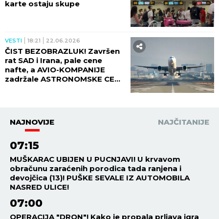
karte ostaju skupe
VESTI
18:21
22.06.2026
ČIST BEZOBRAZLUK! Završen
rat SAD i Irana, pale cene
nafte, a AVIO-KOMPANIJE
zadržale ASTRONOMSKE CENE
KARATA!
NAJNOVIJE
NAJČITANIJE
07:15
MUŠKARAC UBIJEN U PUCNJAVI! U krvavom
obračunu zaraćenih porodica tada ranjena i
devojčica (13)! PUŠKE SEVALE IZ AUTOMOBILA
NASRED ULICE!
07:00
OPERACIJA "DRON"! Kako je propala prljava igra