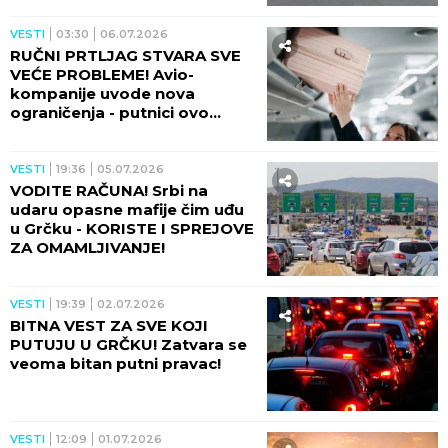
VESTI
03:30
06.07.2026
RUČNI PRTLJAG STVARA SVE
VEĆE PROBLEME! Avio-
kompanije uvode nova
ograničenja - putnici ovo
moraju da znaju!
VESTI
19:36
05.07.2026
VODITE RAČUNA! Srbi na
udaru opasne mafije čim uđu
u Grčku - KORISTE I SPREJOVE
ZA OMAMLJIVANJE!
VESTI
19:39
02.07.2026
BITNA VEST ZA SVE KOJI
PUTUJU U GRČKU! Zatvara se
veoma bitan putni pravac!
VESTI
12:09
01.07.2026