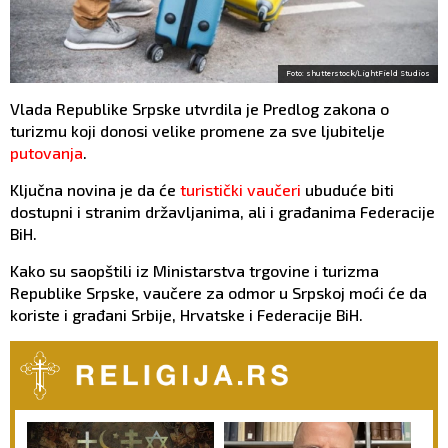
Foto: shutterstock/LightField Studios
Vlada Republike Srpske utvrdila je Predlog zakona o
turizmu koji donosi velike promene za sve ljubitelje
putovanja
.
Ključna novina je da će
turistički vaučeri
ubuduće biti
dostupni i stranim državljanima, ali i građanima Federacije
BiH.
Kako su saopštili iz Ministarstva trgovine i turizma
Republike Srpske, vaučere za odmor u Srpskoj moći će da
koriste i građani Srbije, Hrvatske i Federacije BiH.