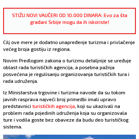
STIŽU NOVI VAUČERI OD 10.000 DINARA: Evo za šta
građani Srbije mogu da ih iskoriste!
Cilj ove mere je dodatno unapređenje turizma i privlačenje
većeg broja gostiju iz regiona.
Novim Predlogom zakona o turizmu detaljnije se uređuje
oblast rada turističkih agencija, a posebna pažnja
posvećena je regulisanju organizovanja turističkih tura i
rada udruženja.
Iz Ministarstva trgovine i turizma navode da su tokom
javnih rasprava najveći broj primedbi imali upravo
predstavnici
turističkih agencija
, koji su ukazivali na
problem rada pojedinih udruženja koja su organizovala
ture i vodila goste bez obaveze da budu deo turističkog
sistema.