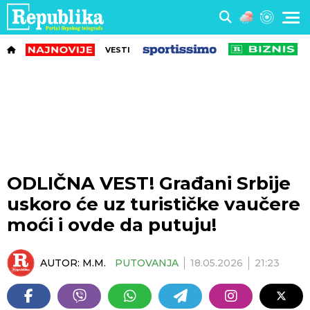
VESTI
ODLIČNA VEST! Građani Srbije
uskoro će uz turističke vaučere
moći i ovde da putuju!
AUTOR:
M.M.
PUTOVANJA
18.05.2026
21:23