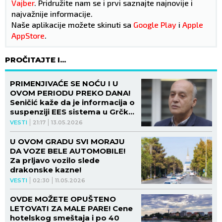
Vajber
. Pridružite nam se i prvi saznajte najnovije i
najvažnije informacije.
Naše aplikacije možete skinuti sa
Google Play
i
Apple
AppStore
.
PROČITAJTE I...
PRIMENJIVAĆE SE NOĆU I U
OVOM PERIODU PREKO DANA!
Seničić kaže da je informacija o
suspenziji EES sistema u Grčkoj
samo delimično tačna!
VESTI
21:17
13.05.2026
U OVOM GRADU SVI MORAJU
DA VOZE BELE AUTOMOBILE!
Za prljavo vozilo slede
drakonske kazne!
VESTI
02:30
11.05.2026
OVDE MOŽETE OPUŠTENO
LETOVATI ZA MALE PARE! Cene
hotelskog smeštaja i po 40