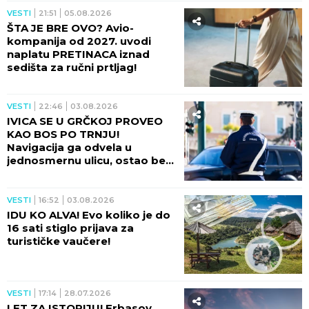
VESTI
21:51
05.08.2026
ŠTA JE BRE OVO? Avio-
kompanija od 2027. uvodi
naplatu PRETINACA iznad
sedišta za ručni prtljag!
VESTI
22:46
03.08.2026
IVICA SE U GRČKOJ PROVEO
KAO BOS PO TRNJU!
Navigacija ga odvela u
jednosmernu ulicu, ostao bez
vozačke i bez para!
VESTI
16:52
03.08.2026
IDU KO ALVA! Evo koliko je do
16 sati stiglo prijava za
turističke vaučere!
VESTI
17:14
28.07.2026
LET ZA ISTORIJU! Erbasov