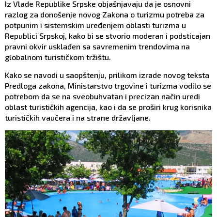
Iz Vlade Republike Srpske objašnjavaju da je osnovni
razlog za donošenje novog Zakona o turizmu potreba za
potpunim i sistemskim uređenjem oblasti turizma u
Republici Srpskoj, kako bi se stvorio moderan i podsticajan
pravni okvir usklađen sa savremenim trendovima na
globalnom turističkom tržištu.
Kako se navodi u saopštenju, prilikom izrade novog teksta
Predloga zakona, Ministarstvo trgovine i turizma vodilo se
potrebom da se na sveobuhvatan i precizan način uredi
oblast turističkih agencija, kao i da se proširi krug korisnika
turističkih vaučera i na strane državljane.