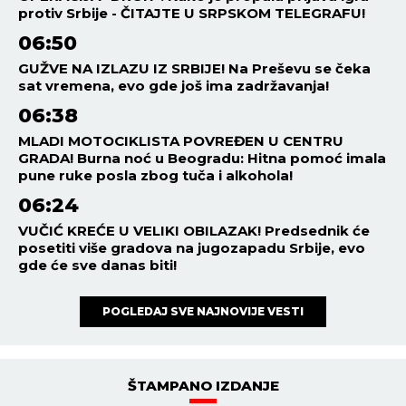
protiv Srbije - ČITAJTE U SRPSKOM TELEGRAFU!
06:50
GUŽVE NA IZLAZU IZ SRBIJE! Na Preševu se čeka
sat vremena, evo gde još ima zadržavanja!
06:38
MLADI MOTOCIKLISTA POVREĐEN U CENTRU
GRADA! Burna noć u Beogradu: Hitna pomoć imala
pune ruke posla zbog tuča i alkohola!
06:24
VUČIĆ KREĆE U VELIKI OBILAZAK! Predsednik će
posetiti više gradova na jugozapadu Srbije, evo
gde će sve danas biti!
POGLEDAJ SVE NAJNOVIJE VESTI
ŠTAMPANO IZDANJE