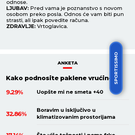
odnose.
za
LJUBAV:
Pred vama je poznanstvo s novom
L
osobom preko posla. Odnos će vam biti pun
po
strasti, ali ipak povedite računa.
pl
ZDRAVLJE:
Vrtoglavica.
Z
SPORTISSIMO
ANKETA
Kako podnosite paklene vrućine?
9.29%
Uopšte mi ne smeta +40
Boravim u isključivo u
32.86%
klimatizovanim prostorijama