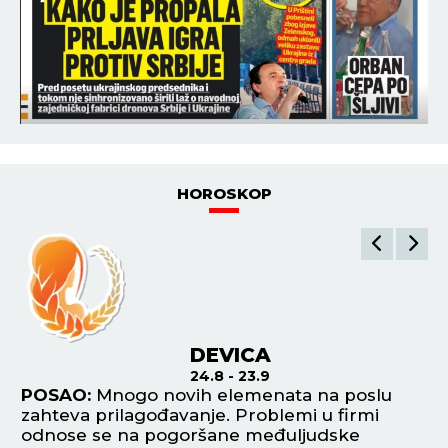
HOROSKOP
DEVICA
24.8 - 23.9
POSAO:
Mnogo novih elemenata na poslu
P
e
zahteva prilagođavanje. Problemi u firmi
pr
odnose se na pogoršane međuljudske
po