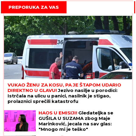
PREPORUKA ZA VAS
VUKAO ŽENU ZA KOSU, PA JE ŠTAPOM UDARIO
DIREKTNO U GLAVU!
Jezivo nasilje u porodici:
Istrčala na ulicu u panici, nasilnik je stigao,
prolaznici sprečili katastrofu
HAOS U EMISIJI!
Gledateljka se
GUŠILA U SUZAMA zbog Maje
Marinković, jecala na sav glas:
"Mnogo mi je teško"