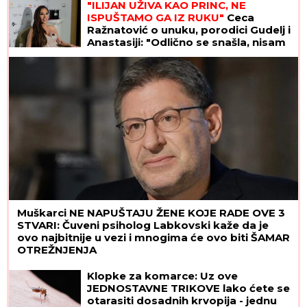
"ILIJAN UŽIVA KAO PRINC, NE
ISPUŠTAMO GA IZ RUKU"
Ceca
Ražnatović o unuku, porodici Gudelj i
Anastasiji: "Odlično se snašla, nisam
je savetovala", spomenula i novi
album posle 10 godina
Muškarci NE NAPUŠTAJU ŽENE KOJE RADE OVE 3
STVARI: Čuveni psiholog Labkovski kaže da je
ovo najbitnije u vezi i mnogima će ovo biti ŠAMAR
OTREŽNJENJA
Klopke za komarce: Uz ove
JEDNOSTAVNE TRIKOVE lako ćete se
otarasiti dosadnih krvopija - jednu