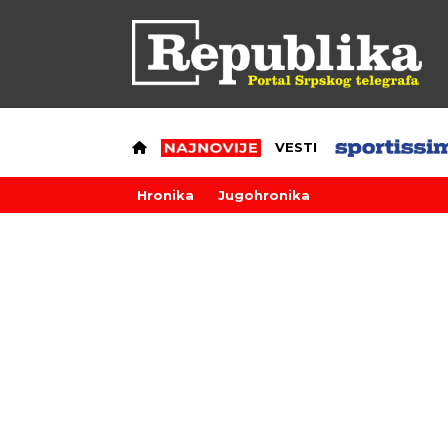
VESTI
Hronika
Jugohronika