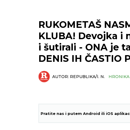
RUKOMETAŠ NASM
KLUBA! Devojka i m
i šutirali - ONA je t
DENIS IH ČASTIO P
AUTOR:
REPUBLIKA/I. N.
HRONIKA
Pratite nas i putem Android ili iOS aplikac