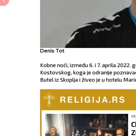
Denis Tot
Kobne noći, između 6. i 7. aprila 2022. 
Kostovskog, koga je odranije poznavao
Butel iz Skoplja i živeo je u hotelu Ma
VE
C
Z