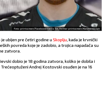
Foto: printscreen/Facebook/Denis Tot, Twitter printscreen/KalabasterJak
je ubijen pre četiri godine u
Skoplju
, kada je krvnički
teških povreda koje je zadobio, a trojica napadača su
ne zatvora.
vski dobio je 18 godina zatvora, koliko je dobila i
Trećeoptuženi Andrej Kostovski osuđen je na 16