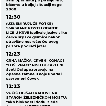
sam optimista po pitanju NIS,
bićemo u boljoj situaciji nego
2008.
12:30
(UZNEMIRUJUĆE FOTKE)
SMRSKANE KOSTI LOBANJE I
LICE U KRVI! Isplivale jezive slike
ćerke srpske glumice nakon
stravične nesreće: Od ovog
prizora podilazi jeza!
12:23
CRNA MAČKA, CRVENI KONAC I
"LOŠI ZNACI" NISU BEZAZLENI:
Sveti Oci upozoravaju na
opasne zamke u koje upada i
savremeni čovek
12:23
VUČIĆ OBIŠAO RADOVE NA
STAROM ŽELEZNIČKOM MOSTU:
"Ako blokaderi dođu, slede