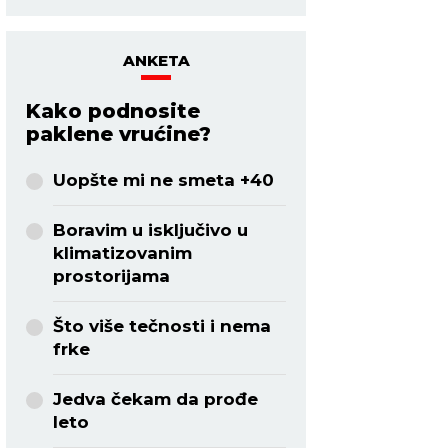
ANKETA
Kako podnosite
paklene vrućine?
Uopšte mi ne smeta +40
Boravim u isključivo u
klimatizovanim
prostorijama
Što više tečnosti i nema
frke
Jedva čekam da prođe
leto