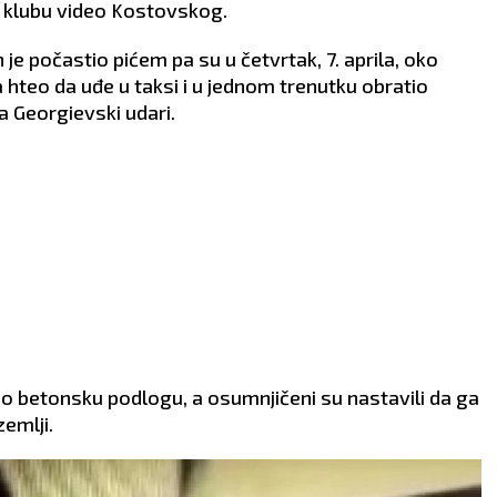
 u klubu video Kostovskog.
 je počastio pićem pa su u četvrtak, 7. aprila, oko
ima hteo da uđe u taksi i u jednom trenutku obratio
a Georgievski udari.
m o betonsku podlogu, a osumnjičeni su nastavili da ga
emlji.