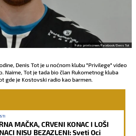
Foto: printscreen/Facebook/Denis Tot
godine, Denis Tot je u noćnom klubu "Privilege" video
. Naime, Tot je tada bio član Rukometnog kluba
riot gde je Kostovski radio kao barmen.
STI
RNA MAČKA, CRVENI KONAC I LOŠI
NACI NISU BEZAZLENI: Sveti Oci