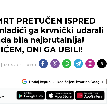
RT PRETUČEN ISPRED
ladići ga krvnički udarali
ada bila najbrutalnija!
IĆEM, ONI GA UBILI!
13.04.2026
07:01
Dodaj Republiku kao željeni izvor na Googlu
ija