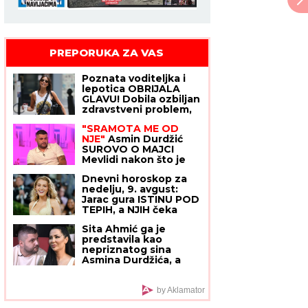
PREPORUKA ZA VAS
Poznata voditeljka i
lepotica OBRIJALA
GLAVU! Dobila ozbiljan
zdravstveni problem,
sad pozirala potpuno
"SRAMOTA ME OD
ćelava: "Ja sam živi
NJE"
Asmin Durdžić
dokaz da možemo da
SUROVO O MAJCI
prevaziđemo svaku
Mevlidi nakon što je
traumu"
dala svoj sud o Maji
Dnevni horoskop za
Marinković: "Mora da
nedelju, 9. avgust:
bude svesna da je
Jarac gura ISTINU POD
domaćica!"
TEPIH, a NJIH čeka
poslovna prilika kakva
Sita Ahmić ga je
stiže jednom u životu
predstavila kao
nepriznatog sina
Asmina Durdžića, a
sada je otkriven
njegov identitet i
zapravo je reč o
by Aklamator
poznatoj osobi!