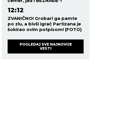
čemer, jad i BEZNAĐE"!
12:12
ZVANIČNO! Grobari ga pamte
po zlu, a bivši igrač Partizana je
šokirao ovim potpisom! (FOTO)
POGLEDAJ SVE NAJNOVIJE
VESTI