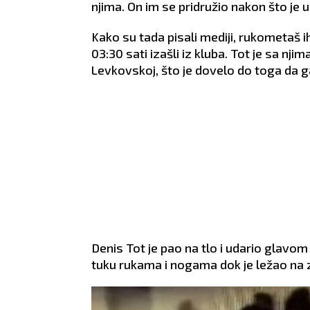
njima. On im se pridružio nakon što je
Kako su tada pisali mediji, rukometaš ih
03:30 sati izašli iz kluba. Tot je sa nj
Levkovskoj, što je dovelo do toga da g
Denis Tot je pao na tlo i udario glavo
tuku rukama i nogama dok je ležao na z