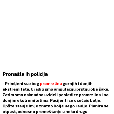
Pronašla ih policija
-
Primljeni su zbog
promrzlina
gornjih i donjih
ekstremiteta. Uradili smo amputaciju prstiju obe šake.
Zatim smo naknadno uvideli posledice promrzlina i na
donjim ekstremitetima. Pacijenti se osećaju bolje.
Opšte stanje im je znatno bolje nego ranije. Planira se
otpust, odnosno premeštanje u neku drugu