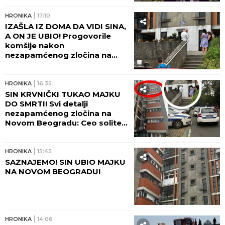
HRONIKA
17:10
IZAŠLA IZ DOMA DA VIDI SINA,
A ON JE UBIO! Progovorile
komšije nakon
nezapamćenog zločina na
Novom Beogradu:
Zapomagala je na sav glas
HRONIKA
16:35
SIN KRVNIČKI TUKAO MAJKU
DO SMRTI! Svi detalji
nezapamćenog zločina na
Novom Beogradu: Ceo soliter
u šoku!
HRONIKA
15:45
SAZNAJEMO! SIN UBIO MAJKU
NA NOVOM BEOGRADU!
HRONIKA
14:06