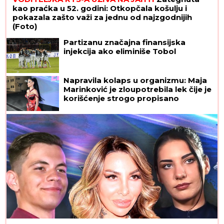
kao praćka u 52. godini: Otkopčala košulju i
pokazala zašto važi za jednu od najzgodnijih
(Foto)
Partizanu značajna finansijska
injekcija ako eliminiše Tobol
Napravila kolaps u organizmu: Maja
Marinković je zloupotrebila lek čije je
korišćenje strogo propisano