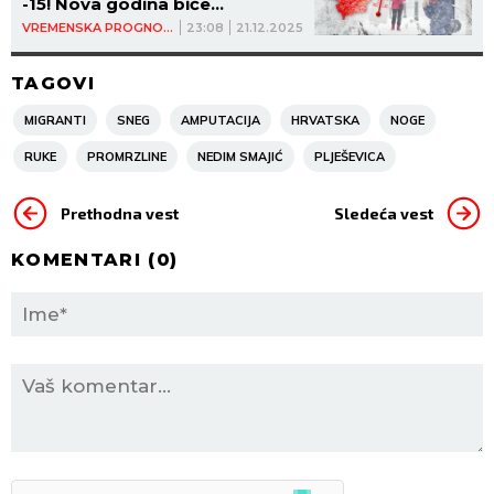
-15! Nova godina biće
NAJHLADNIJA do sada!
VREMENSKA PROGNOZA
23:08
21.12.2025
(GRAFIKONI)
TAGOVI
MIGRANTI
SNEG
AMPUTACIJA
HRVATSKA
NOGE
RUKE
PROMRZLINE
NEDIM SMAJIĆ
PLJEŠEVICA
Prethodna vest
Sledeća vest
KOMENTARI (
0
)