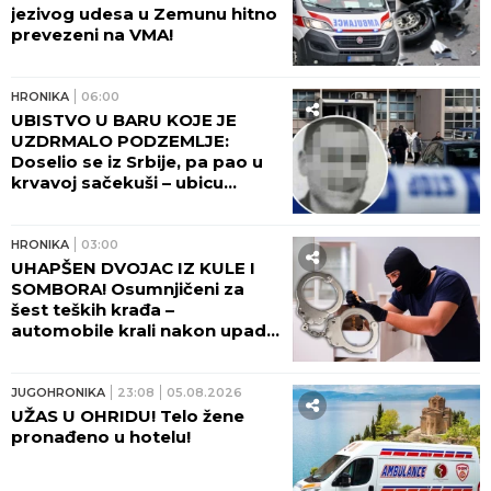
jezivog udesa u Zemunu hitno
prevezeni na VMA!
HRONIKA
06:00
UBISTVO U BARU KOJE JE
UZDRMALO PODZEMLJE:
Doselio se iz Srbije, pa pao u
krvavoj sačekuši – ubicu
otkrio kapetan posle jezivog
zločina
HRONIKA
03:00
UHAPŠEN DVOJAC IZ KULE I
SOMBORA! Osumnjičeni za
šest teških krađa –
automobile krali nakon upada
u kuće vlasnika
JUGOHRONIKA
23:08
05.08.2026
UŽAS U OHRIDU! Telo žene
pronađeno u hotelu!