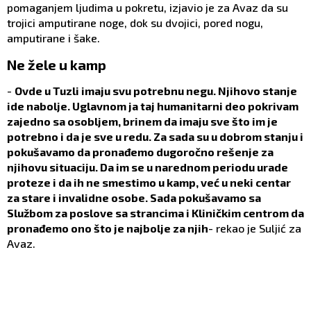
pomaganjem ljudima u pokretu, izjavio je za Avaz da su
trojici amputirane noge, dok su dvojici, pored nogu,
amputirane i šake.
Ne žele u kamp
-
Ovde u Tuzli imaju svu potrebnu negu. Njihovo stanje
ide nabolje. Uglavnom ja taj humanitarni deo pokrivam
zajedno sa osobljem, brinem da imaju sve što im je
potrebno i da je sve u redu. Za sada su u dobrom stanju i
pokušavamo da pronađemo dugoročno rešenje za
njihovu situaciju. Da im se u narednom periodu urade
proteze i da ih ne smestimo u kamp, već u neki centar
za stare i invalidne osobe. Sada pokušavamo sa
Službom za poslove sa strancima i Kliničkim centrom da
pronađemo ono što je najbolje za njih
- rekao je Suljić za
Avaz.