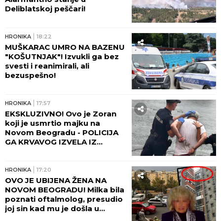
Deliblatskoj peščari!
HRONIKA
18:22
MUŠKARAC UMRO NA BAZENU
"KOŠUTNJAK"! Izvukli ga bez
svesti i reanimirali, ali
bezuspešno!
HRONIKA
17:57
EKSKLUZIVNO! Ovo je Zoran
koji je usmrtio majku na
Novom Beogradu - POLICIJA
GA KRVAVOG IZVELA IZ
STANA! (FOTO, VIDEO)
HRONIKA
17:20
OVO JE UBIJENA ŽENA NA
NOVOM BEOGRADU! Milka bila
poznati oftalmolog, presudio
joj sin kad mu je došla u
posetu! (FOTO, VIDEO)