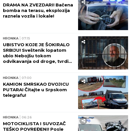
DRAMA NA ZVEZDARI! Bačena
bomba na terasu, eksplozija
raznela vozila i lokale!
HRONIKA
07:15
UBISTVO KOJE JE ŠOKIRALO
SRBIJU! Sveštenik lopatom
ubio Nebojšu tokom
odvikavanja od droge, tvrdio
da ga je SPASAO!
HRONIKA
07:00
KAMION SMRSKAO DVOJICU
PUTARA! Čitajte u Srpskom
telegrafu!
HRONIKA
06:26
MOTOCIKLISTA I SUVOZAČ
TEŠKO POVREĐENI! Posle