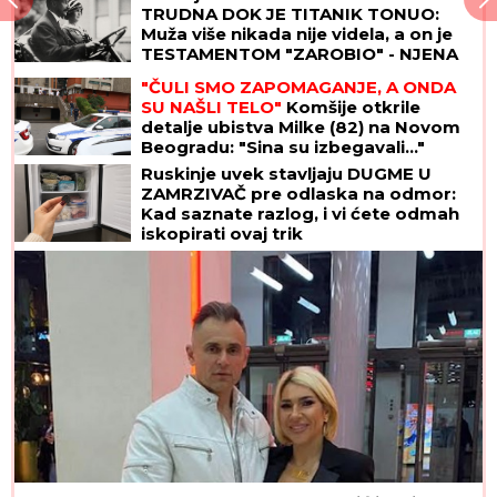
TRUDNA DOK JE TITANIK TONUO:
Muža više nikada nije videla, a on je
TESTAMENTOM "ZAROBIO" - NJENA
TAJNA i danas ledi krv u žilama
"ČULI SMO ZAPOMAGANJE, A ONDA
SU NAŠLI TELO"
Komšije otkrile
detalje ubistva Milke (82) na Novom
Beogradu: "Sina su izbegavali..."
Ruskinje uvek stavljaju DUGME U
ZAMRZIVAČ pre odlaska na odmor:
Kad saznate razlog, i vi ćete odmah
iskopirati ovaj trik