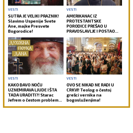
VESTI
VESTI
SUTRA JE VELIKI PRAZNIK!
AMERIKANAC IZ
Slavimo Uspenije Svete
PROTESTANTSKE
Ane, majke Presvete
PORODICE PREŠAO U
Bogorodice!
PRAVOSLAVLJE I POSTAO
SVEŠTENIK: Jedan od
najuglednijih teologa
današnjice govori o svom
putu preobraćenja
VESTI
VESTI
KAKO ĐAVO NOĆU
OVO SE NIKAD NE RADI U
UZNEMIRAVA LJUDE I ŠTA
CRKVI! Teolog o čestoj
TADA URADITI?! Starac
grešci vernika na
Jefrem o čestom problemu
bogosluženjima!
vernika, koji im uteruje
strah u kosti