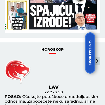
SPORTISSIMO
HOROSKOP
LAV
22.7 - 23.8
POSAO:
Očekujte poteškoće u međuljudskim
P
odnosima. Započećete neku saradnju, ali ne
ob