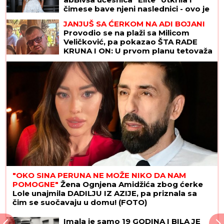
čimese bave njeni naslednici - ovo je
prava ISTINA
JANJUŠ SA ĆERKOM NA ADI BOJANI
Provodio se na plaži sa Milicom
Veličković, pa pokazao ŠTA RADE
KRUNA I ON: U prvom planu tetovaža
koju je posvetio naslednici (FOTO)
"OKO SINA PERUNA NE MOŽE NIKO DA NAM
POMOGNE"
Žena Ognjena Amidžića zbog ćerke
Lole unajmila DADILJU IZ AZIJE, pa priznala sa
čim se suočavaju u domu! (FOTO)
Imala je samo 19 GODINA I BILA JE