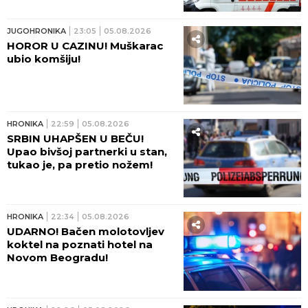
JUGOHRONIKA
23:05
05.08.2026
HOROR U CAZINU! Muškarac
ubio komšiju!
HRONIKA
22:59
05.08.2026
SRBIN UHAPŠEN U BEČU!
Upao bivšoj partnerki u stan,
tukao je, pa pretio nožem!
HRONIKA
22:34
05.08.2026
UDARNO! Bačen molotovljev
koktel na poznati hotel na
Novom Beogradu!