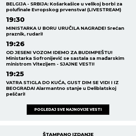
BELGIJA - SRBIJA: Košarkašice u velikoj borbi za
polufinale Evropskog prvenstva! (LIVESTREAM)
19:30
MINISTARKA U BORU URUČILA NAGRADE! Srećan
praznik, rudari!
19:26
OD JESENI VOZOM IDEMO ZA BUDIMPEŠTU!
Ministarka Sofronijević se sastala sa mađarskim
ministrom Vitezijem - SJAJNE VESTI!
19:25
VATRA STIGLA DO KUĆA, GUST DIM SE VIDI I IZ
BEOGRADA! Alarmantno stanje u Deliblatskoj
peščari!
POGLEDAJ SVE NAJNOVIJE VESTI
ŠTAMPANO IZDANJE