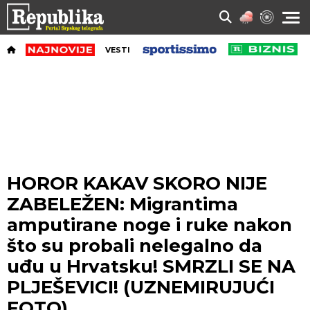
VESTI
HOROR KAKAV SKORO NIJE
ZABELEŽEN: Migrantima
amputirane noge i ruke nakon
što su probali nelegalno da
uđu u Hrvatsku! SMRZLI SE NA
PLJEŠEVICI! (UZNEMIRUJUĆI
FOTO)