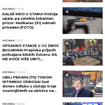
Lešću!
HRONIKA
10:55
KALAŠ KRIO U STANU! Policija
upala, pa zatekla šokantan
prizor: Muškarac (31) odmah
priveden (FOTO)
HRONIKA
10:11
OPSADNO STANJE U CG ZBOG
BUGARINA! Prepiska prljavih
policajaca bliskih Zviceru: DA
ME HOĆE VIŠE UBITI...
HRONIKA
09:59
UBILI PEKARA (73) TOKOM
INTIMNOG ODNOSA! Sud
doneo odluku u slučaju troje
osumnjičenih za ubistvo na
Karaburmi - detalji zločina
LEDE KRV U ŽILAMA!
HRONIKA
08:41