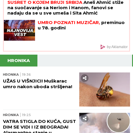
SUSRET O KOJEM BRUJI SRBIJA
Aneli Ahmić stiže
na suočavanje sa Neriom i Hanom, fanovi se
nadaju da se u sve umeša i Sita Ahmić
UMRO POZNATI MUZIČAR,
preminuo
u 78. godini
by Aklamator
HRONIKA
HRONIKA
19:36
UŽAS U VIŠNJICI! Muškarac
umro nakon uboda stršljena!
HRONIKA
19:25
VATRA STIGLA DO KUĆA, GUST
DIM SE VIDI I IZ BEOGRADA!
Alarmantno stanje u