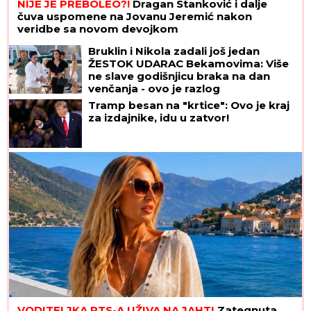
NIJE JE PREBOLEO?!
Dragan Stanković i dalje
čuva uspomene na Jovanu Jeremić nakon
veridbe sa novom devojkom
Bruklin i Nikola zadali još jedan
ŽESTOK UDARAC Bekamovima: Više
ne slave godišnjicu braka na dan
venčanja - ovo je razlog
Tramp besan na "krtice": Ovo je kraj
za izdajnike, idu u zatvor!
VODITELJKA RTS-A UŽIVA NA JAHTI
Zategnuta