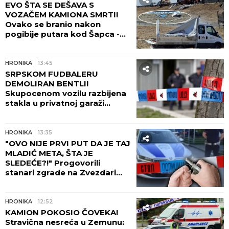
EVO ŠTA SE DEŠAVA S
VOZAČEM KAMIONA SMRTI!
Ovako se branio nakon
pogibije putara kod Šapca -
tužilaštvo odmah zatražilo
pritvor!
HRONIKA
13:45
SRPSKOM FUDBALERU
DEMOLIRAN BENTLI!
Skupocenom vozilu razbijena
stakla u privatnoj garaži
luksuznog naselja!
HRONIKA
13:35
"OVO NIJE PRVI PUT DA JE TAJ
MLADIĆ META, ŠTA JE
SLEDEĆE?!" Progovorili
stanari zgrade na Zvezdari
gde je bačena bomba:
Tragedija sprečena SAMO
ZBOG OVOGA!
HRONIKA
12:52
KAMION POKOSIO ČOVEKA!
Stravična nesreća u Zemunu: