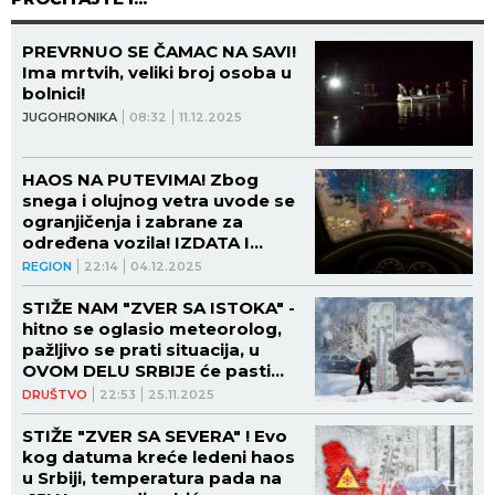
PREVRNUO SE ČAMAC NA SAVI!
Ima mrtvih, veliki broj osoba u
bolnici!
JUGOHRONIKA
08:32
11.12.2025
HAOS NA PUTEVIMA! Zbog
snega i olujnog vetra uvode se
ogranjičenja i zabrane za
određena vozila! IZDATA I
UPOZORENJA! (VIDEO)
REGION
22:14
04.12.2025
STIŽE NAM "ZVER SA ISTOKA" -
hitno se oglasio meteorolog,
pažljivo se prati situacija, u
OVOM DELU SRBIJE će pasti
NAJVIŠE SNEGA
DRUŠTVO
22:53
25.11.2025
STIŽE "ZVER SA SEVERA" ! Evo
kog datuma kreće ledeni haos
u Srbiji, temperatura pada na