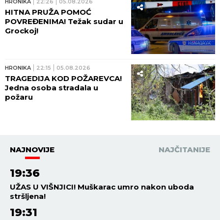
HRONIKA
22:26
05.08.2026
HITNA PRUŽA POMOĆ
POVREĐENIMA! Težak sudar u
Grockoj!
HRONIKA
22:15
05.08.2026
TRAGEDIJA KOD POŽAREVCA!
Jedna osoba stradala u
požaru
NAJNOVIJE
NAJČITANIJE
19:36
UŽAS U VIŠNJICI! Muškarac umro nakon uboda
stršljena!
19:31