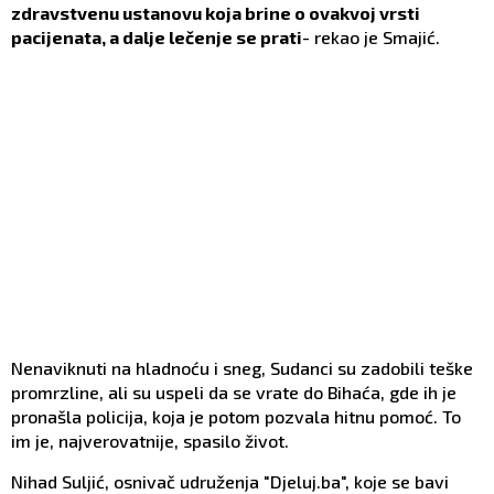
zdravstvenu ustanovu koja brine o ovakvoj vrsti
pacijenata, a dalje lečenje se prati
- rekao je Smajić.
Nenaviknuti na hladnoću i sneg, Sudanci su zadobili teške
promrzline, ali su uspeli da se vrate do Bihaća, gde ih je
pronašla policija, koja je potom pozvala hitnu pomoć. To
im je, najverovatnije, spasilo život.
Nihad Suljić, osnivač udruženja "Djeluj.ba", koje se bavi