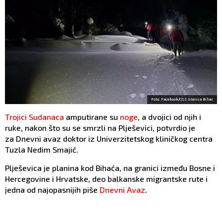
Foto: Facebook/GSS stanica Bihać
Trojici Sudanaca
amputirane su
noge
, a dvojici od njih i
ruke, nakon što su se smrzli na Plješevici, potvrdio je
za Dnevni avaz doktor iz Univerzitetskog kliničkog centra
Tuzla Nedim Smajić.
Plješevica je planina kod Bihaća, na granici između Bosne i
Hercegovine i Hrvatske, deo balkanske migrantske rute i
jedna od najopasnijih piše
Dnevni Avaz
.