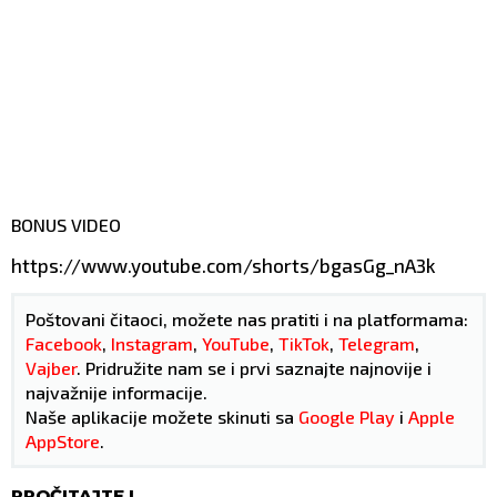
BONUS VIDEO
https://www.youtube.com/shorts/bgasGg_nA3k
Poštovani čitaoci, možete nas pratiti i na platformama:
Facebook
,
Instagram
,
YouTube
,
TikTok
,
Telegram
,
Vajber
. Pridružite nam se i prvi saznajte najnovije i
najvažnije informacije.
Naše aplikacije možete skinuti sa
Google Play
i
Apple
AppStore
.
PROČITAJTE I...