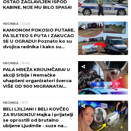
OSTAO ZAGLAVLJEN ISPOD
KABINE, NIJE MU BILO SPASA!
HRONIKA
12:05
KAMIONOM POKOSIO PUTARE,
PA SLETEO S PUTA I ZAKUCAO
SE U OGRADU! Poznato ko su
dvojica radnika i kako su
poginula na putu kod Šapca!
(FOTO)
HRONIKA
11:40
PALA MREŽA KRIJUMČARA! U
akciji Srbije i Nemačke
uhapšeni organizatori šverca
VIŠE OD 900 MIGRANATA!
Uzimali i do 10.000 evra po
osobi - ovako je sve
funkcionisalo!
HRONIKA
11:17
BELI LJILJANI I BELI KOVČEG
ZA RUSKINJU! Majka i prijatelji
se oprostili od brutalno
ubijene Ljudmile - suze na