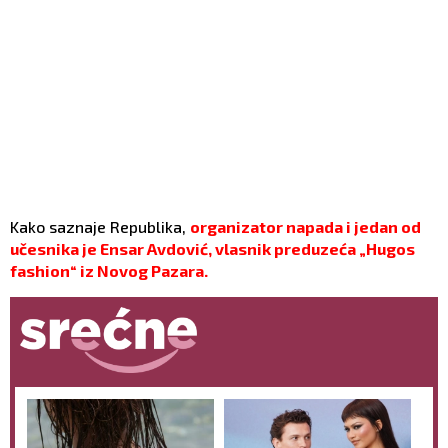
Kako saznaje Republika,
organizator napada i jedan od
učesnika je Ensar Avdović, vlasnik preduzeća „Hugos
fashion“ iz Novog Pazara.