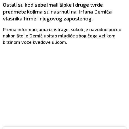
Ostali su kod sebe imali šipke i druge tvrde
predmete kojima su nasrnuli na Irfana Demića
vlasnika firme i njegovog zaposlenog.
Prema informacijama iz istrage, sukob je navodno počeo
nakon što je Demić upitao mladiće zbog čega velikom
brzinom voze kvadove ulicom.