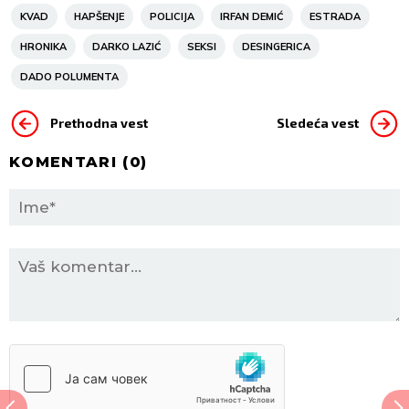
KVAD
HAPŠENJE
POLICIJA
IRFAN DEMIĆ
ESTRADA
HRONIKA
DARKO LAZIĆ
SEKSI
DESINGERICA
DADO POLUMENTA
Prethodna vest
Sledeća vest
KOMENTARI (
0
)