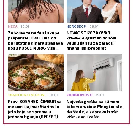
NEGA
10:01
HOROSKOP
09:01
Zaboravite na fen i skupe
NOVAC STIŽE ZA OVA 3
preparate: Ovaj TRIK od
ZNAKA: Avgust im donosi
par stotina dinara spasava
veliku šansu za zaradu i
kosu POSLE MORA- više
finansijski preokret
neće biti KAO SLAMA
TRADICIONALNI UKUSI
08:01
ZANIMLJIVOSTI
19:01
Pravi BOSANSKI ČIMBUR sa
Najveća greška sa klimom
mesom i jajima: Starinsko
tokom vrućina: Mnogi misle
jelo koje se sprema u
da štede, a zapravo troše
jednom tiganju (RECEPT)
više - evo i zašto