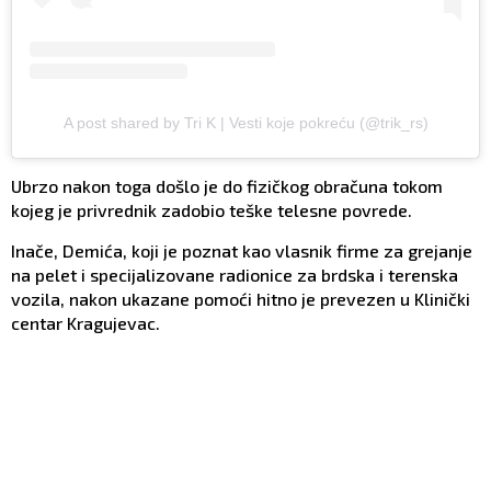
A post shared by Tri K | Vesti koje pokreću (@trik_rs)
Ubrzo nakon toga došlo je do fizičkog obračuna tokom
kojeg je privrednik zadobio teške telesne povrede.
Inače, Demića, koji je poznat kao vlasnik firme za grejanje
na pelet i specijalizovane radionice za brdska i terenska
vozila, nakon ukazane pomoći hitno je prevezen u Klinički
centar Kragujevac.