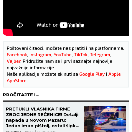
Poštovani čitaoci, možete nas pratiti i na platformama:
Facebook
,
Instagram
,
YouTube
,
TikTok
,
Telegram
,
Vajber
. Pridružite nam se i prvi saznajte najnovije i
najvažnije informacije.
Naše aplikacije možete skinuti sa
Google Play
i
Apple
AppStore
.
PROČITAJTE I...
PRETUKLI VLASNIKA FIRME
ZBOG JEDNE REČENICE! Detalji
napada u Novom Pazaru:
Jedan imao pištolj, ostali šipke,
pobegli KVADOVIMA!
HRONIKA
19:26
12.06.2026