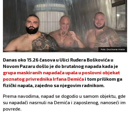
Foto: Društvene mreže
Danas oko 15.26 časova u Ulici Ruđera Boškovića u
Novom Pazaru došlo je do brutalnog napada kada je
grupa maskiranih napadača upala u poslovni objekat
poznatog privrednika Irfana Demića
i tom prilikom ga
fizički napala, zajedno sa njegovim radnikom.
Prema navodima, napad se dogodio u samom objektu, gde
su napadači nasrnuli na Demića i zaposlenog, nanoseći im
povrede.