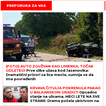
PREPORUKA ZA VAS
(FOTO) AUTO ZGUŽVAN KAO LIMENKA, TOČAK
ODLETEO!
Prve slike užasa kod Jasenovika:
Dramatični prizori sa lica mesta, sumnja se da
ima povređenih
"Delije" mogu da odahnu: Crvena
zvezda će igrati Ligu šampiona, a
ovo je dokaz
KRVAVA ČITULJA POKRENULA PAKAO