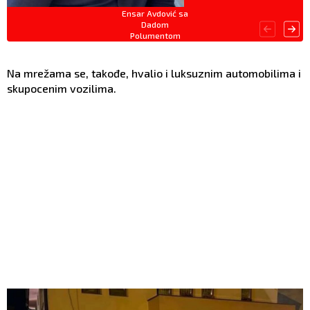
Ensar Avdović sa
Dadom
Polumentom
Na mrežama se, takođe, hvalio i luksuznim automobilima i
skupocenim vozilima.