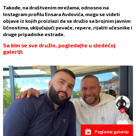
Takođe, na društvenim mrežama, odnosno na
Instagram profilu Ensara Avdovića, mogu se videti
objave iz kojih proizlazi da se družio sa brojnim javnim
ličnostima, uključujući pevače, repere, rijaliti učesnike i
druge pripadnike estrade.
Sa kim se sve družio, pogledajte u sledećoj
galeriji:
Pogledaj galeriju