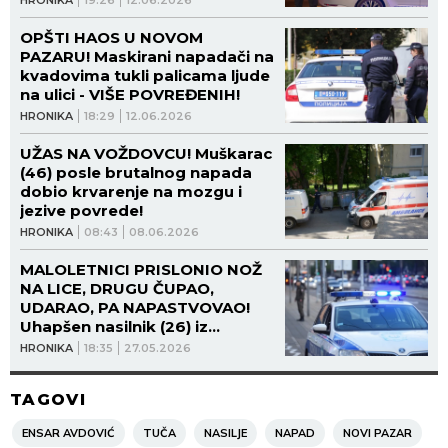
OPŠTI HAOS U NOVOM
PAZARU! Maskirani napadači na
kvadovima tukli palicama ljude
na ulici - VIŠE POVREĐENIH!
HRONIKA
18:29
12.06.2026
UŽAS NA VOŽDOVCU! Muškarac
(46) posle brutalnog napada
dobio krvarenje na mozgu i
jezive povrede!
HRONIKA
08:43
08.06.2026
MALOLETNICI PRISLONIO NOŽ
NA LICE, DRUGU ČUPAO,
UDARAO, PA NAPASTVOVAO!
Uhapšen nasilnik (26) iz
Beograda!
HRONIKA
18:35
27.05.2026
TAGOVI
ENSAR AVDOVIĆ
TUČA
NASILJE
NAPAD
NOVI PAZAR