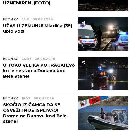
HRONIKA
06:00
SVEDOK UBISTVA IZREŠETAN
U ĆUPRIJI! Alitović likvidiran
pred kućnim pragom dok su
mu se deca tada igrala u
dvorištu!
HRONIKA
03:00
ELEKTRIČNI TROTINET NIJE
IGRAČKA! ABS upozorava
roditelje: I pad pri malim
brzinama MOŽE BITI KOBAN!
HRONIKA
23:35
08.08.2026
DVOJICA UHAPŠENA ZBOG
IZNUDE U KRUŠEVCU!
Maltretirali čoveka i tražili da
im vrati dug koji je već
otplatio uz debelu kamatu!
HRONIKA
23:10
08.08.2026