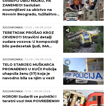
HRONIKA
20:36
08.08.2026
U TOKU VELIKA POTRAGA! Evo
ko je nestao u Dunavu kod
Bele Stene!
HRONIKA
18:52
08.08.2026
SKOČIO IZ ČAMCA DA SE
OSVEŽI I NIJE ISPLIVAO!
Drama na Dunavu kod Bele
stene!
HRONIKA
18:05
08.08.2026
UŽAS! Povređena dva radnika
u fabrici u Kikindi!