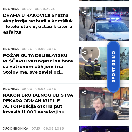
TERETNJAK PROŠAO KROZ
CRVENO?! Stravični detalji
sudara vozova: U kompoziciji
bilo pedesetak ljudi, IMA
TEŠKO POVREĐENIH!
JUGOHRONIKA
12:29
08.08.2026
TELO STARIJEG MUŠKARCA
PRONAĐENO U KUĆI! Policija
SPORTISSIMO
uhapsila ženu (37) koja je
navodno bila sa njim u vezi!
JUGOHRONIKA
11:05
08.08.2026
HOROR! Sudarili se putnički i
teretni voz! IMA POVREĐENIH!
HRONIKA
10:46
08.08.2026
"SUPRUGA JE NA VESTIMA
ČULA ZA NESREĆU!" Sahranjen