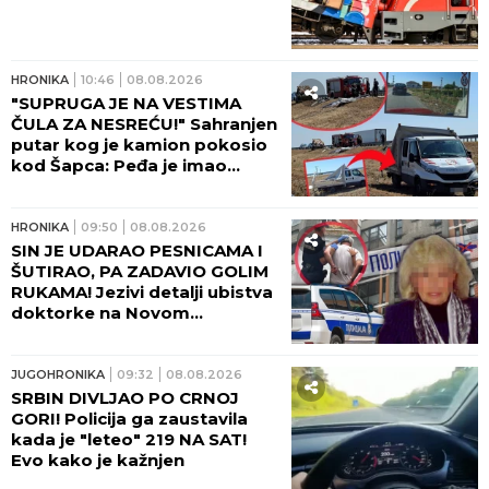
HRONIKA
17:38
08.08.2026
OGROMAN POŽAR KOD
DOLJEVCA! Veliki broj
automobila u plamenu, gori i
objekat pored!
HRONIKA
16:21
08.08.2026
POŽAR U DELIBLATSKOJ
PEŠČARI ZATVORIO PUT! Evo
kuda više ne možete da
prođete
HRONIKA
13:46
08.08.2026
SVIREPO UBIO MAJKU, PA
ZANEMEO! Saslušan
osumnjičeni za ubistvo na
Novom Beogradu, tužilaštvo
traži pritvor!
JUGOHRONIKA
13:00
08.08.2026