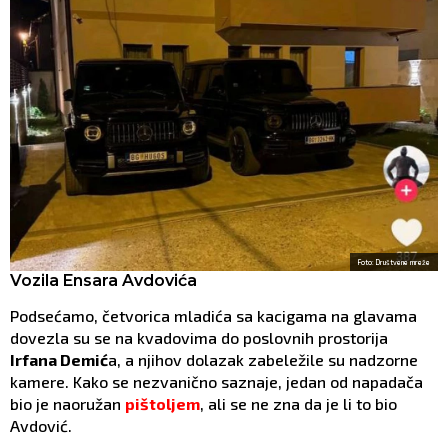
Foto: Društvene mreže
Vozila Ensara Avdovića
Podsećamo, četvorica mladića sa kacigama na glavama
dovezla su se na kvadovima do poslovnih prostorija
Irfana Demić
a, a njihov dolazak zabeležile su nadzorne
kamere. Kako se nezvanično saznaje, jedan od napadača
bio je naoružan
pištoljem
, ali se ne zna da je li to bio
Avdović.