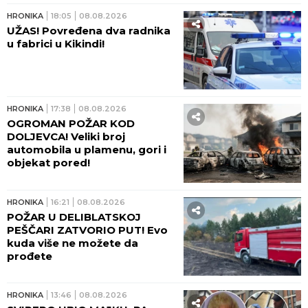
IZBODEN MUŠKARAC! Krvavi
obračun ispred zgrade BIGZ-a
u Beogradu - POSLE SVAĐE
ZARIO MU NOŽ U GRUDI!
HRONIKA
22:24
08.08.2026
TRAGEDIJA KOD PETROVCA
NA MLAVI! Mladić (26) udario
muškarca (41), on ubrzo umro
od teških povreda!
HRONIKA
22:11
08.08.2026
OGROMAN POŽAR KOD
SURČINA! Plamen se vidi iz
većeg dela Beograda - NAROD
UZNEMIREN! (FOTO)
HRONIKA
21:31
08.08.2026
UŽAS U ZEMUNU! Mladića (35)
ubio voz!