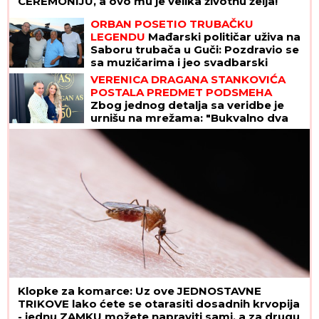
zapanjila ljude: "OPERISALA JE NOS",
tvrde plastični hirurzi: Razlika "pre i
posle" ne može da se prenebegne -
vojvotkinja pokrenula trend u
estetskoj hirurgiji
"KAD GOD SAM U KRIZI..."
Objava Milice Veličković
DIGLA BURU na mrežama, pokazala KAKO SE
ČASTI par dana nakon SUKOBA sa Terzom
(FOTO)
Muškarci rođeni u ovih 5 znakova su
NAJVEĆE ŠKRTICE: Od njih nećete
dobiti cveće, a teško da će vam i
KAFU PLATITI
(FOTO) SVI GLEDAJU U SARU JO!