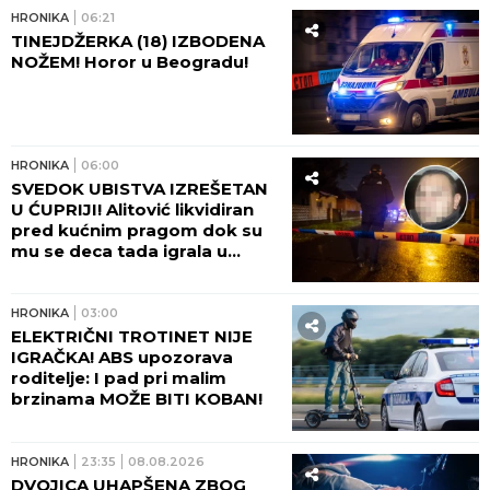
slavnog fudbalera, njegove klupske
by Aklamator
obaveze ukazuju samo na jedno
HRONIKA
HRONIKA
09:59
NESTAO MLADIĆ (28) KOD
BORČE! Otišao po drva, pa
potonuo u mulj!
HRONIKA
09:01
TINEJDŽERKA TEŠKO
POVREĐENA! Poznato u
kakvom je stanju devojka (18)
izbodena u centru Beograda!
JUGOHRONIKA
08:50
PRONAĐENO TELO
NEPOZNATOG MUŠKARCA!
Jeziv prizor na ušću Kupe u