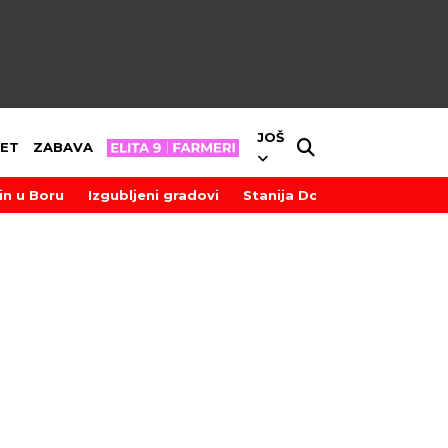
JOŠ
ET
ZABAVA
in u Boru
Izgubljeni gradovi
Stanija Dobrojević