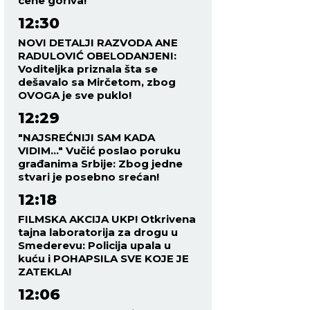
cene goriva!
12:30
NOVI DETALJI RAZVODA ANE
RADULOVIĆ OBELODANJENI:
Voditeljka priznala šta se
dešavalo sa Mirčetom, zbog
OVOGA je sve puklo!
12:29
"NAJSREĆNIJI SAM KADA
VIDIM..." Vučić poslao poruku
građanima Srbije: Zbog jedne
stvari je posebno srećan!
12:18
FILMSKA AKCIJA UKP! Otkrivena
tajna laboratorija za drogu u
Smederevu: Policija upala u
kuću i POHAPSILA SVE KOJE JE
ZATEKLA!
12:06