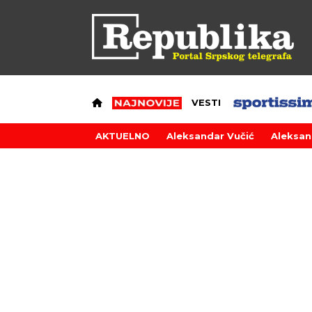
VESTI
AKTUELNO
Aleksandar Vučić
Aleksan