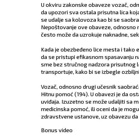
U okviru zakonske obaveze vozač, odn
da upozori sva ostala prisutna lica ko
se udalje sa kolovoza kao bi se saobraća
Nepoštovanje ove obaveze, odnosno n
često može da uzrokuje naknadne, se
Kada je obezbeđeno lice mesta i tako
da se pristupi efikasnom spasavanju na
sme bez stručnog nadzora prisutnog l
transportuje, kako bi se izbegle ozbiljn
Vozač, odnosno drugi učesnik saobraćaj
Hitnu pomoć (194). U obavezi je da os
uviđaja. Izuzetno se može udaljiti sa
medicinska pomoć, ili oceni da je mog
zdravstvene ustanove, uz obavezu da 
Bonus video