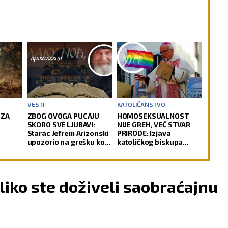
VESTI
KATOLIČANSTVO
 ZA
ZBOG OVOGA PUCAJU
HOMOSEKSUALNOST
SKORO SVE LJUBAVI:
NIJE GREH, VEĆ STVAR
Starac Jefrem Arizonski
PRIRODE: Izjava
upozorio na grešku koju
katoličkog biskupa
mnogi prave
izazvala buru u Crkvi
liko ste doživeli saobraćajnu