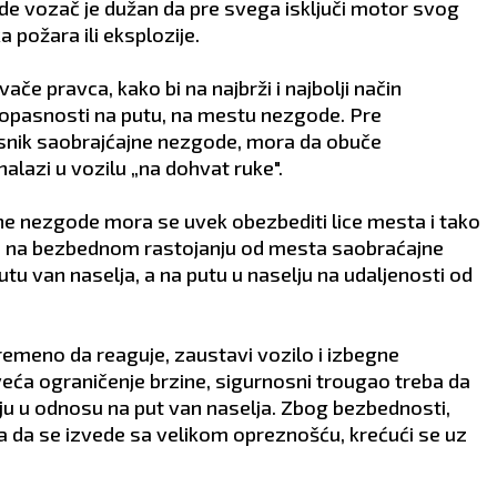
e vozač je dužan da pre svega isključi motor svog
a požara ili eksplozije.
če pravca, kako bi na najbrži i najbolji način
DEVICA
VA
 opasnosti na putu, na mestu nezgode. Pre
24.8 - 23.9
24.9 -
snik saobrajćajne nezgode, mora da obuče
nalazi u vozilu „na dohvat ruke".
aš
POSAO:
Neko bi danas
POSAO:
Merkur u L
mogao da vam poveri važan
aktivira vaše polje v
e nezgode mora se uvek obezbediti lice mesta i tako
zadatak ili poslovnu tajnu, a
planova, pa ćete up
o, na bezbednom rastojanju od mesta saobraćajne
a
upravo način na koji budete
kontakte, preporuk
tu van naselja, a na putu u naselju na udaljenosti od
reagovali doneće vam veliko
zajedničke projekte
poverenje i poštovanje.
priliku da napravit
LJUBAV:
Slobodne Device bi
korak napred.
mogle da obnove kontakt s
LJUBAV:
Zauzete Va
remeno da reaguje, zaustavi vozilo i izbegne
e
osobom iz prošlosti ili da
u period kada će za
eća ograničenje brzine, sigurnosni trougao treba da
upoznaju nekoga ko će ih
partnerom praviti 
ju u odnosu na put van naselja. Zbog bezbednosti,
privući smirenošću i zrelošću.
budućnost.
 da se izvede sa velikom opreznošću, krećući se uz
ZDRAVLJE:
Više se
ZDRAVLJE:
Povedit
odmarajte.
o leđima.