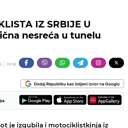
LISTA IZ SRBIJE U
ična nesreća u tunelu
6
19:18
Dodaj Republiku kao željeni izvor na Googlu
ija
t je izgubila i motociklistkinja iz