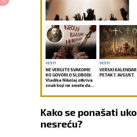
VESTI
VESTI
NE VERUJTE SVAKOME
VERSKI KALENDAR
KO GOVORI O SLOBODI:
PETAK 7. AVGUST
Vladika Nikolaj otkriva
znak koji ne smete da
previdite
Kako se ponašati uko
nesreću?