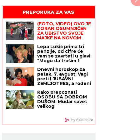
PREPORUKA ZA VAS
(FOTO, VIDEO) OVO JE
ZORAN OSUMNJIČEN
ZA UBISTVO SVOJE
MAJKE NA NOVOM
BEOGRADU!
Policija ga
Lepa Lukić prima tri
izvela bosog, KRVAVIH
penzije, od cifre će
nogu sa lisicama na
vam se zavrteti u glavi:
rukama, ušao u kola
"Mogu da trošim 1
Hitne pomoći
penziju nedeljno"
Dnevni horoskop za
petak, 7. avgust: Vagi
preti LJUBAVNI
ZEMLJOTRES, a rođeni
u ovom znaku opasno
Kako prepoznati
rizikuju na poslu
OSOBU SA DOBROM
DUŠOM: Mudar savet
velikog
DOSTOJEVSKOG
svako treba da
zapamti
by Aklamator