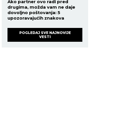
Ako partner ovo radi pred
drugima, možda vam ne daje
dovoljno poštovanja: 5
upozoravajućih znakova
POGLEDAJ SVE NAJNOVIJE
VESTI