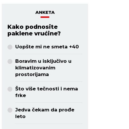
ANKETA
Kako podnosite
paklene vrućine?
Uopšte mi ne smeta +40
Boravim u isključivo u
klimatizovanim
prostorijama
Što više tečnosti i nema
frke
Jedva čekam da prođe
leto