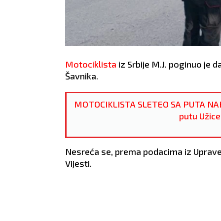
Motociklista
iz Srbije M.J. poginuo je
Šavnika.
MOTOCIKLISTA SLETEO SA PUTA NAKO
putu Užice
Nesreća se, prema podacima iz Uprave p
Vijesti.