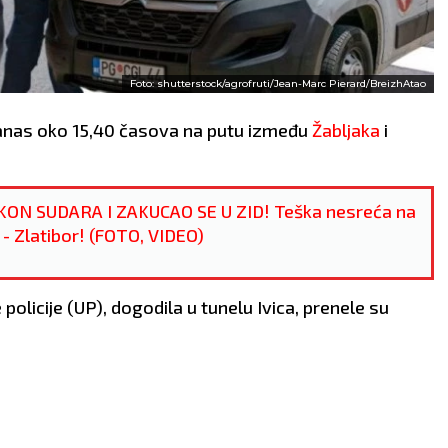
Foto: shutterstock/agrofruti/Jean-Marc Pierard/BreizhAtao
 danas oko 15,40 časova na putu između
Žabljaka
i
N SUDARA I ZAKUCAO SE U ZID! Teška nesreća na
 - Zlatibor! (FOTO, VIDEO)
olicije (UP), dogodila u tunelu Ivica, prenele su