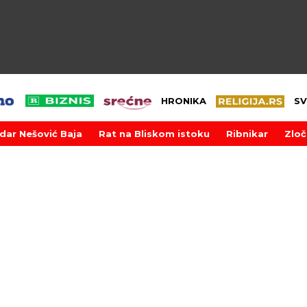
HRONIKA
SV
dar Nešović Baja
Rat na Bliskom istoku
Ribnikar
Zloč