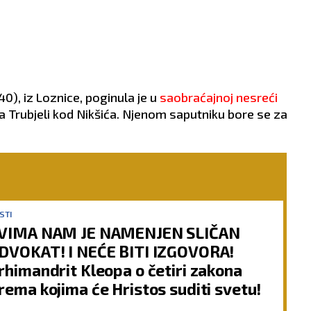
40), iz Loznice, poginula je u
saobraćajnoj nesreći
a Trubjeli kod Nikšića. Njenom saputniku bore se za
STI
VIMA NAM JE NAMENJEN SLIČAN
DVOKAT! I NEĆE BITI IZGOVORA!
rhimandrit Kleopa o četiri zakona
rema kojima će Hristos suditi svetu!