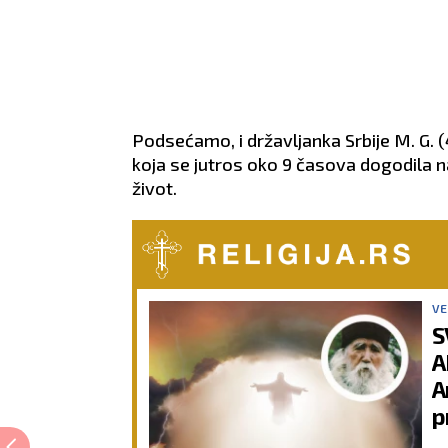
Podsećamo, i državljanka Srbije M. G. (
koja se jutros oko 9 časova dogodila n
život.
VE
S
A
A
p