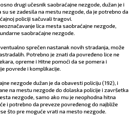
osno drugi učesnik saobraćajne nezgode, dužan je i
ja su se zadesila na mestu nezgode, da je potrebno da
jnoj policiji sačuvali tragovi.
eoznačavanje lica mesta saobraćajne nezgode,
kundarne saobraćajne nezgode.
 eventualno sprečen nastanak novih stradanja, može
stradalih. Potrebno je znati da povređeno lice ne
ekara, opreme i Hitne pomoći da se pomera i
ije povrede i komplikacije.
ne nezgode dužan je da obavesti policiju (192), i
tane na mestu nezgode do dolaska policije i završetka
 mesta nezgode, samo ako mu je neophodna hitna
uće i potrebno da preveze povređenog do najbliže
se što pre moguće vrati na mesto nezgode.