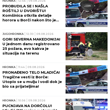
HRONIKA
12:46
09.08.2026
PROBUDILA SE I NAŠLA
ROŠTILJ U DVORIŠTU!
Komšinica otkrila detalje
horora u Borči nakon što je
telo mladića izvučeno iz mulja:
"ŠTA LI SU RADILI U KANALU?!"
JUGOHRONIKA
12:30
09.08.2026
GORI SEVERNA MAKEDONIJA!
U jednom danu registrovano
25 požara, evo kakva je
situacija na terenu
HRONIKA
11:44
09.08.2026
PRONAĐENO TELO MLADIĆA!
Tragične vesti iz Borče:
Utopio se u mulju i vodi dok je
bio sa prijateljima!
HRONIKA
10:56
09.08.2026
PUCNJAVA NA DORĆOLU!