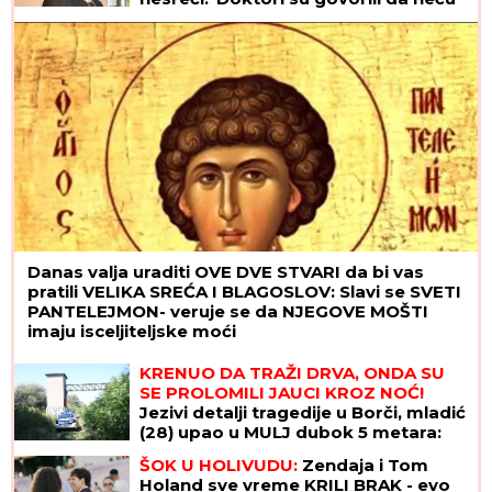
moći da govorim"
Danas valja uraditi OVE DVE STVARI da bi vas
pratili VELIKA SREĆA I BLAGOSLOV: Slavi se SVETI
PANTELEJMON- veruje se da NJEGOVE MOŠTI
imaju isceljiteljske moći
KRENUO DA TRAŽI DRVA, ONDA SU
SE PROLOMILI JAUCI KROZ NOĆ!
Jezivi detalji tragedije u Borči, mladić
(28) upao u MULJ dubok 5 metara:
"Jadno dete, da tako strada..."
ŠOK U HOLIVUDU:
Zendaja i Tom
(FOTO, VIDEO)
Holand sve vreme KRILI BRAK - evo