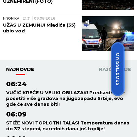
UZNEMIREN! (FOTO)
HRONIKA
21:31
08.08.2026
UŽAS U ZEMUNU! Mladića (35)
ubio voz!
SPORTISSIMO
NAJNOVIJE
NAJČITANIJE
06:24
VUČIĆ KREĆE U VELIKI OBILAZAK! Predsednik će
posetiti više gradova na jugozapadu Srbije, evo
gde će sve danas biti!
06:09
STIŽE NOVI TOPLOTNI TALAS! Temperatura danas
do 37 stepeni, narednih dana još toplije!