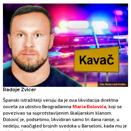
Foto: Shutterstock/FotoDax
Radoje Zvicer
Španski istražitelji veruju da je ova likvidacija direktna
osveta za ubistvo Beograđanina
Maria Đolovića
, koji se
povezivao sa suprotstavljenim škaljarskim klanom.
Đolović je, podsetimo, likvidiran samo tri dana ranije, u
nedelju, naočigled brojnih svedoka u Barseloni, kada mu je