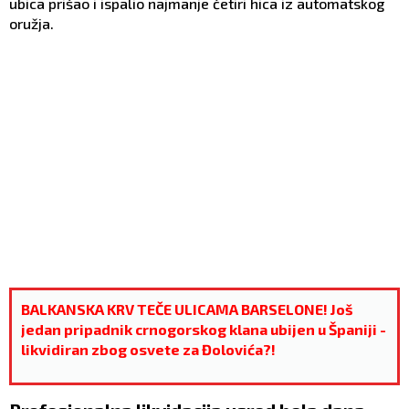
ubica prišao i ispalio najmanje četiri hica iz automatskog
oružja.
BALKANSKA KRV TEČE ULICAMA BARSELONE! Još
jedan pripadnik crnogorskog klana ubijen u Španiji -
likvidiran zbog osvete za Đolovića?!