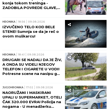
konja tokom treninga -
ZADOBILA POVREDE GLAVE,
HITNO TRANSPORTOVANA U
UC!
HRONIKA
18:56
09.08.2026
IZVUČENO TELO KOD BELE
STENE! Sumnja se da je reč o
ovom muškarcu!
HRONIKA
18:41
09.08.2026
DRUGARI SE NADALI DA JE ŽIV,
A ONDA SU VIDELI NJEGOV
TELEFON I CIGARETE U VODI!
Potresne scene na nasipu gde
se udavio mladić iz Crvenke!
JUGOHRONIKA
17:02
09.08.2026
NAORUŽANI I MASKIRANI
UPALI U SUPERMARKET, OTELI
ČAK 320.000 EVRA! Policija na
nogama - U menadžerku