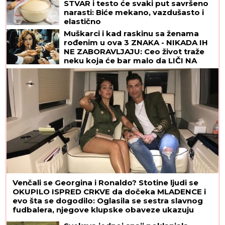
STVAR i testo će svaki put savršeno
narasti: Biće mekano, vazdušasto i
elastično
Muškarci i kad raskinu sa ženama
rođenim u ova 3 ZNAKA - NIKADA IH
NE ZABORAVLJAJU: Ceo život traže
neku koja će bar malo da LIČI NA
NJIH, ali tako nešto će TEŠKO naći
Venčali se Georgina i Ronaldo? Stotine ljudi se
OKUPILO ISPRED CRKVE da dočeka MLADENCE i
evo šta se dogodilo: Oglasila se sestra slavnog
fudbalera, njegove klupske obaveze ukazuju
samo na jedno