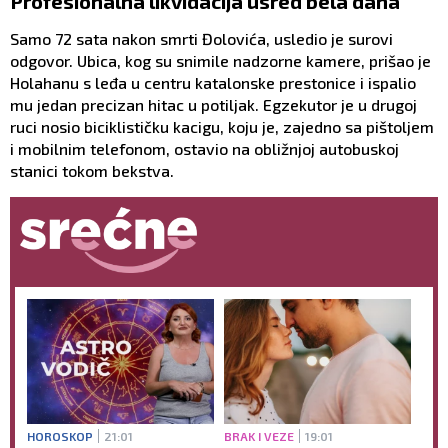
Profesionalna likvidacija usred bela dana
Samo 72 sata nakon smrti Đolovića, usledio je surovi
odgovor. Ubica, kog su snimile nadzorne kamere, prišao je
Holahanu s leđa u centru katalonske prestonice i ispalio
mu jedan precizan hitac u potiljak. Egzekutor je u drugoj
ruci nosio biciklističku kacigu, koju je, zajedno sa pištoljem
i mobilnim telefonom, ostavio na obližnjoj autobuskoj
stanici tokom bekstva.
HOROSKOP
21:01
BRAK I VEZE
19:01