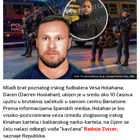
Foto: Privatna arhiva, Mup, Shutterstock/inSky_1865
Mlađi brat poznatog irskog fudbalera Vesa Holahana,
Daren (Darren Hoolahan), ubijen je u sredu oko 10 časova
ujutru u brutalnoj sačekuši u samom centru Barselone.
Prema informacijama španskih medija, Holahan je bio
visoko-pozicionirana veza između zloglasnog irskog
Kinahan kartela i balkanskog narko-kartela, na čijem se
čelu nalazi odbegli vođa "kavčana"
Radoje Zvicer
,
saznaje Republika.