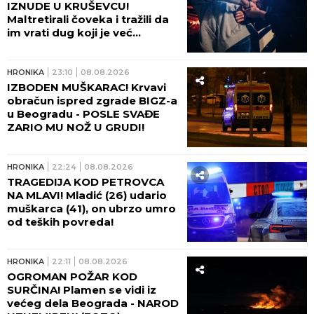
IZNUDE U KRUŠEVCU!
Maltretirali čoveka i tražili da
im vrati dug koji je već
otplatio uz debelu kamatu!
HRONIKA
23:10
08.08.2026
IZBODEN MUŠKARAC! Krvavi
obračun ispred zgrade BIGZ-a
u Beogradu - POSLE SVAĐE
ZARIO MU NOŽ U GRUDI!
HRONIKA
22:24
08.08.2026
TRAGEDIJA KOD PETROVCA
NA MLAVI! Mladić (26) udario
muškarca (41), on ubrzo umro
od teških povreda!
HRONIKA
22:11
08.08.2026
OGROMAN POŽAR KOD
SURČINA! Plamen se vidi iz
većeg dela Beograda - NAROD