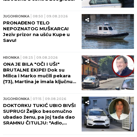
JUGOHRONIKA
08:50
09.08.2026
PRONAĐENO TELO
NEPOZNATOG MUŠKARCA!
Jeziv prizor na ušću Kupe u
Savu!
HRONIKA
08:25
09.08.2026
ONA JE BILA "OČI I UŠI"
BRUTALNE EKIPE! Dok su
Milica i Marko mučili pekara
(73), Martina je imala ključnu
ulogu - nakon zločina
"počastila" sebe novim
automobilom!
JUGOHRONIKA
07:15
09.08.2026
DOKTORKU TUKIĆ UBIO BIVŠI
SUPRUG! Željko besomučno
ubadao ženu, pa joj tada dao
SRAMNU ČITULJU: "Adio,
voljena!"