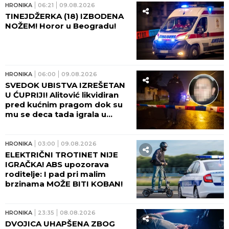
HRONIKA
06:21
09.08.2026
TINEJDŽERKA (18) IZBODENA
NOŽEM! Horor u Beogradu!
HRONIKA
06:00
09.08.2026
SVEDOK UBISTVA IZREŠETAN
U ĆUPRIJI! Alitović likvidiran
pred kućnim pragom dok su
mu se deca tada igrala u
dvorištu!
HRONIKA
03:00
09.08.2026
ELEKTRIČNI TROTINET NIJE
IGRAČKA! ABS upozorava
roditelje: I pad pri malim
brzinama MOŽE BITI KOBAN!
HRONIKA
23:35
08.08.2026
DVOJICA UHAPŠENA ZBOG