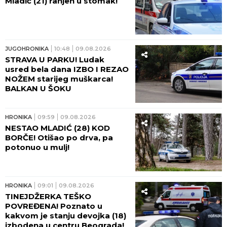
Mladić (21) ranjen u stomak!
JUGOHRONIKA
10:48
09.08.2026
STRAVA U PARKU! Ludak
usred bela dana IZBO I REZAO
NOŽEM starijeg muškarca!
BALKAN U ŠOKU
HRONIKA
09:59
09.08.2026
NESTAO MLADIĆ (28) KOD
BORČE! Otišao po drva, pa
potonuo u mulj!
HRONIKA
09:01
09.08.2026
TINEJDŽERKA TEŠKO
POVREĐENA! Poznato u
kakvom je stanju devojka (18)
izbodena u centru Beograda!