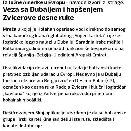
iz Južne Amerike u Evropu
- navode izvori iz istrage.
Veza sa Dubaijem i hapšenjem
Zvicerove desne ruke
Mreža u kojoj je Holahan operisao vodi direktno do samog
vrha kavačkog klana i globalnog „Super-kartela“ čije se
logističko jezgro nalazi u Dubaiju. Saradnja irske mafije i
Balkanaca godinama unazad funkcioniše besprekorno na
relaciji Španija–Belgija–Ujedinjeni Arapski Emirati.
Ova likvidacija dolazi u trenutku kada je balkanski kartel
pretrpeo ozbiljan udarac u Evropi. Nedavno je u Dubaiju
lociran i ekspresno Belgiji izručen Desimir Babić (43),
označen kao desna ruka Radoja Zvicera i ključni logističar
„kavčana“ koji je iz Antverpena rukovodio prijemom
kokainskih pošiljki.
Dešifrovanjem Skaj aplikacije utvrđeno je da su balkanske
grupe i irski kartel Kinahan delili iste rute, skladišta i
kanale distribucije.