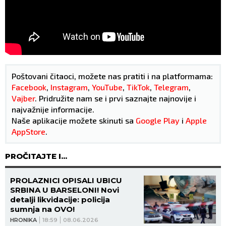
Poštovani čitaoci, možete nas pratiti i na platformama:
Facebook
,
Instagram
,
YouTube
,
TikTok
,
Telegram
,
Vajber
. Pridružite nam se i prvi saznajte najnovije i
najvažnije informacije.
Naše aplikacije možete skinuti sa
Google Play
i
Apple
AppStore
.
PROČITAJTE I...
PROLAZNICI OPISALI UBICU
SRBINA U BARSELONI! Novi
detalji likvidacije: policija
sumnja na OVO!
HRONIKA
18:59
08.06.2026