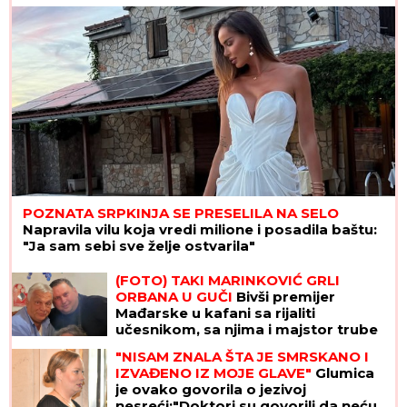
POZNATA SRPKINJA SE PRESELILA NA SELO
Napravila vilu koja vredi milione i posadila baštu:
"Ja sam sebi sve želje ostvarila"
(FOTO) TAKI MARINKOVIĆ GRLI
ORBANA U GUČI
Bivši premijer
Mađarske u kafani sa rijaliti
učesnikom, sa njima i majstor trube
"NISAM ZNALA ŠTA JE SMRSKANO I
IZVAĐENO IZ MOJE GLAVE"
Glumica
je ovako govorila o jezivoj
nesreći:"Doktori su govorili da neću