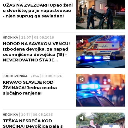
UŽAS NA ZVEZDARI! Upao ženi
u dvorište, pa je napastvovao
- njen suprug ga savladao!
HRONIKA
22:07
09.08.2026
HOROR NA SAVSKOM VENCU!
Izbodena devojka, za napad
osumnjičena devojčica (15) -
NEVEROVATNO ŠTA JE
URADILA S NOŽEM POSLE
RANJAVANJA!
JUGOHRONIKA
21:54
09.08.2026
KRVAVO SLAVLJE KOD
ŽIVINACA! Jedna osoba
slučajno ranjena!
HRONIKA
20:31
09.08.2026
TEŠKA NESREĆA KOD
SURČINA! Devojčica pala s