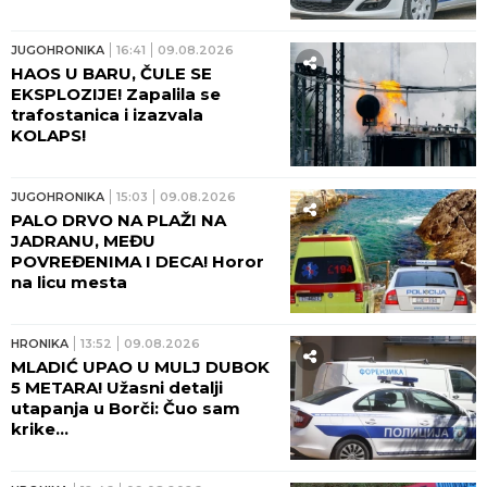
uperili pištolj, usledila teška
drama!
JUGOHRONIKA
16:41
09.08.2026
HAOS U BARU, ČULE SE
EKSPLOZIJE! Zapalila se
trafostanica i izazvala
KOLAPS!
JUGOHRONIKA
15:03
09.08.2026
PALO DRVO NA PLAŽI NA
JADRANU, MEĐU
POVREĐENIMA I DECA! Horor
na licu mesta
HRONIKA
13:52
09.08.2026
MLADIĆ UPAO U MULJ DUBOK
5 METARA! Užasni detalji
utapanja u Borči: Čuo sam
krike...