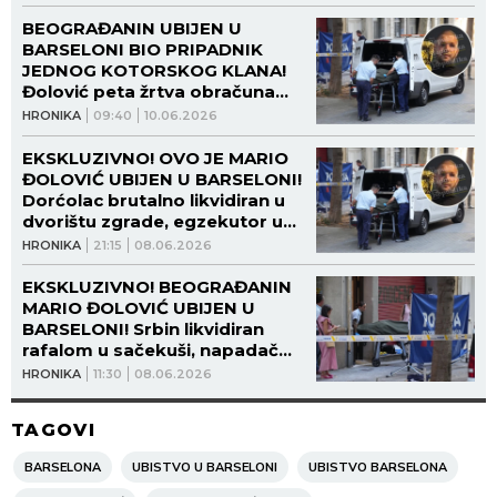
BEOGRAĐANIN UBIJEN U
BARSELONI BIO PRIPADNIK
JEDNOG KOTORSKOG KLANA!
Đolović peta žrtva obračuna
između "kavčana" i "škaljaraca"
HRONIKA
09:40
10.06.2026
u Španiji!
EKSKLUZIVNO! OVO JE MARIO
ĐOLOVIĆ UBIJEN U BARSELONI!
Dorćolac brutalno likvidiran u
dvorištu zgrade, egzekutor u
njega sasuo čitav šaržer!
HRONIKA
21:15
08.06.2026
(FOTO)
EKSKLUZIVNO! BEOGRAĐANIN
MARIO ĐOLOVIĆ UBIJEN U
BARSELONI! Srbin likvidiran
rafalom u sačekuši, napadač
ispraznio ceo okvir u njega!
HRONIKA
11:30
08.06.2026
TAGOVI
BARSELONA
UBISTVO U BARSELONI
UBISTVO BARSELONA