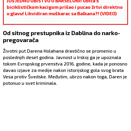
JOŠ JEDNO UBISTVO U BARSELONI! Ubica s
biciklističkom kacigom prišao i pucao žrtvi direktno
u glavu! Likvidiran muškarac sa Balkana?! (VIDEO)
Od sitnog prestupnika iz Dablina do narko-
pregovarača
Životni put Darena Holahana drastično se promenio u
poslednjih deset godina. Javnost u Irskoj ga je upoznala
tokom Evropskog prvenstva 2016. godine, kada je ponosno
davao izjave za medije nakon istorijskog gola svog brata
Vesa protiv Švedske. Međutim, ubrzo nakon toga, Daren je
potonuo u svet kriminala.