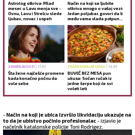
Astrolog otkriva: Mlad
Način na koji se ljubite
mesec u Lavu menja sve -
otkriva mnogo o vašoj vezi:
Ovnu, Lavu i Strelcu slede
Jedan poljubac govori da li
ljubav, novac i uspeh
među vama vlada potpuno
poverenje
ZANIMLJIVOSTI
17:01
TRADICIONALNI UKUSI
14:01
Šta žene najčešće promene
ĐUVEČ BEZ MESA pun
kada konačno počnu da
ukusa: Sočan ručak iz
vole sebe
jedne šerpe koji će svi
voleti leti
-
Način na koji je ubica izvršio likvidaciju ukazuje na
to da je ubistvo počinio profesionalac
- izjavio je
načelnik katalonske policije Toni Rodrigez.