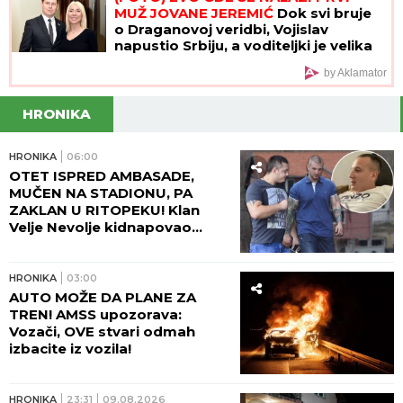
MUŽ JOVANE JEREMIĆ
Dok svi bruje
o Draganovoj veridbi, Vojislav
napustio Srbiju, a voditeljki je velika
podrška: "Brak nam je bio savršen"
by Aklamator
HRONIKA
HRONIKA
06:00
OTET ISPRED AMBASADE,
MUČEN NA STADIONU, PA
ZAKLAN U RITOPEKU! Klan
Velje Nevolje kidnapovao
Nikolu Mitića, a onda ga
brutalno ubili: OVO NI
"ZEMUNCI" NISU RADILI!
HRONIKA
03:00
AUTO MOŽE DA PLANE ZA
TREN! AMSS upozorava:
Vozači, OVE stvari odmah
izbacite iz vozila!
HRONIKA
23:31
09.08.2026