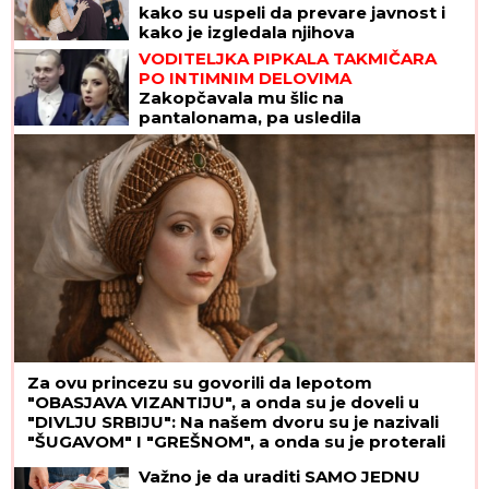
kako su uspeli da prevare javnost i
kako je izgledala njihova
GLAMUROZNA SVADBA
VODITELJKA PIPKALA TAKMIČARA
PO INTIMNIM DELOVIMA
Zakopčavala mu šlic na
pantalonama, pa usledila
neprijatnost: " Zanimljivo je kada
voditeljka odradi još neke stvari"
Za ovu princezu su govorili da lepotom
"OBASJAVA VIZANTIJU", a onda su je doveli u
"DIVLJU SRBIJU": Na našem dvoru su je nazivali
"ŠUGAVOM" I "GREŠNOM", a onda su je proterali
GOLU I BOSU
Važno je da uraditi SAMO JEDNU