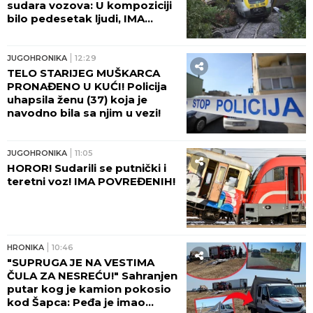
sudara vozova: U kompoziciji
bilo pedesetak ljudi, IMA
TEŠKO POVREĐENIH!
JUGOHRONIKA
12:29
TELO STARIJEG MUŠKARCA
PRONAĐENO U KUĆI! Policija
uhapsila ženu (37) koja je
navodno bila sa njim u vezi!
JUGOHRONIKA
11:05
HOROR! Sudarili se putnički i
teretni voz! IMA POVREĐENIH!
HRONIKA
10:46
"SUPRUGA JE NA VESTIMA
ČULA ZA NESREĆU!" Sahranjen
putar kog je kamion pokosio
kod Šapca: Peđa je imao