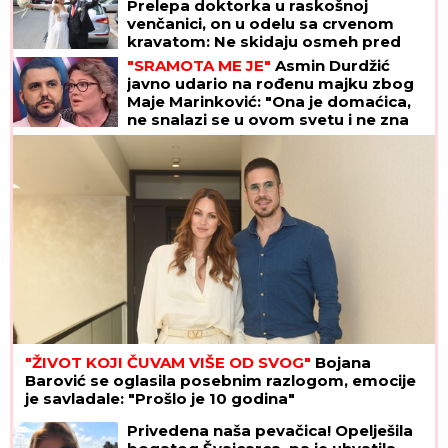
Prelepa doktorka u raskošnoj
venčanici, on u odelu sa crvenom
kravatom: Ne skidaju osmeh pred
crkveno venčanje
"SRAMOTA ME JE"
Asmin Durdžić
javno udario na rođenu majku zbog
Maje Marinković: "Ona je domaćica,
ne snalazi se u ovom svetu i ne zna
da prestane"
"ŽIVOT KOJI ČUVAM VIŠE OD SVOG"
Bojana
Barović se oglasila posebnim razlogom, emocije
je savladale: "Prošlo je 10 godina"
Privedena naša pevačica! Opelješila