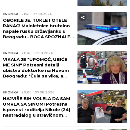
NOVIM INFORMACIJAMA!
HRONIKA
21:41
07.08.2026
OBORILE JE, TUKLE I OTELE
RANAC! Maloletnice brutalno
napale rusku državljanku u
Beogradu - BOGA SPOZNALE
KAD SE DEVOJKA PODIGLA!
HRONIKA
21:36
07.08.2026
VIKALA JE "UPOMOĆ, UBIĆE
ME SIN!" Potresni detalji
ubistva doktorke na Novom
Beogradu: "Čula se vika, a
onda JEZIVA TIŠINA!" (FOTO,
VIDEO)
HRONIKA
20:00
07.08.2026
NAJVIŠE BIH VOLELA DA SAM
UMRLA SA SINOM! Potresna
ispovest roditelja Nikole (24)
nastradalog u stravičnom
udesu na Umki, dve godine
čekaju pravdu! (FOTO)