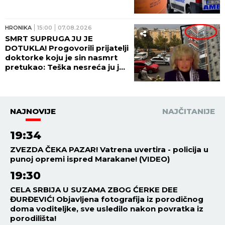
HRONIKA
15:00
07.08.2026
SMRT SUPRUGA JU JE
DOTUKLA! Progovorili prijatelji
doktorke koju je sin nasmrt
pretukao: Teška nesreća ju je
pratila... (FOTO)
NAJNOVIJE
NAJČITANIJE
19:34
ZVEZDA ČEKA PAZAR! Vatrena uvertira - policija u
punoj opremi ispred Marakane! (VIDEO)
19:30
CELA SRBIJA U SUZAMA ZBOG ĆERKE DEE
ĐURĐEVIĆ! Objavljena fotografija iz porodičnog
doma voditeljke, sve usledilo nakon povratka iz
porodilišta!