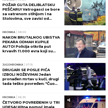
POŽAR GUTA DELIBLATSKU
PEŠČARU! Vatrogasci se bore
sa vatrenom stihijom i na
Stolovima, sve zavisi od
temperature i vetra!
HRONIKA
08:00
NAKON BRUTALNOG UBISTVA
PEKARA ODMAH KUPILE
AUTO! Policija otkrila put
krvavih 11.000 evra koji su
nestali iz sefa na Karaburmi:
Ovako su osumnjičeni podelili
plen!
JUGOHRONIKA
07:15
DRUGARI SE POSLE PIĆA
IZBOLI NOŽEVIMA! Jedan
pronađen mrtav u kući, drugi
tada teško povređen: "Čuo
sam viku, dečko je ležao U
LOKVI KRVI!"
HRONIKA
06:35
ČETVORO POVREĐENIH U TRI
UDESA! Hitna pomoć imala