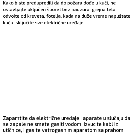
Kako biste predupredili da do požara dođe u kući, ne
ostavljajte uključen šporet bez nadzora, grejna tela
odvojte od kreveta, fotelja, kada na duže vreme napuštate
kuću isključite sve električne uređaje.
Zapamtite da električne uređaje i aparate u slučaju da
se zapale ne smete gasiti vodom. Izvucite kabl iz
utičnice, i gasite vatrogasnim aparatom sa prahom