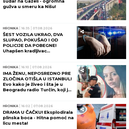
sudar na Gazeli - ogromna
gužva u smeru ka Nišu!
HRONIKA
16:35
07.08.2026
ŠEST VOZILA UKRAO, DVA
SLUPAO, POKUŠAO I OD
POLICIJE DA POBEGNE!
Uhapšen kradljivac
automobila u Rumi - JUČE
IZAZVAO DVE SAOBRAĆAJNE
NESREĆE!
HRONIKA
16:10
07.08.2026
IMA ŽENU, NEPOSREDNO PRE
ZLOČINA OTIŠLA U ISTANBUL!
Evo kako je živeo i šta je u
Beogradu radio Turčin, koji je
ubio mladu Ruskinju - HOROR!
HRONIKA
16:02
07.08.2026
DRAMA U ČAČKU! Eksplodirala
plinska boca - Hitna pomoć na
licu mesta!