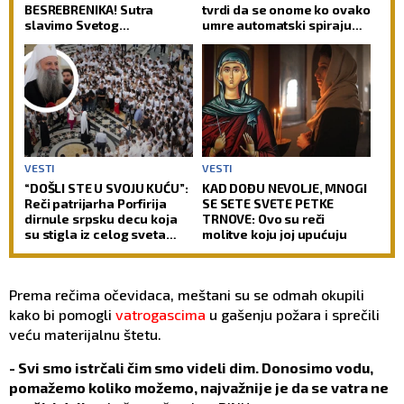
BESREBRENIKA! Sutra
tvrdi da se onome ko ovako
slavimo Svetog
umre automatski spiraju
velikomučenika
svi grehovi, osim dva
Pantelejmona!
VESTI
VESTI
“DOŠLI STE U SVOJU KUĆU”:
KAD DOĐU NEVOLJE, MNOGI
Reči patrijarha Porfirija
SE SETE SVETE PETKE
dirnule srpsku decu koja
TRNOVE: Ovo su reči
su stigla iz celog sveta
molitve koju joj upućuju
(FOTO)
Prema rečima očevidaca, meštani su se odmah okupili
kako bi pomogli
vatrogascima
u gašenju požara i sprečili
veću materijalnu štetu.
- Svi smo istrčali čim smo videli dim. Donosimo vodu,
pomažemo koliko možemo, najvažnije je da se vatra ne