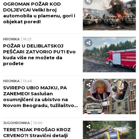
OGROMAN POŽAR KOD
DOLJEVCA! Veliki broj
automobila u plamenu, gori i
objekat pored!
HRONIKA
16:21
POŽAR U DELIBLATSKOJ
PEŠČARI ZATVORIO PUT! Evo
kuda više ne možete da
prođete
HRONIKA
13:46
SVIREPO UBIO MAJKU, PA
ZANEMEO! Saslušan
osumnjičeni za ubistvo na
Novom Beogradu, tužilaštvo
traži pritvor!
JUGOHRONIKA
13:00
TERETNJAK PROŠAO KROZ
CRVENO?! Stravični detalji