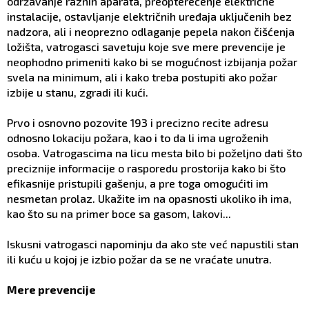
održavanje raznih aparata, preopterećenje električne
instalacije, ostavljanje električnih uređaja uključenih bez
nadzora, ali i neoprezno odlaganje pepela nakon čišćenja
ložišta, vatrogasci savetuju koje sve mere prevencije je
neophodno primeniti kako bi se mogućnost izbijanja požar
svela na minimum, ali i kako treba postupiti ako požar
izbije u stanu, zgradi ili kući.
Prvo i osnovno pozovite 193 i precizno recite adresu
odnosno lokaciju požara, kao i to da li ima ugroženih
osoba. Vatrogascima na licu mesta bilo bi poželjno dati što
preciznije informacije o rasporedu prostorija kako bi što
efikasnije pristupili gašenju, a pre toga omogućiti im
nesmetan prolaz. Ukažite im na opasnosti ukoliko ih ima,
kao što su na primer boce sa gasom, lakovi...
Iskusni vatrogasci napominju da ako ste već napustili stan
ili kuću u kojoj je izbio požar da se ne vraćate unutra.
Mere prevencije