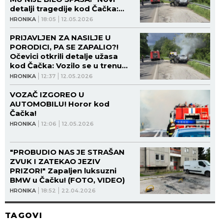
detalji tragedije kod Čačka:
AUTOMOBIL IZGOREO, ČOVEK
HRONIKA
18:05
12.05.2026
ŽIV IZGOREO! (FOTO)
PRIJAVLJEN ZA NASILJE U
PORODICI, PA SE ZAPALIO?!
Očevici otkrili detalje užasa
kod Čačka: Vozilo se u trenu
pretvorilo u buktinju! (FOTO)
HRONIKA
12:37
12.05.2026
VOZAČ IZGOREO U
AUTOMOBILU! Horor kod
Čačka!
HRONIKA
12:06
12.05.2026
"PROBUDIO NAS JE STRAŠAN
ZVUK I ZATEKAO JEZIV
PRIZOR!" Zapaljen luksuzni
BMW u Čačku! (FOTO, VIDEO)
HRONIKA
18:52
22.04.2026
TAGOVI