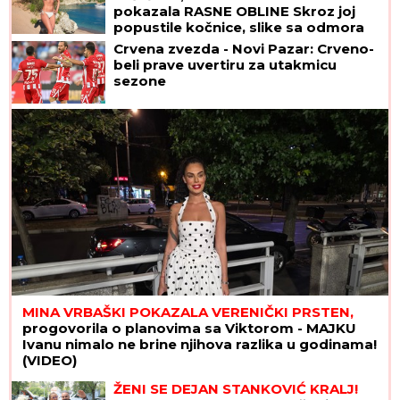
pokazala RASNE OBLINE Skroz joj
popustile kočnice, slike sa odmora
napravile dar-mar
Crvena zvezda - Novi Pazar: Crveno-
beli prave uvertiru za utakmicu
sezone
MINA VRBAŠKI POKAZALA VERENIČKI PRSTEN,
progovorila o planovima sa Viktorom - MAJKU
Ivanu nimalo ne brine njihova razlika u godinama!
(VIDEO)
ŽENI SE DEJAN STANKOVIĆ KRALJ!