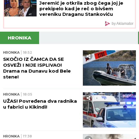
Jeremić je otkrila zbog čega joj je
prekipelo kad je reč o bivšem
vereniku Draganu Stankoviću
by Aklamator
HRONIKA
HRONIKA
18:52
SKOČIO IZ ČAMCA DA SE
OSVEŽI I NIJE ISPLIVAO!
Drama na Dunavu kod Bele
stene!
HRONIKA
18:05
UŽAS! Povređena dva radnika
u fabrici u Kikindi!
HRONIKA
17:38