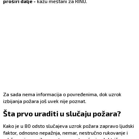
proširi dalje -
kažu meštani za RINU.
Za sada nema informacija o povređenima, dok uzrok
izbijanja požara još uvek nije poznat.
Šta prvo uraditi u slučaju požara?
Kako je u 80 odsto slučajeva uzrok požara zapravo ljudski
faktor, odnosno nepažnja, nemar, nestručno rukovanje i