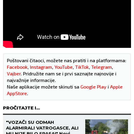
Poštovani čitaoci, možete nas pratiti i na platformama:
Facebook
,
Instagram
,
YouTube
,
TikTok
,
Telegram
,
Vajber
. Pridružite nam se i prvi saznajte najnovije i
najvažnije informacije.
Naše aplikacije možete skinuti sa
Google Play
i
Apple
AppStore
.
PROČITAJTE I...
"VOZAČI SU ODMAH
ALARMIRALI VATROGASCE, ALI
MU NIJE BILO SPASA!" Novi