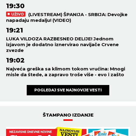
19:30
(LIVESTREAM) ŠPANIJA - SRBIJA: Devojke
UŽIVO
napadaju medalju! (VIDEO)
19:21
LUKA VILDOZA RAZBESNEO DELIJE! Jednom
izjavom je dodatno iznervirao navijače Crvene
zvezde
19:02
Najveća greška sa klimom tokom vrućina: Mnogi
misle da štede, a zapravo troše više - evo i zašto
POGLEDAJ SVE NAJNOVIJE VESTI
ŠTAMPANO IZDANJE