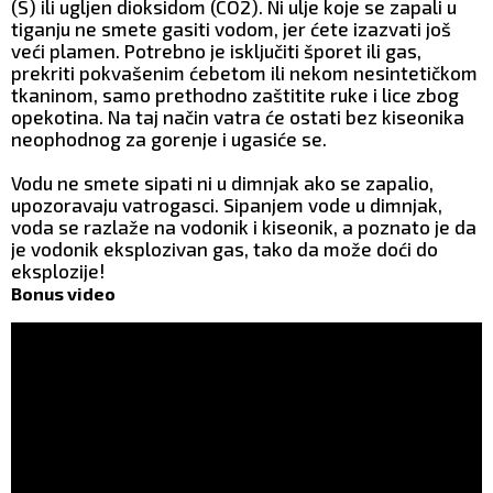
(S) ili ugljen dioksidom (CO2). Ni ulje koje se zapali u
tiganju ne smete gasiti vodom, jer ćete izazvati još
veći plamen. Potrebno je isključiti šporet ili gas,
prekriti pokvašenim ćebetom ili nekom nesintetičkom
tkaninom, samo prethodno zaštitite ruke i lice zbog
opekotina. Na taj način vatra će ostati bez kiseonika
neophodnog za gorenje i ugasiće se.
Vodu ne smete sipati ni u dimnjak ako se zapalio,
upozoravaju vatrogasci. Sipanjem vode u dimnjak,
voda se razlaže na vodonik i kiseonik, a poznato je da
je vodonik eksplozivan gas, tako da može doći do
eksplozije!
Bonus video