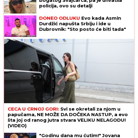
bogatog Švajcarca, pa je uhvatila
policija, ovo su detalji
DONEO ODLUKU
Evo kada Asmin
Durdžić napušta Srbiju i ide u
Dubrovnik: "Sto posto će biti tada"
CECA U CRNOJ GORI:
Svi se okretali za njom u
papučama, NE MOŽE DA DOČEKA NASTUP, a evo
šta joj od ranog jutra stvara VELIKU NELAGODU!
(VIDEO)
"Godinu dana mu ćutim!" Jovana