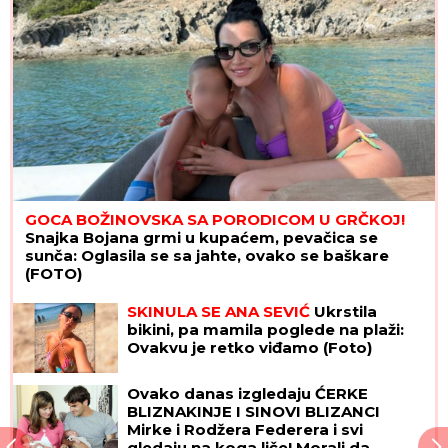
GOCA BOŽINOVSKA SA PORODICOM U GRČKOJ!
Snajka Bojana grmi u kupaćem, pevačica se
sunča: Oglasila se sa jahte, ovako se baškare
(FOTO)
SKINULA SE ANA SEVIĆ
Ukrstila
bikini, pa mamila poglede na plaži:
Ovakvu je retko viđamo (Foto)
Ovako danas izgledaju ĆERKE
BLIZNAKINJE I SINOVI BLIZANCI
Mirke i Rodžera Federera i svi
gledaju na koga liče! Morali da