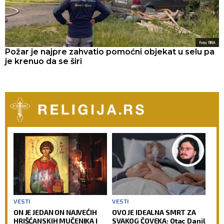
Foto: RINA
Požar je najpre zahvatio pomoćni objekat u selu pa
je krenuo da se širi
VESTI
VESTI
ON JE JEDAN ON NAJVEĆIH
OVO JE IDEALNA SMRT ZA
HRIŠĆANSKIH MUČENIKA I
SVAKOG ČOVEKA: Otac Danil