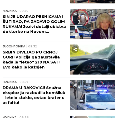
samo JEDNU ŽELJU!
HRONIKA
09:50
SIN JE UDARAO PESNICAMA I
ŠUTIRAO, PA ZADAVIO GOLIM
RUKAMA! Jezivi detalji ubistva
doktorke na Novom
Beogradu: POLICAJCI REKLI
DA OVAKVU SUROVOST NE
PAMTE!
JUGOHRONIKA
09:32
SRBIN DIVLJAO PO CRNOJ
GORI! Policija ga zaustavila
kada je "leteo" 219 NA SAT!
Evo kako je kažnjen
HRONIKA
08:57
DRAMA U RAKOVICI! Snažna
eksplozija razbudila komšiluk
- letelo staklo, ostao krater u
asfaltu!
HRONIKA
08:26