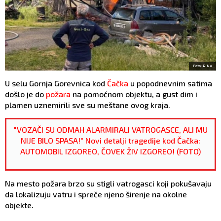
Foto: RINA
U selu Gornja Gorevnica kod
Čačka
u popodnevnim satima
došlo je do
požara
na pomoćnom objektu, a gust dim i
plamen uznemirili sve su meštane ovog kraja.
"VOZAČI SU ODMAH ALARMIRALI VATROGASCE, ALI MU
NIJE BILO SPASA!" Novi detalji tragedije kod Čačka:
AUTOMOBIL IZGOREO, ČOVEK ŽIV IZGOREO! (FOTO)
Na mesto požara brzo su stigli vatrogasci koji pokušavaju
da lokalizuju vatru i spreče njeno širenje na okolne
objekte.