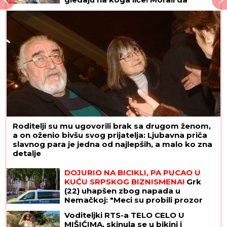
zarađuju DŽEPERAC iako im je otac
milijarder: "Neka znaju da novac ne
pada sa neba"
Roditelji su mu ugovorili brak sa drugom ženom,
a on oženio bivšu svog prijatelja: Ljubavna priča
slavnog para je jedna od najlepših, a malo ko zna
detalje
DOJURIO NA BICIKLI, PA PUCAO U
KUĆU SRPSKOG BIZNISMENA!
Grk
(22) uhapšen zbog napada u
Nemačkoj: "Meci su probili prozor
spavaće sobe"
Voditeljki RTS-a TELO CELO U
MIŠIĆIMA, skinula se u bikini i