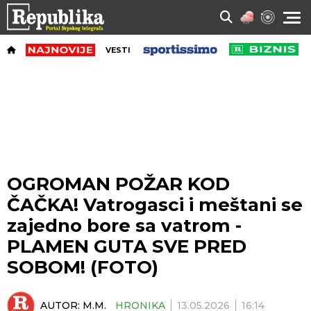
VESTI
OGROMAN POŽAR KOD
ČAČKA! Vatrogasci i meštani se
zajedno bore sa vatrom -
PLAMEN GUTA SVE PRED
SOBOM! (FOTO)
AUTOR:
M.M.
HRONIKA
13.05.2026
16:14