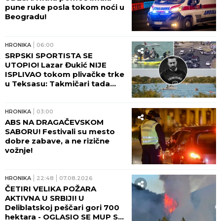
pune ruke posla tokom noći u
Beogradu!
HRONIKA
06:00
SRPSKI SPORTISTA SE
UTOPIO! Lazar Đukić NIJE
ISPLIVAO tokom plivačke trke
u Teksasu: Takmičari tada
vikali da se davi, ali niko nije
reagovao!
HRONIKA
03:00
ABS NA DRAGAČEVSKOM
SABORU! Festivali su mesto
dobre zabave, a ne rizične
vožnje!
HRONIKA
22:48
07.08.2026
ČETIRI VELIKA POŽARA
AKTIVNA U SRBIJI! U
Deliblatskoj peščari gori 700
hektara - OGLASIO SE MUP SA