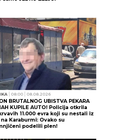
IKA
08:00
08.08.2026
ON BRUTALNOG UBISTVA PEKARA
H KUPILE AUTO! Policija otkrila
krvavih 11.000 evra koji su nestali iz
 na Karaburmi: Ovako su
njičeni podelili plen!