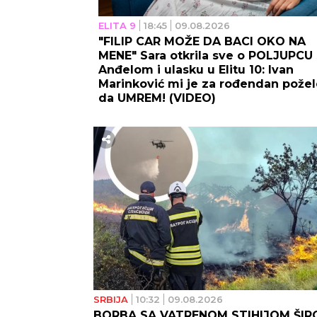
ELITA 9
18:45
09.08.2026
"FILIP CAR MOŽE DA BACI OKO NA
MENE" Sara otkrila sve o POLJUPCU 
Anđelom i ulasku u Elitu 10: Ivan
Marinković mi je za rođendan pože
da UMREM! (VIDEO)
SRBIJA
10:32
09.08.2026
BORBA SA VATRENOM STIHIJOM ŠI