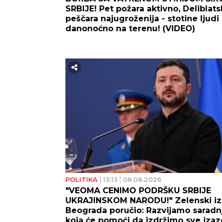
SRBIJE! Pet požara aktivno, Deliblats
peščara najugroženija - stotine ljudi
danonoćno na terenu! (VIDEO)
POLITIKA
13:13
08.08.2026
"VEOMA CENIMO PODRŠKU SRBIJE
UKRAJINSKOM NARODU!" Zelenski iz
Beograda poručio: Razvijamo saradn
koja će pomoći da izdržimo sve iza