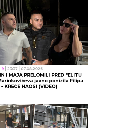
 9
23:37
07.08.2026
N I MAJA PRELOMILI PRED "ELITU
Marinkovićeva javno ponizila Filipa
 - KREĆE HAOS! (VIDEO)