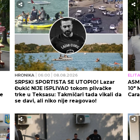
HRONIKA
06:00
08.08.2026
ELITA
SRPSKI SPORTISTA SE UTOPIO! Lazar
ASMI
Đukić NIJE ISPLIVAO tokom plivačke
10" 
će
trke u Teksasu: Takmičari tada vikali da
Cara
se davi, ali niko nije reagovao!