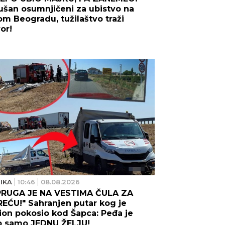
ušan osumnjičeni za ubistvo na
m Beogradu, tužilaštvo traži
vor!
IKA
10:46
08.08.2026
PRUGA JE NA VESTIMA ČULA ZA
EĆU!" Sahranjen putar kog je
on pokosio kod Šapca: Peđa je
o samo JEDNU ŽELJU!