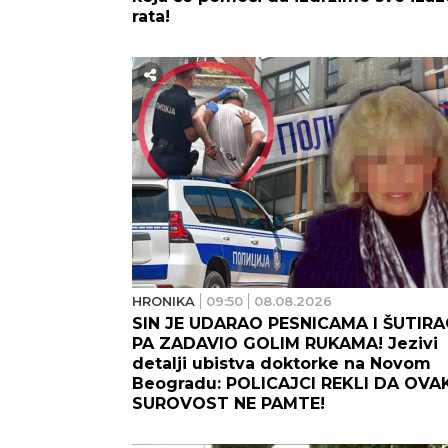
rata!
HRONIKA
09:50
08.08.2026
SIN JE UDARAO PESNICAMA I ŠUTIRA
PA ZADAVIO GOLIM RUKAMA! Jezivi
detalji ubistva doktorke na Novom
Beogradu: POLICAJCI REKLI DA OVA
SUROVOST NE PAMTE!