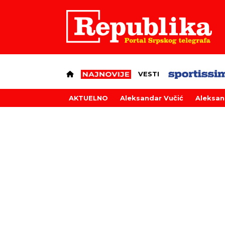
VESTI
AKTUELNO
Aleksandar Vučić
Aleksan