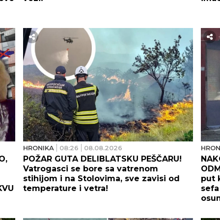
HRONIKA
08:26
08.08.2026
HRON
O,
POŽAR GUTA DELIBLATSKU PEŠČARU!
NAK
Vatrogasci se bore sa vatrenom
ODMA
stihijom i na Stolovima, sve zavisi od
put 
KVU
temperature i vetra!
sefa
osum