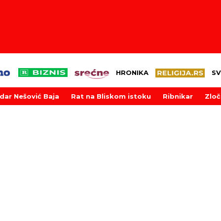
HRONIKA
SV
dar Nešović Baja
Rat na Bliskom istoku
Ribnikar
Zloč