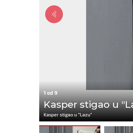
1 od 9
Kasper stigao u "L
Kasper stigao u "Lazu"