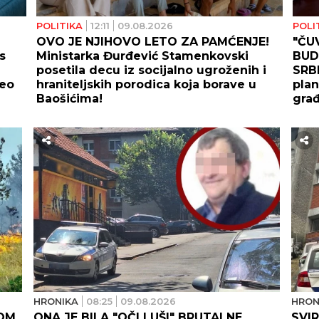
POLITIKA
12:11
09.08.2026
POLI
OVO JE NJIHOVO LETO ZA PAMĆENJE!
"ČU
s
Ministarka Đurđević Stamenkovski
BUD
posetila decu iz socijalno ugroženih i
SRBI
leo
hraniteljskih porodica koja borave u
plan
Baošićima!
gra
HRONIKA
08:25
09.08.2026
HRON
ROM
ONA JE BILA "OČI I UŠI" BRUTALNE
SVI