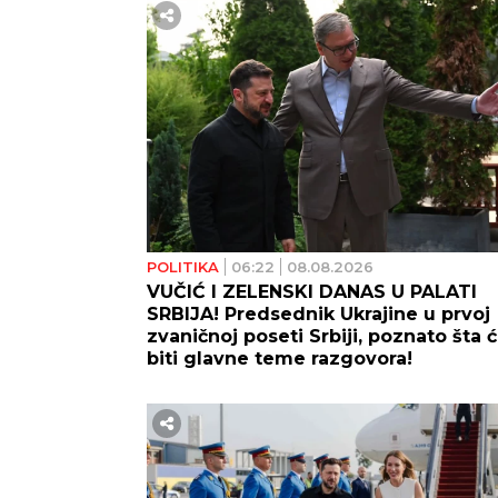
POLITIKA
06:22
08.08.2026
VUČIĆ I ZELENSKI DANAS U PALATI
SRBIJA! Predsednik Ukrajine u prvoj
zvaničnoj poseti Srbiji, poznato šta 
biti glavne teme razgovora!