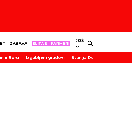
JOŠ
ET
ZABAVA
in u Boru
Izgubljeni gradovi
Stanija Dobrojević