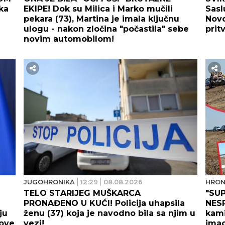
ka
EKIPE! Dok su Milica i Marko mučili
Sasl
pekara (73), Martina je imala ključnu
Novo
ulogu - nakon zločina "počastila" sebe
prit
novim automobilom!
JUGOHRONIKA
12:29
08.08.2026
HRON
TELO STARIJEG MUŠKARCA
"SU
PRONAĐENO U KUĆI! Policija uhapsila
NESR
ju
ženu (37) koja je navodno bila sa njim u
kami
zove
vezi!
ima