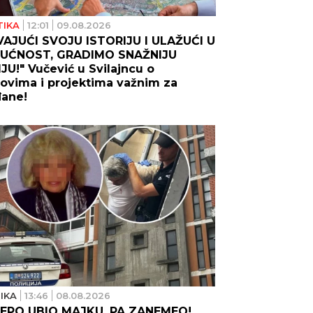
TIKA
12:01
09.08.2026
VAJUĆI SVOJU ISTORIJU I ULAŽUĆI U
UĆNOST, GRADIMO SNAŽNIJU
JU!" Vučević u Svilajncu o
ovima i projektima važnim za
đane!
IKA
13:46
08.08.2026
REPO UBIO MAJKU, PA ZANEMEO!