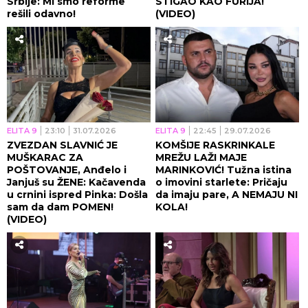
Srbije: Mi smo reforme
STIGAO KAO FURIJA!
rešili odavno!
(VIDEO)
ELITA 9
23:10
31.07.2026
ELITA 9
22:45
29.07.2026
ZVEZDAN SLAVNIĆ JE
KOMŠIJE RASKRINKALE
MUŠKARAC ZA
MREŽU LAŽI MAJE
POŠTOVANJE, Anđelo i
MARINKOVIĆ! Tužna istina
Janjuš su ŽENE: Kačavenda
o imovini starlete: Pričaju
u crnini ispred Pinka: Došla
da imaju pare, A NEMAJU NI
sam da dam POMEN!
KOLA!
(VIDEO)