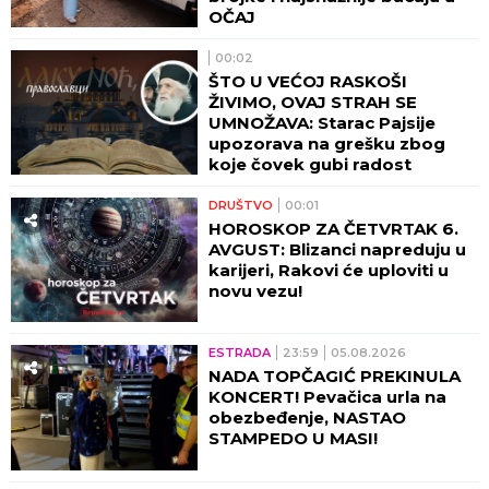
OČAJ
00:02
ŠTO U VEĆOJ RASKOŠI
ŽIVIMO, OVAJ STRAH SE
UMNOŽAVA: Starac Pajsije
upozorava na grešku zbog
koje čovek gubi radost
DRUŠTVO
00:01
HOROSKOP ZA ČETVRTAK 6.
AVGUST: Blizanci napreduju u
karijeri, Rakovi će uploviti u
novu vezu!
ESTRADA
23:59
05.08.2026
NADA TOPČAGIĆ PREKINULA
KONCERT! Pevačica urla na
obezbeđenje, NASTAO
STAMPEDO U MASI!