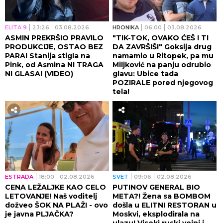
ELITA 9
23:26
03.08.2026
HRONIKA
06:00
03.08.2026
ASMIN PREKRŠIO PRAVILO
"TIK-TOK, OVAKO ĆEŠ I TI
PRODUKCIJE, OSTAO BEZ
DA ZAVRŠIŠ!" Goksija drug
PARA! Stanija stigla na
namamio u Ritopek, pa mu
Pink, od Asmina NI TRAGA
Miljković na panju odrubio
NI GLASA! (VIDEO)
glavu: Ubice tada
POZIRALE pored njegovog
tela!
ESTRADA
18:00
02.08.2026
SVET
09:06
02.08.2026
CENA LEŽALJKE KAO CELO
PUTINOV GENERAL BIO
LETOVANJE! Naš voditelj
META?! Žena sa BOMBOM
dožveo ŠOK NA PLAŽI - ovo
došla u ELITNI RESTORAN u
je javna PLJAČKA?
Moskvi, eksplodirala na
ulazu! Visoki ruski vojni i