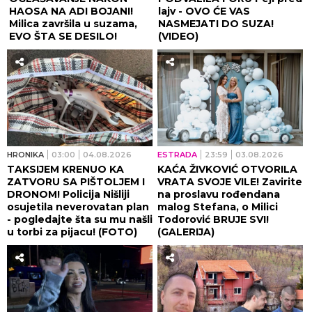
HAOSA NA ADI BOJANI!
lajv - OVO ĆE VAS
Milica završila u suzama,
NASMEJATI DO SUZA!
EVO ŠTA SE DESILO!
(VIDEO)
HRONIKA
03:00
04.08.2026
ESTRADA
23:59
03.08.2026
TAKSIJEM KRENUO KA
KAĆA ŽIVKOVIĆ OTVORILA
ZATVORU SA PIŠTOLJEM I
VRATA SVOJE VILE! Zavirite
DRONOM! Policija Nišliji
na proslavu rođendana
osujetila neverovatan plan
malog Stefana, o Milici
- pogledajte šta su mu našli
Todorović BRUJE SVI!
u torbi za pijacu! (FOTO)
(GALERIJA)