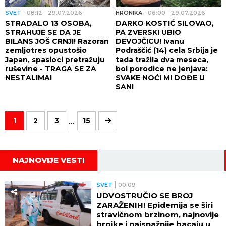
SVET
08:12
29.07.2026
HRONIKA
06:00
29.07.2026
STRADALO 13 OSOBA,
DARKO KOSTIĆ SILOVAO,
STRAHUJE SE DA JE
PA ZVERSKI UBIO
BILANS JOŠ CRNJI! Razoran
DEVOJČICU! Ivanu
zemljotres opustošio
Podraščić (14) cela Srbija je
Japan, spasioci pretražuju
tada tražila dva meseca,
ruševine - TRAGA SE ZA
bol porodice ne jenjava:
NESTALIMA!
SVAKE NOĆI MI DOĐE U
SAN!
...
1
2
3
15
NAJNOVIJE VESTI
SVET
00:09
UDVOSTRUČIO SE BROJ
ZARAŽENIH! Epidemija se širi
stravičnom brzinom, najnovije
brojke i najsnažnije bacaju u