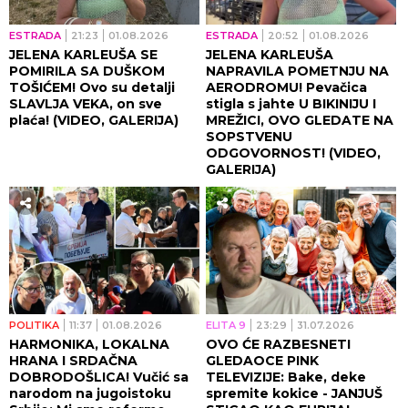
ESTRADA
21:23
01.08.2026
ESTRADA
20:52
01.08.2026
JELENA KARLEUŠA SE
JELENA KARLEUŠA
POMIRILA SA DUŠKOM
NAPRAVILA POMETNJU NA
TOŠIĆEM! Ovo su detalji
AERODROMU! Pevačica
SLAVLJA VEKA, on sve
stigla s jahte U BIKINIJU I
plaća! (VIDEO, GALERIJA)
MREŽICI, OVO GLEDATE NA
SOPSTVENU
ODGOVORNOST! (VIDEO,
GALERIJA)
POLITIKA
11:37
01.08.2026
ELITA 9
23:29
31.07.2026
HARMONIKA, LOKALNA
OVO ĆE RAZBESNETI
HRANA I SRDAČNA
GLEDAOCE PINK
DOBRODOŠLICA! Vučić sa
TELEVIZIJE: Bake, deke
narodom na jugoistoku
spremite kokice - JANJUŠ