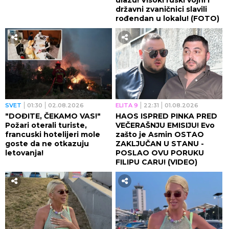
državni zvaničnici slavili
rođendan u lokalu! (FOTO)
SVET
01:30
02.08.2026
ELITA 9
22:31
01.08.2026
"DOĐITE, ČEKAMO VAS!"
HAOS ISPRED PINKA PRED
Požari oterali turiste,
VEČERAŠNJU EMISIJU! Evo
francuski hotelijeri mole
zašto je Asmin OSTAO
goste da ne otkazuju
ZAKLJUČAN U STANU -
letovanja!
POSLAO OVU PORUKU
FILIPU CARU! (VIDEO)