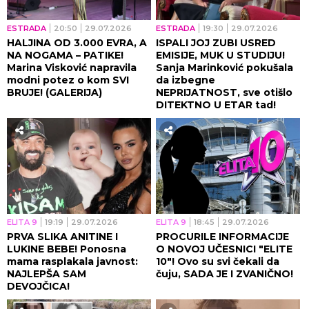
ESTRADA
20:50
29.07.2026
ESTRADA
19:30
29.07.2026
HALJINA OD 3.000 EVRA, A
ISPALI JOJ ZUBI USRED
NA NOGAMA – PATIKE!
EMISIJE, MUK U STUDIJU!
Marina Visković napravila
Sanja Marinković pokušala
modni potez o kom SVI
da izbegne
BRUJE! (GALERIJA)
NEPRIJATNOST, sve otišlo
DITEKTNO U ETAR tad!
ELITA 9
19:19
29.07.2026
ELITA 9
18:45
29.07.2026
PRVA SLIKA ANITINE I
PROCURILE INFORMACIJE
LUKINE BEBE! Ponosna
O NOVOJ UČESNICI "ELITE
mama rasplakala javnost:
10"! Ovo su svi čekali da
NAJLEPŠA SAM
čuju, SADA JE I ZVANIČNO!
DEVOJČICA!