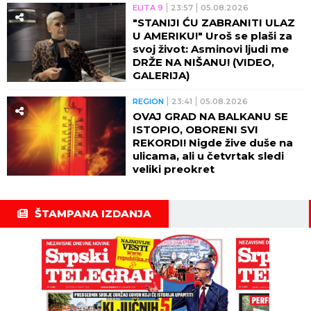
ELITA 9
23:57
05.08.2026
"STANIJI ĆU ZABRANITI ULAZ
U AMERIKU!" Uroš se plaši za
svoj život: Asminovi ljudi me
DRŽE NA NIŠANU! (VIDEO,
GALERIJA)
REGION
23:41
05.08.2026
OVAJ GRAD NA BALKANU SE
ISTOPIO, OBORENI SVI
REKORDI! Nigde žive duše na
ulicama, ali u četvrtak sledi
veliki preokret
ŠTAMPANA IZDANJA