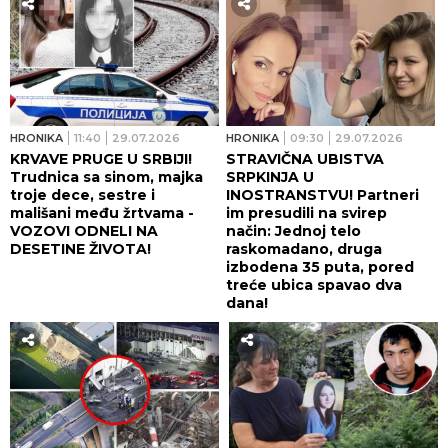
HRONIKA
11:40
29.07.2026
HRONIKA
09:30
29.07.2026
KRVAVE PRUGE U SRBIJI!
STRAVIČNA UBISTVA
Trudnica sa sinom, majka
SRPKINJA U
troje dece, sestre i
INOSTRANSTVU! Partneri
mališani među žrtvama -
im presudili na svirep
VOZOVI ODNELI NA
način: Jednoj telo
DESETINE ŽIVOTA!
raskomadano, druga
izbodena 35 puta, pored
treće ubica spavao dva
dana!