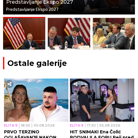
Predstavljanje Ekspo 2027
Predstavljanje Ekspo 2027
Ostale galerije
ELITA 9
18:30
05.08.2026
ELITA 9
17:30
05.08.2026
PRVO TERZINO
HIT SNIMAK! Ena Čolić
OGLAŠAVANJE NAKON
PODVALILA FORU Peji pred