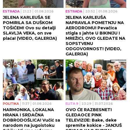
ESTRADA
21:23
01.08.2026
ESTRADA
20:52
01.08.2026
JELENA KARLEUŠA SE
JELENA KARLEUŠA
POMIRILA SA DUŠKOM
NAPRAVILA POMETNJU NA
TOŠIĆEM! Ovo su detalji
AERODROMU! Pevačica
SLAVLJA VEKA, on sve
stigla s jahte U BIKINIJU I
plaća! (VIDEO, GALERIJA)
MREŽICI, OVO GLEDATE NA
SOPSTVENU
ODGOVORNOST! (VIDEO,
GALERIJA)
POLITIKA
11:37
01.08.2026
ELITA 9
23:29
31.07.2026
HARMONIKA, LOKALNA
OVO ĆE RAZBESNETI
HRANA I SRDAČNA
GLEDAOCE PINK
DOBRODOŠLICA! Vučić sa
TELEVIZIJE: Bake, deke
narodom na jugoistoku
spremite kokice - JANJUŠ