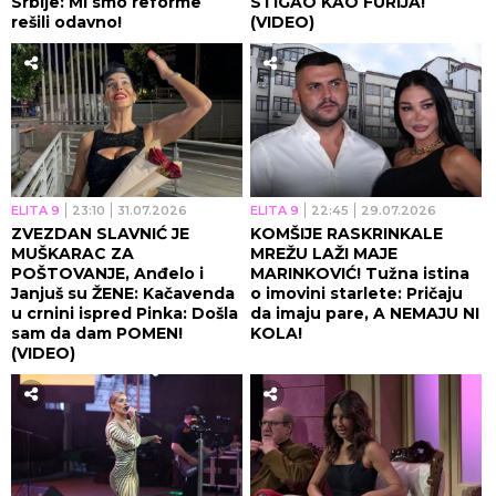
Srbije: Mi smo reforme
STIGAO KAO FURIJA!
rešili odavno!
(VIDEO)
ELITA 9
23:10
31.07.2026
ELITA 9
22:45
29.07.2026
ZVEZDAN SLAVNIĆ JE
KOMŠIJE RASKRINKALE
MUŠKARAC ZA
MREŽU LAŽI MAJE
POŠTOVANJE, Anđelo i
MARINKOVIĆ! Tužna istina
Janjuš su ŽENE: Kačavenda
o imovini starlete: Pričaju
u crnini ispred Pinka: Došla
da imaju pare, A NEMAJU NI
sam da dam POMEN!
KOLA!
(VIDEO)