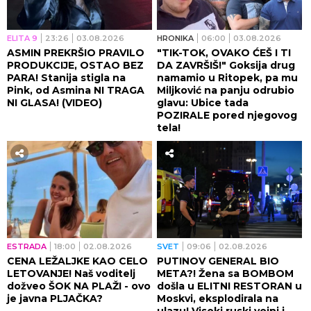
ELITA 9
23:26
03.08.2026
HRONIKA
06:00
03.08.2026
ASMIN PREKRŠIO PRAVILO
"TIK-TOK, OVAKO ĆEŠ I TI
PRODUKCIJE, OSTAO BEZ
DA ZAVRŠIŠ!" Goksija drug
PARA! Stanija stigla na
namamio u Ritopek, pa mu
Pink, od Asmina NI TRAGA
Miljković na panju odrubio
NI GLASA! (VIDEO)
glavu: Ubice tada
POZIRALE pored njegovog
tela!
ESTRADA
18:00
02.08.2026
SVET
09:06
02.08.2026
CENA LEŽALJKE KAO CELO
PUTINOV GENERAL BIO
LETOVANJE! Naš voditelj
META?! Žena sa BOMBOM
dožveo ŠOK NA PLAŽI - ovo
došla u ELITNI RESTORAN u
je javna PLJAČKA?
Moskvi, eksplodirala na
ulazu! Visoki ruski vojni i