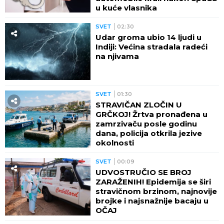
u kuće vlasnika
SVET
02:30
Udar groma ubio 14 ljudi u
Indiji: Većina stradala radeći
na njivama
SVET
01:30
STRAVIČAN ZLOČIN U
GRČKOJ! Žrtva pronađena u
zamrzivaču posle godinu
dana, policija otkrila jezive
okolnosti
SVET
00:09
UDVOSTRUČIO SE BROJ
ZARAŽENIH! Epidemija se širi
stravičnom brzinom, najnovije
brojke i najsnažnije bacaju u
OČAJ