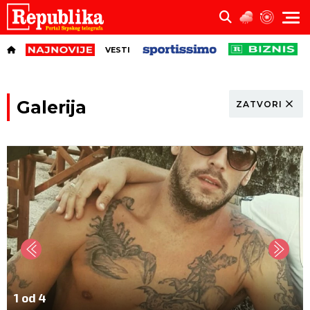
VESTI
Galerija
ZATVORI
1 od 4