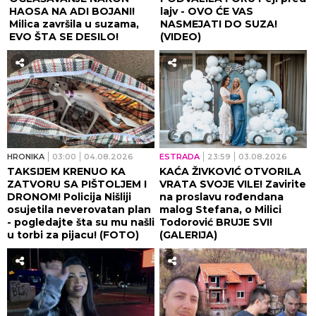
HAOSA NA ADI BOJANI!
lajv - OVO ĆE VAS
Milica završila u suzama,
NASMEJATI DO SUZA!
EVO ŠTA SE DESILO!
(VIDEO)
HRONIKA
03:00
04.08.2026
ESTRADA
23:59
03.08.2026
TAKSIJEM KRENUO KA
KAĆA ŽIVKOVIĆ OTVORILA
ZATVORU SA PIŠTOLJEM I
VRATA SVOJE VILE! Zavirite
DRONOM! Policija Nišliji
na proslavu rođendana
osujetila neverovatan plan
malog Stefana, o Milici
- pogledajte šta su mu našli
Todorović BRUJE SVI!
u torbi za pijacu! (FOTO)
(GALERIJA)