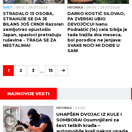
SVET
08:12
29.07.2026
HRONIKA
06:00
29.07.2026
STRADALO 13 OSOBA,
DARKO KOSTIĆ SILOVAO,
STRAHUJE SE DA JE
PA ZVERSKI UBIO
BILANS JOŠ CRNJI! Razoran
DEVOJČICU! Ivanu
zemljotres opustošio
Podraščić (14) cela Srbija je
Japan, spasioci pretražuju
tada tražila dva meseca,
ruševine - TRAGA SE ZA
bol porodice ne jenjava:
NESTALIMA!
SVAKE NOĆI MI DOĐE U
SAN!
...
1
2
3
15
NAJNOVIJE VESTI
HRONIKA
03:00
UHAPŠEN DVOJAC IZ KULE I
SOMBORA! Osumnjičeni za
šest teških krađa –
automobile krali nakon upada