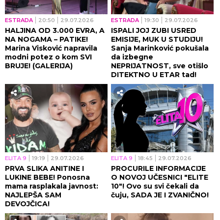
ESTRADA
20:50
29.07.2026
ESTRADA
19:30
29.07.2026
HALJINA OD 3.000 EVRA, A
ISPALI JOJ ZUBI USRED
NA NOGAMA – PATIKE!
EMISIJE, MUK U STUDIJU!
Marina Visković napravila
Sanja Marinković pokušala
modni potez o kom SVI
da izbegne
BRUJE! (GALERIJA)
NEPRIJATNOST, sve otišlo
DITEKTNO U ETAR tad!
ELITA 9
19:19
29.07.2026
ELITA 9
18:45
29.07.2026
PRVA SLIKA ANITINE I
PROCURILE INFORMACIJE
LUKINE BEBE! Ponosna
O NOVOJ UČESNICI "ELITE
mama rasplakala javnost:
10"! Ovo su svi čekali da
NAJLEPŠA SAM
čuju, SADA JE I ZVANIČNO!
DEVOJČICA!