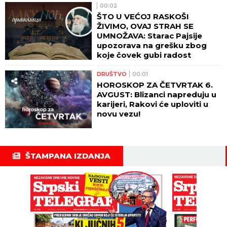
00:02
ŠTO U VEĆOJ RASKOŠI
ŽIVIMO, OVAJ STRAH SE
UMNOŽAVA: Starac Pajsije
upozorava na grešku zbog
koje čovek gubi radost
DRUŠTVO
00:01
HOROSKOP ZA ČETVRTAK 6.
AVGUST: Blizanci napreduju u
karijeri, Rakovi će uploviti u
novu vezu!
ŠTAMPANA IZDANJA