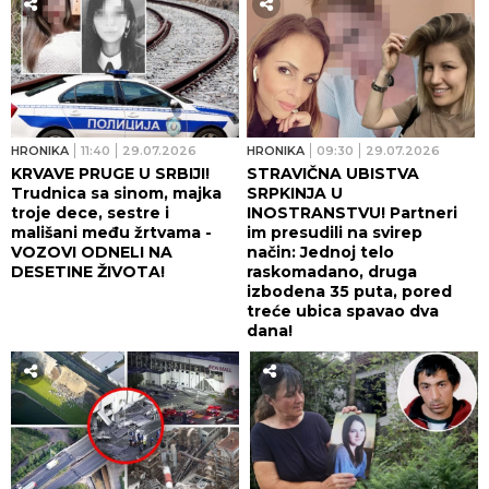
HRONIKA
11:40
29.07.2026
HRONIKA
09:30
29.07.2026
KRVAVE PRUGE U SRBIJI!
STRAVIČNA UBISTVA
Trudnica sa sinom, majka
SRPKINJA U
troje dece, sestre i
INOSTRANSTVU! Partneri
mališani među žrtvama -
im presudili na svirep
VOZOVI ODNELI NA
način: Jednoj telo
DESETINE ŽIVOTA!
raskomadano, druga
izbodena 35 puta, pored
treće ubica spavao dva
dana!