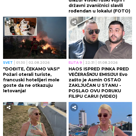
državni zvaničnici slavili
rođendan u lokalu! (FOTO)
SVET
01:30
02.08.2026
ELITA 9
22:31
01.08.2026
"DOĐITE, ČEKAMO VAS!"
HAOS ISPRED PINKA PRED
Požari oterali turiste,
VEČERAŠNJU EMISIJU! Evo
francuski hotelijeri mole
zašto je Asmin OSTAO
goste da ne otkazuju
ZAKLJUČAN U STANU -
letovanja!
POSLAO OVU PORUKU
FILIPU CARU! (VIDEO)