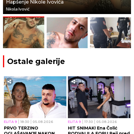
Hapšenje Nikole Ivovića
Nikola Ivović
Ostale galerije
ELITA 9
18:30
05.08.2026
ELITA 9
17:30
05.08.2026
PRVO TERZINO
HIT SNIMAK! Ena Čolić
OGLAŠAVANJE NAKON
PODVALILA FORU Peji pred