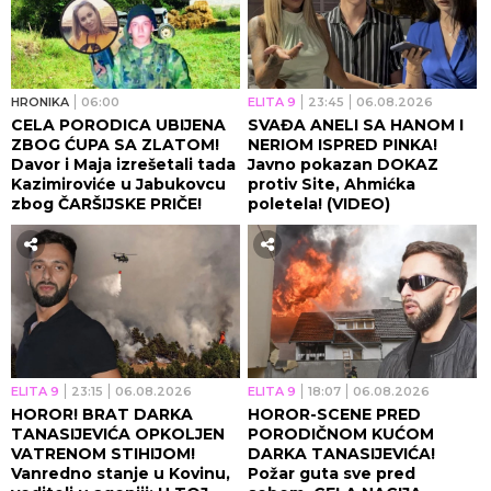
HRONIKA
06:00
ELITA 9
23:45
06.08.2026
CELA PORODICA UBIJENA
SVAĐA ANELI SA HANOM I
ZBOG ĆUPA SA ZLATOM!
NERIOM ISPRED PINKA!
Davor i Maja izrešetali tada
Javno pokazan DOKAZ
Kazimiroviće u Jabukovcu
protiv Site, Ahmićka
zbog ČARŠIJSKE PRIČE!
poletela! (VIDEO)
ELITA 9
23:15
06.08.2026
ELITA 9
18:07
06.08.2026
HOROR! BRAT DARKA
HOROR-SCENE PRED
TANASIJEVIĆA OPKOLJEN
PORODIČNOM KUĆOM
VATRENOM STIHIJOM!
DARKA TANASIJEVIĆA!
Vanredno stanje u Kovinu,
Požar guta sve pred