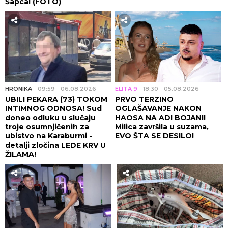
Šapca! (FOTO)
HRONIKA
09:59
06.08.2026
ELITA 9
18:30
05.08.2026
UBILI PEKARA (73) TOKOM
PRVO TERZINO
INTIMNOG ODNOSA! Sud
OGLAŠAVANJE NAKON
doneo odluku u slučaju
HAOSA NA ADI BOJANI!
troje osumnjičenih za
Milica završila u suzama,
ubistvo na Karaburmi -
EVO ŠTA SE DESILO!
detalji zločina LEDE KRV U
ŽILAMA!