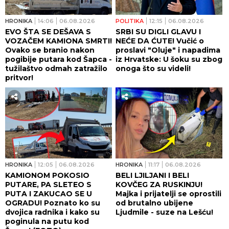
HRONIKA
14:06
06.08.2026
POLITIKA
12:15
06.08.2026
EVO ŠTA SE DEŠAVA S
SRBI SU DIGLI GLAVU I
VOZAČEM KAMIONA SMRTI!
NEĆE DA ĆUTE! Vučić o
Ovako se branio nakon
proslavi "Oluje" i napadima
pogibije putara kod Šapca -
iz Hrvatske: U šoku su zbog
tužilaštvo odmah zatražilo
onoga što su videli!
pritvor!
HRONIKA
12:05
06.08.2026
HRONIKA
11:17
06.08.2026
KAMIONOM POKOSIO
BELI LJILJANI I BELI
PUTARE, PA SLETEO S
KOVČEG ZA RUSKINJU!
PUTA I ZAKUCAO SE U
Majka i prijatelji se oprostili
OGRADU! Poznato ko su
od brutalno ubijene
dvojica radnika i kako su
Ljudmile - suze na Lešću!
poginula na putu kod