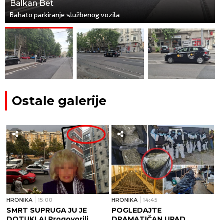
Balkan Bet
Bahato parkiranje službenog vozila
Ostale galerije
HRONIKA
15:00
HRONIKA
14:45
SMRT SUPRUGA JU JE
POGLEDAJTE
DOTUKLA! Progovorili
DRAMATIČAN UPAD