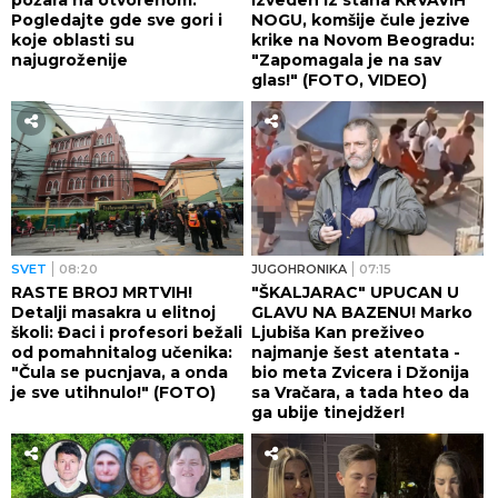
Pogledajte gde sve gori i
NOGU, komšije čule jezive
koje oblasti su
krike na Novom Beogradu:
najugroženije
"Zapomagala je na sav
glas!" (FOTO, VIDEO)
SVET
08:20
JUGOHRONIKA
07:15
RASTE BROJ MRTVIH!
"ŠKALJARAC" UPUCAN U
Detalji masakra u elitnoj
GLAVU NA BAZENU! Marko
školi: Đaci i profesori bežali
Ljubiša Kan preživeo
od pomahnitalog učenika:
najmanje šest atentata -
"Čula se pucnjava, a onda
bio meta Zvicera i Džonija
je sve utihnulo!" (FOTO)
sa Vračara, a tada hteo da
ga ubije tinejdžer!