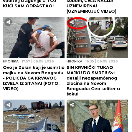
voditelj u agoniji: U TOJ
sobom, CELA NACIJA
KUĆI SAM ODRASTAO!
UZNEMIRENA!
(UZNEMIRUJUĆ VIDEO)
HRONIKA
17:57
06.08.2026
HRONIKA
16:35
06.08.2026
Ovo je Zoran koji je usmrtio
SIN KRVNIČKI TUKAO
majku na Novom Beogradu
MAJKU DO SMRTI! Svi
- POLICIJA GA KRVAVOG
detalji nezapamćenog
IZVELA IZ STANA! (FOTO,
zločina na Novom
VIDEO)
Beogradu: Ceo soliter u
šoku!