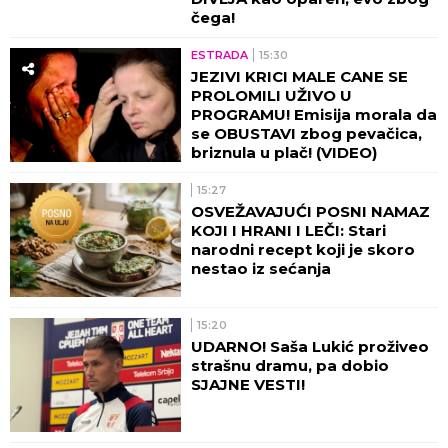
čega!
ESTRADA
15:30
JEZIVI KRICI MALE CANE SE
PROLOMILI UŽIVO U
PROGRAMU! Emisija morala da
se OBUSTAVI zbog pevačica,
briznula u plač! (VIDEO)
15:27
OSVEŽAVAJUĆI POSNI NAMAZ
KOJI I HRANI I LEČI: Stari
narodni recept koji je skoro
nestao iz sećanja
15:20
UDARNO! Saša Lukić proživeo
strašnu dramu, pa dobio
SJAJNE VESTI!