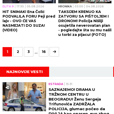
ELITA 9
17:30
05.08.2026
HRONIKA
03:00
04.08.2026
HIT SNIMAK! Ena Čolić
TAKSIJEM KRENUO KA
PODVALILA FORU Peji pred
ZATVORU SA PIŠTOLJEM I
lajv - OVO ĆE VAS
DRONOM! Policija Nišliji
NASMEJATI DO SUZA!
osujetila neverovatan plan
(VIDEO)
- pogledajte šta su mu našli
u torbi za pijacu! (FOTO)
...
1
2
3
16
NAJNOVIJE VESTI
ESTRADA
15:31
SAZNAJEMO! DRAMA U
TRŽNOM CENTRU U
BEOGRADU! Ženu Sergeja
Trifunovića ZADRŽALA
POLICIJA, glumac počeo da
DIVLJA kao oparen, evo zbog