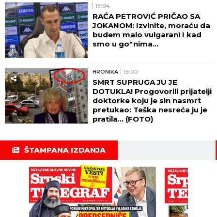
15:04
RAĆA PETROVIĆ PRIČAO SA
JOKANOM: Izvinite, moraću da
budem malo vulgaran! I kad
smo u go*nima...
HRONIKA
15:00
SMRT SUPRUGA JU JE
DOTUKLA! Progovorili prijatelji
doktorke koju je sin nasmrt
pretukao: Teška nesreća ju je
pratila... (FOTO)
ŠTAMPANA IZDANJA