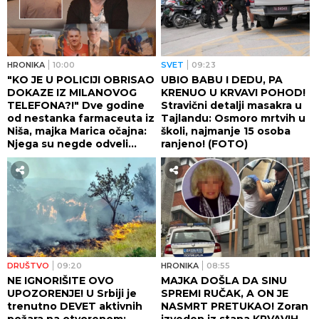
HRONIKA
10:00
SVET
09:23
"KO JE U POLICIJI OBRISAO
UBIO BABU I DEDU, PA
DOKAZE IZ MILANOVOG
KRENUO U KRVAVI POHOD!
TELEFONA?!" Dve godine
Stravični detalji masakra u
od nestanka farmaceuta iz
Tajlandu: Osmoro mrtvih u
Niša, majka Marica očajna:
školi, najmanje 15 osoba
Njega su negde odveli...
ranjeno! (FOTO)
DRUŠTVO
09:20
HRONIKA
08:55
NE IGNORIŠITE OVO
MAJKA DOŠLA DA SINU
UPOZORENJE! U Srbiji je
SPREMI RUČAK, A ON JE
trenutno DEVET aktivnih
NASMRT PRETUKAO! Zoran
požara na otvorenom:
izveden iz stana KRVAVIH