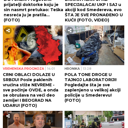
prijatelji doktorke koju je
SPECIJALACA! UKP I SAJ u
sin nasmrt pretukao: Teška
akciji kod Smedereva, evo
nesreća ju je pratila...
ŠTA JE SVE PRONAĐENO U
(FOTO)
KUĆI! (FOTO, VIDEO)
VREMENSKA PROGNOZA
14:01
HRONIKA
13:28
CRNI OBLACI DOLAZE U
POLA TONE DROGE U
SRBIJU! Posle paklenih
TAJNOJ LABORATORIJI!
vrućina stiže NEVREME -
Pogledajte šta je sve
sve počinje OVDE, a onda
zaplenjeno u velikoj akciji
se obrušava na veći deo
policije u Smederevu!
zemlje! I BEOGRAD NA
(FOTO)
UDARU! (FOTO)