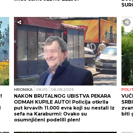
SUR
HRONIKA
08:00
08.08.2026
POLI
!
NAKON BRUTALNOG UBISTVA PEKARA
VUČI
ODMAH KUPILE AUTO! Policija otkrila
SRBI
d
put krvavih 11.000 evra koji su nestali iz
zvan
sefa na Karaburmi: Ovako su
biti
osumnjičeni podelili plen!