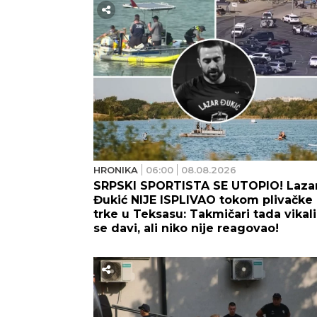
HRONIKA
06:00
08.08.2026
SRPSKI SPORTISTA SE UTOPIO! Laza
Đukić NIJE ISPLIVAO tokom plivačke
trke u Teksasu: Takmičari tada vikal
se davi, ali niko nije reagovao!