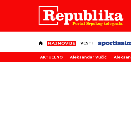
VESTI
AKTUELNO
Aleksandar Vučić
Aleksan