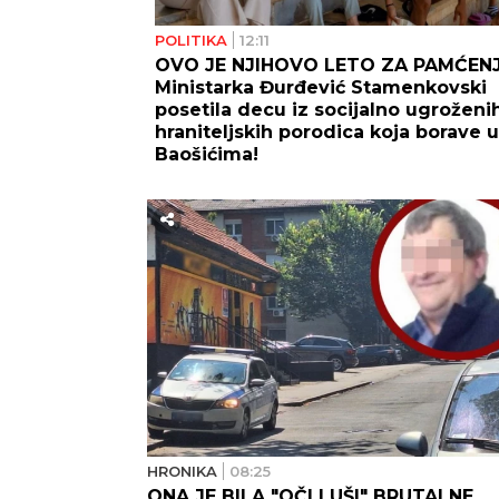
POLITIKA
12:11
OVO JE NJIHOVO LETO ZA PAMĆENJ
Ministarka Đurđević Stamenkovski
posetila decu iz socijalno ugroženih
hraniteljskih porodica koja borave u
Baošićima!
HRONIKA
08:25
ONA JE BILA "OČI I UŠI" BRUTALNE