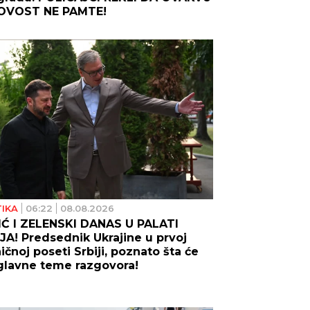
OVOST NE PAMTE!
TIKA
06:22
08.08.2026
Ć I ZELENSKI DANAS U PALATI
JA! Predsednik Ukrajine u prvoj
ičnoj poseti Srbiji, poznato šta će
 glavne teme razgovora!