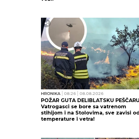
HRONIKA
08:26
08.08.2026
POŽAR GUTA DELIBLATSKU PEŠČARU
Vatrogasci se bore sa vatrenom
stihijom i na Stolovima, sve zavisi o
temperature i vetra!