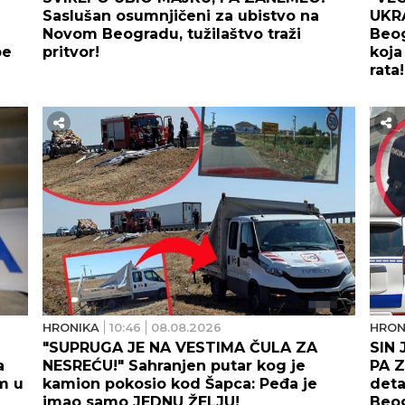
Saslušan osumnjičeni za ubistvo na
UKR
Novom Beogradu, tužilaštvo traži
Beog
be
pritvor!
koja
rata!
HRONIKA
10:46
08.08.2026
HRON
"SUPRUGA JE NA VESTIMA ČULA ZA
SIN
a
NESREĆU!" Sahranjen putar kog je
PA 
im u
kamion pokosio kod Šapca: Peđa je
deta
imao samo JEDNU ŽELJU!
Beo