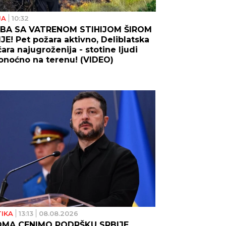
JA
10:32
BA SA VATRENOM STIHIJOM ŠIROM
JE! Pet požara aktivno, Deliblatska
ara najugroženija - stotine ljudi
onoćno na terenu! (VIDEO)
TIKA
13:13
08.08.2026
OMA CENIMO PODRŠKU SRBIJE