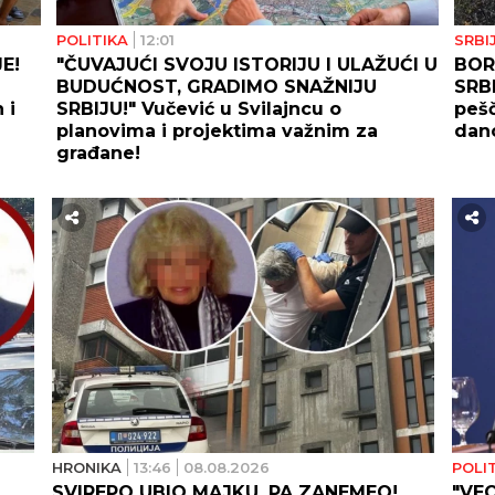
POLITIKA
12:01
SRBI
E!
"ČUVAJUĆI SVOJU ISTORIJU I ULAŽUĆI U
BOR
BUDUĆNOST, GRADIMO SNAŽNIJU
SRBI
 i
SRBIJU!" Vučević u Svilajncu o
pešč
planovima i projektima važnim za
dan
građane!
HRONIKA
13:46
08.08.2026
POLI
SVIREPO UBIO MAJKU, PA ZANEMEO!
"VE