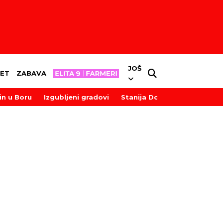
JOŠ
ET
ZABAVA
in u Boru
Izgubljeni gradovi
Stanija Dobrojević