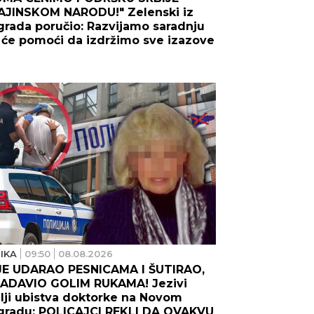
AJINSKOM NARODU!" Zelenski iz
rada poručio: Razvijamo saradnju
 će pomoći da izdržimo sve izazove
IKA
09:50
08.08.2026
 JE UDARAO PESNICAMA I ŠUTIRAO,
ZADAVIO GOLIM RUKAMA! Jezivi
lji ubistva doktorke na Novom
gradu: POLICAJCI REKLI DA OVAKVU