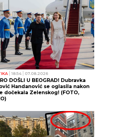
TIKA
18:54
07.08.2026
RO DOŠLI U BEOGRAD! Dubravka
vić Handanović se oglasila nakon
je dočekala Zelenskog! (FOTO,
EO)