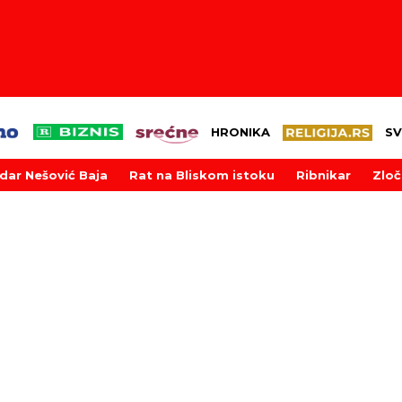
HRONIKA
SV
dar Nešović Baja
Rat na Bliskom istoku
Ribnikar
Zloč