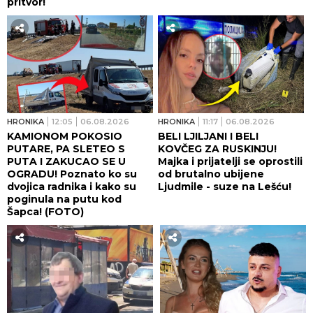
pritvor!
HRONIKA
12:05
06.08.2026
HRONIKA
11:17
06.08.2026
KAMIONOM POKOSIO
BELI LJILJANI I BELI
PUTARE, PA SLETEO S
KOVČEG ZA RUSKINJU!
PUTA I ZAKUCAO SE U
Majka i prijatelji se oprostili
OGRADU! Poznato ko su
od brutalno ubijene
dvojica radnika i kako su
Ljudmile - suze na Lešću!
poginula na putu kod
Šapca! (FOTO)