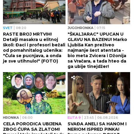
SVET
08:20
JUGOHRONIKA
07:15
RASTE BROJ MRTVIH!
"ŠKALJARAC" UPUCAN U
Detalji masakra u elitnoj
GLAVU NA BAZENU! Marko
školi: Đaci i profesori bežali
Ljubiša Kan preživeo
od pomahnitalog učenika:
najmanje šest atentata -
"Čula se pucnjava, a onda
bio meta Zvicera i Džonija
je sve utihnulo!" (FOTO)
sa Vračara, a tada hteo da
ga ubije tinejdžer!
HRONIKA
06:00
ELITA 9
23:45
06.08.2026
CELA PORODICA UBIJENA
SVAĐA ANELI SA HANOM I
ZBOG ĆUPA SA ZLATOM!
NERIOM ISPRED PINKA!