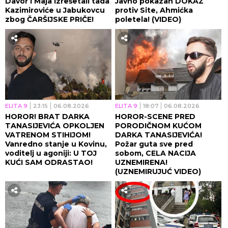
Davor i Maja izrešetali tada
Javno pokazan DOKAZ
Kazimiroviće u Jabukovcu
protiv Site, Ahmićka
zbog ČARŠIJSKE PRIČE!
poletela! (VIDEO)
ELITA 9
23:15
06.08.2026
ELITA 9
18:07
06.08.2026
HOROR! BRAT DARKA
HOROR-SCENE PRED
TANASIJEVIĆA OPKOLJEN
PORODIČNOM KUĆOM
VATRENOM STIHIJOM!
DARKA TANASIJEVIĆA!
Vanredno stanje u Kovinu,
Požar guta sve pred
voditelj u agoniji: U TOJ
sobom, CELA NACIJA
KUĆI SAM ODRASTAO!
UZNEMIRENA!
(UZNEMIRUJUĆ VIDEO)