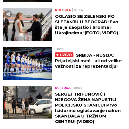
POLITIKA
18:24
OGLASIO SE ZELENSKI PO
SLETANJU U BEOGRAD! Evo
šta je saopštio i Srbima i
Ukrajincima! (FOTO, VIDEO)
18:19
SRBIJA - RUSIJA:
UŽIVO
Prijateljski meč - ali od velike
važnosti za reprezentaciju!
KULTURA
18:07
SERGEJ TRIFUNOVIĆ I
NJEGOVA ŽENA NAPUSTILI
POLICIJSKU STANICU! Prvo
Isidorino oglašavanje nakon
SKANDALA U TRŽNOM
CENTRU! (VIDEO)