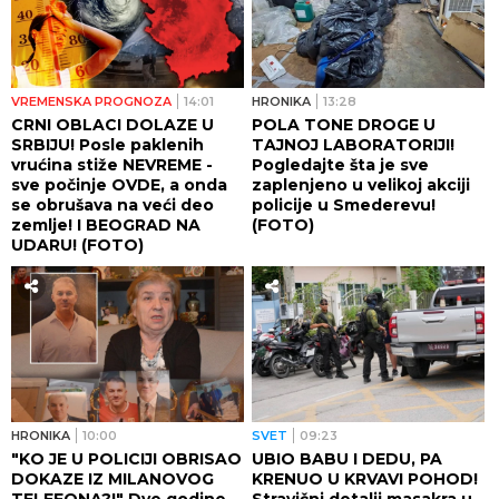
VREMENSKA PROGNOZA
14:01
HRONIKA
13:28
CRNI OBLACI DOLAZE U
POLA TONE DROGE U
SRBIJU! Posle paklenih
TAJNOJ LABORATORIJI!
vrućina stiže NEVREME -
Pogledajte šta je sve
sve počinje OVDE, a onda
zaplenjeno u velikoj akciji
se obrušava na veći deo
policije u Smederevu!
zemlje! I BEOGRAD NA
(FOTO)
UDARU! (FOTO)
HRONIKA
10:00
SVET
09:23
"KO JE U POLICIJI OBRISAO
UBIO BABU I DEDU, PA
DOKAZE IZ MILANOVOG
KRENUO U KRVAVI POHOD!
TELEFONA?!" Dve godine
Stravični detalji masakra u