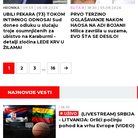
HRONIKA
09:59
06.08.2026
ELITA 9
18:30
05.08.2026
UBILI PEKARA (73) TOKOM
PRVO TERZINO
INTIMNOG ODNOSA! Sud
OGLAŠAVANJE NAKON
doneo odluku u slučaju
HAOSA NA ADI BOJANI!
troje osumnjičenih za
Milica završila u suzama,
ubistvo na Karaburmi -
EVO ŠTA SE DESILO!
detalji zločina LEDE KRV U
ŽILAMA!
...
1
2
3
16
NAJNOVIJE VESTI
18:30
(LIVESTREAM) SRBIJA
UŽIVO
- LITVANIJA: Orlići počinju
pohod ka vrhu Evrope (VIDEO)