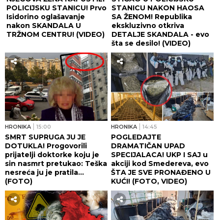
POLICIJSKU STANICU! Prvo
STANICU NAKON HAOSA
Isidorino oglašavanje
SA ŽENOM! Republika
nakon SKANDALA U
ekskluzivno otkriva
TRŽNOM CENTRU! (VIDEO)
DETALJE SKANDALA - evo
šta se desilo! (VIDEO)
HRONIKA
15:00
HRONIKA
14:45
SMRT SUPRUGA JU JE
POGLEDAJTE
DOTUKLA! Progovorili
DRAMATIČAN UPAD
prijatelji doktorke koju je
SPECIJALACA! UKP I SAJ u
sin nasmrt pretukao: Teška
akciji kod Smedereva, evo
nesreća ju je pratila...
ŠTA JE SVE PRONAĐENO U
(FOTO)
KUĆI! (FOTO, VIDEO)