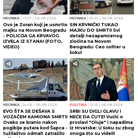
HRONIKA
17:57
06.08.2026
HRONIKA
16:35
06.08.2026
Ovo je Zoran koji je usmrtio
SIN KRVNIČKI TUKAO
majku na Novom Beogradu
MAJKU DO SMRTI! Svi
- POLICIJA GA KRVAVOG
detalji nezapamćenog
IZVELA IZ STANA! (FOTO,
zločina na Novom
VIDEO)
Beogradu: Ceo soliter u
šoku!
HRONIKA
14:06
06.08.2026
POLITIKA
12:15
06.08.2026
EVO ŠTA SE DEŠAVA S
SRBI SU DIGLI GLAVU I
VOZAČEM KAMIONA SMRTI!
NEĆE DA ĆUTE! Vučić o
Ovako se branio nakon
proslavi "Oluje" i napadima
pogibije putara kod Šapca -
iz Hrvatske: U šoku su zbog
tužilaštvo odmah zatražilo
onoga što su videli!