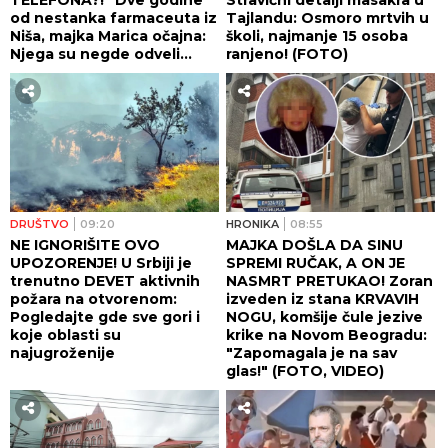
od nestanka farmaceuta iz
Tajlandu: Osmoro mrtvih u
Niša, majka Marica očajna:
školi, najmanje 15 osoba
Njega su negde odveli...
ranjeno! (FOTO)
DRUŠTVO
09:20
HRONIKA
08:55
NE IGNORIŠITE OVO
MAJKA DOŠLA DA SINU
UPOZORENJE! U Srbiji je
SPREMI RUČAK, A ON JE
trenutno DEVET aktivnih
NASMRT PRETUKAO! Zoran
požara na otvorenom:
izveden iz stana KRVAVIH
Pogledajte gde sve gori i
NOGU, komšije čule jezive
koje oblasti su
krike na Novom Beogradu:
najugroženije
"Zapomagala je na sav
glas!" (FOTO, VIDEO)