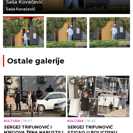
Saša Kovačević
Saša Kovačević
Ostale galerije
KULTURA
18:07
KULTURA
16:45
SERGEJ TRIFUNOVIĆ I
SERGEJ TRIFUNOVIĆ
NJEGOVA ŽENA NAPUSTILI
STIGAO U POLICIJSKU