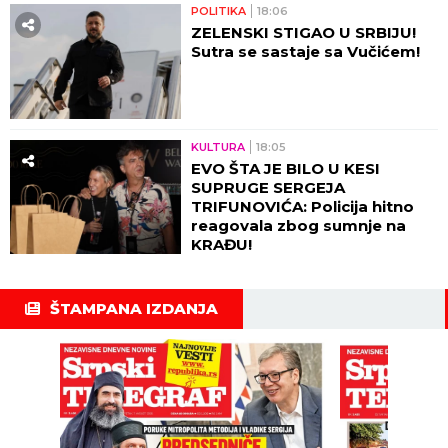
POLITIKA
18:06
ZELENSKI STIGAO U SRBIJU!
Sutra se sastaje sa Vučićem!
KULTURA
18:05
EVO ŠTA JE BILO U KESI
SUPRUGE SERGEJA
TRIFUNOVIĆA: Policija hitno
reagovala zbog sumnje na
KRAĐU!
ŠTAMPANA IZDANJA