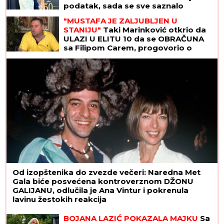
podatak, sada se sve saznalo
"MUSTAFA JE ZALJUBLJEN U
STANIJU"
Taki Marinković otkrio da
ULAZI U ELITU 10 da se OBRAČUNA
sa Filipom Carem, progovorio o
venčanju Maje i Asmina (VIDEO)
Od izopštenika do zvezde večeri: Naredna Met
Gala biće posvećena kontroverznom DŽONU
GALIJANU, odlučila je Ana Vintur i pokrenula
lavinu žestokih reakcija
BOJANA LAZIĆ POKAZALA MAJKU
Sa