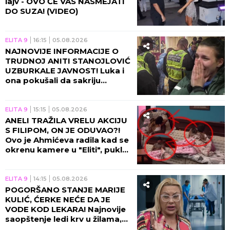
lajv - OVO ĆE VAS NASMEJATI
DO SUZA! (VIDEO)
ELITA 9
16:15
05.08.2026
NAJNOVIJE INFORMACIJE O
TRUDNOJ ANITI STANOJLOVIĆ
UZBURKALE JAVNOST! Luka i
ona pokušali da sakriju
stravičnu istinu!
ELITA 9
15:15
05.08.2026
ANELI TRAŽILA VRELU AKCIJU
S FILIPOM, ON JE ODUVAO?!
Ovo je Ahmićeva radila kad se
okrenu kamere u "Eliti", pukla
bruka!
ELITA 9
14:15
05.08.2026
POGORŠANO STANJE MARIJE
KULIĆ, ĆERKE NEĆE DA JE
VODE KOD LEKARA! Najnovije
saopštenje ledi krv u žilama,
Miljanina majka jedva hoda!