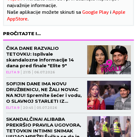
najvažnije informacije.
Naše aplikacije možete skinuti sa
Google Play
i
Apple
AppStore
.
PROČITAJTE I...
ČIKA DANE RAZVALIO
TETOVKU: Isplivale
skandalozne informacije 14
dana pred finale "Elite 9"
ELITA 9
21:15
06.07.2026
SOFIJIN DANE IMA NOVU
DRUŽBENICU, NE ŽALI NOVAC
NA NJU! Spremite šećer i vodu,
O SLAVNOJ STARLETI IZ
RIJALITIJA JE REČ!
ELITA 9
20:45
05.07.2026
SKANDALČINA! ALIBABA
PREKRŠIO PRAVILA UGOVORA,
TETOVKIN INTIMNI SNIMAK
USIJAO MREŽE! Šuška se da je