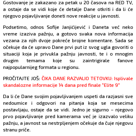
Gostovanje je zakazano za petak u 20 časova na RED TV,
a ostaje da se vidi koje će detalje Dane otkriti i da li će
njegovo pojavljivanje doneti nove reakcije u javnosti.
Podsetimo, odnos Sofije Janjićijević i Daneta već neko
vreme izaziva pažnju, a gotovo svaka nova informacija
vezana za njih dvoje pokreće brojne komentare. Sada se
očekuje da će upravo Dane prvi put iz svog ugla govoriti o
situaciji koja je privukla pažnju javnosti, te i o mnogim
drugim temama koje su zaintrigirale fanove
najpopularnijeg formata u regionu.
PROČITAJTE JOŠ:
ČIKA DANE RAZVALIO TETOVKU: Isplivale
skandalozne informacije 14 dana pred finale "Elite 9"
Da li će Dane svojim pojavljivanjem uspeti da razjasni sve
nedoumice i odgovori na pitanja koja se mesecima
postavljaju, ostaje da se vidi. Jedno je sigurno – njegovo
prvo pojavljivanje pred kamerama već je izazvalo veliku
pažnju, a javnost sa nestrpljenjem očekuje da čuje njegovu
stranu priče.