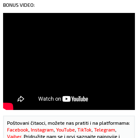
BONUS VIDEO:
Poštovani čitaoci, možete nas pratiti i na platformama:
Facebook
,
Instagram
,
YouTube
,
TikTok
,
Telegram
,
Vajber
. Pridružite nam se i prvi saznajte najnovije i