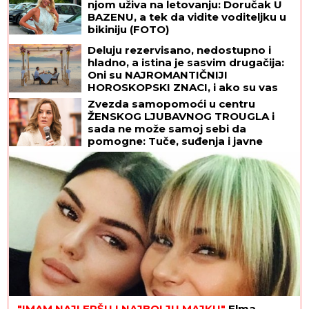
njom uživa na letovanju: Doručak U
BAZENU, a tek da vidite voditeljku u
bikiniju (FOTO)
Deluju rezervisano, nedostupno i
hladno, a istina je sasvim drugačija:
Oni su NAJROMANTIČNIJI
HOROSKOPSKI ZNACI, i ako su vas
izabrali - pravi ste SREĆNIK!
Zvezda samopomoći u centru
ŽENSKOG LJUBAVNOG TROUGLA i
sada ne može samoj sebi da
pomogne: Tuče, suđenja i javne
optužbe pretvorile karijeru iz snova
u PETPARAČKU SAPUNICU
"IMAM NAJLEPŠU I NAJBOLJU MAJKU"
Elma