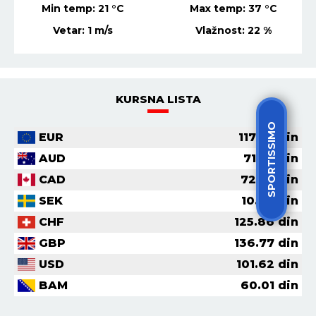
Min temp:
21
°C
Max temp:
37
°C
Vetar:
1
m/s
Vlažnost:
22
%
KURSNA LISTA
SPORTISSIMO
EUR
117.37
din
AUD
71.59
din
CAD
72.52
din
SEK
10.70
din
CHF
125.86
din
GBP
136.77
din
USD
101.62
din
BAM
60.01
din