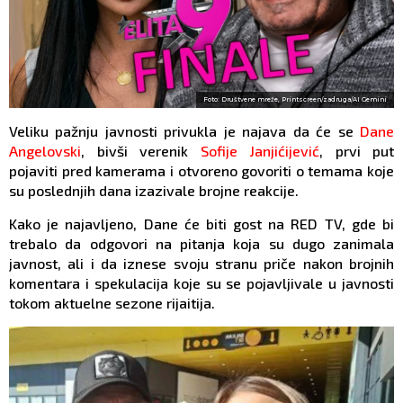
Foto: Društvene mreže, Printscreen/zadruga/AI Gemini
Veliku pažnju javnosti privukla je najava da će se
Dane
Angelovski
, bivši verenik
Sofije Janjićijević
, prvi put
pojaviti pred kamerama i otvoreno govoriti o temama koje
su poslednjih dana izazivale brojne reakcije.
Kako je najavljeno, Dane će biti gost na RED TV, gde bi
trebalo da odgovori na pitanja koja su dugo zanimala
javnost, ali i da iznese svoju stranu priče nakon brojnih
komentara i spekulacija koje su se pojavljivale u javnosti
tokom aktuelne sezone rijaitija.