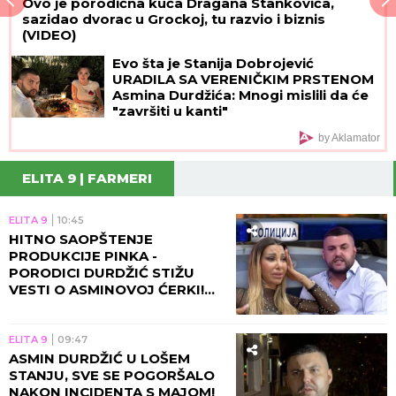
Ovo je porodična kuća Dragana Stankovića,
sazidao dvorac u Grockoj, tu razvio i biznis
(VIDEO)
Evo šta je Stanija Dobrojević
URADILA SA VERENIČKIM PRSTENOM
Asmina Durdžića: Mnogi mislili da će
"završiti u kanti"
by Aklamator
ELITA 9 | FARMERI
ELITA 9
10:45
HITNO SAOPŠTENJE
PRODUKCIJE PINKA -
PORODICI DURDŽIĆ STIŽU
VESTI O ASMINOVOJ ĆERKI!
Aneli se momentalno vraća u
Beograd zbog Nore!
ELITA 9
09:47
ASMIN DURDŽIĆ U LOŠEM
STANJU, SVE SE POGORŠALO
NAKON INCIDENTA S MAJOM!