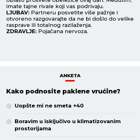
imate tajne rivale koji vas podrivaju.
će
LJUBAV:
Partneru posvetite više pažnje i
za
otvoreno razgovarajte da ne bi došlo do velike
L
rasprave ili totalnog razilaženja.
da
ZDRAVLJE:
Pojačana nervoza.
is
Z
ANKETA
Kako podnosite paklene vrućine?
Uopšte mi ne smeta +40
Boravim u isključivo u klimatizovanim
prostorijama