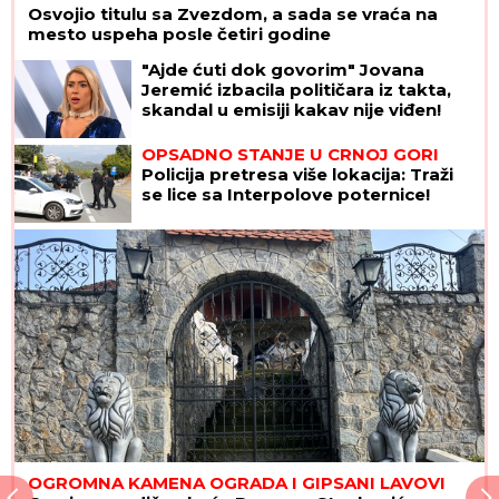
Osvojio titulu sa Zvezdom, a sada se vraća na
mesto uspeha posle četiri godine
"Ajde ćuti dok govorim" Jovana
Jeremić izbacila političara iz takta,
skandal u emisiji kakav nije viđen!
OPSADNO STANJE U CRNOJ GORI
Policija pretresa više lokacija: Traži
se lice sa Interpolove poternice!
OGROMNA KAMENA OGRADA I GIPSANI LAVOVI