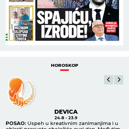
HOROSKOP
DEVICA
24.8 - 23.9
im
POSAO:
Uspeh u kreativnim zanimanjima i u
P
oblasti prosvete obeležiće ovaj dan. Međutim,
ok