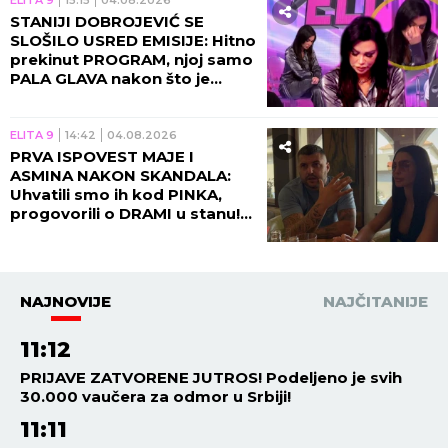
STANIJI DOBROJEVIĆ SE
SLOŠILO USRED EMISIJE: Hitno
prekinut PROGRAM, njoj samo
PALA GLAVA nakon što je
dobila RAZARAJUĆE
INFORMACIJE!
ELITA 9
14:42
04.08.2026
PRVA ISPOVEST MAJE I
ASMINA NAKON SKANDALA:
Uhvatili smo ih kod PINKA,
progovorili o DRAMI u stanu!
(VIDEO)
NAJNOVIJE
NAJČITANIJE
11:12
PRIJAVE ZATVORENE JUTROS! Podeljeno je svih
30.000 vaučera za odmor u Srbiji!
11:11