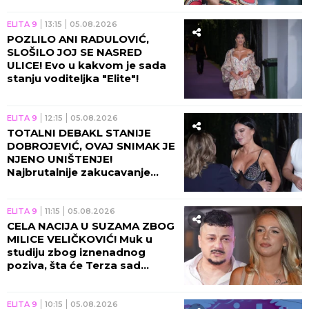
ELITA 9
13:15
05.08.2026
POZLILO ANI RADULOVIĆ,
SLOŠILO JOJ SE NASRED
ULICE! Evo u kakvom je sada
stanju voditeljka "Elite"!
ELITA 9
12:15
05.08.2026
TOTALNI DEBAKL STANIJE
DOBROJEVIĆ, OVAJ SNIMAK JE
NJENO UNIŠTENJE!
Najbrutalnije zakucavanje
otkako se završila "Elita 9"!
ELITA 9
11:15
05.08.2026
CELA NACIJA U SUZAMA ZBOG
MILICE VELIČKOVIĆ! Muk u
studiju zbog iznenadnog
poziva, šta će Terza sad
uraditi?!
ELITA 9
10:15
05.08.2026