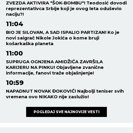
ZVEZDA AKTIVIRA "ŠOK-BOMBU"! Teodosić dovodi
reprezentativca Srbije koji je ovog leta oduševio
naciju?!
11:04
BIO JE SILOVAN, A SAD ISPALIO PARTIZAN! Ko je
novi saigrač Nikole Jokića o kome bruji
košarkaška planeta
11:00
SUPRUGA OGNJENA AMIDŽIĆA ZAVRŠILA
KARIJERU NA PINKU! Objavljene zvanične
informacije, fanovi traže objašnjenje!
10:59
NAPADNUT NOVAK ĐOKOVIĆ! Najbolji teniser svih
vremena ovo NIKAKO nije zaslužio!
POGLEDAJ SVE NAJNOVIJE VESTI