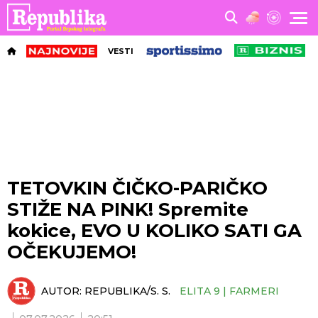
VESTI
TETOVKIN ČIČKO-PARIČKO
STIŽE NA PINK! Spremite
kokice, EVO U KOLIKO SATI GA
OČEKUJEMO!
AUTOR:
REPUBLIKA/S. S.
ELITA 9 | FARMERI