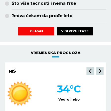
Što više tečnosti i nema frke
Jedva čekam da prođe leto
VIDI REZULTATE
GLASAJ
VREMENSKA PROGNOZA
NIŠ
34
°C
Vedro nebo