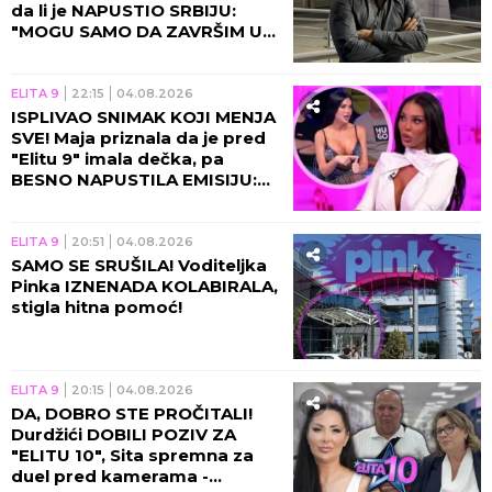
da li je NAPUSTIO SRBIJU:
"MOGU SAMO DA ZAVRŠIM U
ZATVORU ILI ISPOD ZEMLJE!"
ELITA 9
22:15
04.08.2026
ISPLIVAO SNIMAK KOJI MENJA
SVE! Maja priznala da je pred
"Elitu 9" imala dečka, pa
BESNO NAPUSTILA EMISIJU:
TAJNO SE VIĐALI OVDE?!
ELITA 9
20:51
04.08.2026
SAMO SE SRUŠILA! Voditeljka
Pinka IZNENADA KOLABIRALA,
stigla hitna pomoć!
ELITA 9
20:15
04.08.2026
DA, DOBRO STE PROČITALI!
Durdžići DOBILI POZIV ZA
"ELITU 10", Sita spremna za
duel pred kamerama -