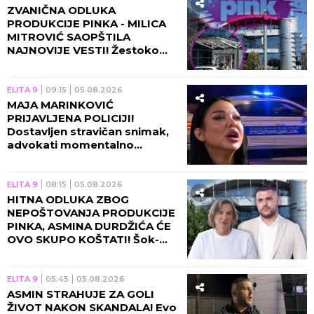
ZVANIČNA ODLUKA
PRODUKCIJE PINKA - MILICA
MITROVIĆ SAOPŠTILA
NAJNOVIJE VESTI! Žestoko
zakucavanje, ovo se dešava
pred početak "Elite 10"!
ELITA 9
09:15
05.08.2026
MAJA MARINKOVIĆ
PRIJAVLJENA POLICIJI!
Dostavljen stravičan snimak,
advokati momentalno
alarmirani!
ELITA 9
08:15
05.08.2026
HITNA ODLUKA ZBOG
NEPOŠTOVANJA PRODUKCIJE
PINKA, ASMINA DURDŽIĆA ĆE
OVO SKUPO KOŠTATI! Šok-
bomba o ulasku u "Elitu 10",
sada je konačno!
ELITA 9
05:45
05.08.2026
ASMIN STRAHUJE ZA GOLI
ŽIVOT NAKON SKANDALA! Evo