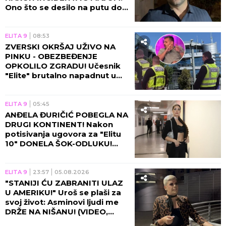
Ono što se desilo na putu do
Pinka će vas NAJEŽITI!
ELITA 9
08:53
ZVERSKI OKRŠAJ UŽIVO NA
PINKU - OBEZBEĐENJE
OPKOLILO ZGRADU! Učesnik
"Elite" brutalno napadnut u
programu, voditelj prekinuo
emisiju!
ELITA 9
05:45
ANĐELA ĐURIČIĆ POBEGLA NA
DRUGI KONTINENT! Nakon
potisivanja ugovora za "Elitu
10" DONELA ŠOK-ODLUKU!
(VIDEO)
ELITA 9
23:57
05.08.2026
"STANIJI ĆU ZABRANITI ULAZ
U AMERIKU!" Uroš se plaši za
svoj život: Asminovi ljudi me
DRŽE NA NIŠANU! (VIDEO,
GALERIJA)