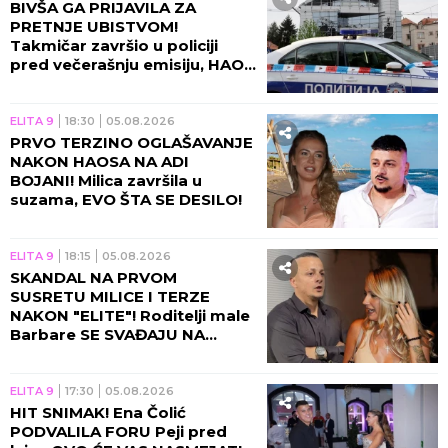
BIVŠA GA PRIJAVILA ZA
PRETNJE UBISTVOM!
Takmičar završio u policiji
pred večerašnju emisiju, HAOS
NE JENJAVA!
ELITA 9
18:30
05.08.2026
PRVO TERZINO OGLAŠAVANJE
NAKON HAOSA NA ADI
BOJANI! Milica završila u
suzama, EVO ŠTA SE DESILO!
ELITA 9
18:15
05.08.2026
SKANDAL NA PRVOM
SUSRETU MILICE I TERZE
NAKON "ELITE"! Roditelji male
Barbare SE SVAĐAJU NA
PLAŽI, snimak završio na
mrežama! (VIDEO)
ELITA 9
17:30
05.08.2026
HIT SNIMAK! Ena Čolić
PODVALILA FORU Peji pred