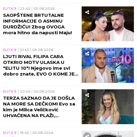
ELITA 9
22:45
05.08.2026
SAOPŠTENE BRTUTALNE
INFORMACIJE O ASMINU
DURDŽIĆU! Zbog OVOGA
mora hitno da napusti Maju!
ELITA 9
21:45
05.08.2026
LJUTI RIVAL FILIPA CARA
OTKRIO MOTV ULASKA U
"ELITU 10"! Njegovo ime svi
dobro znate, EVO O KOME JE
REČ!
ELITA 9
20:45
05.08.2026
TERZA SAZNAO DA JE DOŠLA
NA MORE SA DEČKOM! Evo sa
kim je Milica Veličković
UHVAĆENA NA PLAŽI,
momentalno se oglasila!
ELITA 9
19:45
05.08.2026