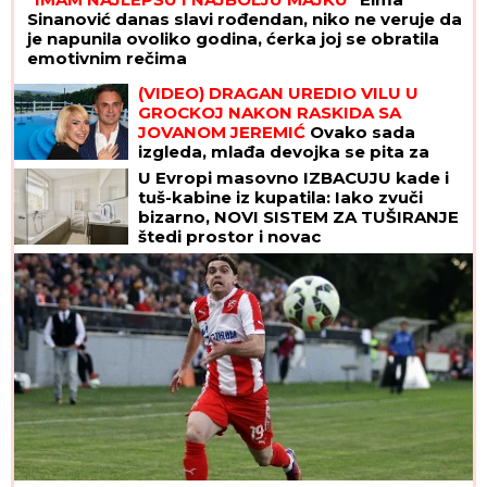
Sinanović danas slavi rođendan, niko ne veruje da
je napunila ovoliko godina, ćerka joj se obratila
emotivnim rečima
(VIDEO) DRAGAN UREDIO VILU U
GROCKOJ NAKON RASKIDA SA
JOVANOM JEREMIĆ
Ovako sada
izgleda, mlađa devojka se pita za
sve
U Evropi masovno IZBACUJU kade i
tuš-kabine iz kupatila: Iako zvuči
bizarno, NOVI SISTEM ZA TUŠIRANJE
štedi prostor i novac