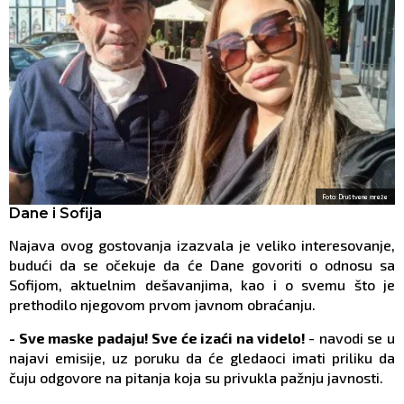
Foto: Društvene mreže
Dane i Sofija
Najava ovog gostovanja izazvala je veliko interesovanje,
budući da se očekuje da će Dane govoriti o odnosu sa
Sofijom, aktuelnim dešavanjima, kao i o svemu što je
prethodilo njegovom prvom javnom obraćanju.
- Sve maske padaju! Sve će izaći na videlo!
- navodi se u
najavi emisije, uz poruku da će gledaoci imati priliku da
čuju odgovore na pitanja koja su privukla pažnju javnosti.