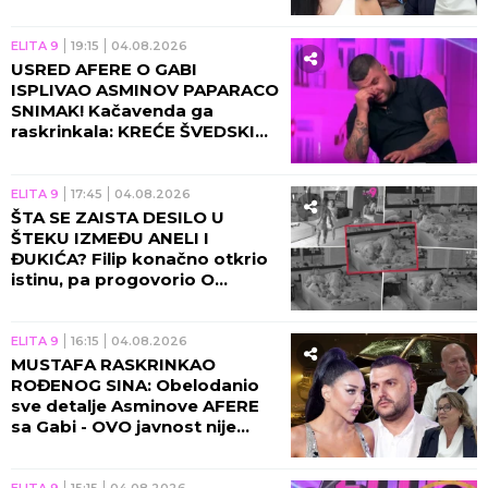
MORAJU DA OTPLATE DUG
SVOG SINA?!
ELITA 9
19:15
04.08.2026
USRED AFERE O GABI
ISPLIVAO ASMINOV PAPARACO
SNIMAK! Kačavenda ga
raskrinkala: KREĆE ŠVEDSKI
AKCIONI! (VIDEO)
ELITA 9
17:45
04.08.2026
ŠTA SE ZAISTA DESILO U
ŠTEKU IZMEĐU ANELI I
ĐUKIĆA? Filip konačno otkrio
istinu, pa progovorio O
ŽENIDBI: NIJE MI LAKO, OD
TOGA NE BEŽIM!
ELITA 9
16:15
04.08.2026
MUSTAFA RASKRINKAO
ROĐENOG SINA: Obelodanio
sve detalje Asminove AFERE
sa Gabi - OVO javnost nije
znala, Aneli poseduje
KLJUČNE INFORMACIJE!
ELITA 9
15:15
04.08.2026