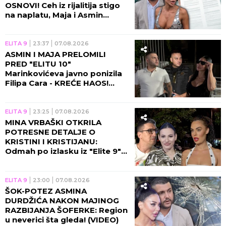
OSNOVI! Ceh iz rijalitija stigo
na naplatu, Maja i Asmin
ZAVRŠILI NA SUDU!
ELITA 9
23:37
07.08.2026
ASMIN I MAJA PRELOMILI
PRED "ELITU 10"
Marinkovićeva javno ponizila
Filipa Cara - KREĆE HAOS!
(VIDEO)
ELITA 9
23:25
07.08.2026
MINA VRBAŠKI OTKRILA
POTRESNE DETALJE O
KRISTINI I KRISTIJANU:
Odmah po izlasku iz "Elite 9"
se čula sa Spalevićevom!
(VIDEO)
ELITA 9
23:00
07.08.2026
ŠOK-POTEZ ASMINA
DURDŽIĆA NAKON MAJINOG
RAZBIJANJA ŠOFERKE: Region
u neverici šta gleda! (VIDEO)