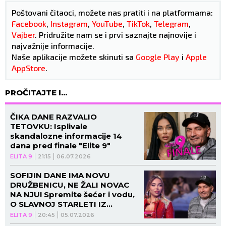
Poštovani čitaoci, možete nas pratiti i na platformama:
Facebook
,
Instagram
,
YouTube
,
TikTok
,
Telegram
,
Vajber
. Pridružite nam se i prvi saznajte najnovije i
najvažnije informacije.
Naše aplikacije možete skinuti sa
Google Play
i
Apple
AppStore
.
PROČITAJTE I...
ČIKA DANE RAZVALIO
TETOVKU: Isplivale
skandalozne informacije 14
dana pred finale "Elite 9"
ELITA 9
21:15
06.07.2026
SOFIJIN DANE IMA NOVU
DRUŽBENICU, NE ŽALI NOVAC
NA NJU! Spremite šećer i vodu,
O SLAVNOJ STARLETI IZ
RIJALITIJA JE REČ!
ELITA 9
20:45
05.07.2026