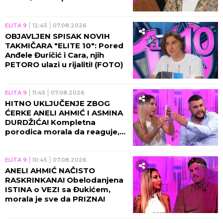
zbog novih vesti!
ELITA 9
12:45
07.08.2026
OBJAVLJEN SPISAK NOVIH
TAKMIČARA "ELITE 10": Pored
Anđele Đuričić i Cara, njih
PETORO ulazi u rijaliti! (FOTO)
ELITA 9
11:45
07.08.2026
HITNO UKLJUČENJE ZBOG
ĆERKE ANELI AHMIĆ I ASMINA
DURDŽIĆA! Kompletna
porodica morala da reaguje,
usledila nova drama u
programu!
ELITA 9
10:45
07.08.2026
ANELI AHMIĆ NAČISTO
RASKRINKANA! Obelodanjena
ISTINA o VEZI sa Đukićem,
morala je sve da PRIZNA!