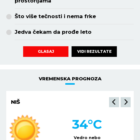
prostorijama
Što više tečnosti i nema frke
Jedva čekam da prođe leto
VIDI REZULTATE
GLASAJ
VREMENSKA PROGNOZA
BEOGRAD
30
°C
Vedro nebo