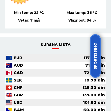
°C
Min temp:
21
°C
Max temp:
35
°C
%
Vetar:
4
m/s
Vlažnost:
47
%
KURSNA LISTA
SPORTISSIMO
EUR
117.36
din
AUD
71.56
din
CAD
72.62
din
SEK
10.70
din
CHF
125.30
din
GBP
137.00
din
USD
101.82
din
BAM
60.00
din