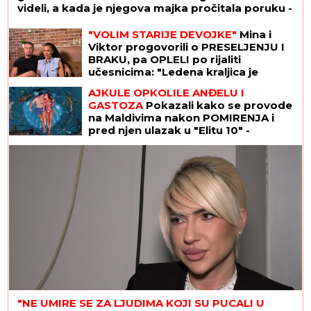
videli, a kada je njegova majka pročitala poruku -
SRCE JOJ JE PUKLO
"VOLIM STARIJE DEVOJKE"
Mina i
Viktor progovorili o PRESELJENJU I
BRAKU, pa OPLELI po rijaliti
učesnicima: "Ledena kraljica je
opelješila deda Daneta (VIDEO)
AJKULE OPKOLILE ANĐELU I
GASTOZA
Pokazali kako se provode
na Maldivima nakon POMIRENJA i
pred njen ulazak u "Elitu 10" -
komentari samo pljušte (VIDEO)
"NE UMIRE SE ZA LJUDIMA KOJI SU PUCALI U