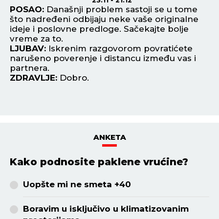
 tome
POSAO:
Iskoristite naklonost jedne uticajn
nalne
osobe da postignete rezultate koji će vas
lje
vinuti visoko. Finansijski dobar period.
LJUBAV:
Slobodni Jarčevi danas mogu
ćete
upoznati partnera na nekim putovanjima i 
vas i
krugu poslovnih saradnika. Prepustite se
strastima.
ZDRAVLJE:
Odlično se osećate.
ANKETA
Kako podnosite paklene vrućine?
Uopšte mi ne smeta +40
Boravim u isključivo u klimatizovanim