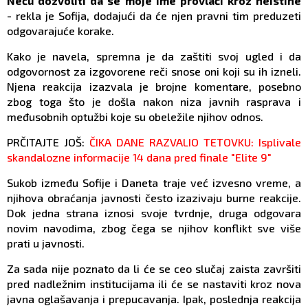
Neću dozvoliti da se moje ime provlači kroz neistine
- rekla je Sofija, dodajući da će njen pravni tim preduzeti
odgovarajuće korake.
Kako je navela, spremna je da zaštiti svoj ugled i da
odgovornost za izgovorene reči snose oni koji su ih izneli.
Njena reakcija izazvala je brojne komentare, posebno
zbog toga što je došla nakon niza javnih rasprava i
međusobnih optužbi koje su obeležile njihov odnos.
PRČITAJTE JOŠ:
ČIKA DANE RAZVALIO TETOVKU: Isplivale
skandalozne informacije 14 dana pred finale "Elite 9"
Sukob između Sofije i Daneta traje već izvesno vreme, a
njihova obraćanja javnosti često izazivaju burne reakcije.
Dok jedna strana iznosi svoje tvrdnje, druga odgovara
novim navodima, zbog čega se njihov konflikt sve više
prati u javnosti.
Za sada nije poznato da li će se ceo slučaj zaista završiti
pred nadležnim institucijama ili će se nastaviti kroz nova
javna oglašavanja i prepucavanja. Ipak, poslednja reakcija