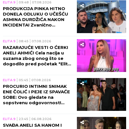
ELITA 9
09:48
07.08.2026
PRODUKCIJA PINKA HITNO
DONELA ODLUKU O UČEŠĆU
ASMINA DURDŽIĆA NAKON
INCIDENTA! Zvanično
saopštenje će vas zakucati za
ekran, obezbeđenje u
pripravnosti!
ELITA 9
08:45
07.08.2026
RAZARAJUĆE VESTI O ĆERKI
ANELI AHMIĆ! Cela nacija u
suzama zbog onog što se
dogodilo pred početak "Elite
10", Asmin napravio ŠOK-
POTEZ!
ELITA 9
05:45
07.08.2026
PROCURIO INTIMNI SNIMAK
ENE ČOLIĆ I PEJE IZ SPAVAĆE
SOBE: Ovo gledate na
sopstvenu odgovornost!
(VIDEO)
ELITA 9
23:45
06.08.2026
SVAĐA ANELI SA HANOM I