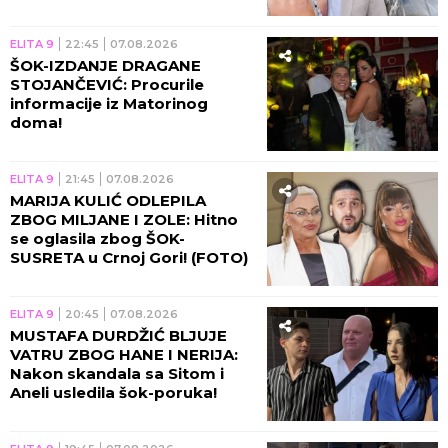
ELITA 9
22:45
07.08.2026
ŠOK-IZDANJE DRAGANE
STOJANČEVIĆ: Procurile
informacije iz Matorinog
doma!
ELITA 9
21:45
07.08.2026
MARIJA KULIĆ ODLEPILA
ZBOG MILJANE I ZOLE: Hitno
se oglasila zbog ŠOK-
SUSRETA u Crnoj Gori! (FOTO)
ELITA 9
20:45
07.08.2026
MUSTAFA DURDŽIĆ BLJUJE
VATRU ZBOG HANE I NERIJA:
Nakon skandala sa Sitom i
Aneli usledila šok-poruka!