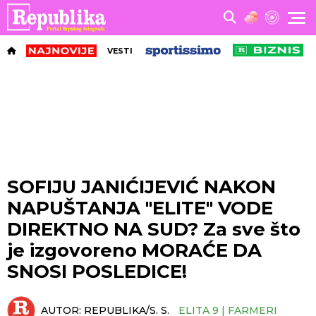
VESTI
SOFIJU JANIĆIJEVIĆ NAKON
NAPUŠTANJA "ELITE" VODE
DIREKTNO NA SUD? Za sve što
je izgovoreno MORAĆE DA
SNOSI POSLEDICE!
AUTOR:
REPUBLIKA/S. S.
ELITA 9 | FARMERI