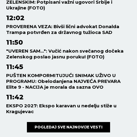
ZELENSKIM: Potpisani važni ugovori Srbije i
Ukrajine (FOTO)
12:02
PROVERENA VEZA: Bivši lični advokat Donalda
Trampa potvrđen za državnog tužioca SAD
11:50
"UVEREN SAM...": Vučić nakon svečanog dočeka
Zelenskog poslao jasnu poruku! (FOTO)
11:45
PUŠTEN KOMPORMITUJUĆI SNIMAK UŽIVO U
PROGRAMU: Obelodanjena NAJVEĆA PREVARA
Elite 9 - NACIJA je morala da sazna OVO
11:42
EKSPO 2027: Ekspo karavan u nedelju stiže u
Kragujevac
POGLEDAJ SVE NAJNOVIJE VESTI