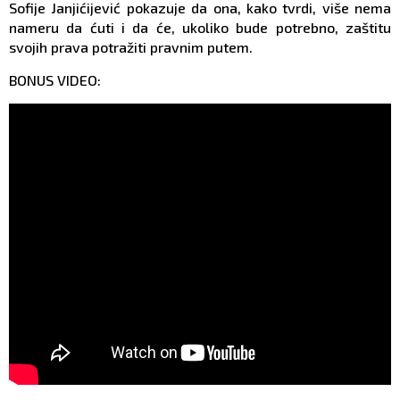
Sofije Janjićijević pokazuje da ona, kako tvrdi, više nema
nameru da ćuti i da će, ukoliko bude potrebno, zaštitu
svojih prava potražiti pravnim putem.
BONUS VIDEO: