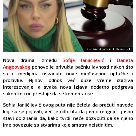
Foto: Printskrin TV Pink, Shutterstock
Nova drama između
Sofije Janjićijević
i
Daneta
Angeovskog
ponovo je privukla pažnju javnosti nakon što
su u medijima osvanule nove međusobne optužbe i
prozivke. Njihov odnos već duže vreme izaziva
interesovanje, a svaka nova izjava dodatno podgreva
sukob koji ne prestaje da se komentariše.
Sofija Janjićijević ovog puta nije želela da prećuti navode
koji su se pojavili, već je odlučila da javno reaguje i jasno
stavi do znanja da, kako tvrdi, neće dozvoliti da se njeno
ime povezuje sa stvarima koje smatra neistinitim.