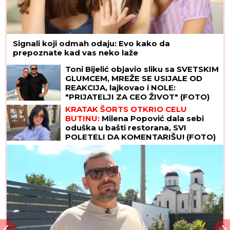
Signali koji odmah odaju: Evo kako da
prepoznate kad vas neko laže
Toni Bijelić objavio sliku sa SVETSKIM
GLUMCEM, MREŽE SE USIJALE OD
REAKCIJA, lajkovao i NOLE:
"PRIJATELJI ZA CEO ŽIVOT" (FOTO)
KRATAK ŠORTS OTKRIO CELU
BUTINU:
Milena Popović dala sebi
oduška u bašti restorana, SVI
POLETELI DA KOMENTARIŠU! (FOTO)