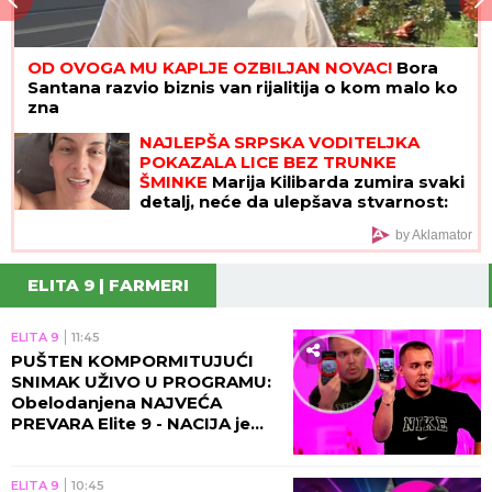
OD OVOGA MU KAPLJE OZBILJAN NOVAC!
Bora
Santana razvio biznis van rijalitija o kom malo ko
zna
NAJLEPŠA SRPSKA VODITELJKA
POKAZALA LICE BEZ TRUNKE
ŠMINKE
Marija Kilibarda zumira svaki
detalj, neće da ulepšava stvarnost:
"Tretman mi je preko potreban"
by Aklamator
(FOTO)
ELITA 9 | FARMERI
ELITA 9
11:45
PUŠTEN KOMPORMITUJUĆI
SNIMAK UŽIVO U PROGRAMU:
Obelodanjena NAJVEĆA
PREVARA Elite 9 - NACIJA je
morala da sazna OVO
ELITA 9
10:45