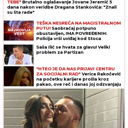
TEBE"
Brutalno oglašavanje Jovane Jeremić 5
dana nakon veridbe Dragana Stankovića: "Znali
su šta rade"
TEŠKA NESREĆA NA MAGISTRALNOM
PUTU!
Saobraćaj potpuno
obustavljen, IMA POVREĐENIH:
Policija vrši uviđaj kod Stoca
Saša Ilić se hvata za glavu! Veliki
problem za Partizan
"HTEO JE DA NAS PRIJAVI CENTRU
ZA SOCIJALNI RAD"
Verica Rakočević
na početku karijere prošla kroz
pakao, ove reč i danas joj odzvanjaju
u ušima: "Oduzeće vam decu"