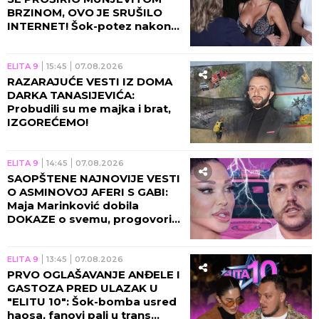
BRZINOM, OVO JE SRUŠILO
INTERNET! Šok-potez nakon
skandala Maje i Asmina!
ELITA 9
15:45
07.08.2026
RAZARAJUĆE VESTI IZ DOMA
DARKA TANASIJEVIĆA:
Probudili su me majka i brat,
IZGOREĆEMO!
ELITA 9
14:45
07.08.2026
SAOPŠTENE NAJNOVIJE VESTI
O ASMINOVOJ AFERI S GABI:
Maja Marinković dobila
DOKAZE o svemu, progovorila
njegova bivša!
ELITA 9
13:45
07.08.2026
PRVO OGLAŠAVANJE ANĐELE I
GASTOZA PRED ULAZAK U
"ELITU 10": Šok-bomba usred
haosa, fanovi pali u trans