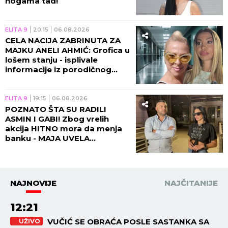
nogama tad!
ELITA 9
20:15
06.08.2026
CELA NACIJA ZABRINUTA ZA
MAJKU ANELI AHMIĆ: Grofica u
lošem stanju - isplivale
informacije iz porodičnog
doma!
ELITA 9
19:15
06.08.2026
POZNATO ŠTA SU RADILI
ASMIN I GABI! Zbog vrelih
akcija HITNO mora da menja
banku - MAJA UVELA
RESTRIKCIJE!
NAJNOVIJE
NAJČITANIJE
12:21
VUČIĆ SE OBRAĆA POSLE SASTANKA SA
UŽIVO