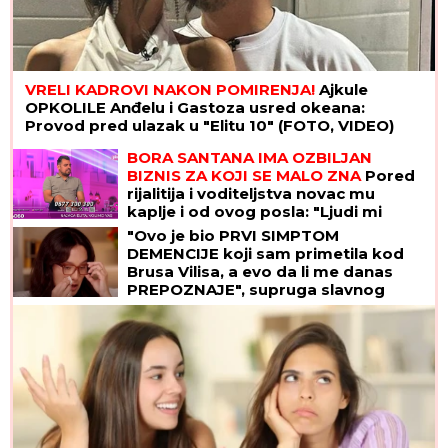
VRELI KADROVI NAKON POMIRENJA!
Ajkule
OPKOLILE Anđelu i Gastoza usred okeana:
Provod pred ulazak u "Elitu 10" (FOTO, VIDEO)
BORA SANTANA IMA OZBILJAN
BIZNIS ZA KOJI SE MALO ZNA
Pored
rijalitija i voditeljstva novac mu
kaplje i od ovog posla: "Ljudi mi
dolaze svakodnevno"
"Ovo je bio PRVI SIMPTOM
DEMENCIJE koji sam primetila kod
Brusa Vilisa, a evo da li me danas
PREPOZNAJE", supruga slavnog
glumca otkrila nove detalje - OSEĆAJ
KRIVICE je non stop prati