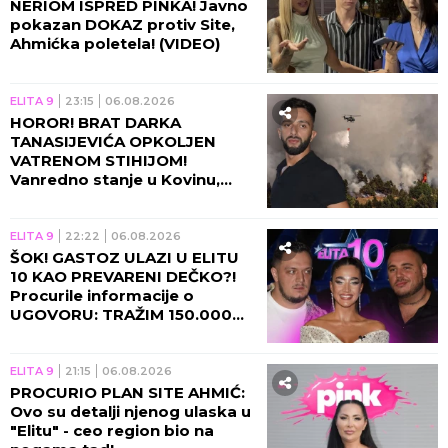
NERIOM ISPRED PINKA! Javno
pokazan DOKAZ protiv Site,
Ahmićka poletela! (VIDEO)
ELITA 9
23:15
06.08.2026
HOROR! BRAT DARKA
TANASIJEVIĆA OPKOLJEN
VATRENOM STIHIJOM!
Vanredno stanje u Kovinu,
voditelj u agoniji: U TOJ KUĆI
SAM ODRASTAO!
ELITA 9
22:22
06.08.2026
ŠOK! GASTOZ ULAZI U ELITU
10 KAO PREVARENI DEČKO?!
Procurile informacije o
UGOVORU: TRAŽIM 150.000
EVRA UNAPRED! (VIDEO)
ELITA 9
21:15
06.08.2026
PROCURIO PLAN SITE AHMIĆ:
Ovo su detalji njenog ulaska u
"Elitu" - ceo region bio na