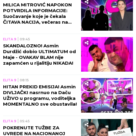
MILICA MITROVIĆ NAPOKON
POTVRDILA INFORMACIJE:
Suočavanje koje je čekala
ČITAVA NACIJA, večeras na
Pink stiže URAGAN!
ELITA 9
09:45
SKANDALOZNO! Asmin
Durdžić dobio ULTIMATUM od
Maje - OVAKAV BLAM nije
zapamćen u rijalitiju NIKADA!
ELITA 9
08:15
HITAN PREKID EMISIJA! Asmin
DIVLJAČKI nasrnuo na Daču
UŽIVO u programu, voditeljka
MOMENTALNO sve obustavila!
ELITA 9
05:45
POKRENUTE TUŽBE ZA
UVREDE NA NACIONANOJ