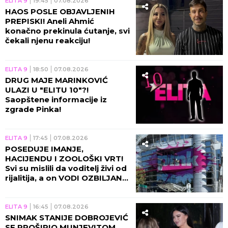
ELITA 9
19:45
07.08.2026
HAOS POSLE OBJAVLJENIH
PREPISKI! Aneli Ahmić
konačno prekinula ćutanje, svi
čekali njenu reakciju!
ELITA 9
18:50
07.08.2026
DRUG MAJE MARINKOVIĆ
ULAZI U "ELITU 10"?!
Saopštene informacije iz
zgrade Pinka!
ELITA 9
17:45
07.08.2026
POSEDUJE IMANJE,
HACIJENDU I ZOOLOŠKI VRT!
Svi su mislili da voditelj živi od
rijalitija, a on VODI OZBILJAN
BIZNIS!
ELITA 9
16:45
07.08.2026
SNIMAK STANIJE DOBROJEVIĆ
SE PROŠIRIO MUNJEVITOM