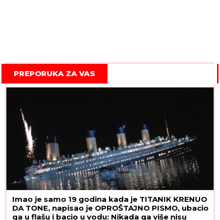
PREPORUKA ZA VAS
Imao je samo 19 godina kada je TITANIK KRENUO
DA TONE, napisao je OPROŠTAJNO PISMO, ubacio
ga u flašu i bacio u vodu: Nikada ga više nisu