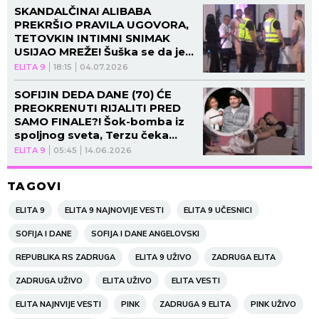
SKANDALČINA! ALIBABA
PREKRŠIO PRAVILA UGOVORA,
TETOVKIN INTIMNI SNIMAK
USIJAO MREŽE! Šuška se da je
zbog ovoga SOFIJA
ELITA 9
18:15
04.07.2026
JANIĆIJEVIĆ NAPUSTILA
RIJALITI! (VIDEO)
SOFIJIN DEDA DANE (70) ĆE
PREOKRENUTI RIJALITI PRED
SAMO FINALE?! Šok-bomba iz
spoljnog sveta, Terzu čeka
horor!
ELITA 9
05:45
14.06.2026
TAGOVI
ELITA 9
ELITA 9 NAJNOVIJE VESTI
ELITA 9 UČESNICI
SOFIJA I DANE
SOFIJA I DANE ANGELOVSKI
REPUBLIKA RS ZADRUGA
ELITA 9 UŽIVO
ZADRUGA ELITA
ZADRUGA UŽIVO
ELITA UŽIVO
ELITA VESTI
ELITA NAJNVIJE VESTI
PINK
ZADRUGA 9 ELITA
PINK UŽIVO