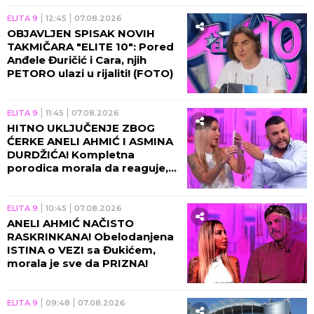
ELITA 9
12:45
07.08.2026
OBJAVLJEN SPISAK NOVIH
TAKMIČARA "ELITE 10": Pored
Anđele Đuričić i Cara, njih
PETORO ulazi u rijaliti! (FOTO)
ELITA 9
11:45
07.08.2026
HITNO UKLJUČENJE ZBOG
ĆERKE ANELI AHMIĆ I ASMINA
DURDŽIĆA! Kompletna
porodica morala da reaguje,
usledila nova drama u
programu!
ELITA 9
10:45
07.08.2026
ANELI AHMIĆ NAČISTO
RASKRINKANA! Obelodanjena
ISTINA o VEZI sa Đukićem,
morala je sve da PRIZNA!
ELITA 9
09:48
07.08.2026