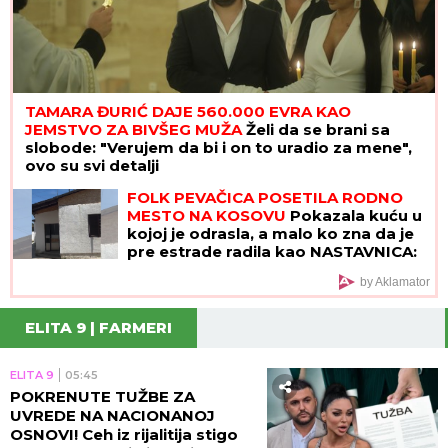
TAMARA ĐURIĆ DAJE 560.000 EVRA KAO
JEMSTVO ZA BIVŠEG MUŽA
Želi da se brani sa
slobode: "Verujem da bi i on to uradio za mene",
ovo su svi detalji
FOLK PEVAČICA POSETILA RODNO
MESTO NA KOSOVU
Pokazala kuću u
kojoj je odrasla, a malo ko zna da je
pre estrade radila kao NASTAVNICA:
"Svaki put plačem" (VIDEO)
by Aklamator
ELITA 9 | FARMERI
ELITA 9
05:45
POKRENUTE TUŽBE ZA
UVREDE NA NACIONANOJ
OSNOVI! Ceh iz rijalitija stigo