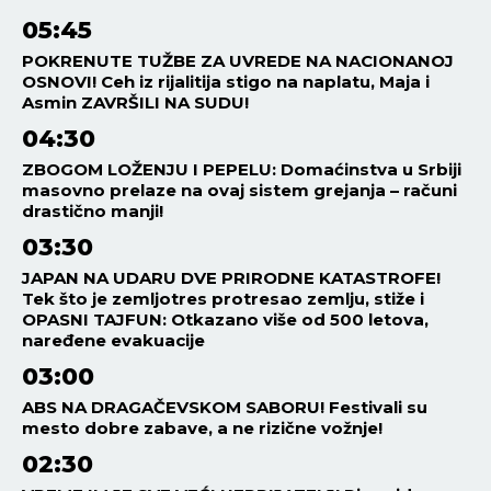
05:45
POKRENUTE TUŽBE ZA UVREDE NA NACIONANOJ
OSNOVI! Ceh iz rijalitija stigo na naplatu, Maja i
Asmin ZAVRŠILI NA SUDU!
04:30
ZBOGOM LOŽENJU I PEPELU: Domaćinstva u Srbiji
masovno prelaze na ovaj sistem grejanja – računi
drastično manji!
03:30
JAPAN NA UDARU DVE PRIRODNE KATASTROFE!
Tek što je zemljotres protresao zemlju, stiže i
OPASNI TAJFUN: Otkazano više od 500 letova,
naređene evakuacije
03:00
ABS NA DRAGAČEVSKOM SABORU! Festivali su
mesto dobre zabave, a ne rizične vožnje!
02:30