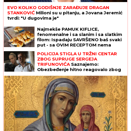
EVO KOLIKO GODIŠNJE ZARAĐUJE DRAGAN
STANKOVIĆ
Milioni su u pitanju, a Jovana Jeremić
tvrdi: "U dugovima je"
Najmekše PAMUK KIFLICE,
fenomenalne i sa slanim i sa slatkim
filom: Ispadaju SAVRŠENO baš svaki
put - sa OVIM RECEPTOM nema
greške
POLICIJA STIGLA U TRŽNI CENTAR
ZBOG SUPRUGE SERGEJA
TRIFUNOVIĆA
Saznajemo:
Obezbeđenje hitno reagovalo zbog
SUMNJE NA KRAĐU, pa joj pisali
krivičnu prijavu