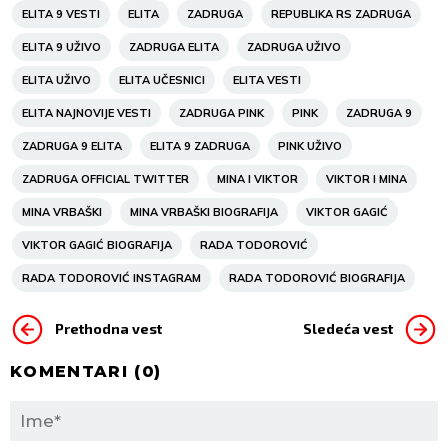
ELITA 9 VESTI
ELITA
ZADRUGA
REPUBLIKA RS ZADRUGA
ELITA 9 UŽIVO
ZADRUGA ELITA
ZADRUGA UŽIVO
ELITA UŽIVO
ELITA UČESNICI
ELITA VESTI
ELITA NAJNOVIJE VESTI
ZADRUGA PINK
PINK
ZADRUGA 9
ZADRUGA 9 ELITA
ELITA 9 ZADRUGA
PINK UŽIVO
ZADRUGA OFFICIAL TWITTER
MINA I VIKTOR
VIKTOR I MINA
MINA VRBAŠKI
MINA VRBAŠKI BIOGRAFIJA
VIKTOR GAGIĆ
VIKTOR GAGIĆ BIOGRAFIJA
RADA TODOROVIĆ
RADA TODOROVIĆ INSTAGRAM
RADA TODOROVIĆ BIOGRAFIJA
Prethodna vest
Sledeća vest
KOMENTARI (
0
)