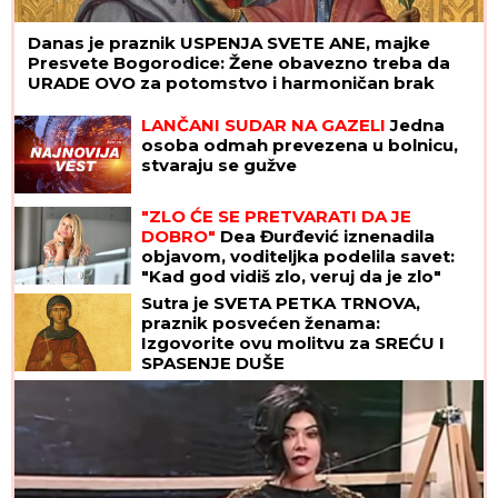
Danas je praznik USPENJA SVETE ANE, majke
Presvete Bogorodice: Žene obavezno treba da
URADE OVO za potomstvo i harmoničan brak
LANČANI SUDAR NA GAZELI
Jedna
osoba odmah prevezena u bolnicu,
stvaraju se gužve
"ZLO ĆE SE PRETVARATI DA JE
DOBRO"
Dea Đurđević iznenadila
objavom, voditeljka podelila savet:
"Kad god vidiš zlo, veruj da je zlo"
Sutra je SVETA PETKA TRNOVA,
praznik posvećen ženama:
Izgovorite ovu molitvu za SREĆU I
SPASENJE DUŠE