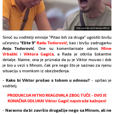
Foto: youtube.com/Zadruga Official
Sinoć su voditelji emisije "Pitao bih za druga" ugostili bivšu
učesnicu
"Elite 9"
Radu Todorović
, kao i bivšu zadrugarku
Anju Todorović
. One su komentarisale odnos
Mine
Vrbaški
i
Viktora Gagića
, a Rada je otkrila šokantne
detalje. Naime, ona je priznala da ju je Viktor muvao i dok
je bio u vezi s Minom, čak pre nego što je saznao za njenu
situaciju s momkom iz obezbeđenja.
-
Kako bi Viktor prošao s tobom u odnosu?
- upitao je
voditelj.
PRODUKCIJA HITNO REAGOVALA ZBOG TUČE - OVO JE
KONAČNA ODLUKA! Viktor Gagić najstrože kažnjen!
-
Naravno da bi završio drugačije nego sa Minom, ali ne