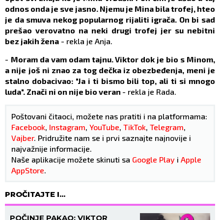
odnos onda je sve jasno. Njemu je Mina bila trofej, hteo
je da smuva nekog popularnog rijaliti igrača. On bi sad
prešao verovatno na neki drugi trofej jer su nebitni
bez jakih žena
- rekla je Anja.
-
Moram da vam odam tajnu. Viktor dok je bio s Minom,
a nije još ni znao za tog dečka iz obezbeđenja, meni je
stalno dobacivao: "Ja i ti bismo bili top, ali ti si mnogo
luda". Znači ni on nije bio veran
- rekla je Rada.
Poštovani čitaoci, možete nas pratiti i na platformama:
Facebook
,
Instagram
,
YouTube
,
TikTok
,
Telegram
,
Vajber
. Pridružite nam se i prvi saznajte najnovije i
najvažnije informacije.
Naše aplikacije možete skinuti sa
Google Play
i
Apple
AppStore
.
PROČITAJTE I...
POČINJE PAKAO: VIKTOR