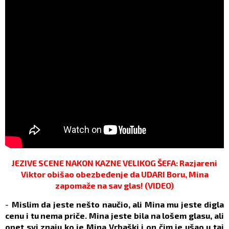
JEZIVE SCENE NAKON KAZNE VELIKOG ŠEFA: Razjareni
Viktor obišao obezbeđenje da UDARI Boru, Mina
zapomaže na sav glas! (VIDEO)
-
Mislim da jeste nešto naučio, ali Mina mu jeste digla
cenu i tu nema priče. Mina jeste bila na lošem glasu, ali
opet svi znaju ko je Mina Vrbaški i on čim je ušao u taj