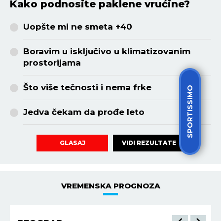
Kako podnosite paklene vrućine?
Uopšte mi ne smeta +40
Boravim u isključivo u klimatizovanim
prostorijama
Što više tečnosti i nema frke
SPORTISSIMO
Jedva čekam da prođe leto
VIDI REZULTATE
GLASAJ
VREMENSKA PROGNOZA