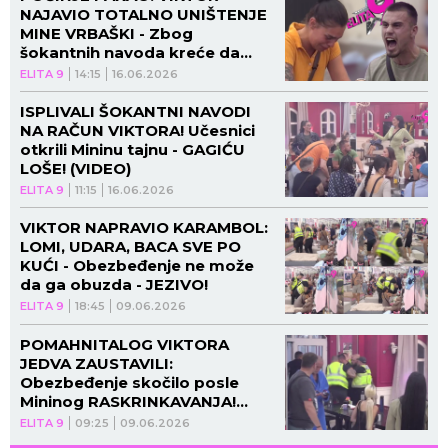
NAJAVIO TOTALNO UNIŠTENJE
MINE VRBAŠKI - Zbog
šokantnih navoda kreće da
briše patos njom! (VIDEO)
ELITA 9
14:15
16.06.2026
ISPLIVALI ŠOKANTNI NAVODI
NA RAČUN VIKTORA! Učesnici
otkrili Mininu tajnu - GAGIĆU
LOŠE! (VIDEO)
ELITA 9
11:15
16.06.2026
VIKTOR NAPRAVIO KARAMBOL:
LOMI, UDARA, BACA SVE PO
KUĆI - Obezbeđenje ne može
da ga obuzda - JEZIVO!
ELITA 9
18:45
09.06.2026
POMAHNITALOG VIKTORA
JEDVA ZAUSTAVILI:
Obezbeđenje skočilo posle
Mininog RASKRINKAVANJA!
(VIDEO)
ELITA 9
09:25
09.06.2026