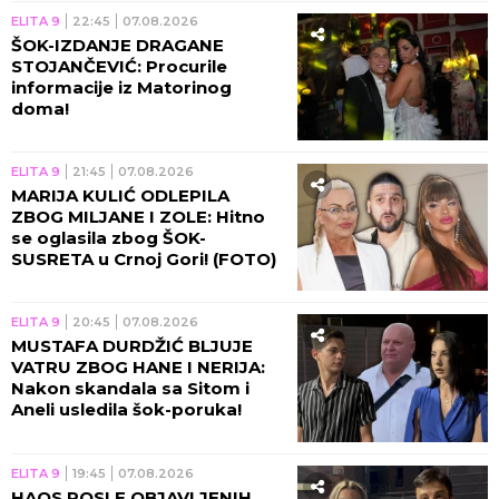
ELITA 9
22:45
07.08.2026
ŠOK-IZDANJE DRAGANE
STOJANČEVIĆ: Procurile
informacije iz Matorinog
doma!
ELITA 9
21:45
07.08.2026
MARIJA KULIĆ ODLEPILA
ZBOG MILJANE I ZOLE: Hitno
se oglasila zbog ŠOK-
SUSRETA u Crnoj Gori! (FOTO)
ELITA 9
20:45
07.08.2026
MUSTAFA DURDŽIĆ BLJUJE
VATRU ZBOG HANE I NERIJA:
Nakon skandala sa Sitom i
Aneli usledila šok-poruka!
ELITA 9
19:45
07.08.2026
HAOS POSLE OBJAVLJENIH