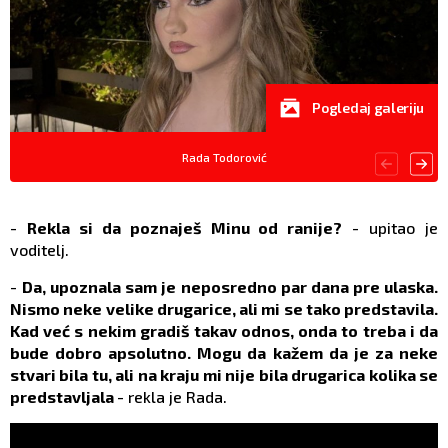
Pogledaj galeriju
Rada Todorović
-
Rekla si da poznaješ Minu od ranije?
- upitao je
voditelj.
-
Da, upoznala sam je neposredno par dana pre ulaska.
Nismo neke velike drugarice, ali mi se tako predstavila.
Kad već s nekim gradiš takav odnos, onda to treba i da
bude dobro apsolutno. Mogu da kažem da je za neke
stvari bila tu, ali na kraju mi nije bila drugarica kolika se
predstavljala
- rekla je Rada.