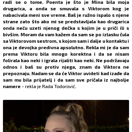
radi se o tome. Poenta je što je Mina bila moja
drugarica, a onda se smuvala s Viktorom kog je
nabacivala meni sve vreme. Baš je ružno ispalo s njene
strane zato što ako mi se predstavljala kao drugarica
onda neću uzeti njenog dečka s kojim je u priči ili s
bivšim. Moram da vam kažem da sam se po izlasku čula
sa Viktorovom sestrom, s kojom sam i dalje u kontaktu i
ona je devojka predivna apsolutno. Rekla mi je da sam
prema Viktoru bila mnogo korektna i da se nisam
folirala kao neki i igrala rijaliti kao neki. Ne podržavaju
odnos i baš su protiv njega, znam da Viktora ne
prepoznaju. Nadam se da će Viktor uvideti kad izađe da
sam mu bila prijatelj i da sam sve pričala iz najbolje
namere
- rekla je Rada Todorović.