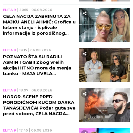
ELITA 9
20:15
06.08.2026
CELA NACIJA ZABRINUTA ZA
MAJKU ANELI AHMIĆ: Grofica u
lošem stanju - isplivale
informacije iz porodičnog
doma!
ELITA 9
19:15
06.08.2026
POZNATO ŠTA SU RADILI
ASMIN I GABI! Zbog vrelih
akcija HITNO mora da menja
banku - MAJA UVELA
RESTRIKCIJE!
ELITA 9
18:07
06.08.2026
HOROR-SCENE PRED
PORODIČNOM KUĆOM DARKA
TANASIJEVIĆA! Požar guta sve
pred sobom, CELA NACIJA
UZNEMIRENA! (UZNEMIRUJUĆ
VIDEO)
ELITA 9
17:45
06.08.2026