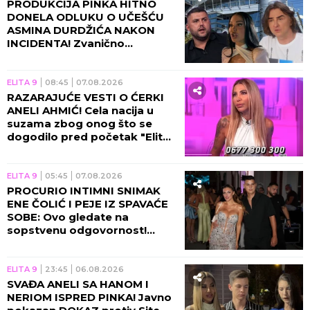
PRODUKCIJA PINKA HITNO
DONELA ODLUKU O UČEŠĆU
ASMINA DURDŽIĆA NAKON
INCIDENTA! Zvanično
saopštenje će vas zakucati za
ekran, obezbeđenje u
pripravnosti!
ELITA 9
08:45
07.08.2026
RAZARAJUĆE VESTI O ĆERKI
ANELI AHMIĆ! Cela nacija u
suzama zbog onog što se
dogodilo pred početak "Elite
10", Asmin napravio ŠOK-
POTEZ!
ELITA 9
05:45
07.08.2026
PROCURIO INTIMNI SNIMAK
ENE ČOLIĆ I PEJE IZ SPAVAĆE
SOBE: Ovo gledate na
sopstvenu odgovornost!
(VIDEO)
ELITA 9
23:45
06.08.2026
SVAĐA ANELI SA HANOM I
NERIOM ISPRED PINKA! Javno