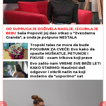
OD SUPRUGA JE DOŽIVELA NASILJE, IZGUBILA JE
BEBU
Saša Popović joj dao otkaz u "Zvezdama
Granda", a onda je potpuno NESTALA
Tropski talas ne mora da bude
POGUBAN ZA CVEĆE: Evo kako da
spasite MUŠKATLE, PETUNIJE I
FIKUSE - osam trikova koji prave
čudo
Evo zašto nam VREME SVE BRŽE LETI
KAKO STARIMO: Naučnici dali
odgovor i otkrili način na koji
možemo da "usporimo" sat