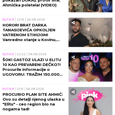
pokazan DOKAZ protiv Site,
Ahmićka poletela! (VIDEO)
ELITA 9
23:15
06.08.2026
HOROR! BRAT DARKA
TANASIJEVIĆA OPKOLJEN
VATRENOM STIHIJOM!
Vanredno stanje u Kovinu,
voditelj u agoniji: U TOJ KUĆI
SAM ODRASTAO!
ELITA 9
22:22
06.08.2026
ŠOK! GASTOZ ULAZI U ELITU
10 KAO PREVARENI DEČKO?!
Procurile informacije o
UGOVORU: TRAŽIM 150.000
EVRA UNAPRED! (VIDEO)
ELITA 9
21:15
06.08.2026
PROCURIO PLAN SITE AHMIĆ:
Ovo su detalji njenog ulaska u
"Elitu" - ceo region bio na
nogama tad!