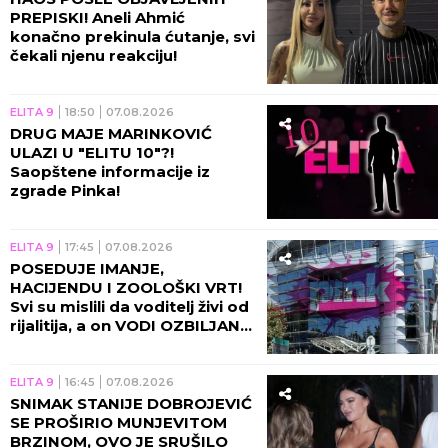
PREPISKI! Aneli Ahmić
konačno prekinula ćutanje, svi
čekali njenu reakciju!
ELITA 9
18:50
07.08.2026
DRUG MAJE MARINKOVIĆ
ULAZI U "ELITU 10"?!
Saopštene informacije iz
zgrade Pinka!
ELITA 9
17:45
07.08.2026
POSEDUJE IMANJE,
HACIJENDU I ZOOLOŠKI VRT!
Svi su mislili da voditelj živi od
rijalitija, a on VODI OZBILJAN
BIZNIS!
ELITA 9
16:45
07.08.2026
SNIMAK STANIJE DOBROJEVIĆ
SE PROŠIRIO MUNJEVITOM
BRZINOM, OVO JE SRUŠILO