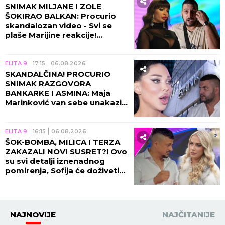
SNIMAK MILJANE I ZOLE
ŠOKIRAO BALKAN: Procurio
skandalozan video - Svi se
plaše Marijine reakcije!
(VIDEO)
ELITA 9
17:15
06.08.2026
SKANDALČINA! PROCURIO
SNIMAK RAZGOVORA
BANKARKE I ASMINA: Maja
Marinković van sebe unakazila
Gabi! (VIDEO)
ELITA 9
16:15
06.08.2026
ŠOK-BOMBA, MILICA I TERZA
ZAKAZALI NOVI SUSRET?! Ovo
su svi detalji iznenadnog
pomirenja, Sofija će doživeti
nervni slom!
NAJNOVIJE
NAJČITANIJE