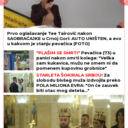
Prvo oglašavanje Tee Tairović nakon
SAOBRAĆAJKE u Crnoj Gori: AUTO UNIŠTEN, a evo
u kakvom je stanju pevačica (FOTO)
"PLAŠIM SE SMRTI"
Pevačica (73) u
panici nakon smrti kolega: "Velika
sam kukavica, mužu ne smem ni da
pomenem kupovinu grobnice"
STARLETA ŠOKIRALA SRBIJU!
Za
slobodu bivšeg muža izdvojila preko
POLA MILIONA EVRA: "On će zauvek
biti otac mog deteta..."