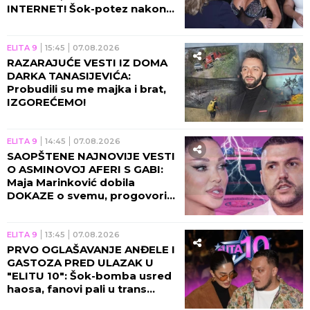
INTERNET! Šok-potez nakon
skandala Maje i Asmina!
ELITA 9
15:45
07.08.2026
RAZARAJUĆE VESTI IZ DOMA
DARKA TANASIJEVIĆA:
Probudili su me majka i brat,
IZGOREĆEMO!
ELITA 9
14:45
07.08.2026
SAOPŠTENE NAJNOVIJE VESTI
O ASMINOVOJ AFERI S GABI:
Maja Marinković dobila
DOKAZE o svemu, progovorila
njegova bivša!
ELITA 9
13:45
07.08.2026
PRVO OGLAŠAVANJE ANĐELE I
GASTOZA PRED ULAZAK U
"ELITU 10": Šok-bomba usred
haosa, fanovi pali u trans
zbog novih vesti!