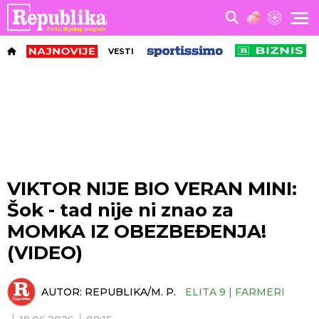
VESTI
VIKTOR NIJE BIO VERAN MINI:
Šok - tad nije ni znao za
MOMKA IZ OBEZBEĐENJA!
(VIDEO)
AUTOR:
REPUBLIKA/M. P.
ELITA 9 | FARMERI