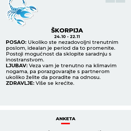
ŠKORPIJA
24.10 - 22.11
POSAO:
Ukoliko ste nezadovoljni trenutnim
P
poslom, idealan je period da to promenite.
št
Postoji mogućnost da sklopite saradnju s
id
ete
inostranstvom.
vr
LJUBAV:
Veza vam je trenutno na klimavim
L
nogama, pa porazgovarajte s partnerom
na
ukoliko želite da poradite na odnosu.
pa
ZDRAVLJE:
Više se krećite.
Z
ANKETA