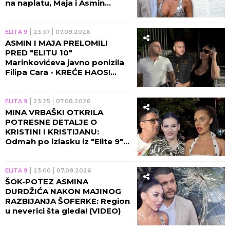
na naplatu, Maja i Asmin
ZAVRŠILI NA SUDU!
ELITA 9
23:37
07.08.2026
ASMIN I MAJA PRELOMILI
PRED "ELITU 10"
Marinkovićeva javno ponizila
Filipa Cara - KREĆE HAOS!
(VIDEO)
ELITA 9
23:25
07.08.2026
MINA VRBAŠKI OTKRILA
POTRESNE DETALJE O
KRISTINI I KRISTIJANU:
Odmah po izlasku iz "Elite 9"
se čula sa Spalevićevom!
(VIDEO)
ELITA 9
23:00
07.08.2026
ŠOK-POTEZ ASMINA
DURDŽIĆA NAKON MAJINOG
RAZBIJANJA ŠOFERKE: Region
u neverici šta gleda! (VIDEO)