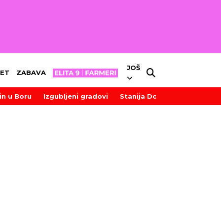
JOŠ
ET
ZABAVA
in u Boru
Izgubljeni gradovi
Stanija Dobrojević