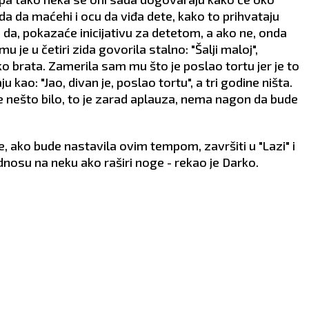
 da da maćehi i ocu da viđa dete, kako to prihvataju
 da, pokazaće inicijativu za detetom, a ako ne, onda
mu je u četiri zida govorila stalno: "Šalji maloj",
o brata. Zamerila sam mu što je poslao tortu jer je to
 kao: "Jao, divan je, poslao tortu", a tri godine ništa.
 nešto bilo, to je zarad aplauza, nema nagon da bude
će, ako bude nastavila ovim tempom, završiti u "Lazi" i
odnosu na neku ako raširi noge - rekao je Darko.