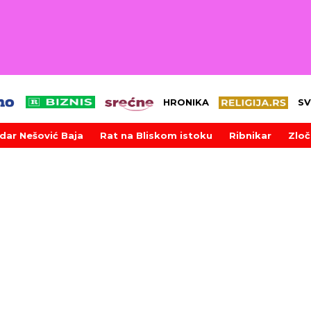
HRONIKA
SV
dar Nešović Baja
Rat na Bliskom istoku
Ribnikar
Zloč