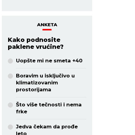
ANKETA
Kako podnosite
paklene vrućine?
Uopšte mi ne smeta +40
Boravim u isključivo u
klimatizovanim
prostorijama
Što više tečnosti i nema
frke
Jedva čekam da prođe
leto