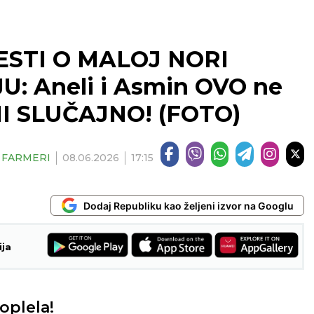
STI O MALOJ NORI
: Aneli i Asmin OVO ne
NI SLUČAJNO! (FOTO)
| FARMERI
08.06.2026
17:15
Dodaj Republiku kao željeni izvor na Googlu
ija
oplela!