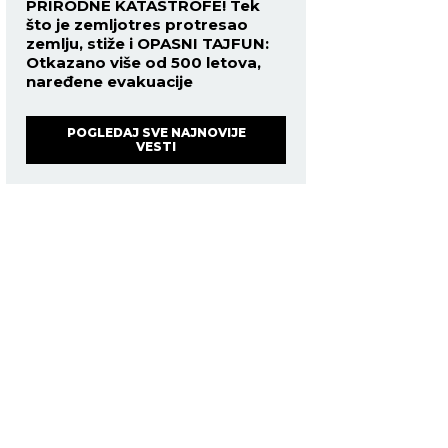
PRIRODNE KATASTROFE! Tek
što je zemljotres protresao
zemlju, stiže i OPASNI TAJFUN:
Otkazano više od 500 letova,
naređene evakuacije
POGLEDAJ SVE NAJNOVIJE
VESTI