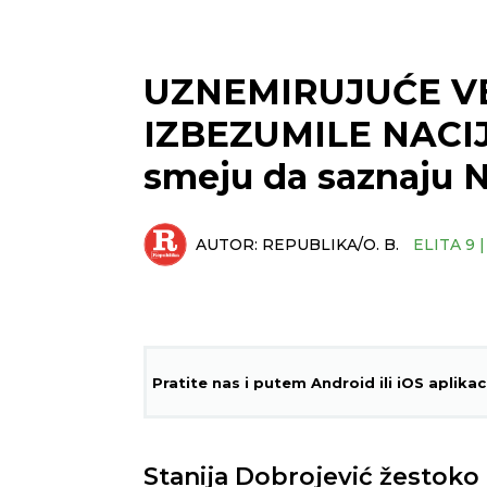
UZNEMIRUJUĆE VE
IZBEZUMILE NACIJU
smeju da saznaju 
AUTOR:
REPUBLIKA/O. B.
ELITA 9 
Pratite nas i putem Android ili iOS aplikac
Stanija Dobrojević žestoko 