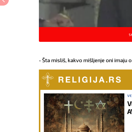
St
- Šta misliš, kakvo mišljenje oni imaju o 
VE
V
A