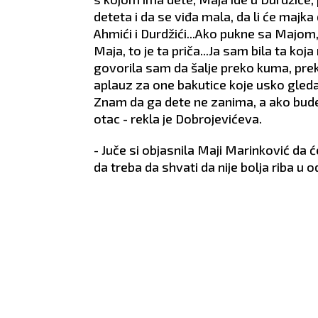
deteta i da se viđa mala, da li će majka
Ahmići i Durdžići...Ako pukne sa Majom,
Maja, to je ta priča...Ja sam bila ta koja 
govorila sam da šalje preko kuma, prek
aplauz za one bakutice koje usko gledaju
Znam da ga dete ne zanima, a ako bude
otac - rekla je Dobrojevićeva.
- Juče si objasnila Maji Marinković da 
da treba da shvati da nije bolja riba u 