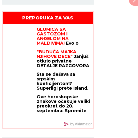
PREPORUKA ZA VAS
GLUMICA SA
GASTOZOM I
Stanija Dobrojević Elita 9
ANĐELOM NA
MALDIVIMA!
Evo o
kome je reč: Trčkaraju
"BUDUĆA MAJKA
po pesku, golišava tela
NJIHOVE DECE"
Janjuš
u prvom planu (FOTO)
otkrio privatne
DETALJE RAZGOVORA
sa bivšim dečkom
Šta se dešava sa
Jovane Jeremić! On
srpskim
već planira naslednike
koeficijentom?
sa novom
Superligi prete Island,
Irska i Jermenija
Ove horoskopske
znakove očekuje veliki
preokret do 28.
septembra: Spremite
se, Mars ulazi u Raka
by Aklamator