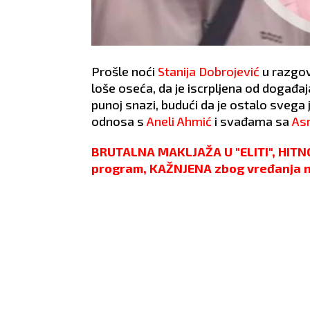
Prošle noći
Stanija Dobrojević
u razgov
loše oseća, da je iscrpljena od događaj
punoj snazi, budući da je ostalo svega j
odnosa s
Aneli Ahmić
i svađama sa
As
BRUTALNA MAKLJAŽA U "ELITI", HITN
program, KAŽNJENA zbog vređanja 