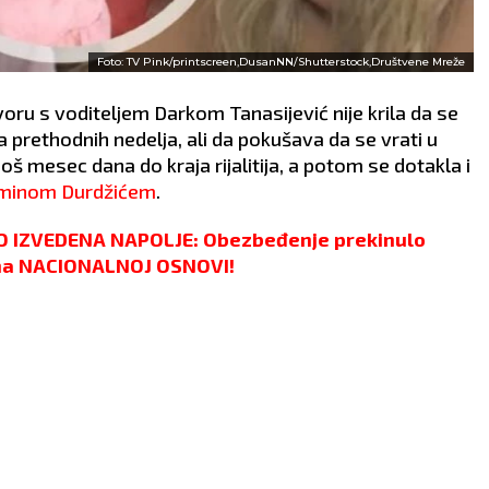
Foto: TV Pink/printscreen,DusanNN/Shutterstock,Društvene Mreže
oru s voditeljem Darkom Tanasijević nije krila da se
a prethodnih nedelja, ali da pokušava da se vrati u
oš mesec dana do kraja rijalitija, a potom se dotakla i
minom Durdžićem
.
O IZVEDENA NAPOLJE: Obezbeđenje prekinulo
na NACIONALNOJ OSNOVI!