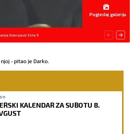
Pogledaj galeriju
anija Dobrojević Elita 9
njoj - pitao je Darko.
STI
ERSKI KALENDAR ZA SUBOTU 8.
VGUST