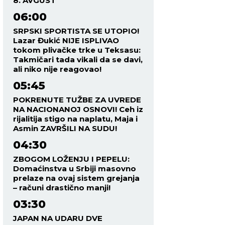
8. AVGUST
06:00
SRPSKI SPORTISTA SE UTOPIO!
Lazar Đukić NIJE ISPLIVAO
tokom plivačke trke u Teksasu:
Takmičari tada vikali da se davi,
ali niko nije reagovao!
05:45
POKRENUTE TUŽBE ZA UVREDE
NA NACIONANOJ OSNOVI! Ceh iz
rijalitija stigo na naplatu, Maja i
Asmin ZAVRŠILI NA SUDU!
04:30
ZBOGOM LOŽENJU I PEPELU:
Domaćinstva u Srbiji masovno
prelaze na ovaj sistem grejanja
– računi drastično manji!
03:30
JAPAN NA UDARU DVE