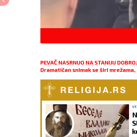
PEVAČ NASRNUO NA STANIJU DOBROJ
Dramatičan snimak se širi mrežama, 
VE
N
S
k