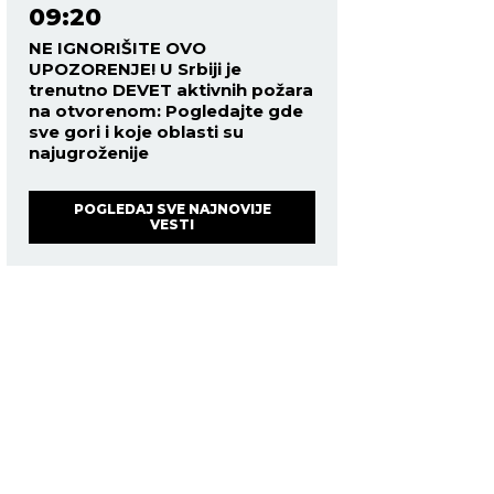
09:20
NE IGNORIŠITE OVO
UPOZORENJE! U Srbiji je
trenutno DEVET aktivnih požara
na otvorenom: Pogledajte gde
sve gori i koje oblasti su
najugroženije
POGLEDAJ SVE NAJNOVIJE
VESTI