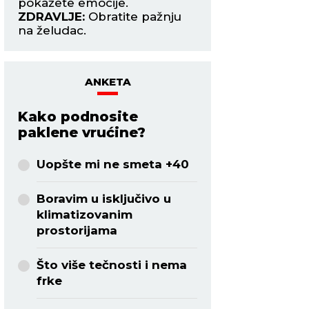
pokažete emocije.
ZDRAVLJE:
Ne mor
ZDRAVLJE:
Obratite pažnju
završiti u jednom 
na želudac.
ANKETA
Kako podnosite
paklene vrućine?
Uopšte mi ne smeta +40
Boravim u isključivo u
klimatizovanim
prostorijama
Što više tečnosti i nema
frke