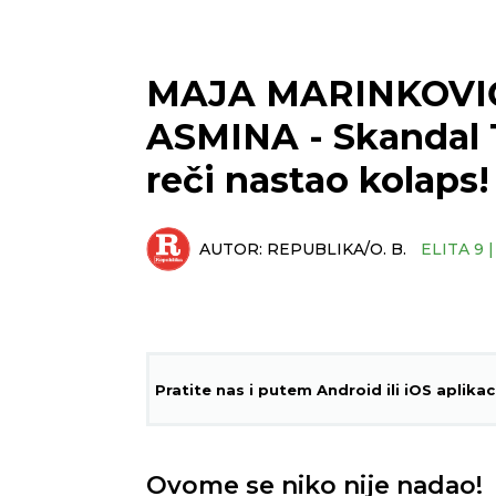
MAJA MARINKOVIĆ
ASMINA - Skandal 
reči nastao kolaps!
AUTOR:
REPUBLIKA/O. B.
ELITA 9 
Pratite nas i putem Android ili iOS aplikac
Ovome se niko nije nadao!