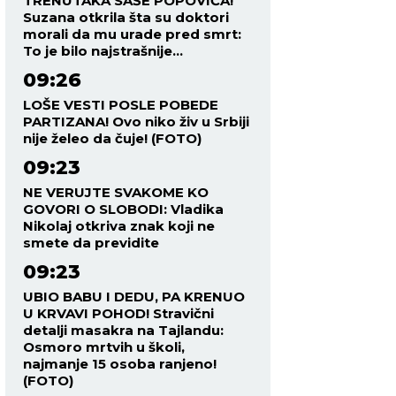
TRENUTAKA SAŠE POPOVIĆA!
Suzana otkrila šta su doktori
morali da mu urade pred smrt:
To je bilo najstrašnije...
09:26
LOŠE VESTI POSLE POBEDE
PARTIZANA! Ovo niko živ u Srbiji
nije želeo da čuje! (FOTO)
09:23
NE VERUJTE SVAKOME KO
GOVORI O SLOBODI: Vladika
Nikolaj otkriva znak koji ne
smete da previdite
09:23
UBIO BABU I DEDU, PA KRENUO
U KRVAVI POHOD! Stravični
detalji masakra na Tajlandu:
Osmoro mrtvih u školi,
najmanje 15 osoba ranjeno!
(FOTO)