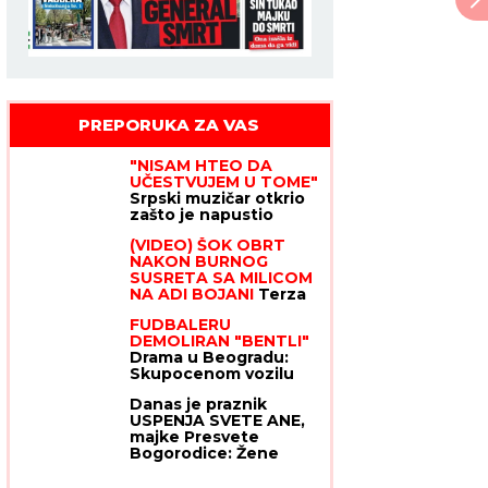
PREPORUKA ZA VAS
Maja Marinković
"NISAM HTEO DA
UČESTVUJEM U TOME"
Srpski muzičar otkrio
zašto je napustio
"Zvezde Granda":
(VIDEO) ŠOK OBRT
"Svađe su iscenirane,
NAKON BURNOG
žiri je bitniji od
SUSRETA SA MILICOM
takmičara"
NA ADI BOJANI
Terza
video Barbaru! Dva
FUDBALERU
puta pričali, a onda ga
DEMOLIRAN "BENTLI"
pozvala: "Upisaću se
Drama u Beogradu:
kao otac"
Skupocenom vozilu
razbijena stakla u
Danas je praznik
privatnoj garaži
USPENJA SVETE ANE,
luksuznog naselja
majke Presvete
Bogorodice: Žene
obavezno treba da
URADE OVO za