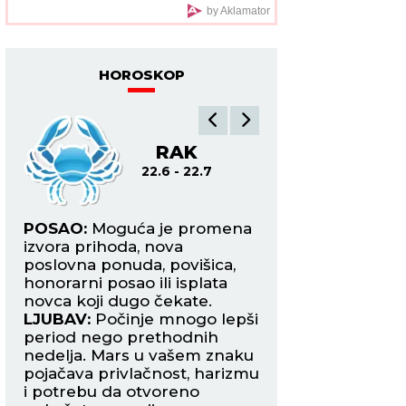
potomstvo i
by Aklamator
harmoničan brak
HOROSKOP
RAK
L
22.6 - 22.7
22.7
POSAO:
Moguća je promena
POSAO:
Merkur je
ivo
izvora prihoda, nova
znak i vraća vam
me
poslovna ponuda, povišica,
samopouzdanje, b
honorarni posao ili isplata
razmišljanja i spo
novca koji dugo čekate.
ubedite druge u sv
LJUBAV:
Počinje mnogo lepši
LJUBAV:
Slobodni 
bi
period nego prethodnih
mogli bi da upozn
nedelja. Mars u vašem znaku
koja će ih osvojiti 
pojačava privlačnost, harizmu
pogled. Zauzeti La
i potrebu da otvoreno
u novu fazu.