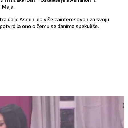
VLJE:
Vrtoglavica.
spontanošću.
e Maja.
ZDRAVLJE:
Više se
odmarajte.
atra da je Asmin bio više zainteresovan za svoju
 potvrdila ono o čemu se danima spekuliše.