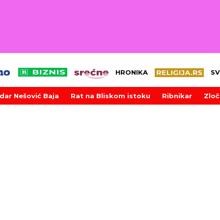
HRONIKA
SV
dar Nešović Baja
Rat na Bliskom istoku
Ribnikar
Zloč