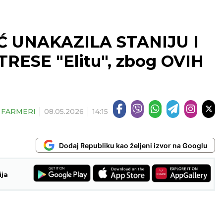
 UNAKAZILA STANIJU I
TRESE "Elitu", zbog OVIH
| FARMERI
08.05.2026
14:15
Dodaj Republiku kao željeni izvor na Googlu
ija