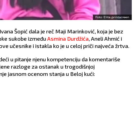
Foto: Elita printscreen
Ivana Šopić dala je reč Maji Marinković, koja je bez
toke sukobe između
Asmina Durdžića
, Aneli Ahmić i
ove učesnike i istakla ko je u celoj priči najveća žrtva.
deći u pitanje njenu kompetenciju da komentariše
njene razloge za ostanak u trogodišnjoj
nje jasnom ocenom stanja u Beloj kući: