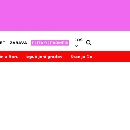
JOŠ
ET
ZABAVA
in u Boru
Izgubljeni gradovi
Stanija Dobrojević