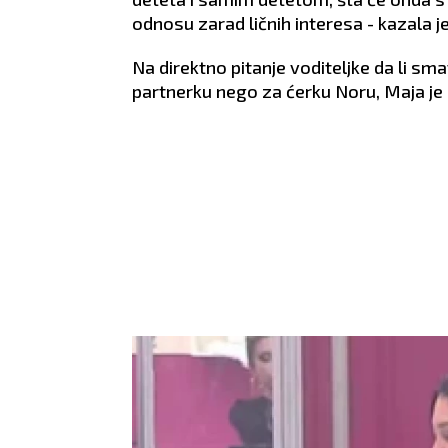
o će im on i
ZDRAVLJE:
Pojačana
ZDRA
odnosu zarad ličnih interesa - kazala j
nervoza.
lovi u nogama.
Na direktno pitanje voditeljke da li sm
partnerku nego za ćerku Noru, Maja je