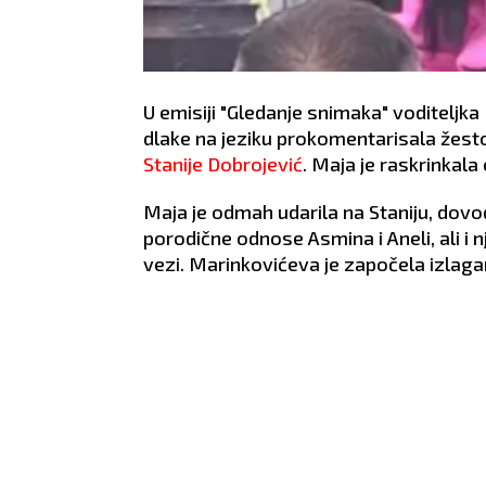
U emisiji "Gledanje snimaka" voditeljka 
dlake na jeziku prokomentarisala žes
Stanije Dobrojević
. Maja je raskrinkala 
Maja je odmah udarila na Staniju, dovo
porodične odnose Asmina i Aneli, ali i 
vezi. Marinkovićeva je započela izlaga