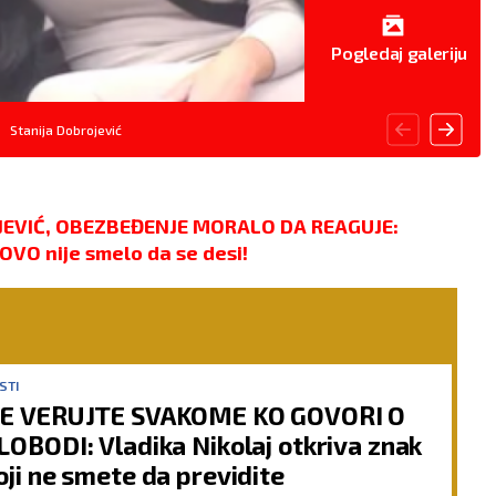
Pogledaj galeriju
Stanija Dobrojević
EVIĆ, OBEZBEĐENJE MORALO DA REAGUJE:
OVO nije smelo da se desi!
STI
E VERUJTE SVAKOME KO GOVORI O
LOBODI: Vladika Nikolaj otkriva znak
oji ne smete da previdite