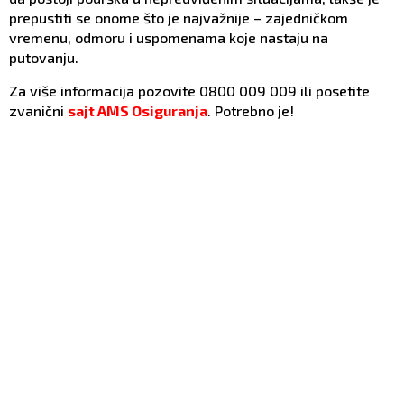
prepustiti se onome što je najvažnije – zajedničkom
vremenu, odmoru i uspomenama koje nastaju na
putovanju.
Za više informacija pozovite 0800 009 009 ili posetite
zvanični
sajt AMS Osiguranja
. Potrebno je!