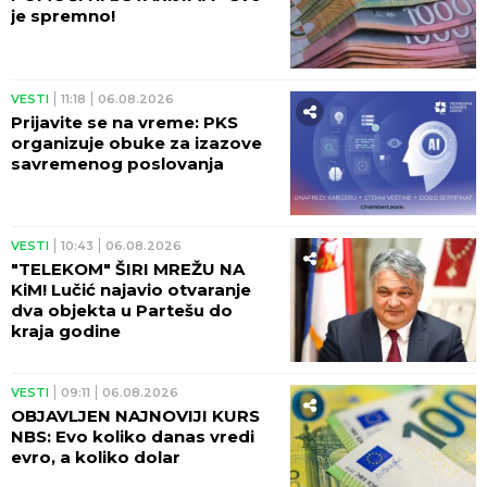
VESTI
04:30
07.08.2026
ZABLUDA VEĆINE PUTNIKA:
Ko je zapravo kriv kada vam
kasni avion?
VESTI
23:22
06.08.2026
ONI SU NAJVEĆI POTROŠAČI
STRUJE U LETNJEM PERIODU
Stigao apel građanima Srbije:
Budite racionali
VESTI
19:30
06.08.2026
MINISTARKA U BORU URUČILA
NAGRADE! Srećan praznik,
rudari!