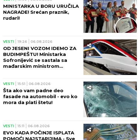
Domaćinstva u Srbiji masovno
prelaze na ovaj sistem
grejanja – računi drastično
manji!
VESTI
17:09
07.08.2026
HITNO SE POVLAČE
POPULARNE IGRAČKE SA
TRŽIŠTA! Deca u Srbiji lude za
njima, a sadrže ŠTETNE
MATERIJE!
VESTI
12:33
07.08.2026
POSKUPEO DIZEL - Ovo su
nove cene goriva!
VESTI
11:39
07.08.2026
HITNO SE OGLASIO MOL! Ovo
su poslednje informacija za
KUPOVINU NIS!