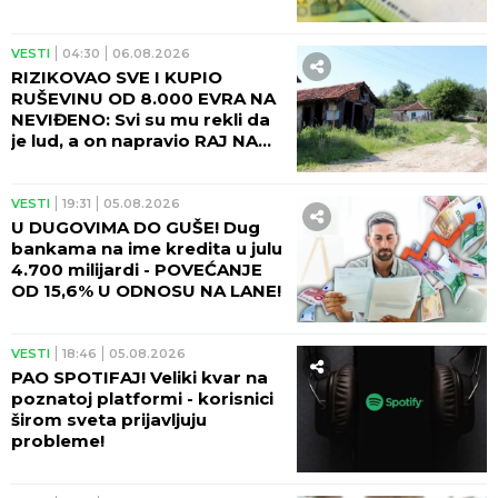
VESTI
19:26
06.08.2026
OD JESENI VOZOM IDEMO ZA
BUDIMPEŠTU! Ministarka
Sofronijević se sastala sa
mađarskim ministrom
Vitezijem - SJAJNE VESTI!
VESTI
15:51
06.08.2026
Šta ako vam padne deo
fasade na automobil - evo ko
mora da plati štetu!
VESTI
15:11
06.08.2026
EVO KADA POČINJE ISPLATA
POMOĆI NAJSTARIJIMA - Sve
je spremno!
VESTI
11:18
06.08.2026
Prijavite se na vreme: PKS