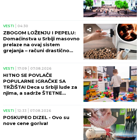
PROMENILA VERU, PA SAMA OBJAVILA SVOJ
INTIMNI SNIMAK
Pevačica opet šokira, slika
stopala u KESAMA: "Mažem ovčiju mast"
Građani, pažnja! Mup se upravo
oglasio, upozorenje važi za sve
DONEO ODLUKU
Evo kada Asmin
Durdžić napušta Srbiju i ide u
Dubrovnik: "Sto posto će biti tada"