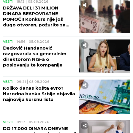
organizuje obuke za izazove
savremenog poslovanja
VESTI
10:43
06.08.2026
"TELEKOM" ŠIRI MREŽU NA
KiM! Lučić najavio otvaranje
dva objekta u Partešu do
kraja godine
VESTI
09:11
06.08.2026
OBJAVLJEN NAJNOVIJI KURS
NBS: Evo koliko danas vredi
evro, a koliko dolar
VESTI
04:30
06.08.2026
RIZIKOVAO SVE I KUPIO
RUŠEVINU OD 8.000 EVRA NA
NEVIĐENO: Svi su mu rekli da