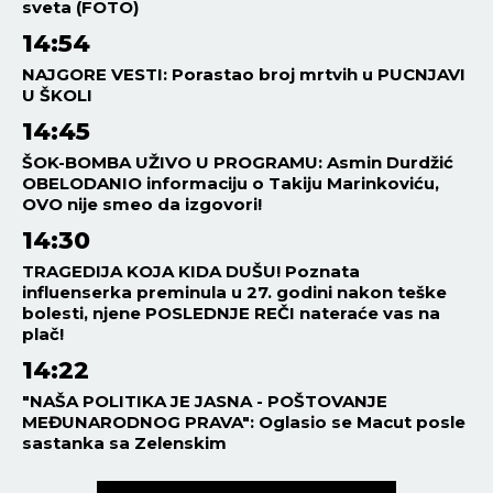
VESTI
09:45
04.08.2026
ENERGETSKI IZAZOVI PRED
SRBIJOM: Predsednik
upozorio da situacija sa
strujom i dizelom postaje sve
ozbiljnija
VESTI
04:30
04.08.2026
KRAJ VARANJU NA CENAMA!
Trgovci obavezni da usklade
cene u prodavnicama i na
internetu
POVEZANE VESTI
DRUŠTVO
10:00
15.07.2026
AMS Osiguranje: Zdravstveni
problem na odmoru traži brz i
jasan odgovor