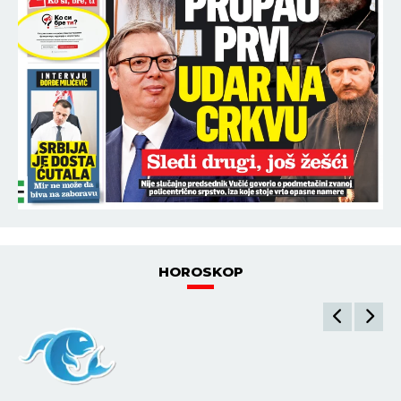
ŠOK-BOMBA UŽIVO U PROGRAMU: Asmin Durdžić
OBELODANIO informaciju o Takiju Marinkoviću,
OVO nije smeo da izgovori!
14:30
TRAGEDIJA KOJA KIDA DUŠU! Poznata
influenserka preminula u 27. godini nakon teške
bolesti, njene POSLEDNJE REČI nateraće vas na
plač!
14:22
"NAŠA POLITIKA JE JASNA - POŠTOVANJE
MEĐUNARODNOG PRAVA": Oglasio se Macut posle
sastanka sa Zelenskim
POGLEDAJ SVE NAJNOVIJE VESTI
ŠTAMPANO IZDANJE