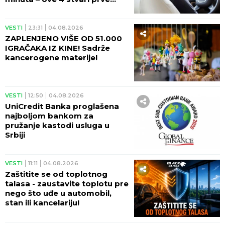
VESTI
14:56
05.08.2026
Đedović Handanović
razgovarala sa generalnim
direktorom NIS-a o
poslovanju te kompanije
VESTI
09:21
05.08.2026
Koliko danas košta evro?
Narodna banka Srbije objavila
najnoviju kursnu listu
VESTI
09:13
05.08.2026
DO 17.000 DINARA DNEVNE
ZARADE: Posla preko glave, ali
nema ko da radi! Klima-uređaji
donose pune džepove!
VESTI
08:34
05.08.2026
ISPLATA JE U TOKU - Evo