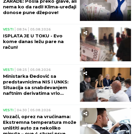
je lud, a on napravio RAJ NA
ZEMLJI!
VESTI
19:31
05.08.2026
U DUGOVIMA DO GUŠE! Dug
bankama na ime kredita u julu
4.700 milijardi - POVEĆANJE
OD 15,6% U ODNOSU NA LANE!
VESTI
18:46
05.08.2026
PAO SPOTIFAJ! Veliki kvar na
poznatoj platformi - korisnici
širom sveta prijavljuju
probleme!
VESTI
18:12
05.08.2026
DRŽAVA DELI 31 MILION
DINARA BESPOVRATNE
POMOĆI! Konkurs nije još
dugo otvoren, požurite sa
prijavom!