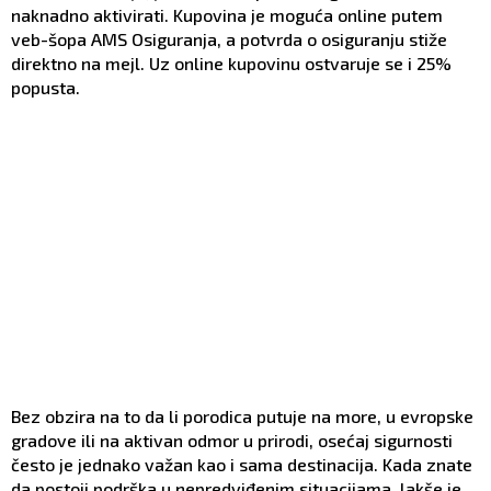
naknadno aktivirati. Kupovina je moguća online putem
veb-šopa AMS Osiguranja, a potvrda o osiguranju stiže
direktno na mejl. Uz online kupovinu ostvaruje se i 25%
popusta.
Bez obzira na to da li porodica putuje na more, u evropske
gradove ili na aktivan odmor u prirodi, osećaj sigurnosti
često je jednako važan kao i sama destinacija. Kada znate
da postoji podrška u nepredviđenim situacijama, lakše je