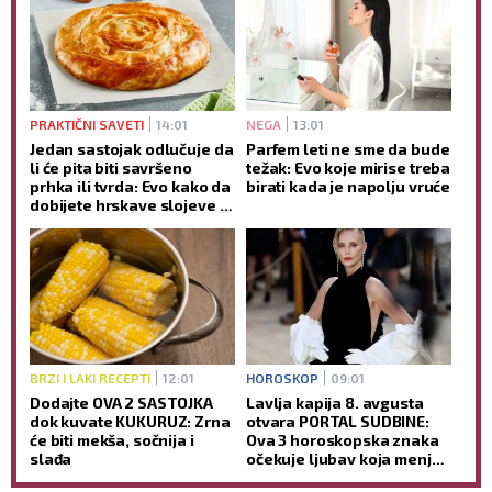
PRAKTIČNI SAVETI
14:01
NEGA
13:01
Jedan sastojak odlučuje da
Parfem leti ne sme da bude
li će pita biti savršeno
težak: Evo koje mirise treba
prhka ili tvrda: Evo kako da
birati kada je napolju vruće
dobijete hrskave slojeve -
bez mnogo muke
BRZI I LAKI RECEPTI
12:01
HOROSKOP
09:01
Dodajte OVA 2 SASTOJKA
Lavlja kapija 8. avgusta
dok kuvate KUKURUZ: Zrna
otvara PORTAL SUDBINE:
će biti mekša, sočnija i
Ova 3 horoskopska znaka
slađa
očekuje ljubav koja menja
život