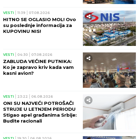
Ana Radulović prebolela Mirčeta, otkrila koliko ju
je NOVI MUŠKARAC OBORIO S NOGU: "Nikad pre
nisam bila ovako zaljubljena"
Glumicu (68) prozivaju da je
NEUGLEDNA SA SEDOM KOSOM i da
je unakazila svoju lepotu, a ona SIJA!
Ima tako dobar razlog da se NE
FARBA i ne mari za komentare
by Aklamator
BIZNIS
VESTI
11:42
EKSPO 2027: Ekspo karavan u
nedelju stiže u Kragujevac
VESTI
04:30
ZBOGOM LOŽENJU I PEPELU: