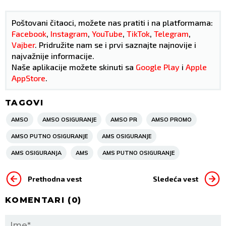
Poštovani čitaoci, možete nas pratiti i na platformama:
Facebook
,
Instagram
,
YouTube
,
TikTok
,
Telegram
,
Vajber
. Pridružite nam se i prvi saznajte najnovije i
najvažnije informacije.
Naše aplikacije možete skinuti sa
Google Play
i
Apple
AppStore
.
TAGOVI
AMSO
AMSO OSIGURANJE
AMSO PR
AMSO PROMO
AMSO PUTNO OSIGURANJE
AMS OSIGURANJE
AMS OSIGURANJA
AMS
AMS PUTNO OSIGURANJE
Prethodna vest
Sledeća vest
KOMENTARI (
0
)