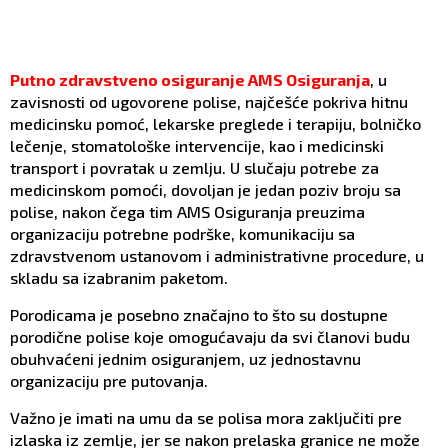
Putno zdravstveno osiguranje AMS Osiguranja
, u
zavisnosti od ugovorene polise, najčešće pokriva hitnu
medicinsku pomoć, lekarske preglede i terapiju, bolničko
lečenje, stomatološke intervencije, kao i medicinski
transport i povratak u zemlju. U slučaju potrebe za
medicinskom pomoći, dovoljan je jedan poziv broju sa
polise, nakon čega tim AMS Osiguranja preuzima
organizaciju potrebne podrške, komunikaciju sa
zdravstvenom ustanovom i administrativne procedure, u
skladu sa izabranim paketom.
Porodicama je posebno značajno to što su dostupne
porodične polise koje omogućavaju da svi članovi budu
obuhvaćeni jednim osiguranjem, uz jednostavnu
organizaciju pre putovanja.
Važno je imati na umu da se polisa mora zaključiti pre
izlaska iz zemlje, jer se nakon prelaska granice ne može