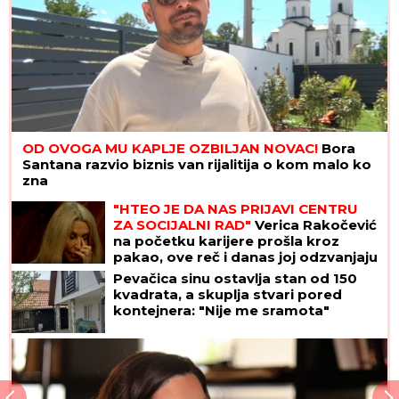
"VIDIMO VAŠE GAĆE",
odbornica se uključila
preko ZUMA na sednicu, a onda je nastala
haotična situacija: Sileuta pod tušem dodatno
zapržila čorbu
Užas na Voždovcu: Maloletnice
napale i tukle Ruskinju (19) dok joj
nisu ukrale ranac!
NOVAK ĐOKOVIĆ REAGOVAO ZBOG
SLIKE BIVŠEG MUŽA DRAGANE
MIRKOVIĆ
Toni Bijelić se pohvalio!
Potez slavnog tenisera iznenadio
sve - o ovome se i dalje priča