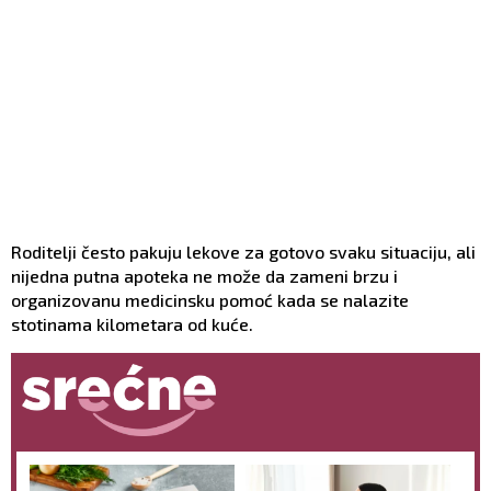
Roditelji često pakuju lekove za gotovo svaku situaciju, ali
nijedna putna apoteka ne može da zameni brzu i
organizovanu medicinsku pomoć kada se nalazite
stotinama kilometara od kuće.