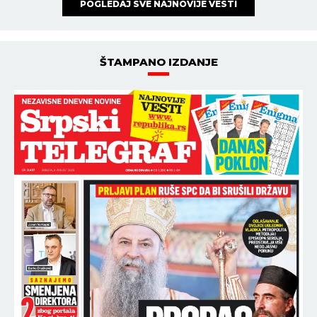
DRUŠTVO
10:00
24.07.2026
AMS Osiguranje: Poslednja
stvar koju treba proveriti pre
granice
NAJNOVIJE
NAJČITANIJE
14:55
“DOŠLI STE U SVOJU KUĆU”: Reči patrijarha
Porfirija dirnule srpsku decu koja su stigla iz celog
sveta (FOTO)
14:54
NAJGORE VESTI: Porastao broj mrtvih u PUCNJAVI
U ŠKOLI
14:45