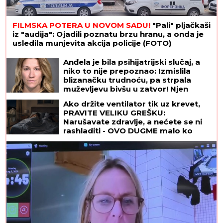
FILMSKA POTERA U NOVOM SADU!
"Pali" pljačkaši
iz "audija": Ojadili poznatu brzu hranu, a onda je
usledila munjevita akcija policije (FOTO)
(FOTO) NALAZI SE DALEKO OD
BEOGRADA
Prva objava Jelene
Radanović nakon što joj je Ana
Nikolić pretila zbog Raleta - poslala
joj jezive poruke
Anđela je bila psihijatrijski slučaj, a
niko to nije prepoznao: Izmislila
blizanačku trudnoću, pa strpala
muževljevu bivšu u zatvor! Njen
krajnji cilj bio je BOLESNO JEZIV