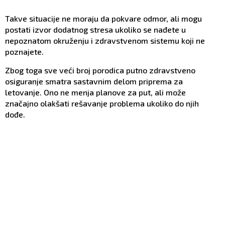
Takve situacije ne moraju da pokvare odmor, ali mogu
postati izvor dodatnog stresa ukoliko se nađete u
nepoznatom okruženju i zdravstvenom sistemu koji ne
poznajete.
Zbog toga sve veći broj porodica putno zdravstveno
osiguranje smatra sastavnim delom priprema za
letovanje. Ono ne menja planove za put, ali može
značajno olakšati rešavanje problema ukoliko do njih
dođe.