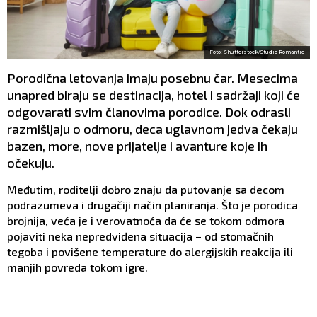
Foto: Shutterstock/Studio Romantic
Porodična letovanja imaju posebnu čar. Mesecima
unapred biraju se destinacija, hotel i sadržaji koji će
odgovarati svim članovima porodice. Dok odrasli
razmišljaju o odmoru, deca uglavnom jedva čekaju
bazen, more, nove prijatelje i avanture koje ih
očekuju.
Međutim, roditelji dobro znaju da putovanje sa decom
podrazumeva i drugačiji način planiranja. Što je porodica
brojnija, veća je i verovatnoća da će se tokom odmora
pojaviti neka nepredviđena situacija – od stomačnih
tegoba i povišene temperature do alergijskih reakcija ili
manjih povreda tokom igre.