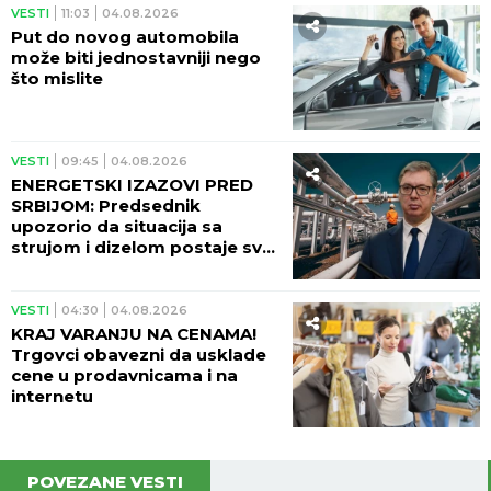
kome danas ležu pare na
račun!
VESTI
08:25
05.08.2026
Ministarka Đedović sa
predstavnicima NIS i UNKS:
Situacija sa snabdevanjem
naftnim derivatima vrlo
izazovna
VESTI
04:30
05.08.2026
Vozači, oprez na vrućinama:
Ekstremna temperatura može
uništiti auto za nekoliko
minuta – ove 4 stvari prve
stradaju
VESTI
23:31
04.08.2026
ZAPLENJENO VIŠE OD 51.000
IGRAČAKA IZ KINE! Sadrže
kancerogene materije!