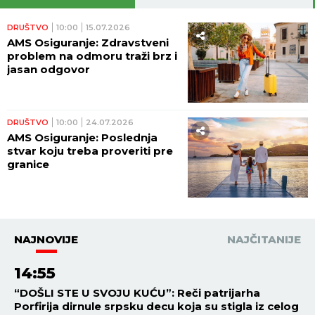
VESTI
12:50
04.08.2026
UniCredit Banka proglašena
najboljom bankom za
pružanje kastodi usluga u
Srbiji
VESTI
11:11
04.08.2026
Zaštitite se od toplotnog
talasa - zaustavite toplotu pre
nego što uđe u automobil,
stan ili kancelariju!
VESTI
11:03
04.08.2026
Put do novog automobila
može biti jednostavniji nego
što mislite