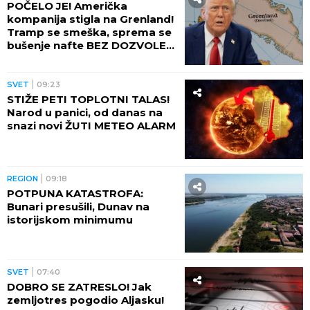
POČELO JE! Američka
kompanija stigla na Grenland!
Tramp se smeška, sprema se
bušenje nafte BEZ DOZVOLE
LOKALNIH VLASTI
SVET
09:23
STIŽE PETI TOPLOTNI TALAS!
Narod u panici, od danas na
snazi novi ŽUTI METEO ALARM
REGION
09:18
POTPUNA KATASTROFA:
Bunari presušili, Dunav na
istorijskom minimumu
SVET
07:40
DOBRO SE ZATRESLO! Jak
zemljotres pogodio Aljasku!