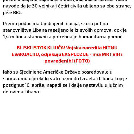
navode da je 30 vojnika i četiri civila ubijeno sa obe strane,
piše BBC.
Prema podacima Ujedinjenih nacija, skoro petina
stanovništva Libana raseljeno je iz svojih domova, dok je
1,4 miliona stanovnika potrebna je humanitarna pomoć.
BLISKI ISTOK KLJUČA! Vojska naredila HITNU
EVAKUACIJU, odjekuju EKSPLOZIJE - ima MRTVIH i
povređenih! (FOTO)
Iako su Sjedinjene Američke Države posredovale u
sporazumu o prekidu vatre između Izraela i Libana koji je
postignut 16. aprila, napadi se i dalje nastavlju u južnim
delovima Libana.