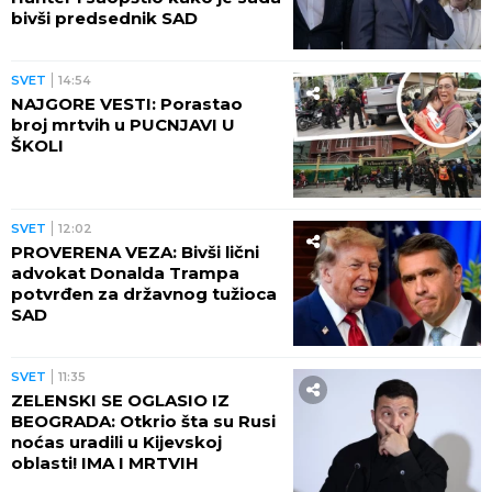
bivši predsednik SAD
SVET
14:54
NAJGORE VESTI: Porastao
broj mrtvih u PUCNJAVI U
ŠKOLI
SVET
12:02
PROVERENA VEZA: Bivši lični
advokat Donalda Trampa
potvrđen za državnog tužioca
SAD
SVET
11:35
ZELENSKI SE OGLASIO IZ
BEOGRADA: Otkrio šta su Rusi
noćas uradili u Kijevskoj
oblasti! IMA I MRTVIH