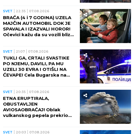
SVET
22:35
07.08.2026
BRAĆA (4 i 7 GODINA) UZELA
MAJČIN AUTOMOBIL DOK JE
SPAVALA I IZAZVALI HOROR!
Očevici kažu da su vozili blizu
100 na sat - ZA NEVEROVATI
ŠTA SE DOGODILO!
SVET
21:07
07.08.2026
TUKLI GA, CRTALI SVASTIKE
PO NJEMU, DAVILI, PA MU
UZELI 30 EVRA I OTIŠLI NA
ĆEVAPE! Cela Bugarska na
nogama zbog ubistva čoveka
- PRESUDILO MU PETORO
MALOLETNIKA, UVUKLI GA U
SVET
20:35
07.08.2026
JEZIVU ZAMKU!
ETNA ERUPTIRALA,
OBUSTAVLJEN
AVIOSAOBRAĆAJ! Oblak
vulkanskog pepela prekrio
nebo, fontana lave izlazi iz
kratera!
SVET
20:03
07.08.2026