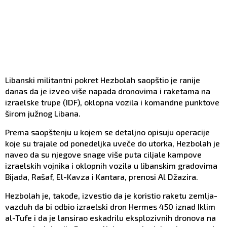
Libanski militantni pokret Hezbolah saopštio je ranije
danas da je izveo više napada dronovima i raketama na
izraelske trupe (IDF), oklopna vozila i komandne punktove
širom južnog Libana.
Prema saopštenju u kojem se detaljno opisuju operacije
koje su trajale od ponedeljka uveče do utorka, Hezbolah je
naveo da su njegove snage više puta ciljale kampove
izraelskih vojnika i oklopnih vozila u libanskim gradovima
Bijada, Rašaf, El-Kavza i Kantara, prenosi Al Džazira.
Hezbolah je, takođe, izvestio da je koristio raketu zemlja-
vazduh da bi odbio izraelski dron Hermes 450 iznad Iklim
al-Tufe i da je lansirao eskadrilu eksplozivnih dronova na