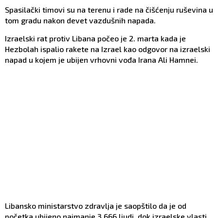
Spasilački timovi su na terenu i rade na čišćenju ruševina u
tom gradu nakon devet vazdušnih napada.
Izraelski rat protiv Libana počeo je 2. marta kada je
Hezbolah ispalio rakete na Izrael kao odgovor na izraelski
napad u kojem je ubijen vrhovni vođa Irana Ali Hamnei.
Libansko ministarstvo zdravlja je saopštilo da je od
početka ubijeno najmanje 3.666 ljudi, dok izraelske vlasti