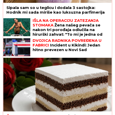
Sipala sam so u teglicu i dodala 3 sastojka:
Hodnik mi sada miriše kao luksuzna parfimerija
IŠLA NA OPERACIJU ZATEZANJA
STOMAKA
Žena našeg pevača se
nakon tri porođaja odlučila na
hirurški zahvat: "To mi je jedna od
najboljih odluka"
DVOJICA RADNIKA POVREĐENA U
FABRICI
Incident u Kikindi: Jedan
hitno prevezen u Novi Sad