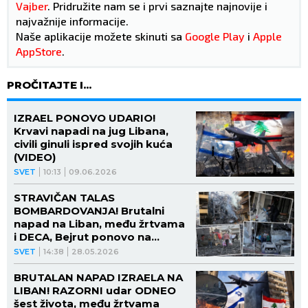
Vajber
. Pridružite nam se i prvi saznajte najnovije i
najvažnije informacije.
Naše aplikacije možete skinuti sa
Google Play
i
Apple
AppStore
.
PROČITAJTE I...
IZRAEL PONOVO UDARIO!
Krvavi napadi na jug Libana,
civili ginuli ispred svojih kuća
(VIDEO)
SVET
10:13
09.06.2026
STRAVIČAN TALAS
BOMBARDOVANJA! Brutalni
napad na Liban, među žrtvama
i DECA, Bejrut ponovo na
UDARU! (FOTO)
SVET
14:38
28.05.2026
BRUTALAN NAPAD IZRAELA NA
LIBAN! RAZORNI udar ODNEO
šest života, među žrtvama