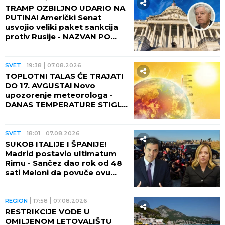
TRAMP OZBILJNO UDARIO NA
PUTINA! Američki Senat
usvojio veliki paket sankcija
protiv Rusije - NAZVAN PO
POKOJNOM LINDZIJU
GREJEMU!
SVET
19:38
07.08.2026
TOPLOTNI TALAS ĆE TRAJATI
DO 17. AVGUSTA! Novo
upozorenje meteorologa -
DANAS TEMPERATURE STIGLE
I DO 48 STEPENI!
SVET
18:01
07.08.2026
SUKOB ITALIJE I ŠPANIJE!
Madrid postavio ultimatum
Rimu - Sančez dao rok od 48
sati Meloni da povuče ovu
odluku, ona kratko rekla da
neće!
REGION
17:58
07.08.2026
RESTRIKCIJE VODE U
OMILJENOM LETOVALIŠTU