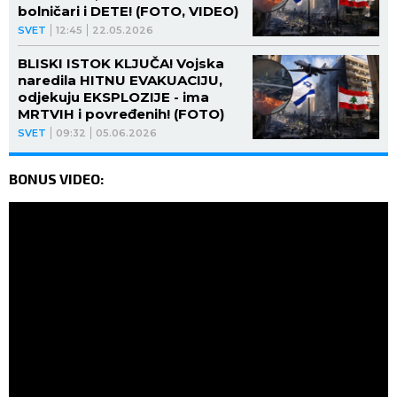
bolničari i DETE! (FOTO, VIDEO)
SVET
12:45
22.05.2026
BLISKI ISTOK KLJUČA! Vojska
naredila HITNU EVAKUACIJU,
odjekuju EKSPLOZIJE - ima
MRTVIH i povređenih! (FOTO)
SVET
09:32
05.06.2026
BONUS VIDEO: