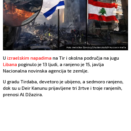
Foto: Melnikov Dmitriy/Shutterstock/P Hussein Malla
U
izraelskim napadima
na Tir i okolna područja na jugu
Libana
poginulo je 13 ljudi, a ranjeno je 15, javlja
Nacionalna novinska agencija te zemlje.
U gradu Tirdaba, devetoro je ubijeno, a sedmoro ranjeno,
dok su u Deir Kanunu prijavljene tri žrtve i troje ranjenih,
prenosi Al Džazira.