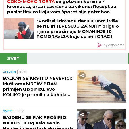
ČOKO-MOKO TORTA
sa gotovim korama -
kremasta, brza i savršena za vikend: Recept za
poslasticu za koju vam šporet nije potreban
"Roditelji dovedu decu u Dom i više
se NE INTERESUJU ZA NJIH" brigu o
njima preuzimaju MONAHINJE IZ
POMORAVLJA koje su im i OTAC I
MAJKA! Veruje se da ih SVETA PETKA
by Aklamator
ČUVA - priča koju svi treba da znaju
SVET
REGION
16:39
BALKAN SE KRSTI U NEVERICI:
Muškarac MRTAV PIJAN
primljen u bolnicu, evo
KOLIKO je promila alkohola
imao u krvi!
SVET
15:07
BAJDENU SE RAK PROŠIRIO
NA KOSTI! Oglasio se sin
Hanter i saopštio kako je sada