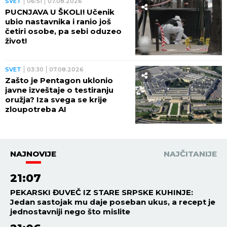
SVET
06:51
07.08.2026
PUCNJAVA U ŠKOLI! Učenik
ubio nastavnika i ranio još
četiri osobe, pa sebi oduzeo
život!
SVET
03:30
07.08.2026
Zašto je Pentagon uklonio
javne izveštaje o testiranju
oružja? Iza svega se krije
zloupotreba AI
NAJNOVIJE
NAJČITANIJE
21:07
PEKARSKI ĐUVEČ IZ STARE SRPSKE KUHINJE:
Jedan sastojak mu daje poseban ukus, a recept je
jednostavniji nego što mislite