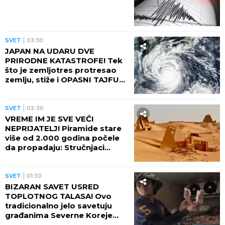
SVET
03:30
JAPAN NA UDARU DVE
PRIRODNE KATASTROFE! Tek
što je zemljotres protresao
zemlju, stiže i OPASNI TAJFUN:
Otkazano više od 500 letova,
naređene evakuacije
SVET
02:30
VREME IM JE SVE VEĆI
NEPRIJATELJ! Piramide stare
više od 2.000 godina počele
da propadaju: Stručnjaci
upozoravaju na najgori
scenario
SVET
01:30
BIZARAN SAVET USRED
TOPLOTNOG TALASA! Ovo
tradicionalno jelo savetuju
građanima Severne Koreje
tokom najvećih vrućina