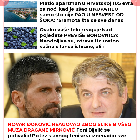
Platio apartman u Hrvatskoj 105 evra
za noć, kad je ušao u KUPATILO
samo što nije PAO U NESVEST OD
ŠOKA: "Sramota šta se sve danas
iznajmljuje"
Ovako vaše telo reaguje kad
pojedete PREVIŠE BOROVNICA:
Neodoljive su, zdrave i izuzetno
važne u lancu ishrane, ali i
superhrana IMA SVOJE MANE
NOVAK ĐOKOVIĆ REAGOVAO ZBOG SLIKE BIVŠEG
MUŽA DRAGANE MIRKOVIĆ
Toni Bijelić se
pohvalio! Potez slavnog tenisera iznenadio sve -