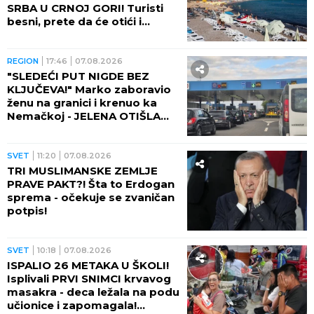
SRBA U CRNOJ GORI! Turisti
besni, prete da će otići i
otkazati smeštaj - POTPUNO
RASULO!
REGION
17:46
07.08.2026
"SLEDEĆI PUT NIGDE BEZ
KLJUČEVA!" Marko zaboravio
ženu na granici i krenuo ka
Nemačkoj - JELENA OTIŠLA
DO TOALETA, PA DOŽIVELA
ŠOK ŽIVOTA!
SVET
11:20
07.08.2026
TRI MUSLIMANSKE ZEMLJE
PRAVE PAKT?! Šta to Erdogan
sprema - očekuje se zvaničan
potpis!
SVET
10:18
07.08.2026
ISPALIO 26 METAKA U ŠKOLI!
Isplivali PRVI SNIMCI krvavog
masakra - deca ležala na podu
učionice i zapomagala!