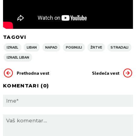
TAGOVI
IZRAEL
LIBAN
NAPAD
POGINULI
ŽRTVE
STRADALI
IZRAEL LIBAN
Prethodna vest
Sledeća vest
KOMENTARI (
0
)