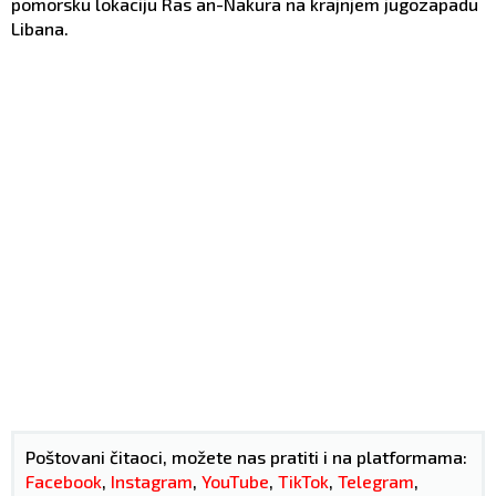
pomorsku lokaciju Ras an-Nakura na krajnjem jugozapadu
Libana.
Poštovani čitaoci, možete nas pratiti i na platformama:
Facebook
,
Instagram
,
YouTube
,
TikTok
,
Telegram
,