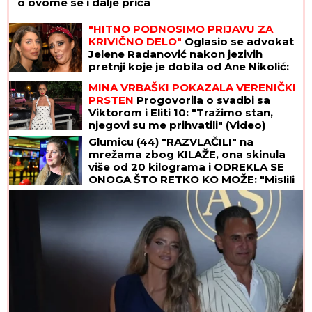
o ovome se i dalje priča
"HITNO PODNOSIMO PRIJAVU ZA
KRIVIČNO DELO"
Oglasio se advokat
Jelene Radanović nakon jezivih
pretnji koje je dobila od Ane Nikolić:
"To je sramno"
MINA VRBAŠKI POKAZALA VERENIČKI
PRSTEN
Progovorila o svadbi sa
Viktorom i Eliti 10: "Tražimo stan,
njegovi su me prihvatili" (Video)
Glumicu (44) "RAZVLAČILI" na
mrežama zbog KILAŽE, ona skinula
više od 20 kilograma i ODREKLA SE
ONOGA ŠTO RETKO KO MOŽE: "Mislili
su da sam bolesna"