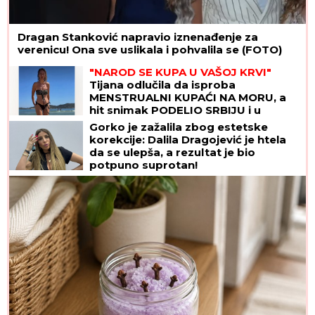
Dragan Stanković napravio iznenađenje za
verenicu! Ona sve uslikala i pohvalila se (FOTO)
"NAROD SE KUPA U VAŠOJ KRVI"
Tijana odlučila da isproba
MENSTRUALNI KUPAĆI NA MORU, a
hit snimak PODELIO SRBIJU i u
komentarima je nastao opšti RAT
Gorko je zažalila zbog estetske
korekcije: Dalila Dragojević je htela
da se ulepša, a rezultat je bio
potpuno suprotan!