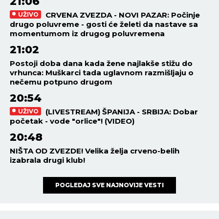
21:06
CRVENA ZVEZDA - NOVI PAZAR: Počinje
UŽIVO
drugo poluvreme - gosti će želeti da nastave sa
momentumom iz drugog poluvremena
21:02
Postoji doba dana kada žene najlakše stižu do
vrhunca: Muškarci tada uglavnom razmišljaju o
nečemu potpuno drugom
20:54
(LIVESTREAM) ŠPANIJA - SRBIJA: Dobar
UŽIVO
početak - vode "orlice"! (VIDEO)
20:48
NIŠTA OD ZVEZDE! Velika želja crveno-belih
izabrala drugi klub!
POGLEDAJ SVE NAJNOVIJE VESTI