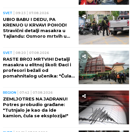
(VIDEO)
SVET
09:23
07.08.2026
UBIO BABU I DEDU, PA
KRENUO U KRVAVI POHOD!
Stravični detalji masakra u
Tajlandu: Osmoro mrtvih u
školi, najmanje 15 osoba
ranjeno! (FOTO)
SVET
08:20
07.08.2026
RASTE BROJ MRTVIH! Detalji
masakra u elitnoj školi: Đaci i
profesori bežali od
pomahnitalog učenika: "Čula
se pucnjava, a onda je sve
utihnulo!" (FOTO)
REGION
07:42
07.08.2026
ZEMLJOTRES NA JADRANU!
Potres probudio građane:
"Tutnjalo je kao da ide
kamion, čula se eksplozija!"