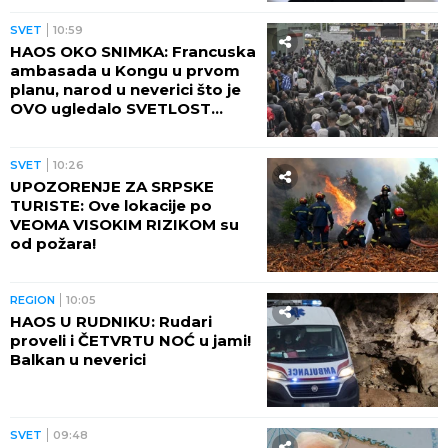
SVET
10:59
HAOS OKO SNIMKA: Francuska
ambasada u Kongu u prvom
planu, narod u neverici što je
OVO ugledalo SVETLOST
DANA (VIDEO)
SVET
10:26
UPOZORENJE ZA SRPSKE
TURISTE: Ove lokacije po
VEOMA VISOKIM RIZIKOM su
od požara!
REGION
10:05
HAOS U RUDNIKU: Rudari
proveli i ČETVRTU NOĆ u jami!
Balkan u neverici
SVET
09:48