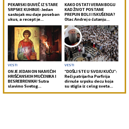
PEKARSKI ĐUVEČ IZ STARE
KAKO OSTATI VERAN BOGU
SRPSKE KUHINJE: Jedan
KAD ŽIVOT POSTANE
sastojak mu daje poseban
PREPUN BOLI I ISKUŠENJA?
ukus, a recept je
Otac Andrej o ćutanju
jednostavniji nego što
Gospoda kad je najteže!
mislite
VESTI
VESTI
ON JE JEDAN ON NAJVEĆIH
“DOŠLI STE U SVOJU KUĆU”:
HRIŠĆANSKIH MUČENIKA I
Reči patrijarha Porfirija
BESREBRENIKA! Sutra
dirnule srpsku decu koja
slavimo Svetog
su stigla iz celog sveta
velikomučenika
(FOTO)
Pantelejmona!