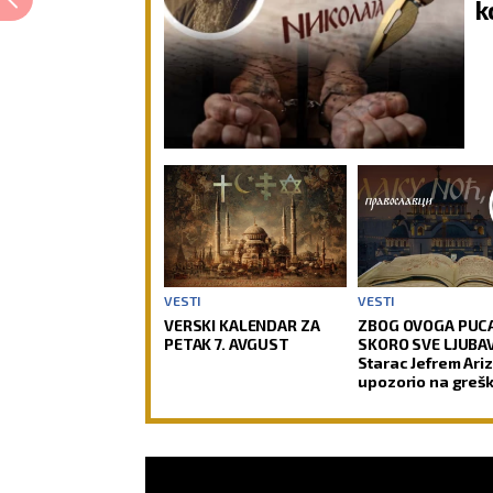
k
VESTI
VESTI
VERSKI KALENDAR ZA
ZBOG OVOGA PUC
PETAK 7. AVGUST
SKORO SVE LJUBAV
Starac Jefrem Ari
upozorio na grešk
mnogi prave