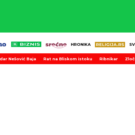
HRONIKA
SV
dar Nešović Baja
Rat na Bliskom istoku
Ribnikar
Zloč