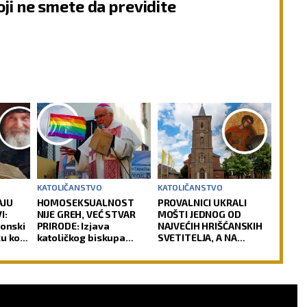
oji ne smete da previdite
KATOLIČANSTVO
KATOLIČANSTVO
AJU
HOMOSEKSUALNOST
PROVALNICI UKRALI
I:
NIJE GREH, VEĆ STVAR
MOŠTI JEDNOG OD
zonski
PRIRODE: Izjava
NAJVEĆIH HRIŠĆANSKIH
u koju
katoličkog biskupa
SVETITELJA, A NA
izazvala buru u Crkvi
OLTARU OSTAVILI KRV:
Vernici u šoku, policija
traga za počiniocima