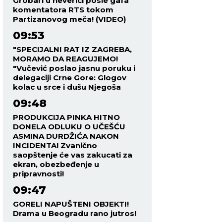
Grobari u neverici posle gafa
komentatora RTS tokom
Partizanovog meča! (VIDEO)
09:53
"SPECIJALNI RAT IZ ZAGREBA,
MORAMO DA REAGUJEMO!
"Vučević poslao jasnu poruku i
delegaciji Crne Gore: Glogov
kolac u srce i dušu Njegoša
09:48
PRODUKCIJA PINKA HITNO
DONELA ODLUKU O UČEŠĆU
ASMINA DURDŽIĆA NAKON
INCIDENTA! Zvanično
saopštenje će vas zakucati za
ekran, obezbeđenje u
pripravnosti!
09:47
GORELI NAPUŠTENI OBJEKTI!
Drama u Beogradu rano jutros!