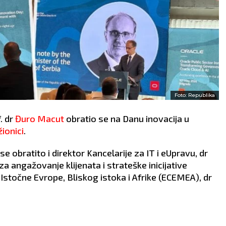
Foto: Republika
. dr
Đuro Macut
obratio se na Danu inovacija u
ionici
.
 obratito i direktor Kancelarije za IT i eUpravu, dr
a angažovanje klijenata i strateške inicijative
Istočne Evrope, Bliskog istoka i Afrike (ECEMEA), dr