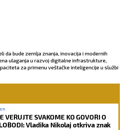
li da bude zemlja znanja, inovacija i modernih
jena ulaganja u razvoj digitalne infrastrukture,
paciteta za primenu veštačke inteligencije u službi
STI
E VERUJTE SVAKOME KO GOVORI O
LOBODI: Vladika Nikolaj otkriva znak