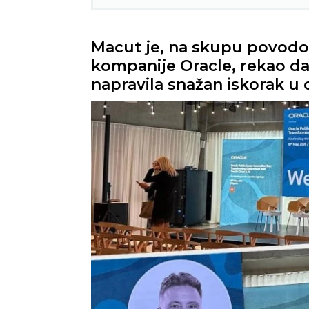
Macut je, na skupu povodo
kompanije Oracle, rekao d
napravila snažan iskorak u o