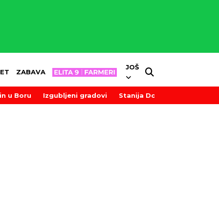
JOŠ
ET
ZABAVA
in u Boru
Izgubljeni gradovi
Stanija Dobrojević