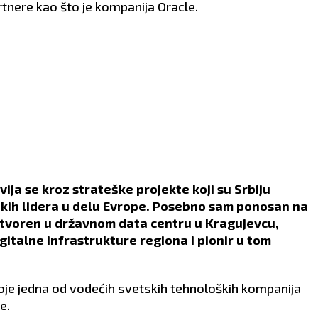
tnere kao što je kompanija Oracle.
ija se kroz strateške projekte koji su Srbiju
ških lidera u delu Evrope. Posebno sam ponosan na
 otvoren u državnom data centru u Kragujevcu,
gitalne infrastrukture regiona i pionir u tom
koje jedna od vodećih svetskih tehnoloških kompanija
e.