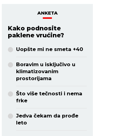
ANKETA
Kako podnosite
paklene vrućine?
Uopšte mi ne smeta +40
Boravim u isključivo u
klimatizovanim
prostorijama
Što više tečnosti i nema
frke
Jedva čekam da prođe
leto