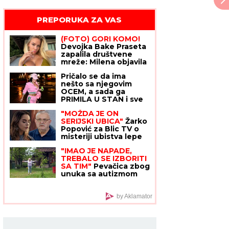
PREPORUKA ZA VAS
(FOTO) GORI KOMO!
Devojka Bake Praseta
zapalila društvene
mreže: Milena objavila
vrele fotke iz Italije,
Pričalo se da ima
bujni dekolte u prvom
nešto sa njegovim
planu
OCEM, a sada ga
PRIMILA U STAN i sve
mu je bliža: SNIMAK
"MOŽDA JE ON
STANIJE I BIVŠEG
SERIJSKI UBICA"
Žarko
CIMERA USIJAO
Popović za Blic TV o
MREŽE! (VIDEO)
misteriji ubistva lepe
Ruskinje u Beogradu:
"IMAO JE NAPADE,
"Treba proveriti da
TREBALO SE IZBORITI
nije još negde u Srbiji
SA TIM"
Pevačica zbog
napravio neko ZLO"
unuka sa autizmom
otišla da živi na selo,
pa morala da donese
najtežu odluku:
by Aklamator
"Postao je agresivan"