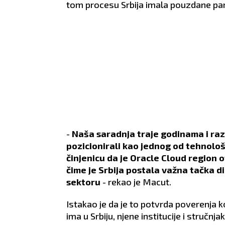
tom procesu Srbija imala pouzdane par
-
Naša saradnja traje godinama i razv
pozicionirali kao jednog od tehnolo
činjenicu da je Oracle Cloud region
čime je Srbija postala važna tačka di
sektoru
- rekao je Macut.
Istakao je da je to potvrda poverenja 
ima u Srbiju, njene institucije i stručnjak