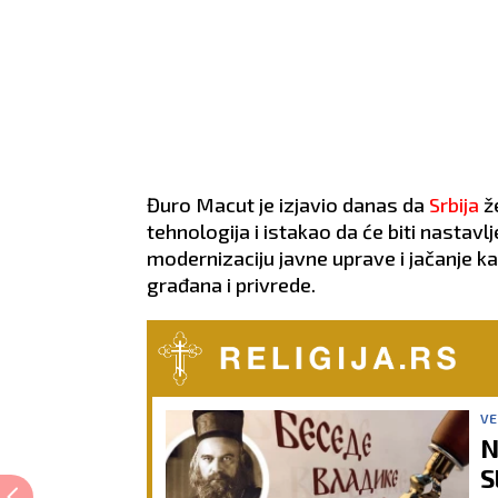
Đuro Macut je izjavio danas da
Srbija
že
tehnologija i istakao da će biti nastavl
modernizaciju javne uprave i jačanje ka
građana i privrede.
VE
N
S