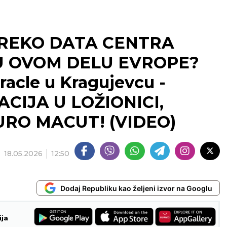
PREKO DATA CENTRA
U OVOM DELU EVROPE?
racle u Kragujevcu -
CIJA U LOŽIONICI,
RO MACUT! (VIDEO)
18.05.2026
12:50
Dodaj Republiku kao željeni izvor na Googlu
ija