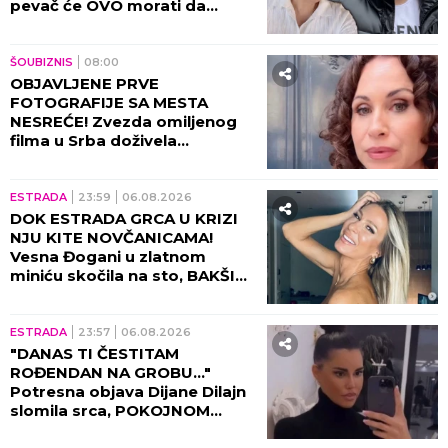
(VIDEO)
ESTRADA
12:30
NOVI DETALJI RAZVODA ANE
RADULOVIĆ OBELODANJENI:
Voditeljka priznala šta se
dešavalo sa Mirčetom, zbog
OVOGA je sve puklo!
ESTRADA
11:30
SKANDAL U HRVATSKOJ ZBOG
JELENE KARLEUŠE! Uputili joj
jezive pretnje i uvrede,
organizatori morali hitno da
reaguju i prekinu haos!
RIJALITI
10:30
KRISTIJAN GOLUBOVIĆ
PRETIO CARU UBISTVOM! Filip
proživljavao HOROR zbog
vrele akcije sa Kristinom
Spalević, objavljeni detalji lede
krv u žilama!
ESTRADA
09:30