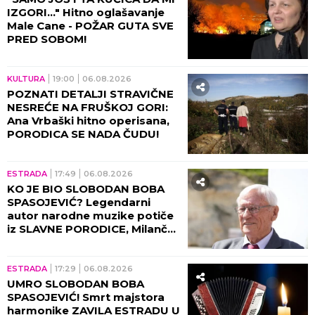
NESREĆE! Zvezda omiljenog
filma u Srba doživela
saobraćajku, DETALJI JEŽE DO
KOSTIJU! (VIDEO)
ESTRADA
23:59
06.08.2026
DOK ESTRADA GRCA U KRIZI
NJU KITE NOVČANICAMA!
Vesna Đogani u zlatnom
miniću skočila na sto, BAKŠIŠ
PLJUŠTI NA SVE STRANE!
(VIDEO)
ESTRADA
23:57
06.08.2026
"DANAS TI ČESTITAM
ROĐENDAN NA GROBU..."
Potresna objava Dijane Dilajn
slomila srca, POKOJNOM
BRATU UPUTILA
NAJEMOTIVNIJE REČI!
ŠOUBIZNIS
22:39
06.08.2026
TRAGIČAN KRAJ
VIŠEGODIŠNJE BORBE! Slavnu
influenserku (27) pokosila
RETKA PODMUKLA BOLEST,
oproštajna poruka REŽE KAO