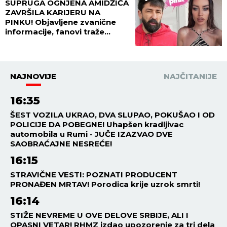
žena našeg pevača trpela
stravično zlostavljanje, ovi
detalji ježe do kostiju!
ESTRADA
15:59
06.08.2026
SUTRA POČINJE GUČA!
Varošica već u ludilu: Lomi se
kolo, grme trube, pečenje i
vruća rakija na sve strane -
sve je spremno za 65. Sabor!
ESTRADA
15:00
06.08.2026
PORODILA SE ZVEZDA
"GRANDA": Cela Srbija bruji o
imenu koje je izabrala!
ESTRADA
14:00
06.08.2026
MESECIMA JE PRIKOVANA ZA
KREVET, NAŠOJ PEVAČICI
NAPOKON SAOPŠTENA
DIJAGNOZA! Stigle vesti