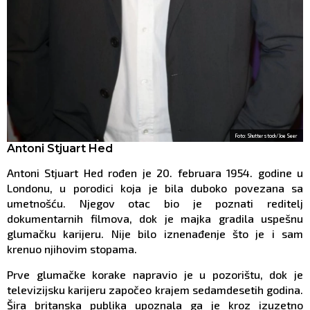
Foto: Shutterstock/Joe Seer
Antoni Stjuart Hed
Antoni Stjuart Hed rođen je 20. februara 1954. godine u
Londonu, u porodici koja je bila duboko povezana sa
umetnošću. Njegov otac bio je poznati reditelj
dokumentarnih filmova, dok je majka gradila uspešnu
glumačku karijeru. Nije bilo iznenađenje što je i sam
krenuo njihovim stopama.
Prve glumačke korake napravio je u pozorištu, dok je
televizijsku karijeru započeo krajem sedamdesetih godina.
Šira britanska publika upoznala ga je kroz izuzetno