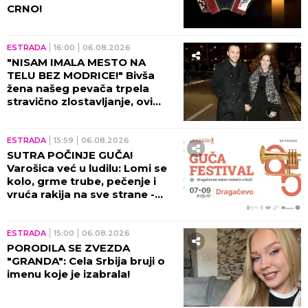
ŽILET!
ESTRADA
22:00
06.08.2026
O ANITI ALEKSIĆ BRUJI CELA
ESTRADA: Nataša Bekvalac
pokazala pravo lice - usledio
ŠOK posle nastupa!
ESTRADA
21:00
06.08.2026
ŠTA SE DEŠAVA U DOMU
GUDELJA? Šuškalo se o lošim
odnosima porodice s
Anastasijom, Vanja se obratila
malom Ilijanu: AKO JE DETE
PAMETNO...
ESTRADA
20:00
06.08.2026
"SAMO JOŠ I TA KUĆICA DA MI
IZGORI..." Hitno oglašavanje
Male Cane - POŽAR GUTA SVE
PRED SOBOM!
KULTURA
19:00
06.08.2026