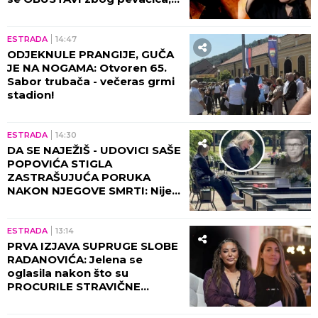
Balkanac kupio stan u Nemačkoj, a sada
očajnički želi da se vrati: Jedna rečenica pogodila
je ceo region
Tropski talas ne mora da bude
POGUBAN ZA CVEĆE: Evo kako da
spasite MUŠKATLE, PETUNIJE I
FIKUSE - osam trikova koji prave
čudo
by Aklamator
ZABAVA
KULTURA
16:15