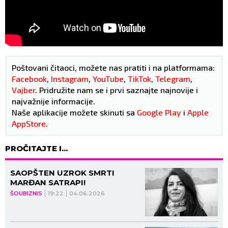
Poštovani čitaoci, možete nas pratiti i na platformama:
Facebook
,
Instagram
,
YouTube
,
TikTok
,
Telegram
,
Vajber
. Pridružite nam se i prvi saznajte najnovije i
najvažnije informacije.
Naše aplikacije možete skinuti sa
Google Play
i
Apple
AppStore
.
PROČITAJTE I...
SAOPŠTEN UZROK SMRTI
MARĐAN SATRAPI!
ŠOUBIZNIS
19:22
04.06.2026