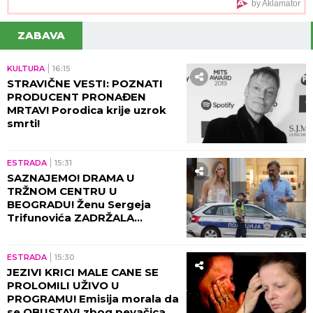
"BUDUĆA MAJKA NJIHOVE DECE"
Janjuš otkrio
privatne DETALJE RAZGOVORA sa bivšim dečkom
Jovane Jeremić! On već planira naslednike sa
novom
"Toliko želiš da vidimo tvoje INTIMNE
DELOVE": Poznatu glumicu ucenjivali
GOLIM FOTOGRAFIJAMA, kad ih je
sama objavila usledio je ŠOK
I ONA STIŽE U ŠIMANOVCE?!
Muža
javno varala na njegove oči pa
POBEGLA IZ ZEMLJE: Kuća u kojoj je
živela je NAPUŠTENA, a evo šta su svi
odmah videli