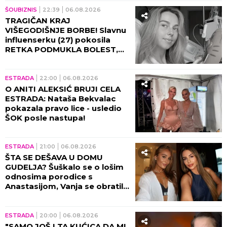
MISTERIJA POSLEDNJIH
TRENUTAKA SAŠE POPOVIĆA!
Suzana otkrila šta su doktori
morali da mu urade pred
smrt: To je bilo najstrašnije...
09:01
Ljubavni preokret stiže OVOG
meseca: Samo 3 horoskopska
znaka očekuje OZBILJNA
VEZA tokom avgusta
ESTRADA
08:30
SLOBA VASIĆ UHVAĆEN SA
STARLETOM: U jeku
SKANDALA zbog RAZVODA
pevač će OVO morati da
objasni! (FOTO)
ŠOUBIZNIS
08:00
OBJAVLJENE PRVE
FOTOGRAFIJE SA MESTA