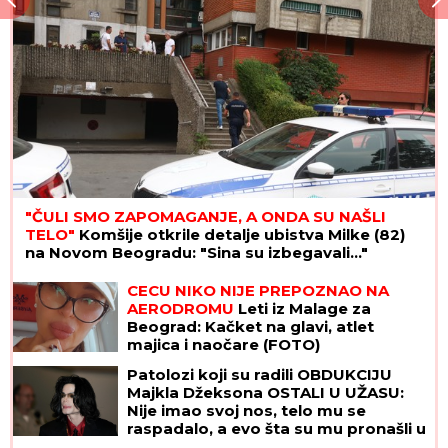
"ČULI SMO ZAPOMAGANJE, A ONDA SU NAŠLI
TELO"
Komšije otkrile detalje ubistva Milke (82)
na Novom Beogradu: "Sina su izbegavali..."
"STANIJA, DA NEMAŠ MOŽDA
SUTLIJAŠ?"
Pobednica Elite ostala
zatečena pitanjem, o NJENOJ
REAKCIJI pričaju svi (VIDEO)
CECU NIKO NIJE PREPOZNAO NA
AERODROMU
Leti iz Malage za
Beograd: Kačket na glavi, atlet
majica i naočare (FOTO)