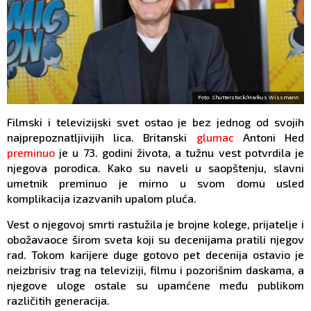
Foto: Shutterstock/Markus Wissmann
Filmski i televizijski svet ostao je bez jednog od svojih
najprepoznatljivijih lica. Britanski
glumac
Antoni Hed
preminuo
je u 73. godini života, a tužnu vest potvrdila je
njegova porodica. Kako su naveli u saopštenju, slavni
umetnik preminuo je mirno u svom domu usled
komplikacija izazvanih upalom pluća.
Vest o njegovoj smrti rastužila je brojne kolege, prijatelje i
obožavaoce širom sveta koji su decenijama pratili njegov
rad. Tokom karijere duge gotovo pet decenija ostavio je
neizbrisiv trag na televiziji, filmu i pozorišnim daskama, a
njegove uloge ostale su upamćene među publikom
različitih generacija.