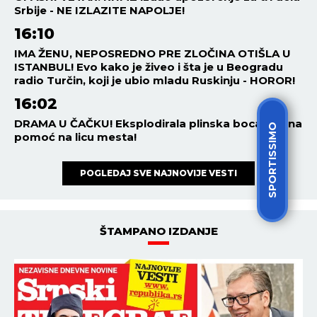
direktno od lekara!
ESTRADA
13:05
06.08.2026
NOSILA MRTVOG BLIZANCA U
SEBI 21 GODINU! Jeziva
ispovest naše voditeljke ledi
krv u žilama: Mogao je da
eksplodira u meni!
ESTRADA
12:00
06.08.2026
SPORTISSIMO
CELA NACIJA U SUZAMA ZBOG
DEE ĐURĐEVIĆ! Iznenadno
saopštenje nakon napuštanja
porodilišta, ovo je rasplakalo
sve!
ESTRADA
11:00
06.08.2026
SUPRUGA OGNJENA AMIDŽIĆA
ZAVRŠILA KARIJERU NA
PINKU! Objavljene zvanične
informacije, fanovi traže
objašnjenje!