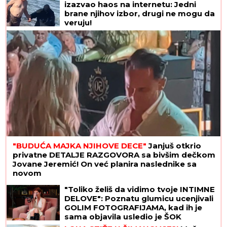
Ceca Ražnatović u LEŽERNOM IZDANJU nakon
porođaja ĆERKE Anastasije: MNOGI JE NISU
PREPOZNALI TOKOM LETA ZA SRBIJU! (FOTO)
"NJU TREBA LEČITI"
Marija Kulić
dobila poruku, oglasila se i otrkila
sve o odnosu Miljane i Zole
(FOTO) NALAZI SE DALEKO OD
BEOGRADA
Prva objava Jelene
Radanović nakon što joj je Ana
Nikolić pretila zbog Raleta - poslala
joj jezive poruke