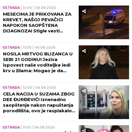
POZNATI DETALJI STRAVIČNE
NESREĆE NA FRUŠKOJ GORI:
Ana Vrbaški hitno operisana,
PORODICA SE NADA ČUDU!
ESTRADA
17:49
06.08.2026
KO JE BIO SLOBODAN BOBA
SPASOJEVIĆ? Legendarni
autor narodne muzike potiče
iz SLAVNE PORODICE, Milanče
Radosavljević OVAKO O
NJEMU GOVORIO!
ESTRADA
17:29
06.08.2026
UMRO SLOBODAN BOBA
SPASOJEVIĆ! Smrt majstora
harmonike ZAVILA ESTRADU U
CRNO!
ESTRADA
16:00
06.08.2026
"NISAM IMALA MESTO NA
TELU BEZ MODRICE!" Bivša