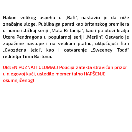
Nakon velikog uspeha u „Bafi“, nastavio je da niže
značajne uloge. Publika ga pamti kao britanskog premijera
u humorističkoj seriji „Mala Britanija“, kao i po ulozi kralja
Utera Pendragona u popularnoj seriji „Merlin“. Ostvario je
zapažene nastupe i na velikom platnu, uključujući film
„Gvozdena lejdi“, kao i ostvarenje „Sweeney Todd“
reditelja Tima Bartona.
UBIJEN POZNATI GLUMAC! Policija zatekla stravičan prizor
u njegovoj kući, usledilo momentalno HAPŠENJE
osumnjičenog!