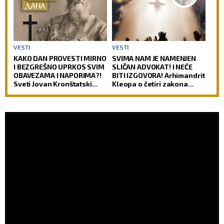
VESTI
VESTI
KAKO DAN PROVESTI MIRNO
SVIMA NAM JE NAMENJEN
I BEZGREŠNO UPRKOS SVIM
SLIČAN ADVOKAT! I NEĆE
OBAVEZAMA I NAPORIMA?!
BITI IZGOVORA! Arhimandrit
Sveti Jovan Kronštatski
Kleopa o četiri zakona
kaže da je potrebo uraditi
prema kojima će Hristos
samo jedno kad se ujutru
suditi svetu!
ustane!