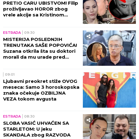
stadion!
ESTRADA
14:30
DA SE NAJEŽIŠ - UDOVICI SAŠE
POPOVIĆA STIGLA
ZASTRAŠUJUĆA PORUKA
NAKON NJEGOVE SMRTI: Nije
mogla da veruje da će je ovo
zadesiti!
ESTRADA
13:14
PRVA IZJAVA SUPRUGE SLOBE
RADANOVIĆA: Jelena se
oglasila nakon što su
PROCURILE STRAVIČNE
PRETNJE Ane Nikolić, otkrila
šta se zaista desilo!
ESTRADA
13:09
ŠOK-BOMBA NA ESTRADI! Ana
Nikolić BRUTALNO preti
supruzi Slobe Radanovića
UBISTVOM - Došli smo u
posed STRAVIČNIH SNIMAKA!