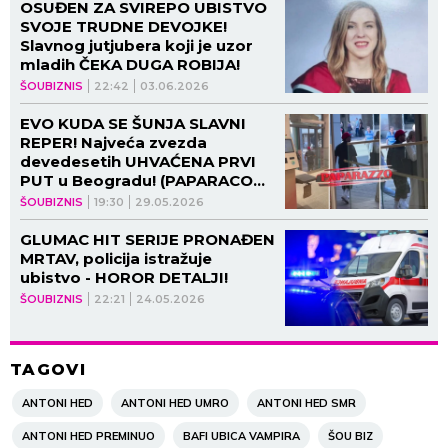
OSUĐEN ZA SVIREPO UBISTVO
SVOJE TRUDNE DEVOJKE!
Slavnog jutjubera koji je uzor
mladih ČEKA DUGA ROBIJA!
ŠOUBIZNIS
22:42
03.06.2026
EVO KUDA SE ŠUNJA SLAVNI
REPER! Najveća zvezda
devedesetih UHVAĆENA PRVI
PUT u Beogradu! (PAPARACO
VIDEO)
ŠOUBIZNIS
19:30
29.05.2026
GLUMAC HIT SERIJE PRONAĐEN
MRTAV, policija istražuje
ubistvo - HOROR DETALJI!
ŠOUBIZNIS
22:21
24.05.2026
TAGOVI
ANTONI HED
ANTONI HED UMRO
ANTONI HED SMR
ANTONI HED PREMINUO
BAFI UBICA VAMPIRA
ŠOU BIZ