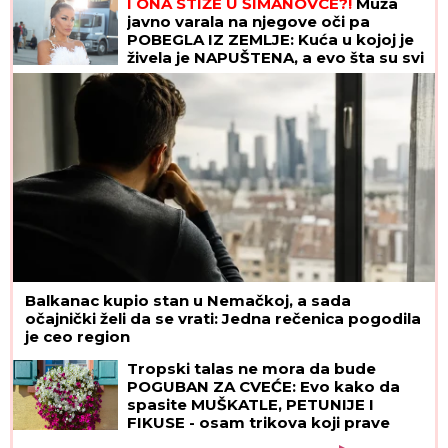
"OVO SU OZBILJNE PRETNJE":
Jelena Radanović
se oglasila nakon pretnji Ane Nikolić zbog Raleta
Šok u Dunavu! Pronađene kosti
vojnika nacističke Nemačke i njihov
motor! (FOTO)
Snimak muslimanskog para sa plaže
izazvao haos na internetu: Jedni
brane njihov izbor, drugi ne mogu da
veruju!