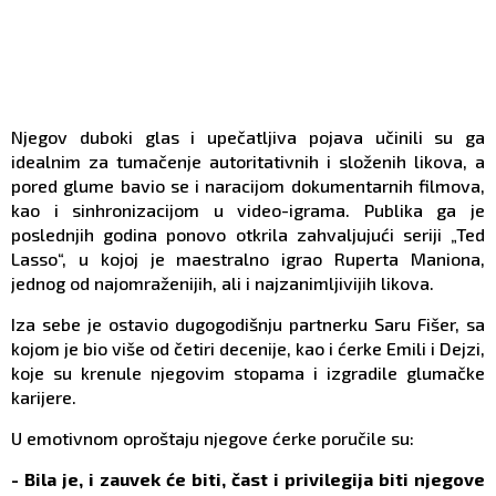
Njegov duboki glas i upečatljiva pojava učinili su ga
idealnim za tumačenje autoritativnih i složenih likova, a
pored glume bavio se i naracijom dokumentarnih filmova,
kao i sinhronizacijom u video-igrama. Publika ga je
poslednjih godina ponovo otkrila zahvaljujući seriji „Ted
Lasso“, u kojoj je maestralno igrao Ruperta Maniona,
jednog od najomraženijih, ali i najzanimljivijih likova.
Iza sebe je ostavio dugogodišnju partnerku Saru Fišer, sa
kojom je bio više od četiri decenije, kao i ćerke Emili i Dejzi,
koje su krenule njegovim stopama i izgradile glumačke
karijere.
U emotivnom oproštaju njegove ćerke poručile su:
- Bila je, i zauvek će biti, čast i privilegija biti njegove