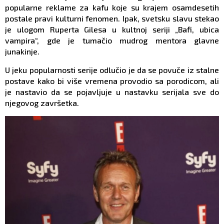
popularne reklame za kafu koje su krajem osamdesetih
postale pravi kulturni fenomen. Ipak, svetsku slavu stekao
je ulogom Ruperta Gilesa u kultnoj seriji „Bafi, ubica
vampira“, gde je tumačio mudrog mentora glavne
junakinje.
U jeku popularnosti serije odlučio je da se povuče iz stalne
postave kako bi više vremena provodio sa porodicom, ali
je nastavio da se pojavljuje u nastavku serijala sve do
njegovog završetka.