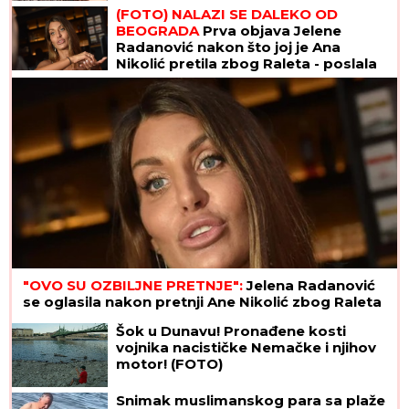
SKANDAL POSLE "ELITE"
Anastasijin otac zvao
Borinu porodicu, pa napravio DAR-MAR! Tenzije
eskalirale u porodični rat, pa usledio OBRT
OD SUPRUGA JE DOŽIVELA NASILJE,
IZGUBILA JE BEBU
Saša Popović joj
dao otkaz u "Zvezdama Granda", a
onda je potpuno NESTALA
"IMAO JE NAPADE, TREBALO SE
IZBORITI SA TIM"
Pevačica zbog
unuka sa autizmom otišla da živi na
selo, pa morala da donese najtežu
odluku: "Postao je agresivan"