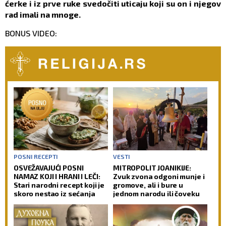
ćerke i iz prve ruke svedočiti uticaju koji su on i njegov
rad imali na mnoge.
BONUS VIDEO:
POSNI RECEPTI
VESTI
OSVEŽAVAJUĆI POSNI
MITROPOLIT JOANIKIJE:
NAMAZ KOJI I HRANI I LEČI:
Zvuk zvona odgoni munje i
Stari narodni recept koji je
gromove, ali i bure u
skoro nestao iz sećanja
jednom narodu ili čoveku