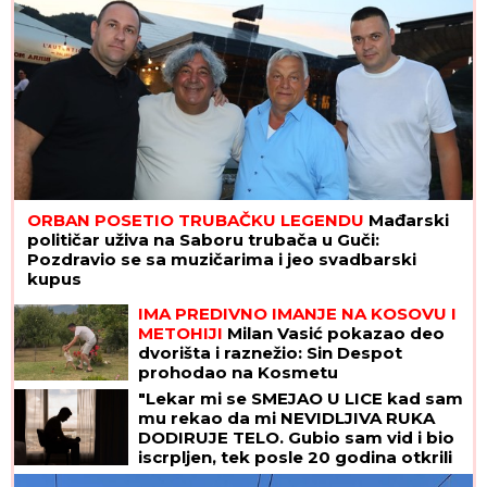
ORBAN POSETIO TRUBAČKU LEGENDU
Mađarski
političar uživa na Saboru trubača u Guči:
Pozdravio se sa muzičarima i jeo svadbarski
kupus
IMA PREDIVNO IMANJE NA KOSOVU I
METOHIJI
Milan Vasić pokazao deo
dvorišta i raznežio: Sin Despot
prohodao na Kosmetu
"Lekar mi se SMEJAO U LICE kad sam
mu rekao da mi NEVIDLJIVA RUKA
DODIRUJE TELO. Gubio sam vid i bio
iscrpljen, tek posle 20 godina otkrili
su od ČEGA BOLUJEM"