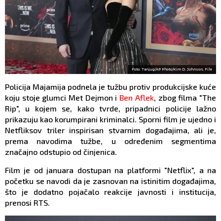
Foto: Tanjug/AP Photo/Kim D. Johnson, File
Policija Majamija podnela je tužbu protiv produkcijske kuće
koju stoje glumci Met Dejmon i
Ben Aflek
, zbog filma "The
Rip", u kojem se, kako tvrde, pripadnici policije lažno
prikazuju kao korumpirani kriminalci. Sporni film je ujedno i
Netfliksov triler inspirisan stvarnim događajima, ali je,
prema navodima tužbe, u određenim segmentima
značajno odstupio od činjenica.
Film je od januara dostupan na platformi "Netflix", a na
početku se navodi da je zasnovan na istinitim događajima,
što je dodatno pojačalo reakcije javnosti i institucija,
prenosi RTS.