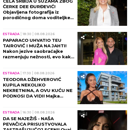
CELA SRBIJA U SUZAMA ZBOG
ĆERKE DEE ĐURĐEVIĆ!
Objavljena fotografija iz
porodičnog doma voditeljke,
sve usledilo nakon povratka iz
porodilišta!
ESTRADA
18:30
08.08.2026
PAPARACO UHVATIO TEU
TAIROVIĆ I MUŽA NA JAHTI!
Nakon jezive saobraćajke
razmenjuju nežnosti, evo kako
sada izgledaju (FOTO+VIDEO)
ESTRADA
17:30
08.08.2026
TEODORA DŽEHVEROVIĆ
KUPILA NEKOLIKO
NEKRETNINA, A OVU KUĆU NE
PODNOSI DA VIDI! Majka
otkrila sve: "Rekla mi je da je
prodam"
ESTRADA
16:30
08.08.2026
DA SE NAJEŽIŠ - NAŠA
PEVAČICA PRISUSTVOVALA
ZASTRAŠUJUĆOJ SCENI! Ovaj