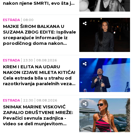
nakon njene SMRTI, evo šta je
Futa uradio!
ESTRADA
08:00
MAJKE ŠIROM BALKANA U
SUZAMA ZBOG EDITE: Isplivale
srceparajuće informacije iz
porodičnog doma nakon
porođaja!
ESTRADA
23:30
08.08.2026
KREM I ELITA NA UDARU
NAKON IZJAVE MILETA KITIĆA!
Cela estrada bila u strahu od
razotkrivanja paralelnih veza
tad!
ESTRADA
22:30
08.08.2026
SNIMAK MARINE VISKOVIĆ
ZAPALIO DRUŠTVENE MREŽE:
Pevačici sevnula zadnjica -
video se deli munjevitom
brzinom! (VIDEO)