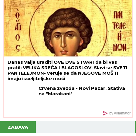
Danas valja uraditi OVE DVE STVARI da bi vas
pratili VELIKA SREĆA I BLAGOSLOV: Slavi se SVETI
PANTELEJMON- veruje se da NJEGOVE MOŠTI
imaju isceljiteljske moći
Crvena zvezda - Novi Pazar: Stativa
na "Marakani"
by Aklamator
ZABAVA