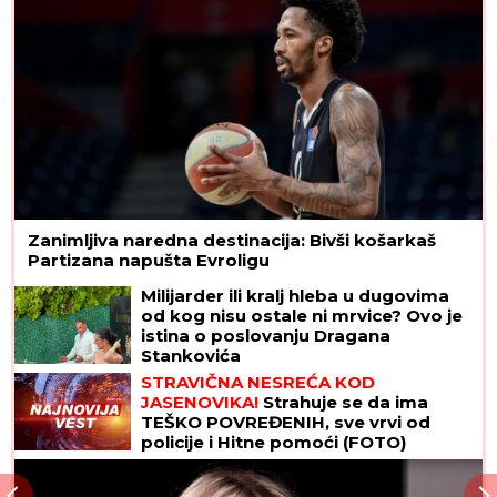
Zanimljiva naredna destinacija: Bivši košarkaš
Partizana napušta Evroligu
Milijarder ili kralj hleba u dugovima
od kog nisu ostale ni mrvice? Ovo je
istina o poslovanju Dragana
Stankovića
STRAVIČNA NESREĆA KOD
JASENOVIKA!
Strahuje se da ima
TEŠKO POVREĐENIH, sve vrvi od
policije i Hitne pomoći (FOTO)