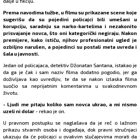
dalje u fikciju.
Prema navodima tužbe, u filmu su prikazane scene koje
sugerišu da su pojedini policajci bili umešani u
korupciju, saradnju sa narko-kartelima i nezakonito
prisvajanje novca, što oni kategorički negiraju. Nakon
premijere, kako ističu, njihov profesionalni ugled je
ozbiljno narušen, a pojedinci su postali meta uvreda i
šala u javnosti.
Jedan od policajaca, detektiv Džonatan Santana, istakao je
da ga je čak i sam naziv filma dodatno pogodio, jer ga
doživljava kao uvredljiv, te da se nakon izlaska filma
suočio sa neprijatnim komentarima u svakodnevnom
životu.
- Ljudi me pitaju koliko sam novca ukrao, a mi nismo
uzeli ni dolar
- rekao je on.
U pravnom postupku se naglašava da je reč o lažnom
prikazu stvarnih osoba i događaja, dok pravni stručnjaci
ukazuju da će policajci u ovakvim slučajevima morati da