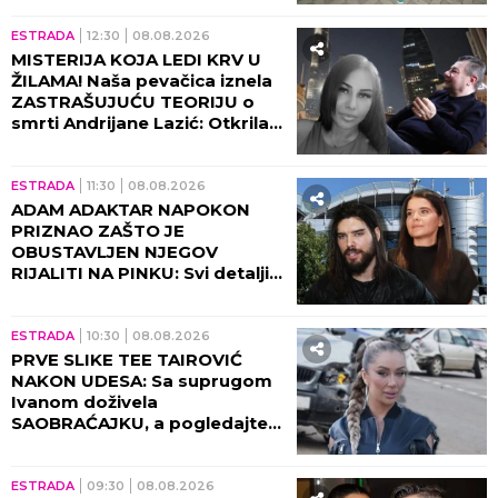
ESTRADA
12:30
08.08.2026
MISTERIJA KOJA LEDI KRV U
ŽILAMA! Naša pevačica iznela
ZASTRAŠUJUĆU TEORIJU o
smrti Andrijane Lazić: Otkrila
jeziv detalj iz Dubaija koji
menja SVE!
ESTRADA
11:30
08.08.2026
ADAM ADAKTAR NAPOKON
PRIZNAO ZAŠTO JE
OBUSTAVLJEN NJEGOV
RIJALITI NA PINKU: Svi detalji
razgovora sa Milicom Mitrović,
OVO javnost nije znala!
ESTRADA
10:30
08.08.2026
PRVE SLIKE TEE TAIROVIĆ
NAKON UDESA: Sa suprugom
Ivanom doživela
SAOBRAĆAJKU, a pogledajte
kako izgleda! (FOTO)
ESTRADA
09:30
08.08.2026