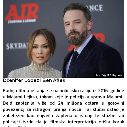
Foto: Tanjug AP Ashley Landis
Dženifer Lopez i Ben Aflek
Radnja filma oslanja se na policijsku raciju iz 2016. godine
u Majami Lejksu, tokom koje je policijska uprava Majami-
Dejd zaplenila više od 24 miliona dolara u gotovini
povezanoj sa istragom pranja novca. Taj slučaj ostao je
zabeležen kao najveća zaplena u istoriji te službe, ali
policajci tvrde da je filmska interpretacija otišla korak