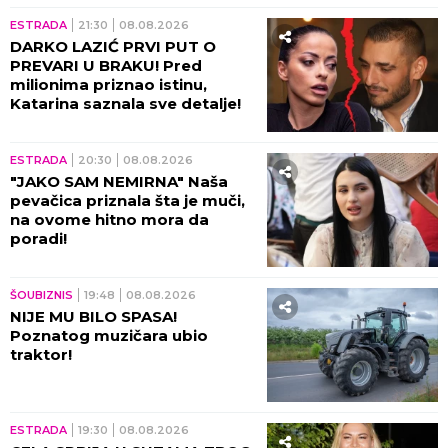
ESTRADA
21:30
08.08.2026
DARKO LAZIĆ PRVI PUT O
PREVARI U BRAKU! Pred
milionima priznao istinu,
Katarina saznala sve detalje!
ESTRADA
20:30
08.08.2026
"JAKO SAM NEMIRNA" Naša
pevačica priznala šta je muči,
na ovome hitno mora da
poradi!
ŠOUBIZNIS
19:48
08.08.2026
NIJE MU BILO SPASA!
Poznatog muzičara ubio
traktor!
ESTRADA
19:30
08.08.2026