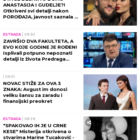
ANASTASIJA I GUDELJE?!
Otkriveni svi detalji nakon
POROĐAJA, javnost saznala u
kakvom je stanju SIN!
ESTRADA
09:30
ZAVRŠIO DVA FAKULTETA, A
EVO KOJE GODINE JE ROĐEN!
Isplivali potpuno nepoznati
detalji iz života Predraga
Sarape, ove činjenice će vas
IZNENADITI!
09:01
NOVAC STIŽE ZA OVA 3
ZNAKA: Avgust im donosi
veliku šansu za zaradu i
finansijski preokret
ESTRADA
08:29
"SPAKOVAO IH JE U CRNE
KESE" Misterija otkrivena o
stvarima Marine Tucaković -