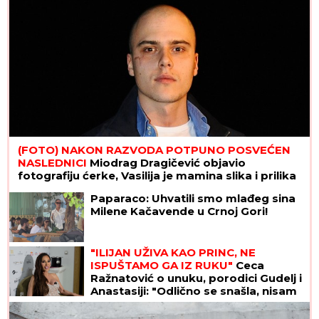
(FOTO) NAKON RAZVODA POTPUNO POSVEĆEN
NASLEDNICI
Miodrag Dragičević objavio
fotografiju ćerke, Vasilija je mamina slika i prilika
Paparaco: Uhvatili smo mlađeg sina
Milene Kačavende u Crnoj Gori!
"ILIJAN UŽIVA KAO PRINC, NE
ISPUŠTAMO GA IZ RUKU"
Ceca
Ražnatović o unuku, porodici Gudelj i
Anastasiji: "Odlično se snašla, nisam
je savetovala", spomenula i novi
album posle 10 godina