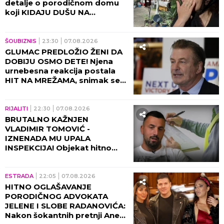
detalje o porodičnom domu
koji KIDAJU DUŠU NA
KOMADE!
ŠOUBIZNIS
23:30
07.08.2026
GLUMAC PREDLOŽIO ŽENI DA
DOBIJU OSMO DETE! Njena
urnebesna reakcija postala
HIT NA MREŽAMA, snimak se
deli neverovatnom brzinom!
(VIDEO)
RIJALITI
22:30
07.08.2026
BRUTALNO KAŽNJEN
VLADIMIR TOMOVIĆ -
IZNENADA MU UPALA
INSPEKCIJA! Objekat hitno
zatvoren, on se odmah
oglasio!
ESTRADA
22:05
07.08.2026
HITNO OGLAŠAVANJE
PORODIČNOG ADVOKATA
JELENE I SLOBE RADANOVIĆA:
Nakon šokantnih pretnji Ane