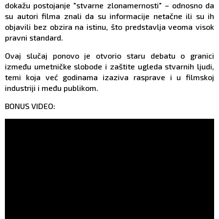
dokažu postojanje "stvarne zlonamernosti" – odnosno da
su autori filma znali da su informacije netačne ili su ih
objavili bez obzira na istinu, što predstavlja veoma visok
pravni standard.
Ovaj slučaj ponovo je otvorio staru debatu o granici
između umetničke slobode i zaštite ugleda stvarnih ljudi,
temi koja već godinama izaziva rasprave i u filmskoj
industriji i među publikom.
BONUS VIDEO: