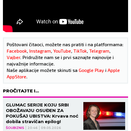
Poštovani čitaoci, možete nas pratiti i na platformama:
Facebook
,
Instagram
,
YouTube
,
TikTok
,
Telegram
,
Vajber
. Pridružite nam se i prvi saznajte najnovije i
najvažnije informacije.
Naše aplikacije možete skinuti sa
Google Play
i
Apple
AppStore
.
PROČITAJTE I...
GLUMAC SERIJE KOJU SRBI
OBOŽAVAJU OSUĐEN ZA
POKUŠAJ UBISTVA: Krvava noć
dobila stravičan epilog!
ŠOUBIZNIS
20:46
09.05.2026