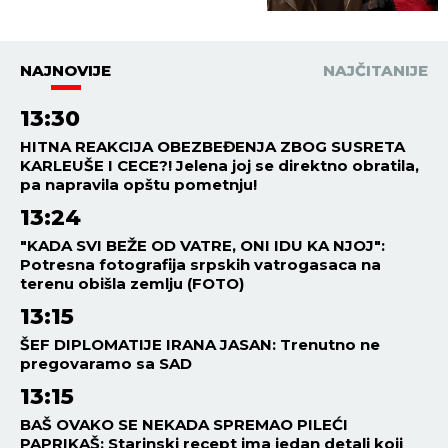
Nikolić situacija dobija pravni
epilog!
NAJNOVIJE
NAJČITANIJE
13:30
HITNA REAKCIJA OBEZBEĐENJA ZBOG SUSRETA
KARLEUŠE I CECE?! Jelena joj se direktno obratila,
pa napravila opštu pometnju!
13:24
"KADA SVI BEŽE OD VATRE, ONI IDU KA NJOJ":
Potresna fotografija srpskih vatrogasaca na
terenu obišla zemlju (FOTO)
13:15
ŠEF DIPLOMATIJE IRANA JASAN: Trenutno ne
pregovaramo sa SAD
13:15
BAŠ OVAKO SE NEKADA SPREMAO PILEĆI
PAPRIKAŠ: Starinski recept ima jedan detalj koji