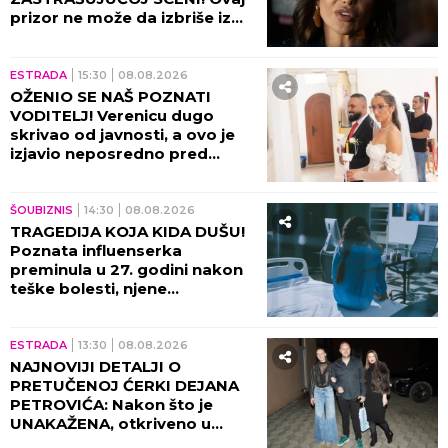
prizor ne može da izbriše iz
sećanja ni danas, bili su sami u
kući tada!
ESTRADA
15:30
08.08.2026
OŽENIO SE NAŠ POZNATI
VODITELJ! Verenicu dugo
skrivao od javnosti, a ovo je
izjavio neposredno pred
venčanje!
ŠOUBIZNIS
14:30
08.08.2026
TRAGEDIJA KOJA KIDA DUŠU!
Poznata influenserka
preminula u 27. godini nakon
teške bolesti, njene
POSLEDNJE REČI nateraće vas
na plač!
ESTRADA
13:30
08.08.2026
NAJNOVIJI DETALJI O
PRETUČENOJ ĆERKI DEJANA
PETROVIĆA: Nakon što je
UNAKAŽENA, otkriveno u
kakvom je sada stanju!