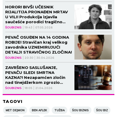
HOROR! BIVŠI UČESNIK
RIJALITIJA PRONAĐEN MRTAV
U VILI! Produkcija izjavila
saučešće porodici tragično
nastradalog!
ŠOUBIZNIS
19:43
07.05.2026
PEVAČ OSUĐEN NA 14 GODINA
ROBIJE! Stravičan kraj velikog
zavodnika UZNEMIRUJUĆI
DETALJI STRAVIČNOG ZLOČINA!
ŠOUBIZNIS
20:30
30.04.2026
ZAVRŠENO SASLUŠANJE,
PEVAČU SLEDI SMRTNA
KAZNA?! Nezapamćen zločin
nad tinejdžerkom zgrozio
javnost, STIŽE ODLUKA
ŠOUBIZNIS
18:05
21.04.2026
TUŽILAŠTVA!
TAGOVI
MET DEJMON
BEN AFLEK
TUŽBA
ŠOU BIZNIS
ŠOU BIZ