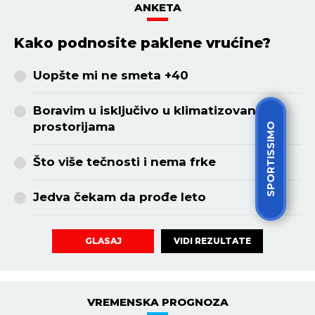
ANKETA
Kako podnosite paklene vrućine?
Uopšte mi ne smeta +40
Boravim u isključivo u klimatizovanim
prostorijama
SPORTISSIMO
Što više tečnosti i nema frke
Jedva čekam da prođe leto
VIDI REZULTATE
GLASAJ
VREMENSKA PROGNOZA