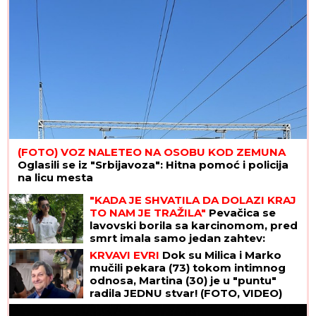
(FOTO) VOZ NALETEO NA OSOBU KOD ZEMUNA
Oglasili se iz "Srbijavoza": Hitna pomoć i policija
na licu mesta
"KADA JE SHVATILA DA DOLAZI KRAJ
TO NAM JE TRAŽILA"
Pevačica se
lavovski borila sa karcinomom, pred
smrt imala samo jedan zahtev:
"Trudimo se da joj ispunimo želju"
KRVAVI EVRI
Dok su Milica i Marko
mučili pekara (73) tokom intimnog
odnosa, Martina (30) je u "puntu"
radila JEDNU stvar! (FOTO, VIDEO)