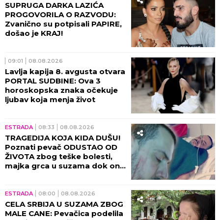
SUPRUGA DARKA LAZIĆA
PROGOVORILA O RAZVODU:
Zvanično su potpisali PAPIRE,
došao je KRAJ!
09:01
08.08.2026
Lavlja kapija 8. avgusta otvara
PORTAL SUDBINE: Ova 3
horoskopska znaka očekuje
ljubav koja menja život
ESTRADA
08:33
08.08.2026
TRAGEDIJA KOJA KIDA DUŠU!
Poznati pevač ODUSTAO OD
ŽIVOTA zbog teške bolesti,
majka grca u suzama dok on
SPREMA SEBI GROB!
ESTRADA
08:00
08.08.2026
CELA SRBIJA U SUZAMA ZBOG
MALE CANE: Pevačica podelila