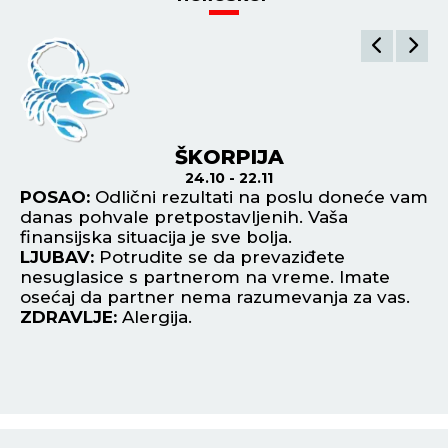
ŠKORPIJA
24.10 - 22.11
POSAO:
Odlični rezultati na poslu doneće vam
P
danas pohvale pretpostavljenih. Vaša
sv
finansijska situacija je sve bolja.
di
LJUBAV:
Potrudite se da prevaziđete
L
nesuglasice s partnerom na vreme. Imate
na
osećaj da partner nema razumevanja za vas.
na
ZDRAVLJE:
Alergija.
Z