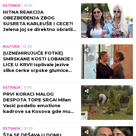
ESTRADA
13:30
HITNA REAKCIJA
OBEZBEĐENJA ZBOG
SUSRETA KARLEUŠE I CECE?!
Jelena joj se direktno obratila,
pa napravila opštu pometnju!
KULTURA
12:30
(UZNEMIRUJUĆE FOTKE)
SMRSKANE KOSTI LOBANJE I
LICE U KRVI! Isplivale jezive
slike ćerke srpske glumice
nakon stravične nesreće: Od
ovog prizora podilazi jeza!
ESTRADA
11:30
PRVI KORACI MALOG
DESPOTA TOPE SRCA! Milan
Vasić podelio emotivne
kadrove sa Kosova gde mu
sin UČI DA HODA!
ESTRADA
10:30
ŠTA SE DEŠAVA U DOMU