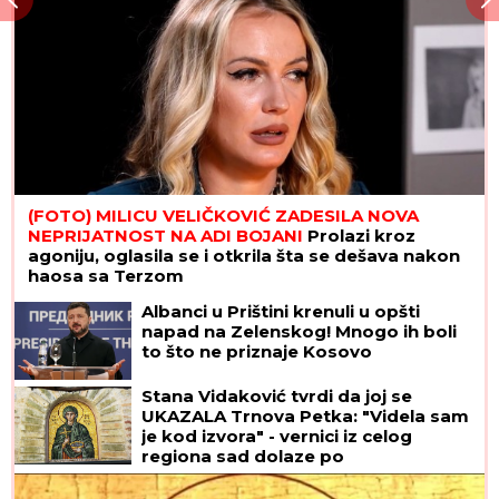
(FOTO) MILICU VELIČKOVIĆ ZADESILA NOVA
NEPRIJATNOST NA ADI BOJANI
Prolazi kroz
agoniju, oglasila se i otkrila šta se dešava nakon
haosa sa Terzom
Albanci u Prištini krenuli u opšti
napad na Zelenskog! Mnogo ih boli
to što ne priznaje Kosovo
Stana Vidaković tvrdi da joj se
UKAZALA Trnova Petka: "Videla sam
je kod izvora" - vernici iz celog
regiona sad dolaze po
ČUDOTVORNU VODU