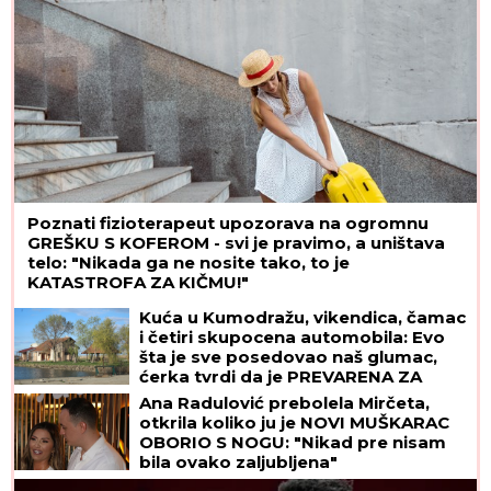
Poznati fizioterapeut upozorava na ogromnu
GREŠKU S KOFEROM - svi je pravimo, a uništava
telo: "Nikada ga ne nosite tako, to je
KATASTROFA ZA KIČMU!"
Kuća u Kumodražu, vikendica, čamac
i četiri skupocena automobila: Evo
šta je sve posedovao naš glumac,
ćerka tvrdi da je PREVARENA ZA
NASLEDSTVO
Ana Radulović prebolela Mirčeta,
otkrila koliko ju je NOVI MUŠKARAC
OBORIO S NOGU: "Nikad pre nisam
bila ovako zaljubljena"