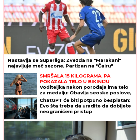
Nastavlja se Superliga: Zvezda na "Marakani"
najavljuje meč sezone, Partizan na "Čairu"
SMRŠALA 15 KILOGRAMA, PA
POKAZALA TELO U BIKINIJU
Voditeljka nakon porođaja ima telo
za medalju: Obavlja seoske poslove,
a kada se skine muškarcima padnu
ChatGPT će biti potpuno besplatan:
vilice
Evo šta treba da uradite da dobijete
neograničeni pristup