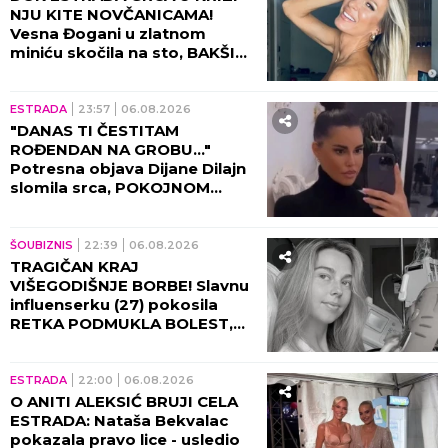
NJU KITE NOVČANICAMA!
Vesna Đogani u zlatnom
miniću skočila na sto, BAKŠIŠ
PLJUŠTI NA SVE STRANE!
(VIDEO)
ESTRADA
23:57
06.08.2026
"DANAS TI ČESTITAM
ROĐENDAN NA GROBU..."
Potresna objava Dijane Dilajn
slomila srca, POKOJNOM
BRATU UPUTILA
NAJEMOTIVNIJE REČI!
ŠOUBIZNIS
22:39
06.08.2026
TRAGIČAN KRAJ
VIŠEGODIŠNJE BORBE! Slavnu
influenserku (27) pokosila
RETKA PODMUKLA BOLEST,
oproštajna poruka REŽE KAO
ŽILET!
ESTRADA
22:00
06.08.2026
O ANITI ALEKSIĆ BRUJI CELA
ESTRADA: Nataša Bekvalac
pokazala pravo lice - usledio