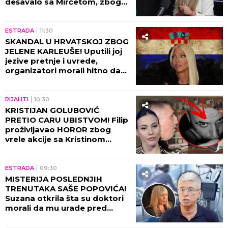
dešavalo sa Mirčetom, zbog
OVOGA je sve puklo!
ESTRADA
11:30
SKANDAL U HRVATSKOJ ZBOG
JELENE KARLEUŠE! Uputili joj
jezive pretnje i uvrede,
organizatori morali hitno da
reaguju i prekinu haos!
RIJALITI
10:30
KRISTIJAN GOLUBOVIĆ
PRETIO CARU UBISTVOM! Filip
proživljavao HOROR zbog
vrele akcije sa Kristinom
Spalević, objavljeni detalji lede
krv u žilama!
ESTRADA
09:30
MISTERIJA POSLEDNJIH
TRENUTAKA SAŠE POPOVIĆA!
Suzana otkrila šta su doktori
morali da mu urade pred
smrt: To je bilo najstrašnije...