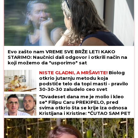
Evo zašto nam VREME SVE BRŽE LETI KAKO
STARIMO: Naučnici dali odgovor i otkrili način na
koji možemo da "usporimo" sat
NISTE GLADNI, A MRŠAVITE!
Biolog
otkrio jutarnju metodu koja
podstiče telo da topi masti - pravilo
30-30-30 zaludelo ceo svet
"Dvadeset dana me je molio i kleo
se" Filipu Caru PREKIPELO, pred
svima otkrio šta se krije iza odnosa
Kristijana i Kristine: "ĆUTAO SAM PET
GODINA"