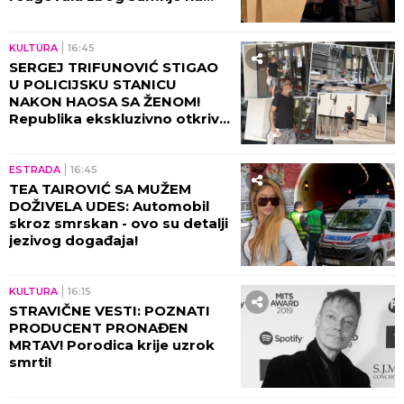
KRAĐU!
KULTURA
16:45
SERGEJ TRIFUNOVIĆ STIGAO
U POLICIJSKU STANICU
NAKON HAOSA SA ŽENOM!
Republika ekskluzivno otkriva
DETALJE SKANDALA - evo šta
se desilo! (VIDEO)
ESTRADA
16:45
TEA TAIROVIĆ SA MUŽEM
DOŽIVELA UDES: Automobil
skroz smrskan - ovo su detalji
jezivog događaja!
KULTURA
16:15
STRAVIČNE VESTI: POZNATI
PRODUCENT PRONAĐEN
MRTAV! Porodica krije uzrok
smrti!