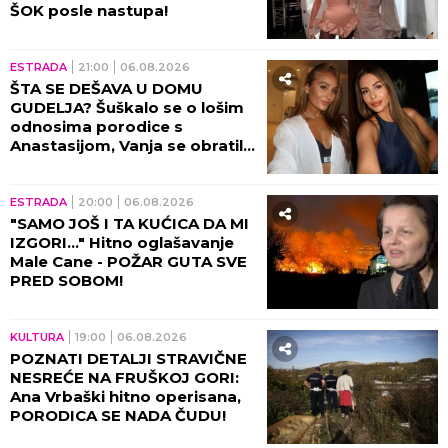
ŠOK posle nastupa!
ESTRADA
21:00
06.08.2026
ŠTA SE DEŠAVA U DOMU
GUDELJA? Šuškalo se o lošim
odnosima porodice s
Anastasijom, Vanja se obratila
malom Ilijanu: AKO JE DETE
PAMETNO...
ESTRADA
20:00
06.08.2026
"SAMO JOŠ I TA KUĆICA DA MI
IZGORI..." Hitno oglašavanje
Male Cane - POŽAR GUTA SVE
PRED SOBOM!
KULTURA
19:00
06.08.2026
POZNATI DETALJI STRAVIČNE
NESREĆE NA FRUŠKOJ GORI:
Ana Vrbaški hitno operisana,
PORODICA SE NADA ČUDU!