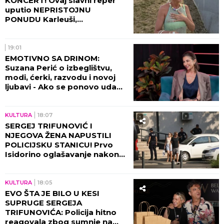
KONCERT! Ovaj slavni reper
uputio NEPRISTOJNU
PONUDU Karleuši,
organizatori ODBILI ZAHTEV
ZA OTKAZIVANJE!
19:01
EMOTIVNO SA DRINOM:
Suzana Perić o izbeglištvu,
modi, ćerki, razvodu i novoj
ljubavi - Ako se ponovo udam,
promeniću prezime (VIDEO)
KULTURA
18:07
SERGEJ TRIFUNOVIĆ I
NJEGOVA ŽENA NAPUSTILI
POLICIJSKU STANICU! Prvo
Isidorino oglašavanje nakon
SKANDALA U TRŽNOM
CENTRU! (VIDEO)
KULTURA
18:05
EVO ŠTA JE BILO U KESI
SUPRUGE SERGEJA
TRIFUNOVIĆA: Policija hitno
reagovala zbog sumnje na