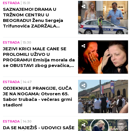
ESTRADA
15:31
SAZNAJEMO! DRAMA U
TRŽNOM CENTRU U
BEOGRADU! Ženu Sergeja
Trifunovića ZADRŽALA
POLICIJA, glumac počeo da
DIVLJA ko oparen, evo zbog
čega!
ESTRADA
15:30
JEZIVI KRICI MALE CANE SE
PROLOMILI UŽIVO U
PROGRAMU! Emisija morala da
se OBUSTAVI zbog pevačica,
briznula u plač! (VIDEO)
ESTRADA
14:47
ODJEKNULE PRANGIJE, GUČA
JE NA NOGAMA: Otvoren 65.
Sabor trubača - večeras grmi
stadion!
ESTRADA
14:30
DA SE NAJEŽIŠ - UDOVICI SAŠE