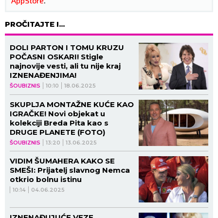
AppStore
.
PROČITAJTE I...
DOLI PARTON I TOMU KRUZU
POČASNI OSKARI! Stigle
najnovije vesti, ali tu nije kraj
IZNENAĐENJIMA!
ŠOUBIZNIS
10:10
18.06.2025
SKUPLJA MONTAŽNE KUĆE KAO
IGRAČKE! Novi objekat u
kolekciji Breda Pita kao s
DRUGE PLANETE (FOTO)
ŠOUBIZNIS
13:20
13.06.2025
VIDIM ŠUMAHERA KAKO SE
SMEŠI: Prijatelj slavnog Nemca
otkrio bolnu istinu
10:14
04.06.2025
IZNENAĐUJUĆE VEZE