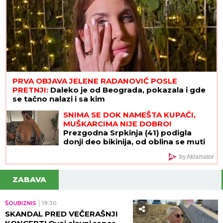
PRVA OBJAVA JELENE RADANOVIĆ POSLE
PRETNJI:
Daleko je od Beograda, pokazala i gde
se tačno nalazi i sa kim
SNIMA SE DOK NAMEŠTA KUPAĆI,
MUŠKARCIMA NIJE DOBRO!
Prezgodna Srpkinja (41) podigla
donji deo bikinija, od oblina se muti
um: "Uspostavila kontakt sa telom"
by Aklamator
(FOTO)
ZABAVA
ŠOUBIZNIS
19:30
SKANDAL PRED VEČERAŠNJI