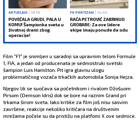
AKTUELNO
18:18
FK PARTIZAN
14:44
POVEĆALA GRUDI, PALA U
RAĆA PETROVIĆ ZABRINUO
KOMU! Šampionka sveta u
GROBARE: Za ove lidere
životnoj drami zbog
ekipe imaju ponude da odu
operacije!
Film "F1" je snimljen u saradnji sa upravnim telom Formule
1, FIA, a jedan od producenata je sedmostruki svetski
šampion Luis Hamilton. Pit igra glavnu ulogu
problematičnog vozača trkačkih automobila Sonija Hejza.
Njegov lik se suočava sa početnikom i rivalom Džošuom
Pirsom (Demson Idris) dok se bore na raznim Grand pri
trkama širom sveta. Iako kritike za film još nisu sasvim
završene, reakcije nekoliko kritičara na društvenim
mrežama počele su da pristižu na platfomi X ove sedmice.