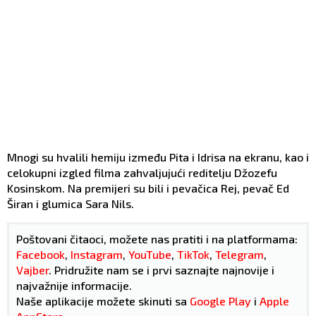
Mnogi su hvalili hemiju između Pita i Idrisa na ekranu, kao i
celokupni izgled filma zahvaljujući reditelju Džozefu
Kosinskom. Na premijeri su bili i pevačica Rej, pevač Ed
Širan i glumica Sara Nils.
Poštovani čitaoci, možete nas pratiti i na platformama:
Facebook
,
Instagram
,
YouTube
,
TikTok
,
Telegram
,
Vajber
. Pridružite nam se i prvi saznajte najnovije i
najvažnije informacije.
Naše aplikacije možete skinuti sa
Google Play
i
Apple