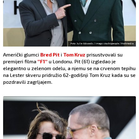
Foto: Julie Edwards / imago stock&people / Profimedia
Američki glumci
Bred Pit
i
Tom Kruz
prisustvovali su
premijeri filma
''F1''
u Londonu. Pit (61) izgledao je
elegantno u zelenom odelu, a njemu se na crvenom tepihu
na Lester skveru pridružio 62-godišnji Tom Kruz kada su se
pozdravili zagrljajem.