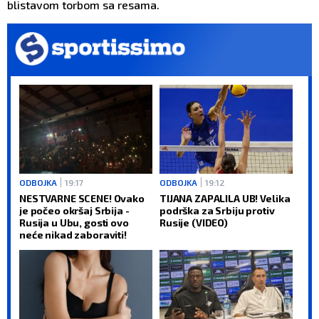
blistavom torbom sa resama.
ODBOJKA
19:17
ODBOJKA
19:12
NESTVARNE SCENE! Ovako
TIJANA ZAPALILA UB! Velika
je počeo okršaj Srbija -
podrška za Srbiju protiv
Rusija u Ubu, gosti ovo
Rusije (VIDEO)
neće nikad zaboraviti!