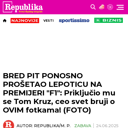
VESTI
BRED PIT PONOSNO
PROŠETAO LEPOTICU NA
PREMIJERI "F1": Priključio mu
se Tom Kruz, ceo svet bruji o
OVIM fotkama! (FOTO)
AUTOR:
REPUBLIKA/M. P.
ZABAVA
24.06.2025