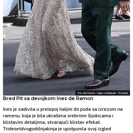
Foto: Julie Edwards / imago stock&people / Profimedia
Bred Pit sa devojkom Ines de Ramon
Ines je zadivila u prelepoj haljini do poda sa izrezom na
ramenu, koja je bila ukrašena srebrnim šljokicama i
blistavim detaljima, stvarajući blistav efekat.
Tridesetdvogodišnjakinja je upotpunila svoj izgled