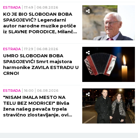
ESTRADA
17:49
06.08.2026
KO JE BIO SLOBODAN BOBA
SPASOJEVIĆ? Legendarni
autor narodne muzike potiče
iz SLAVNE PORODICE, Milanče
Radosavljević OVAKO O
NJEMU GOVORIO!
ESTRADA
17:29
06.08.2026
UMRO SLOBODAN BOBA
SPASOJEVIĆ! Smrt majstora
harmonike ZAVILA ESTRADU U
CRNO!
ESTRADA
16:00
06.08.2026
"NISAM IMALA MESTO NA
TELU BEZ MODRICE!" Bivša
žena našeg pevača trpela
stravično zlostavljanje, ovi
detalji ježe do kostiju!