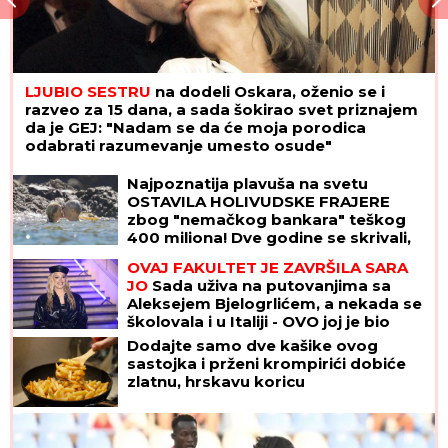
LJUBIO SESTRU
na dodeli Oskara, oženio se i
razveo za 15 dana, a sada šokirao svet priznajem
da je GEJ: "Nadam se da će moja porodica
odabrati razumevanje umesto osude"
Najpoznatija plavuša na svetu
OSTAVILA HOLIVUDSKE FRAJERE
zbog "nemačkog bankara" teškog
400 miliona! Dve godine se skrivali,
sad su pale maske
OVAJ FAKULTET JE ZAVRŠILA SARA
JO
Sada uživa na putovanjima sa
Aleksejem Bjelogrlićem, a nekada se
školovala i u Italiji - OVO joj je bio
problem
Dodajte samo dve kašike ovog
sastojka i prženi krompirići dobiće
zlatnu, hrskavu koricu