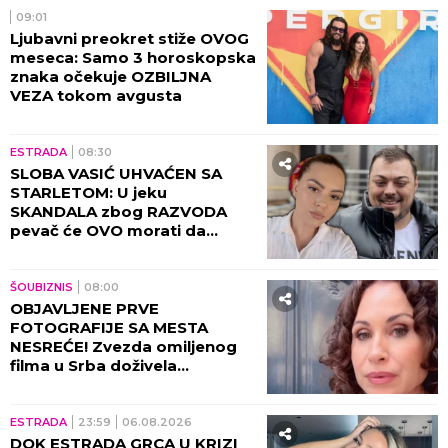
09:01
Ljubavni preokret stiže OVOG
meseca: Samo 3 horoskopska
znaka očekuje OZBILJNA
VEZA tokom avgusta
ESTRADA
08:30
SLOBA VASIĆ UHVAĆEN SA
STARLETOM: U jeku
SKANDALA zbog RAZVODA
pevač će OVO morati da
objasni! (FOTO)
ŠOUBIZNIS
08:00
OBJAVLJENE PRVE
FOTOGRAFIJE SA MESTA
NESREĆE! Zvezda omiljenog
filma u Srba doživela
saobraćajku, DETALJI JEŽE DO
KOSTIJU! (VIDEO)
ESTRADA
23:59
06.08.2026
DOK ESTRADA GRCA U KRIZI