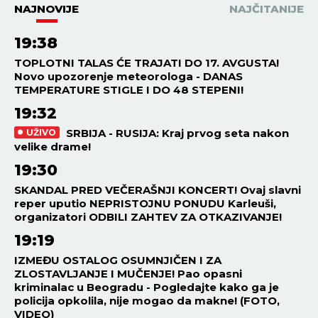
NAJNOVIJE
NAJČITANIJE
19:38
TOPLOTNI TALAS ĆE TRAJATI DO 17. AVGUSTA!
Novo upozorenje meteorologa - DANAS
TEMPERATURE STIGLE I DO 48 STEPENI!
19:32
SRBIJA - RUSIJA: Kraj prvog seta nakon
UŽIVO
velike drame!
19:30
SKANDAL PRED VEČERAŠNJI KONCERT! Ovaj slavni
reper uputio NEPRISTOJNU PONUDU Karleuši,
organizatori ODBILI ZAHTEV ZA OTKAZIVANJE!
19:19
IZMEĐU OSTALOG OSUMNJIČEN I ZA
ZLOSTAVLJANJE I MUČENJE! Pao opasni
kriminalac u Beogradu - Pogledajte kako ga je
policija opkolila, nije mogao da makne! (FOTO,
VIDEO)