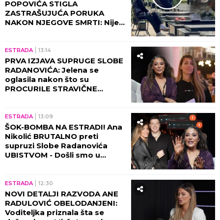
POPOVIĆA STIGLA
ZASTRAŠUJUĆA PORUKA
NAKON NJEGOVE SMRTI: Nije
mogla da veruje da će je ovo
zadesiti!
ESTRADA
13:14
PRVA IZJAVA SUPRUGE SLOBE
RADANOVIĆA: Jelena se
oglasila nakon što su
PROCURILE STRAVIČNE
PRETNJE Ane Nikolić, otkrila
šta se zaista desilo!
ESTRADA
13:09
ŠOK-BOMBA NA ESTRADI! Ana
Nikolić BRUTALNO preti
supruzi Slobe Radanovića
UBISTVOM - Došli smo u
posed STRAVIČNIH SNIMAKA!
(VIDEO)
ESTRADA
12:30
NOVI DETALJI RAZVODA ANE
RADULOVIĆ OBELODANJENI:
Voditeljka priznala šta se