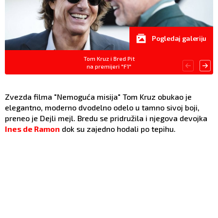
Pogledaj galeriju
Tom Kruz i Bred Pit
na premijeri "F1"
Zvezda filma "Nemoguća misija" Tom Kruz obukao je
elegantno, moderno dvodelno odelo u tamno sivoj boji,
preneo je Dejli mejl. Bredu se pridružila i njegova devojka
Ines de Ramon
dok su zajedno hodali po tepihu.