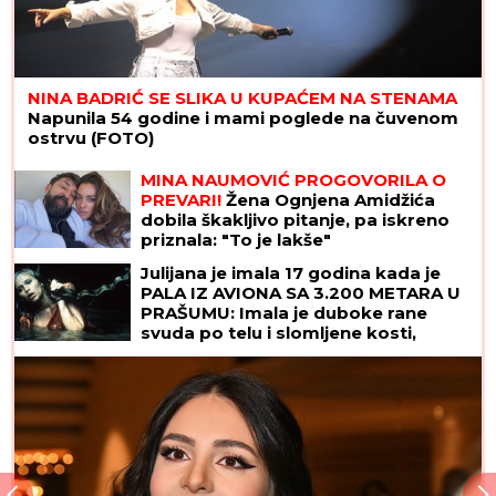
NINA BADRIĆ SE SLIKA U KUPAĆEM NA STENAMA
Napunila 54 godine i mami poglede na čuvenom
ostrvu (FOTO)
MINA NAUMOVIĆ PROGOVORILA O
PREVARI!
Žena Ognjena Amidžića
dobila škakljivo pitanje, pa iskreno
priznala: "To je lakše"
Julijana je imala 17 godina kada je
PALA IZ AVIONA SA 3.200 METARA U
PRAŠUMU: Imala je duboke rane
svuda po telu i slomljene kosti,
videla je MRTVU MAJKU, ali nije želela
da se preda