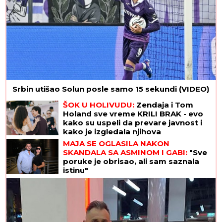
Srbin utišao Solun posle samo 15 sekundi (VIDEO)
ŠOK U HOLIVUDU:
Zendaja i Tom
Holand sve vreme KRILI BRAK - evo
kako su uspeli da prevare javnost i
kako je izgledala njihova
GLAMUROZNA SVADBA
MAJA SE OGLASILA NAKON
SKANDALA SA ASMINOM I GABI:
"Sve
poruke je obrisao, ali sam saznala
istinu"