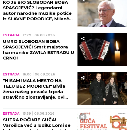
KO JE BIO SLOBODAN BOBA
SPASOJEVIĆ? Legendarni
autor narodne muzike potiče
iz SLAVNE PORODICE, Milanče
Radosavljević OVAKO O
NJEMU GOVORIO!
ESTRADA
17:29
06.08.2026
UMRO SLOBODAN BOBA
SPASOJEVIĆ! Smrt majstora
harmonike ZAVILA ESTRADU U
CRNO!
ESTRADA
16:00
06.08.2026
"NISAM IMALA MESTO NA
TELU BEZ MODRICE!" Bivša
žena našeg pevača trpela
stravično zlostavljanje, ovi
detalji ježe do kostiju!
ESTRADA
15:59
06.08.2026
SUTRA POČINJE GUČA!
Varošica već u ludilu: Lomi se