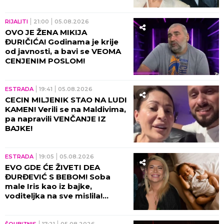
ĆUTI, jednom rečenicom
izazvala haos
RIJALITI
21:00
05.08.2026
OVO JE ŽENA MIKIJA
ĐURIČIĆA! Godinama je krije
od javnosti, a bavi se VEOMA
CENJENIM POSLOM!
ESTRADA
19:41
05.08.2026
CECIN MILJENIK STAO NA LUDI
KAMEN! Verili se na Maldivima,
pa napravili VENČANJE IZ
BAJKE!
ESTRADA
19:05
05.08.2026
EVO GDE ĆE ŽIVETI DEA
ĐURĐEVIĆ S BEBOM! Soba
male Iris kao iz bajke,
voditeljka na sve mislila!
(VIDEO)