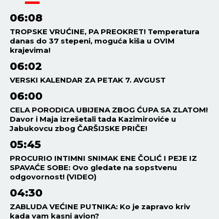
06:08
TROPSKE VRUĆINE, PA PREOKRET! Temperatura
danas do 37 stepeni, moguća kiša u OVIM
krajevima!
06:02
VERSKI KALENDAR ZA PETAK 7. AVGUST
06:00
CELA PORODICA UBIJENA ZBOG ĆUPA SA ZLATOM!
Davor i Maja izrešetali tada Kazimiroviće u
Jabukovcu zbog ČARŠIJSKE PRIČE!
05:45
PROCURIO INTIMNI SNIMAK ENE ČOLIĆ I PEJE IZ
SPAVAĆE SOBE: Ovo gledate na sopstvenu
odgovornost! (VIDEO)
04:30
ZABLUDA VEĆINE PUTNIKA: Ko je zapravo kriv
kada vam kasni avion?