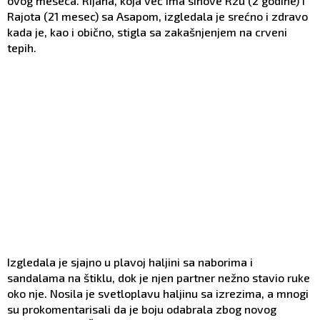
ovog meseca. Rijana, koja već ima sinove Rzu (2 godine) i
Rajota (21 mesec) sa Asapom, izgledala je srećno i zdravo
kada je, kao i obično, stigla sa zakašnjenjem na crveni
tepih.
Izgledala je sjajno u plavoj haljini sa naborima i
sandalama na štiklu, dok je njen partner nežno stavio ruke
oko nje. Nosila je svetloplavu haljinu sa izrezima, a mnogi
su prokomentarisali da je boju odabrala zbog novog