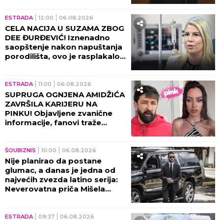
ESTRADA
12:00
06.08.2026
CELA NACIJA U SUZAMA ZBOG
DEE ĐURĐEVIĆ! Iznenadno
saopštenje nakon napuštanja
porodilišta, ovo je rasplakalo
sve!
ESTRADA
11:00
06.08.2026
SUPRUGA OGNJENA AMIDŽIĆA
ZAVRŠILA KARIJERU NA
PINKU! Objavljene zvanične
informacije, fanovi traže
objašnjenje!
ŠOUBIZNIS
10:00
06.08.2026
Nije planirao da postane
glumac, a danas je jedna od
najvećih zvezda latino serija:
Neverovatna priča Mišela
Brauna!
ESTRADA
09:37
06.08.2026