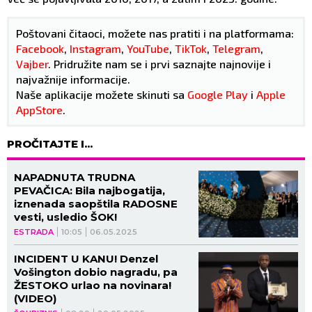
Poštovani čitaoci, možete nas pratiti i na platformama:
Facebook
,
Instagram
,
YouTube
,
TikTok
,
Telegram
,
Vajber
. Pridružite nam se i prvi saznajte najnovije i
najvažnije informacije.
Naše aplikacije možete skinuti sa
Google Play
i
Apple
AppStore
.
PROČITAJTE I...
NAPADNUTA TRUDNA
PEVAČICA: Bila najbogatija,
iznenada saopštila RADOSNE
vesti, usledio ŠOK!
ESTRADA
10:05
06.05.2025
INCIDENT U KANU! Denzel
Vošington dobio nagradu, pa
ŽESTOKO urlao na novinara!
(VIDEO)