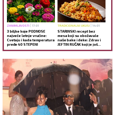
ZANIMLJIVOSTI
17:01
TRADICIONALNI UKUSI
14:01
3 biljke koje PODNOSE
STARINSKI recept bez
najveće letnje vrućine:
mesa koji su obožavale
Cvetaju i kada temperatura
naše bake i deke: Zdrav i
pređe 40 STEPENI
JEFTIN RUČAK koji je još
ukusniji sutradan