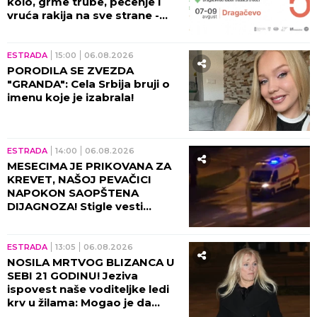
kolo, grme trube, pečenje i
vruća rakija na sve strane -
sve je spremno za 65. Sabor!
ESTRADA
15:00
06.08.2026
PORODILA SE ZVEZDA
"GRANDA": Cela Srbija bruji o
imenu koje je izabrala!
ESTRADA
14:00
06.08.2026
MESECIMA JE PRIKOVANA ZA
KREVET, NAŠOJ PEVAČICI
NAPOKON SAOPŠTENA
DIJAGNOZA! Stigle vesti
direktno od lekara!
ESTRADA
13:05
06.08.2026
NOSILA MRTVOG BLIZANCA U
SEBI 21 GODINU! Jeziva
ispovest naše voditeljke ledi
krv u žilama: Mogao je da
eksplodira u meni!