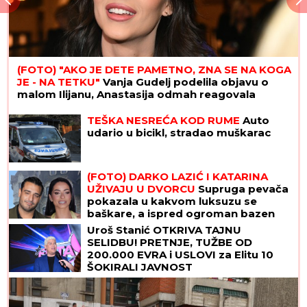
(FOTO) "AKO JE DETE PAMETNO, ZNA SE NA KOGA
JE - NA TETKU"
Vanja Gudelj podelila objavu o
malom Ilijanu, Anastasija odmah reagovala
TEŠKA NESREĆA KOD RUME
Auto
udario u bicikl, stradao muškarac
(FOTO) DARKO LAZIĆ I KATARINA
UŽIVAJU U DVORCU
Supruga pevača
pokazala u kakvom luksuzu se
baškare, a ispred ogroman bazen
Uroš Stanić OTKRIVA TAJNU
SELIDBU! PRETNJE, TUŽBE OD
200.000 EVRA i USLOVI za Elitu 10
ŠOKIRALI JAVNOST