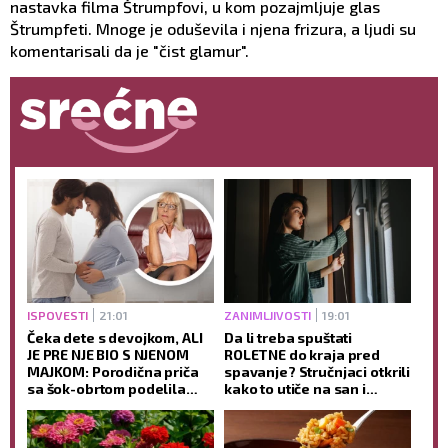
nastavka filma Štrumpfovi, u kom pozajmljuje glas
Štrumpfeti. Mnoge je oduševila i njena frizura, a ljudi su
komentarisali da je "čist glamur".
ISPOVESTI
21:01
ZANIMLJIVOSTI
19:01
Čeka dete s devojkom, ALI
Da li treba spuštati
JE PRE NJE BIO S NJENOM
ROLETNE do kraja pred
MAJKOM: Porodična priča
spavanje? Stručnjaci otkrili
sa šok-obrtom podelila
kako to utiče na san i
javnost
jutarnje buđenje