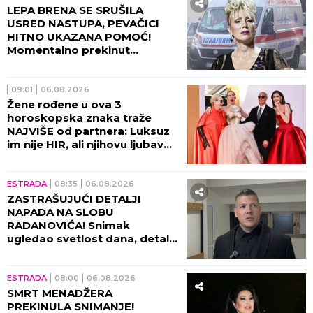
LEPA BRENA SE SRUŠILA
USRED NASTUPA, PEVAČICI
HITNO UKAZANA POMOĆ!
Momentalno prekinut
program, snimak završio na
internetu!
09:01
06.08.2026
Žene rođene u ova 3
horoskopska znaka traže
NAJVIŠE od partnera: Luksuz
im nije HIR, ali njihovu ljubav
ne može svako da priušti
ESTRADA
08:35
06.08.2026
ZASTRAŠUJUĆI DETALJI
NAPADA NA SLOBU
RADANOVIĆA! Snimak
ugledao svetlost dana, detalji
lede krv u žilama!
ESTRADA
08:00
06.08.2026
SMRT MENADŽERA
PREKINULA SNIMANJE!