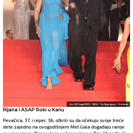
Foto: DGP/imageSPACE / MEGA / The Mega Agency / Profimedia
Rijana i ASAP Roki u Kanu
Pevačica, 37, i reper, 36, otkrili su da očekuju svoje treće
dete zajedno na ovogodišnjem Met Gala događaju ranije