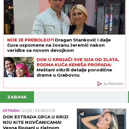
NIJE JE PREBOLEO?!
Dragan Stanković i dalje
čuva uspomene na Jovanu Jeremić nakon
veridbe sa novom devojkom
DOK U KRNJAČI SVE SIJA OD ZLATA,
RODNA KUĆA KEMIŠA PROPADA:
Meštani otkrili detalje porodične
drame u Grabovcu
by Aklamator
ZABAVA
ESTRADA
23:59
06.08.2026
DOK ESTRADA GRCA U KRIZI
NJU KITE NOVČANICAMA!
Vesna Đogani u zlatnom