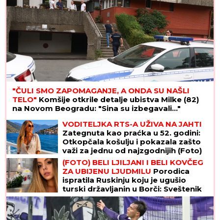
"ČULI SMO ZAPOMAGANJE, A ONDA SU NAŠLI
TELO"
Komšije otkrile detalje ubistva Milke (82)
na Novom Beogradu: "Sina su izbegavali..."
VODITELJKA RTS-A UŽIVA NA JAHTI
Zategnuta kao praćka u 52. godini:
Otkopčala košulju i pokazala zašto
važi za jednu od najzgodnijih (Foto)
(FOTO) BELI LJILJANI I BELI KOVČEG
ZA UBIJENU LJUDMILU
Porodica
ispratila Ruskinju koju je ugušio
turski državljanin u Borči: Sveštenik
držao opelo na Lešću