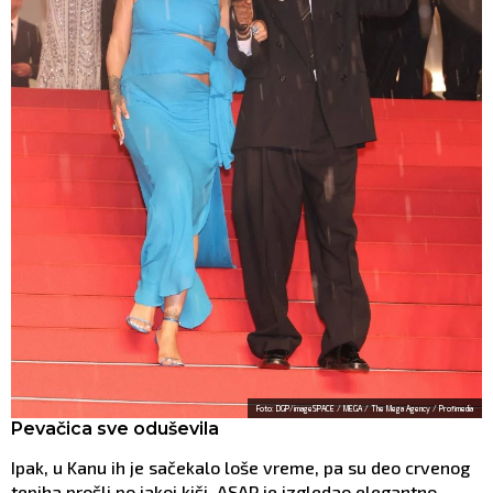
Foto: DGP/imageSPACE / MEGA / The Mega Agency / Profimedia
Pevačica sve oduševila
Ipak, u Kanu ih je sačekalo loše vreme, pa su deo crvenog
tepiha prošli po jakoj kiši. ASAP je izgledao elegantno