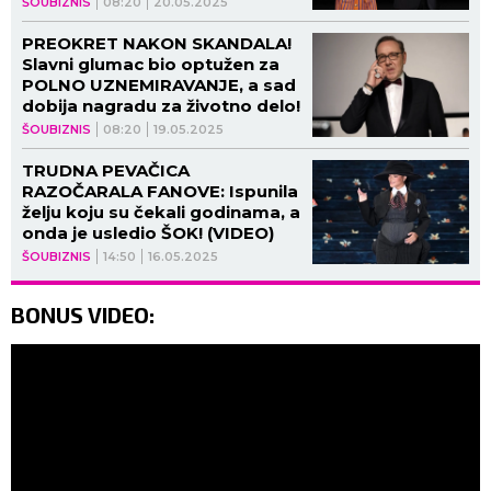
ŠOUBIZNIS
08:20
20.05.2025
PREOKRET NAKON SKANDALA!
Slavni glumac bio optužen za
POLNO UZNEMIRAVANJE, a sad
dobija nagradu za životno delo!
ŠOUBIZNIS
08:20
19.05.2025
TRUDNA PEVAČICA
RAZOČARALA FANOVE: Ispunila
želju koju su čekali godinama, a
onda je usledio ŠOK! (VIDEO)
ŠOUBIZNIS
14:50
16.05.2025
BONUS VIDEO: