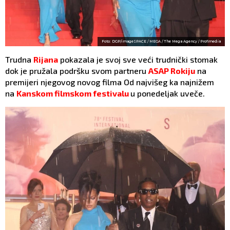
Foto: DGP/imageSPACE / MEGA / The Mega Agency / Profimedia
Trudna
Rijana
pokazala je svoj sve veći trudnički stomak
dok je pružala podršku svom partneru
ASAP Rokiju
na
premijeri njegovog novog filma Od najvišeg ka najnižem
na
Kanskom filmskom festivalu
u ponedeljak uveče.