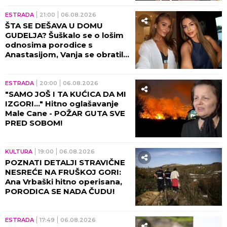
ESTRADA
21:00
06.08.2026
ŠTA SE DEŠAVA U DOMU
GUDELJA? Šuškalo se o lošim
odnosima porodice s
Anastasijom, Vanja se obratila
malom Ilijanu: AKO JE DETE
PAMETNO...
ESTRADA
20:00
06.08.2026
"SAMO JOŠ I TA KUĆICA DA MI
IZGORI..." Hitno oglašavanje
Male Cane - POŽAR GUTA SVE
PRED SOBOM!
KULTURA
19:00
06.08.2026
POZNATI DETALJI STRAVIČNE
NESREĆE NA FRUŠKOJ GORI:
Ana Vrbaški hitno operisana,
PORODICA SE NADA ČUDU!
ESTRADA
17:49
06.08.2026