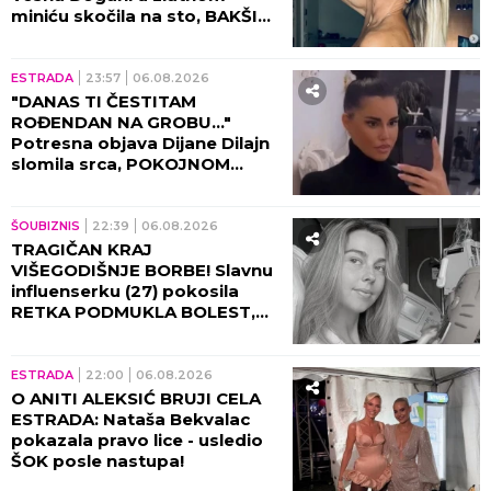
miniću skočila na sto, BAKŠIŠ
PLJUŠTI NA SVE STRANE!
(VIDEO)
ESTRADA
23:57
06.08.2026
"DANAS TI ČESTITAM
ROĐENDAN NA GROBU..."
Potresna objava Dijane Dilajn
slomila srca, POKOJNOM
BRATU UPUTILA
NAJEMOTIVNIJE REČI!
ŠOUBIZNIS
22:39
06.08.2026
TRAGIČAN KRAJ
VIŠEGODIŠNJE BORBE! Slavnu
influenserku (27) pokosila
RETKA PODMUKLA BOLEST,
oproštajna poruka REŽE KAO
ŽILET!
ESTRADA
22:00
06.08.2026
O ANITI ALEKSIĆ BRUJI CELA
ESTRADA: Nataša Bekvalac
pokazala pravo lice - usledio
ŠOK posle nastupa!