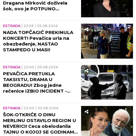
Dragana Mirković doživela
šok, ovo je POTPUNO
SLOMILO tad!
ESTRADA
23:59
05.08.2026
NADA TOPČAGIĆ PREKINULA
KONCERT! Pevačica urla na
obezbeđenje, NASTAO
STAMPEDO U MASI!
ESTRADA
23:00
05.08.2026
PEVAČICA PRETUKLA
TAKSISTU, DRAMA U
BEOGRADU! Zbog jedne
rečenice IZBIO INCIDENT -
tada joj puko film!
ESTRADA
22:00
05.08.2026
ŠOK-OTKRIĆE O DINU
MERLINU OSTAVILO REGION U
NEVERICI! Ceca obelodanila
TAJNU O KOJOJ SE GODINAMA