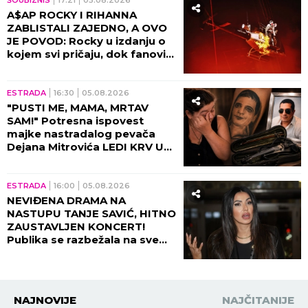
ŠOUBIZNIS
17:21
05.08.2026
A$AP ROCKY I RIHANNA
ZABLISTALI ZAJEDNO, A OVO
JE POVOD: Rocky u izdanju o
kojem svi pričaju, dok fanovi
sa nestrpljenjem iščekuju da
ih vide zajedno 8. oktobra u
Beogradskoj Areni!
ESTRADA
16:30
05.08.2026
"PUSTI ME, MAMA, MRTAV
SAM!" Potresna ispovest
majke nastradalog pevača
Dejana Mitrovića LEDI KRV U
ŽILAMA: Ubica mog sina i dalje
vozi, ide na more (VIDEO)
ESTRADA
16:00
05.08.2026
NEVIĐENA DRAMA NA
NASTUPU TANJE SAVIĆ, HITNO
ZAUSTAVLJEN KONCERT!
Publika se razbežala na sve
strane, pevačica ih molila da
se zaustave!
NAJNOVIJE
NAJČITANIJE