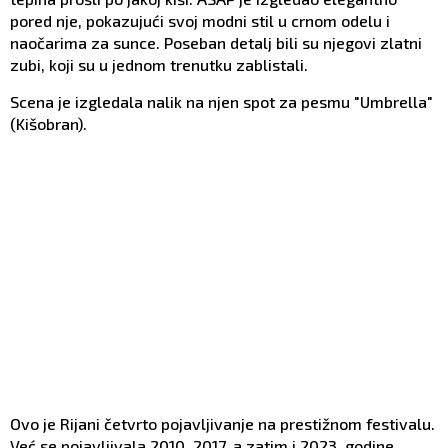
pored nje, pokazujući svoj modni stil u crnom odelu i
naočarima za sunce. Poseban detalj bili su njegovi zlatni
zubi, koji su u jednom trenutku zablistali.
Scena je izgledala nalik na njen spot za pesmu "Umbrella"
(Kišobran).
Ovo je Rijani četvrto pojavljivanje na prestižnom festivalu.
Već se pojavljivala 2010, 2017, a zatim i 2023. godine.