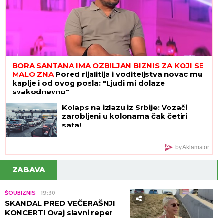
BORA SANTANA IMA OZBILJAN BIZNIS ZA KOJI SE
MALO ZNA
Pored rijalitija i voditeljstva novac mu
kaplje i od ovog posla: "Ljudi mi dolaze
svakodnevno"
Kolaps na izlazu iz Srbije: Vozači
zarobljeni u kolonama čak četiri
sata!
by Aklamator
ZABAVA
ŠOUBIZNIS
19:30
SKANDAL PRED VEČERAŠNJI
KONCERT! Ovaj slavni reper