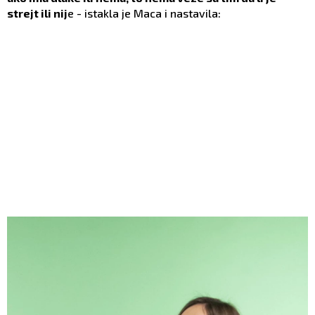
strejt ili nij
e - istakla je Maca i nastavila: