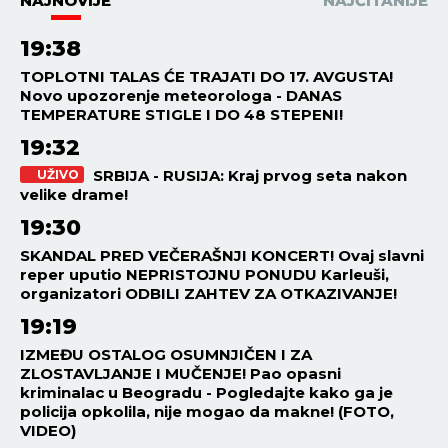
NAJNOVIJE
NAJČITANIJE
19:38
TOPLOTNI TALAS ĆE TRAJATI DO 17. AVGUSTA!
Novo upozorenje meteorologa - DANAS
TEMPERATURE STIGLE I DO 48 STEPENI!
19:32
SRBIJA - RUSIJA: Kraj prvog seta nakon
UŽIVO
velike drame!
19:30
SKANDAL PRED VEČERAŠNJI KONCERT! Ovaj slavni
reper uputio NEPRISTOJNU PONUDU Karleuši,
organizatori ODBILI ZAHTEV ZA OTKAZIVANJE!
19:19
IZMEĐU OSTALOG OSUMNJIČEN I ZA
ZLOSTAVLJANJE I MUČENJE! Pao opasni
kriminalac u Beogradu - Pogledajte kako ga je
policija opkolila, nije mogao da makne! (FOTO,
VIDEO)