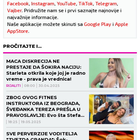
Facebook
,
Instagram
,
YouTube
,
TikTok
,
Telegram
,
Vajber
. Pridružite nam se i prvi saznajte najnovije i
najvažnije informacije.
Naše aplikacije možete skinuti sa
Google Play
i
Apple
AppStore
.
PROČITAJTE I...
MACA DISKRECIJA NE
PRESTAJE DA ŠOKIRA NACIJU:
Starleta otkrila koje joj je radno
vreme - prava je vrednica!
RIJALITI
08:00
30.04.2025
ZBOG OVOG FITNES
INSTRUKTORA IZ BEOGRADA,
ŠVEĐANKA TEREZA PREŠLA U
PRAVOSLAVLJE: Evo šta Stefan
kaže o životu u dijaspori – dva
18:25
19.05.2025
praznika su ga posebno
iznenadila
SVE PERVERZIJE VODITELJA
"ZVEZDA GRANDA": Šok-