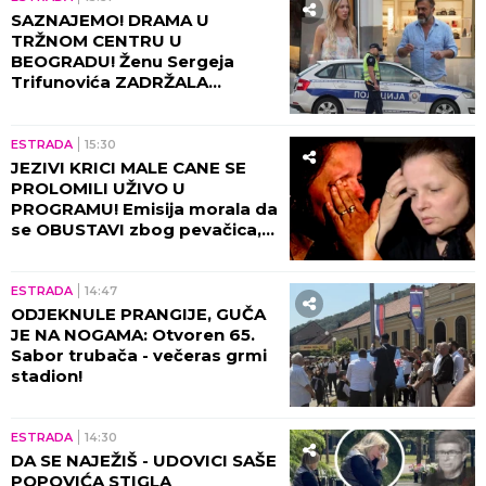
SAZNAJEMO! DRAMA U
TRŽNOM CENTRU U
BEOGRADU! Ženu Sergeja
Trifunovića ZADRŽALA
POLICIJA, glumac počeo da
DIVLJA ko oparen, evo zbog
čega!
ESTRADA
15:30
JEZIVI KRICI MALE CANE SE
PROLOMILI UŽIVO U
PROGRAMU! Emisija morala da
se OBUSTAVI zbog pevačica,
briznula u plač! (VIDEO)
ESTRADA
14:47
ODJEKNULE PRANGIJE, GUČA
JE NA NOGAMA: Otvoren 65.
Sabor trubača - večeras grmi
stadion!
ESTRADA
14:30
DA SE NAJEŽIŠ - UDOVICI SAŠE
POPOVIĆA STIGLA