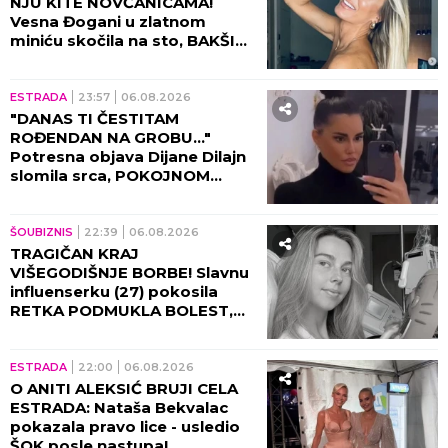
NJU KITE NOVČANICAMA!
Vesna Đogani u zlatnom
miniću skočila na sto, BAKŠIŠ
PLJUŠTI NA SVE STRANE!
(VIDEO)
ESTRADA
23:57
06.08.2026
"DANAS TI ČESTITAM
ROĐENDAN NA GROBU..."
Potresna objava Dijane Dilajn
slomila srca, POKOJNOM
BRATU UPUTILA
NAJEMOTIVNIJE REČI!
ŠOUBIZNIS
22:39
06.08.2026
TRAGIČAN KRAJ
VIŠEGODIŠNJE BORBE! Slavnu
influenserku (27) pokosila
RETKA PODMUKLA BOLEST,
oproštajna poruka REŽE KAO
ŽILET!
ESTRADA
22:00
06.08.2026
O ANITI ALEKSIĆ BRUJI CELA
ESTRADA: Nataša Bekvalac
pokazala pravo lice - usledio
ŠOK posle nastupa!