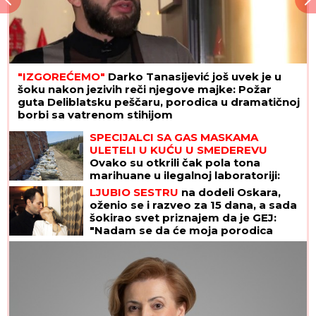
"IZGOREĆEMO"
Darko Tanasijević još uvek je u
šoku nakon jezivih reči njegove majke: Požar
guta Deliblatsku peščaru, porodica u dramatičnoj
borbi sa vatrenom stihijom
SPECIJALCI SA GAS MASKAMA
ULETELI U KUĆU U SMEDEREVU
Ovako su otkrili čak pola tona
marihuane u ilegalnoj laboratoriji:
Uhapšeno 6 osoba (FOTO, VIDEO)
LJUBIO SESTRU
na dodeli Oskara,
oženio se i razveo za 15 dana, a sada
šokirao svet priznajem da je GEJ:
"Nadam se da će moja porodica
odabrati razumevanje umesto
osude"