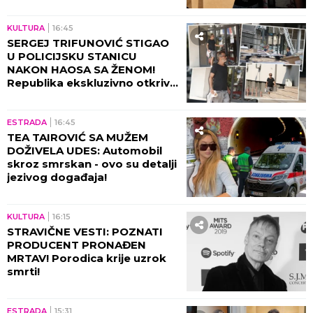
KRAĐU!
KULTURA
16:45
SERGEJ TRIFUNOVIĆ STIGAO
U POLICIJSKU STANICU
NAKON HAOSA SA ŽENOM!
Republika ekskluzivno otkriva
DETALJE SKANDALA - evo šta
se desilo! (VIDEO)
ESTRADA
16:45
TEA TAIROVIĆ SA MUŽEM
DOŽIVELA UDES: Automobil
skroz smrskan - ovo su detalji
jezivog događaja!
KULTURA
16:15
STRAVIČNE VESTI: POZNATI
PRODUCENT PRONAĐEN
MRTAV! Porodica krije uzrok
smrti!
ESTRADA
15:31