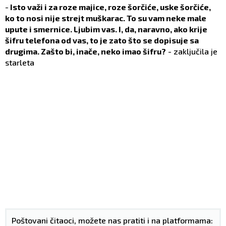
-
Isto važi i za roze majice, roze šorčiće, uske šorčiće,
ko to nosi nije strejt muškarac. To su vam neke male
upute i smernice. Ljubim vas. I, da, naravno, ako krije
šifru telefona od vas, to je zato što se dopisuje sa
drugima. Zašto bi, inače, neko imao šifru?
- zaključila je
starleta
Poštovani čitaoci, možete nas pratiti i na platformama: