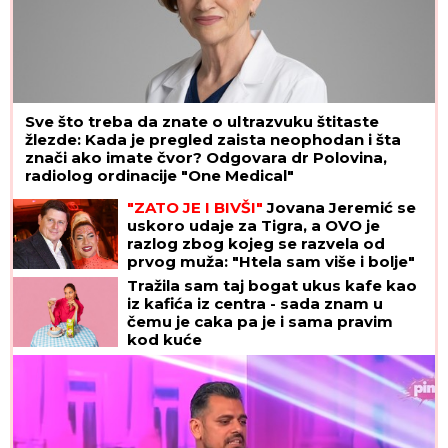
Sve što treba da znate o ultrazvuku štitaste
žlezde: Kada je pregled zaista neophodan i šta
znači ako imate čvor? Odgovara dr Polovina,
radiolog ordinacije "One Medical"
"ZATO JE I BIVŠI"
Jovana Jeremić se
uskoro udaje za Tigra, a OVO je
razlog zbog kojeg se razvela od
prvog muža: "Htela sam više i bolje"
Tražila sam taj bogat ukus kafe kao
iz kafića iz centra - sada znam u
čemu je caka pa je i sama pravim
kod kuće