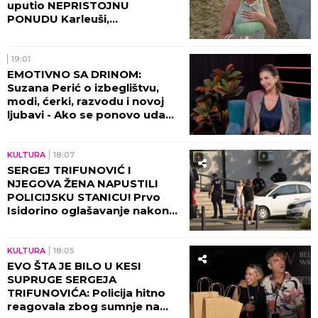
uputio NEPRISTOJNU
PONUDU Karleuši,
organizatori ODBILI ZAHTEV
ZA OTKAZIVANJE!
19:01
EMOTIVNO SA DRINOM:
Suzana Perić o izbeglištvu,
modi, ćerki, razvodu i novoj
ljubavi - Ako se ponovo udam,
promeniću prezime (VIDEO)
KULTURA
18:07
SERGEJ TRIFUNOVIĆ I
NJEGOVA ŽENA NAPUSTILI
POLICIJSKU STANICU! Prvo
Isidorino oglašavanje nakon
SKANDALA U TRŽNOM
CENTRU! (VIDEO)
KULTURA
18:05
EVO ŠTA JE BILO U KESI
SUPRUGE SERGEJA
TRIFUNOVIĆA: Policija hitno
reagovala zbog sumnje na