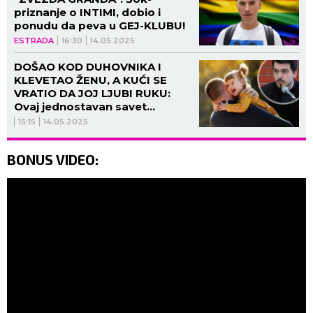
priznanje o INTIMI, dobio i
ponudu da peva u GEJ-KLUBU!
ESTRADA
16:30
14.05.2025
DOŠAO KOD DUHOVNIKA I
KLEVETAO ŽENU, A KUĆI SE
VRATIO DA JOJ LJUBI RUKU:
Ovaj jednostavan savet
sveštenika mu je spasao brak
15:15
14.05.2025
BONUS VIDEO: