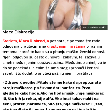
Foto: ST/Nebojša Mandić
Maca Diskrecija
Starleta
,
Maca Diskrecija
poznata je po tome što rado
odgovara pratilacima na
društvenim mrežama
o raznim
temama, naročito kada su u pitanju muško-ženski odnosi.
Njeni odgovori su često duhoviti i zabavni, te izazivaju
smeh među njenim obožavaocima. Međutim, zanimljivo je
da se ponekad u njenim šalama mogu pronaći i korisni
saveti, što dodatno privlači pažnju njenih pratilaca.
- Zdravo, devojke. Pitale ste me kako da prepoznate
strejt muškarca, pa ću vam dati par forica. Prvo,
gledajte kako hoda. Ako ne hoda muški, nije muškarac
ili, što bih ja rekla, nije alfa. Ako ima ikakav nakit na
sebi, prsten, narukvica, bilo šta, nije muškarac. E, sad,
ako ima dlake ili nema, to nema veze sa tim da li je