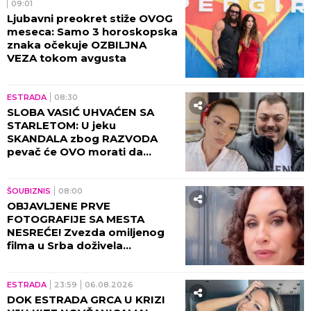
09:01
Ljubavni preokret stiže OVOG
meseca: Samo 3 horoskopska
znaka očekuje OZBILJNA
VEZA tokom avgusta
ESTRADA
08:30
SLOBA VASIĆ UHVAĆEN SA
STARLETOM: U jeku
SKANDALA zbog RAZVODA
pevač će OVO morati da
objasni! (FOTO)
ŠOUBIZNIS
08:00
OBJAVLJENE PRVE
FOTOGRAFIJE SA MESTA
NESREĆE! Zvezda omiljenog
filma u Srba doživela
saobraćajku, DETALJI JEŽE DO
KOSTIJU! (VIDEO)
ESTRADA
23:59
06.08.2026
DOK ESTRADA GRCA U KRIZI