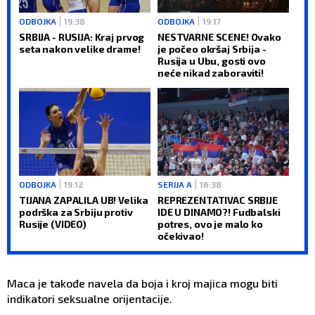
ODBOJKA
19:38
ODBOJKA
19:17
SRBIJA - RUSIJA: Kraj prvog
NESTVARNE SCENE! Ovako
seta nakon velike drame!
je počeo okršaj Srbija -
Rusija u Ubu, gosti ovo
neće nikad zaboraviti!
ODBOJKA
19:12
SERIJA A
16:38
TIJANA ZAPALILA UB! Velika
REPREZENTATIVAC SRBIJE
podrška za Srbiju protiv
IDE U DINAMO?! Fudbalski
Rusije (VIDEO)
potres, ovo je malo ko
očekivao!
Maca je takođe navela da boja i kroj majica mogu biti
indikatori seksualne orijentacije.