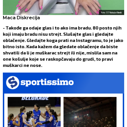
Foto: ST/Nebojša Mandić
Maca Diskrecija
- Takođe ga odaje glas i to ako ima bradu. 80 posto njih
koji imaju bradu nisu strejt. Slušajte glas i gledajte
oblačenje. Gledajte koga prati na Instagramu, to je jako
bitno isto. Kada kažem da gledate oblačenje da biste
shvatili da li je muškarac strejt ili nije, mislila sam na
one košulje koje se raskopčavaju do grudi, to pravi
muškarci ne nose.