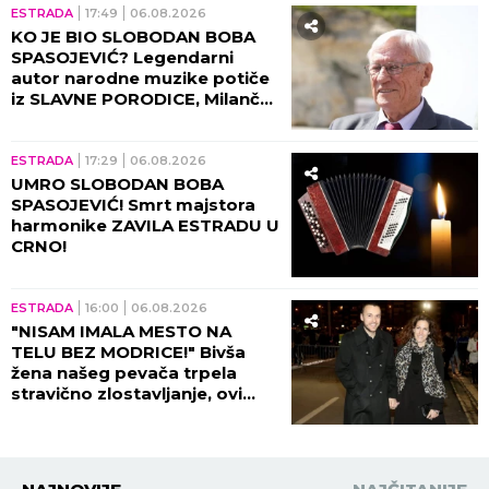
ESTRADA
17:49
06.08.2026
KO JE BIO SLOBODAN BOBA
SPASOJEVIĆ? Legendarni
autor narodne muzike potiče
iz SLAVNE PORODICE, Milanče
Radosavljević OVAKO O
NJEMU GOVORIO!
ESTRADA
17:29
06.08.2026
UMRO SLOBODAN BOBA
SPASOJEVIĆ! Smrt majstora
harmonike ZAVILA ESTRADU U
CRNO!
ESTRADA
16:00
06.08.2026
"NISAM IMALA MESTO NA
TELU BEZ MODRICE!" Bivša
žena našeg pevača trpela
stravično zlostavljanje, ovi
detalji ježe do kostiju!