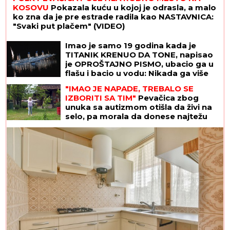
KOSOVU
Pokazala kuću u kojoj je odrasla, a malo
ko zna da je pre estrade radila kao NASTAVNICA:
"Svaki put plačem" (VIDEO)
Imao je samo 19 godina kada je
TITANIK KRENUO DA TONE, napisao
je OPROŠTAJNO PISMO, ubacio ga u
flašu i bacio u vodu: Nikada ga više
nisu videli, a kada je njegova majka
"IMAO JE NAPADE, TREBALO SE
pročitala poruku - SRCE JOJ JE
IZBORITI SA TIM"
Pevačica zbog
PUKLO
unuka sa autizmom otišla da živi na
selo, pa morala da donese najtežu
odluku: "Postao je agresivan"