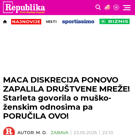
VESTI
MACA DISKRECIJA PONOVO
ZAPALILA DRUŠTVENE MREŽE!
Starleta govorila o muško-
ženskim odnosima pa
PORUČILA OVO!
AUTOR:
M. D.
ZABAVA
23.05.2025
22:10