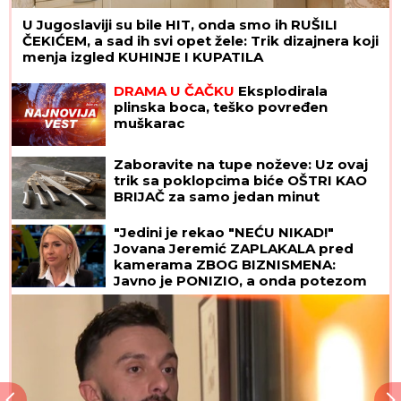
U Jugoslaviji su bile HIT, onda smo ih RUŠILI
ČEKIĆEM, a sad ih svi opet žele: Trik dizajnera koji
menja izgled KUHINJE I KUPATILA
DRAMA U ČAČKU
Eksplodirala
plinska boca, teško povređen
muškarac
Zaboravite na tupe noževe: Uz ovaj
trik sa poklopcima biće OŠTRI KAO
BRIJAČ za samo jedan minut
"Jedini je rekao "NEĆU NIKAD!"
Jovana Jeremić ZAPLAKALA pred
kamerama ZBOG BIZNISMENA:
Javno je PONIZIO, a onda potezom
iznenadio javnost!