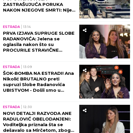
ZASTRAŠUJUĆA PORUKA
NAKON NJEGOVE SMRTI: Nije
mogla da veruje da će je ovo
zadesiti!
ESTRADA
13:14
PRVA IZJAVA SUPRUGE SLOBE
RADANOVIĆA: Jelena se
oglasila nakon što su
PROCURILE STRAVIČNE
PRETNJE Ane Nikolić, otkrila
šta se zaista desilo!
ESTRADA
13:09
ŠOK-BOMBA NA ESTRADI! Ana
Nikolić BRUTALNO preti
supruzi Slobe Radanovića
UBISTVOM - Došli smo u
posed STRAVIČNIH SNIMAKA!
(VIDEO)
ESTRADA
12:30
NOVI DETALJI RAZVODA ANE
RADULOVIĆ OBELODANJENI:
Voditeljka priznala šta se
dešavalo sa Mirčetom, zbog