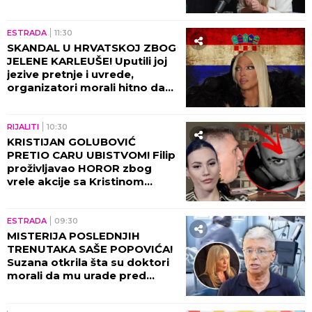
OVOGA je sve puklo!
ESTRADA
11:30
SKANDAL U HRVATSKOJ ZBOG
JELENE KARLEUŠE! Uputili joj
jezive pretnje i uvrede,
organizatori morali hitno da
reaguju i prekinu haos!
RIJALITI
10:30
KRISTIJAN GOLUBOVIĆ
PRETIO CARU UBISTVOM! Filip
proživljavao HOROR zbog
vrele akcije sa Kristinom
Spalević, objavljeni detalji lede
krv u žilama!
ESTRADA
09:30
MISTERIJA POSLEDNJIH
TRENUTAKA SAŠE POPOVIĆA!
Suzana otkrila šta su doktori
morali da mu urade pred
smrt: To je bilo najstrašnije...