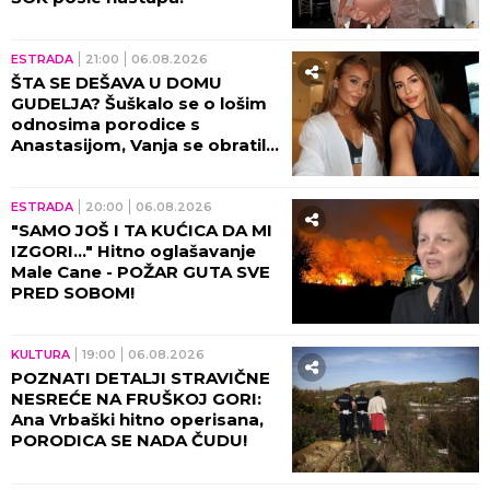
ESTRADA
21:00
06.08.2026
ŠTA SE DEŠAVA U DOMU
GUDELJA? Šuškalo se o lošim
odnosima porodice s
Anastasijom, Vanja se obratila
malom Ilijanu: AKO JE DETE
PAMETNO...
ESTRADA
20:00
06.08.2026
"SAMO JOŠ I TA KUĆICA DA MI
IZGORI..." Hitno oglašavanje
Male Cane - POŽAR GUTA SVE
PRED SOBOM!
KULTURA
19:00
06.08.2026
POZNATI DETALJI STRAVIČNE
NESREĆE NA FRUŠKOJ GORI:
Ana Vrbaški hitno operisana,
PORODICA SE NADA ČUDU!