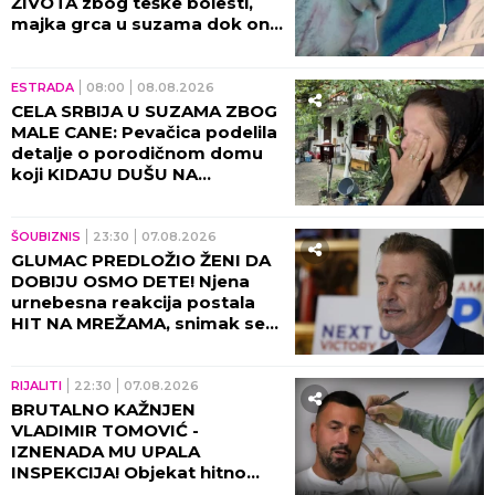
ŽIVOTA zbog teške bolesti,
majka grca u suzama dok on
SPREMA SEBI GROB!
ESTRADA
08:00
08.08.2026
CELA SRBIJA U SUZAMA ZBOG
MALE CANE: Pevačica podelila
detalje o porodičnom domu
koji KIDAJU DUŠU NA
KOMADE!
ŠOUBIZNIS
23:30
07.08.2026
GLUMAC PREDLOŽIO ŽENI DA
DOBIJU OSMO DETE! Njena
urnebesna reakcija postala
HIT NA MREŽAMA, snimak se
deli neverovatnom brzinom!
(VIDEO)
RIJALITI
22:30
07.08.2026
BRUTALNO KAŽNJEN
VLADIMIR TOMOVIĆ -
IZNENADA MU UPALA
INSPEKCIJA! Objekat hitno
zatvoren, on se odmah