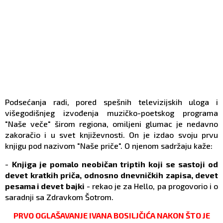
Podsećanja radi, pored spešnih televizijskih uloga i
višegodišnjeg izvođenja muzičko-poetskog programa
"Naše veče" širom regiona, omiljeni glumac je nedavno
zakoračio i u svet književnosti. On je izdao svoju prvu
knjigu pod nazivom "Naše priče". O njenom sadržaju kaže:
-
Knjiga je pomalo neobičan triptih koji se sastoji od
devet kratkih priča, odnosno dnevničkih zapisa, devet
pesama i devet bajki
- rekao je za Hello, pa progovorio i o
saradnji sa Zdravkom Šotrom.
PRVO OGLAŠAVANJE IVANA BOSILJČIĆA NAKON ŠTO JE