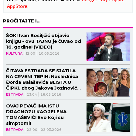
AppStore
.
PROČITAJTE I...
ŠOK! Ivan Bosiljčić objavio
knjigu - ovu TAJNU je čuvao od
16. godine! (VIDEO)
KULTURA
12:00
20.05.2026
ČITAVA ESTRADA SE SJATILA
NA CRVENI TEPIH: Naslednica
Đorđa Balaševića BLISTA U
ČIPKI, zbog Jakova Jozinovića
NASTAO HAOS! (VIDEO)
ESTRADA
23:04
26.05.2026
OVAJ PEVAČ IMA ISTU
DIJAGNOZU KAO JELENA
TOMAŠEVIĆ! Evo koji su
simptomi!
ESTRADA
22:00
02.03.2026