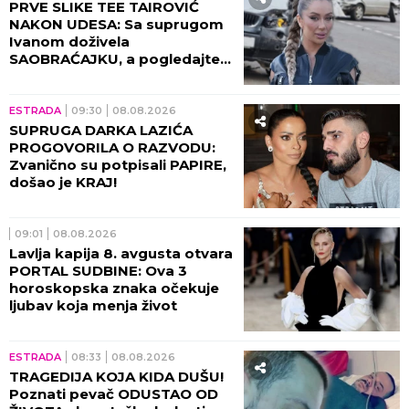
PRVE SLIKE TEE TAIROVIĆ
NAKON UDESA: Sa suprugom
Ivanom doživela
SAOBRAĆAJKU, a pogledajte
kako izgleda! (FOTO)
ESTRADA
09:30
08.08.2026
SUPRUGA DARKA LAZIĆA
PROGOVORILA O RAZVODU:
Zvanično su potpisali PAPIRE,
došao je KRAJ!
09:01
08.08.2026
Lavlja kapija 8. avgusta otvara
PORTAL SUDBINE: Ova 3
horoskopska znaka očekuje
ljubav koja menja život
ESTRADA
08:33
08.08.2026
TRAGEDIJA KOJA KIDA DUŠU!
Poznati pevač ODUSTAO OD