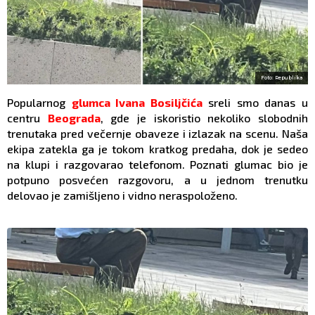
Foto: Republika
Popularnog
glumca
Ivana Bosiljčića
sreli smo danas u
centru
Beograda
, gde je iskoristio nekoliko slobodnih
trenutaka pred večernje obaveze i izlazak na scenu. Naša
ekipa zatekla ga je tokom kratkog predaha, dok je sedeo
na klupi i razgovarao telefonom. Poznati glumac bio je
potpuno posvećen razgovoru, a u jednom trenutku
delovao je zamišljeno i vidno neraspoloženo.