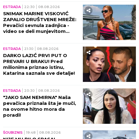
ESTRADA
22:30
08.08.2026
SNIMAK MARINE VISKOVIĆ
ZAPALIO DRUŠTVENE MREŽE:
Pevačici sevnula zadnjica -
video se deli munjevitom
brzinom! (VIDEO)
ESTRADA
21:30
08.08.2026
DARKO LAZIĆ PRVI PUT O
PREVARI U BRAKU! Pred
milionima priznao istinu,
Katarina saznala sve detalje!
ESTRADA
20:30
08.08.2026
"JAKO SAM NEMIRNA" Naša
pevačica priznala šta je muči,
na ovome hitno mora da
poradi!
ŠOUBIZNIS
19:48
08.08.2026