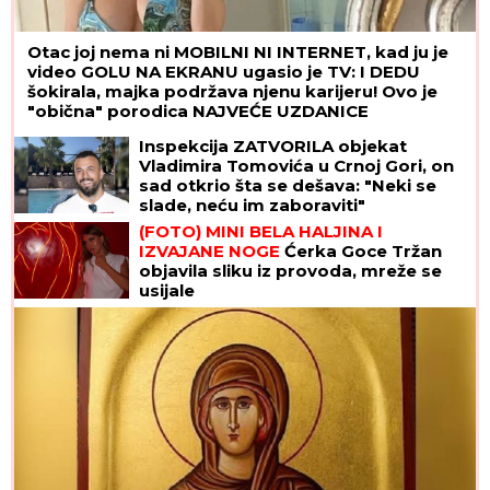
Otac joj nema ni MOBILNI NI INTERNET, kad ju je
video GOLU NA EKRANU ugasio je TV: I DEDU
šokirala, majka podržava njenu karijeru! Ovo je
"obična" porodica NAJVEĆE UZDANICE
HOLIVUDA
Inspekcija ZATVORILA objekat
Vladimira Tomovića u Crnoj Gori, on
sad otkrio šta se dešava: "Neki se
slade, neću im zaboraviti"
(FOTO) MINI BELA HALJINA I
IZVAJANE NOGE
Ćerka Goce Tržan
objavila sliku iz provoda, mreže se
usijale