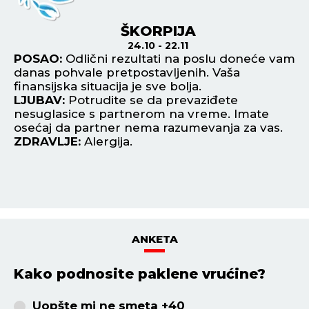
ŠKORPIJA
24.10 - 22.11
POSAO:
Odlični rezultati na poslu doneće vam
P
danas pohvale pretpostavljenih. Vaša
sv
finansijska situacija je sve bolja.
di
LJUBAV:
Potrudite se da prevaziđete
L
nesuglasice s partnerom na vreme. Imate
na
osećaj da partner nema razumevanja za vas.
na
ZDRAVLJE:
Alergija.
Z
ANKETA
Kako podnosite paklene vrućine?
Uopšte mi ne smeta +40