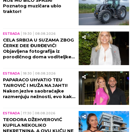
NIJE MU BILO SPASA!
Poznatog muzičara ubio
traktor!
ESTRADA
19:30
08.08.2026
CELA SRBIJA U SUZAMA ZBOG
ĆERKE DEE ĐURĐEVIĆ!
Objavljena fotografija iz
porodičnog doma voditeljke,
sve usledilo nakon povratka iz
porodilišta!
ESTRADA
18:30
08.08.2026
PAPARACO UHVATIO TEU
TAIROVIĆ I MUŽA NA JAHTI!
Nakon jezive saobraćajke
razmenjuju nežnosti, evo kako
sada izgledaju (FOTO+VIDEO)
ESTRADA
17:30
08.08.2026
TEODORA DŽEHVEROVIĆ
KUPILA NEKOLIKO
NEKRETNINA, A OVU KUĆU NE