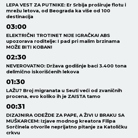
LEPA VEST ZA PUTNIKE: Er Srbija proširuje flotu i
mrežu letova, od Beograda ka više od 100
destinacija
03:00
ELEKTRIČNI TROTINET NIJE IGRAČKA! ABS
upozorava roditelje: I pad pri malim brzinama
MOŽE BITI KOBAN!
02:30
NEVEROVATNO: Država godišnje baci 3.400 tona
delimično iskorišćenih lekova
01:30
LAŽU? Broj migranata u Seuti veći od zvaničnih
procena, evo koliko ih je ZAISTA tamo
00:31
DIZAJNIRA ODEŽDE ZA PAPE, A ŽIVI U BRAKU SA
MUŠKARCEM: Izjave modnog kreatora Filipa
Sorčinela otvorile neprijatno pitanje za Katoličku
crkvu