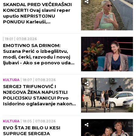
SKANDAL PRED VEČERAŠNJI
KONCERT! Ovaj slavni reper
uputio NEPRISTOJNU
PONUDU Karleuši,
organizatori ODBILI ZAHTEV
ZA OTKAZIVANJE!
19:01
07.08.2026
EMOTIVNO SA DRINOM:
Suzana Perić o izbeglištvu,
modi, ćerki, razvodu i novoj
ljubavi - Ako se ponovo udam,
promeniću prezime (VIDEO)
KULTURA
18:07
07.08.2026
SERGEJ TRIFUNOVIĆ I
NJEGOVA ŽENA NAPUSTILI
POLICIJSKU STANICU! Prvo
Isidorino oglašavanje nakon
SKANDALA U TRŽNOM
CENTRU! (VIDEO)
KULTURA
18:05
07.08.2026
EVO ŠTA JE BILO U KESI
SUPRUGE SERGEJA