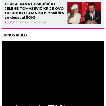
ĆERKA IVANA BOSILJČIĆA I
JELENE TOMAŠEVIĆ KRIJE OVO
OD RODITELJA: Nisu ni znali šta
se dešava! ŠOK!
KULTURA
07:50
10.02.2026
BONUS VIDEO: