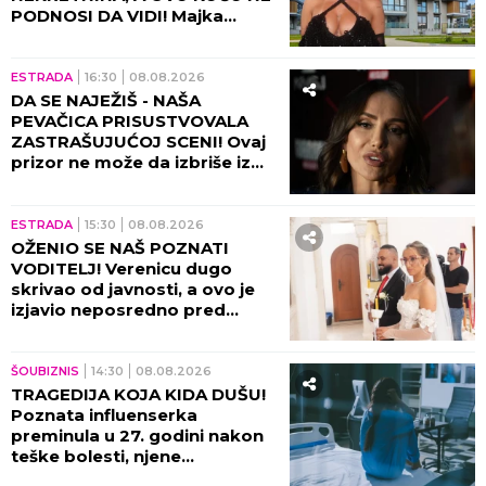
PODNOSI DA VIDI! Majka
otkrila sve: "Rekla mi je da je
prodam"
ESTRADA
16:30
08.08.2026
DA SE NAJEŽIŠ - NAŠA
PEVAČICA PRISUSTVOVALA
ZASTRAŠUJUĆOJ SCENI! Ovaj
prizor ne može da izbriše iz
sećanja ni danas, bili su sami u
kući tada!
ESTRADA
15:30
08.08.2026
OŽENIO SE NAŠ POZNATI
VODITELJ! Verenicu dugo
skrivao od javnosti, a ovo je
izjavio neposredno pred
venčanje!
ŠOUBIZNIS
14:30
08.08.2026
TRAGEDIJA KOJA KIDA DUŠU!
Poznata influenserka
preminula u 27. godini nakon
teške bolesti, njene
POSLEDNJE REČI nateraće vas