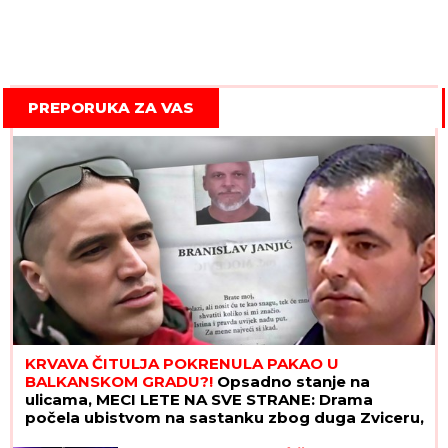
PREPORUKA ZA VAS
KRVAVA ČITULJA POKRENULA PAKAO U
BALKANSKOM GRADU?!
Opsadno stanje na
ulicama, MECI LETE NA SVE STRANE: Drama
počela ubistvom na sastanku zbog duga Zviceru,
onda je usledio HAOS (FOTO)