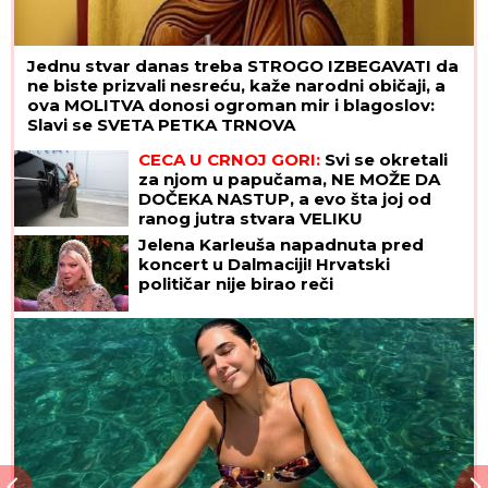
Jednu stvar danas treba STROGO IZBEGAVATI da
ne biste prizvali nesreću, kaže narodni običaji, a
ova MOLITVA donosi ogroman mir i blagoslov:
Slavi se SVETA PETKA TRNOVA
CECA U CRNOJ GORI:
Svi se okretali
za njom u papučama, NE MOŽE DA
DOČEKA NASTUP, a evo šta joj od
ranog jutra stvara VELIKU
NELAGODU! (VIDEO)
Jelena Karleuša napadnuta pred
koncert u Dalmaciji! Hrvatski
političar nije birao reči