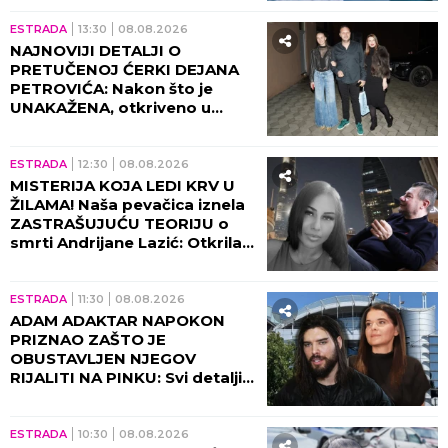
na plač!
ESTRADA
13:30
08.08.2026
NAJNOVIJI DETALJI O
PRETUČENOJ ĆERKI DEJANA
PETROVIĆA: Nakon što je
UNAKAŽENA, otkriveno u
kakvom je sada stanju!
ESTRADA
12:30
08.08.2026
MISTERIJA KOJA LEDI KRV U
ŽILAMA! Naša pevačica iznela
ZASTRAŠUJUĆU TEORIJU o
smrti Andrijane Lazić: Otkrila
jeziv detalj iz Dubaija koji
menja SVE!
ESTRADA
11:30
08.08.2026
ADAM ADAKTAR NAPOKON
PRIZNAO ZAŠTO JE
OBUSTAVLJEN NJEGOV
RIJALITI NA PINKU: Svi detalji
razgovora sa Milicom Mitrović,
OVO javnost nije znala!
ESTRADA
10:30
08.08.2026