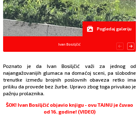
Pogledaj galeriju
Ivan Bosiljčić
Poznato je da Ivan Bosiljčić važi za jednog od
najangažovanijih glumaca na domaćoj sceni, pa slobodne
trenutke između brojnih poslovnih obaveza retko ima
priliku da provede bez žurbe. Upravo zbog toga privukao je
pažnju prolaznika.
ŠOK! Ivan Bosiljčić objavio knjigu - ovu TAJNU je čuvao
od 16. godine! (VIDEO)