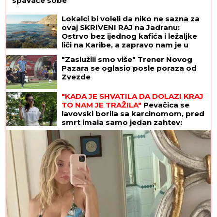
spavaće sobe"
Lokalci bi voleli da niko ne sazna za
ovaj SKRIVENI RAJ na Jadranu:
Ostrvo bez ijednog kafića i ležaljke
liči na Karibe, a zapravo nam je u
komšiluku - ko jednom ode, teško se
"Zaslužili smo više" Trener Novog
vraća kući
Pazara se oglasio posle poraza od
Zvezde
"KADA JE SHVATILA DA DOLAZI KRAJ
TO NAM JE TRAŽILA"
Pevačica se
lavovski borila sa karcinomom, pred
smrt imala samo jedan zahtev:
"Trudimo se da joj ispunimo želju"