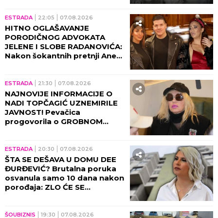
oglasio!
ESTRADA
22:05
07.08.2026
HITNO OGLAŠAVANJE
PORODIČNOG ADVOKATA
JELENE I SLOBE RADANOVIĆA:
Nakon šokantnih pretnji Ane
Nikolić situacija dobija pravni
epilog!
ESTRADA
21:30
07.08.2026
NAJNOVIJE INFORMACIJE O
NADI TOPČAGIĆ UZNEMIRILE
JAVNOST! Pevačica
progovorila o GROBNOM
MESTU: JAKO SE PLAŠIM...
ESTRADA
20:30
07.08.2026
ŠTA SE DEŠAVA U DOMU DEE
ĐURĐEVIĆ? Brutalna poruka
osvanula samo 10 dana nakon
porođaja: ZLO ĆE SE
PRETVARATI...
ŠOUBIZNIS
19:30
07.08.2026