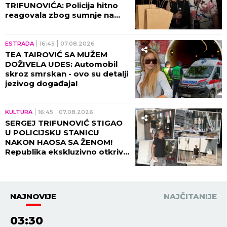
TRIFUNOVIĆA: Policija hitno
reagovala zbog sumnje na
KRAĐU!
ESTRADA
16:45
07.08.2026
TEA TAIROVIĆ SA MUŽEM
DOŽIVELA UDES: Automobil
skroz smrskan - ovo su detalji
jezivog događaja!
KULTURA
16:45
07.08.2026
SERGEJ TRIFUNOVIĆ STIGAO
U POLICIJSKU STANICU
NAKON HAOSA SA ŽENOM!
Republika ekskluzivno otkriva
DETALJE SKANDALA - evo šta
se desilo! (VIDEO)
NAJNOVIJE
NAJČITANIJE
03:30