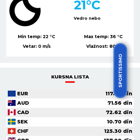
21
°C
Vedro nebo
Min temp:
22
°C
Max temp:
36
°C
Vetar:
0
m/s
Vlažnost:
80
%
SPORTISSIMO
KURSNA LISTA
EUR
117.36
din
AUD
71.56
din
CAD
72.62
din
SEK
10.70
din
CHF
125.30
din