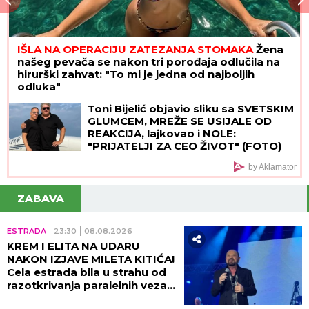
IŠLA NA OPERACIJU ZATEZANJA STOMAKA
Žena
našeg pevača se nakon tri porođaja odlučila na
hirurški zahvat: "To mi je jedna od najboljih
odluka"
Toni Bijelić objavio sliku sa SVETSKIM
GLUMCEM, MREŽE SE USIJALE OD
REAKCIJA, lajkovao i NOLE:
"PRIJATELJI ZA CEO ŽIVOT" (FOTO)
by Aklamator
ZABAVA
ESTRADA
23:30
08.08.2026
KREM I ELITA NA UDARU
NAKON IZJAVE MILETA KITIĆA!
Cela estrada bila u strahu od
razotkrivanja paralelnih veza
tad!