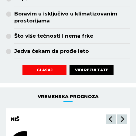
Boravim u isključivo u klimatizovanim
prostorijama
Što više tečnosti i nema frke
Jedva čekam da prođe leto
VIDI REZULTATE
GLASAJ
VREMENSKA PROGNOZA
NIŠ