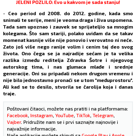
JELENI POZLILO: Evo u kakvom je sada stanju!
-
Ceo period od 2008. do 2012. godine, kada smo
snimali te serije, meni je veoma draga i živa uspomena.
Tada sam upoznao i zauvek se sprijateljio sa mnogim
kolegama. Što sam stariji, polako uviđam da se takav
momenat kasnije više nije ponovio i verovatno ni neće.
Zato još više nego ranije volim i cenim taj deo svog
života. Ono čega se ja najradije sećam je ta velika
razlika između reditelja Zdravka Šotre i njegovog
autorskog tima, i nas glumaca mlađe i srednje
generacije. Oni su pripadali nekom drugom vremenu i
nije bilo jednostavno pronaći se u tom "međuprostoru".
Ali kad se to desilo, stvorila se čarolija koja i danas
traje.
Poštovani čitaoci, možete nas pratiti i na platformama:
Facebook
,
Instagram
,
YouTube
,
TikTok
,
Telegram
,
Vajber
. Pridružite nam se i prvi saznajte najnovije i
najvažnije informacije.
Naše aplikacije možete skinuti sa
Google Play
i
Apple