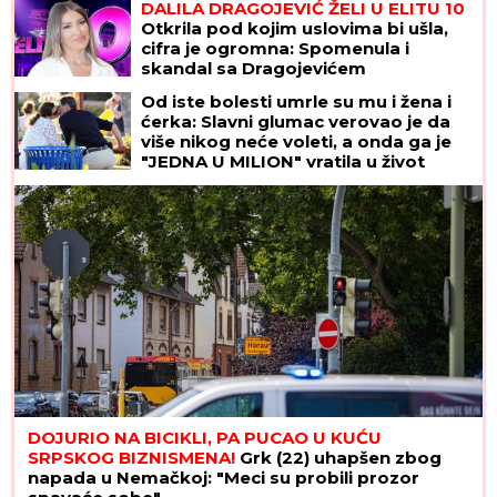
DALILA DRAGOJEVIĆ ŽELI U ELITU 10
Otkrila pod kojim uslovima bi ušla,
cifra je ogromna: Spomenula i
skandal sa Dragojevićem
Od iste bolesti umrle su mu i žena i
ćerka: Slavni glumac verovao je da
više nikog neće voleti, a onda ga je
"JEDNA U MILION" vratila u život
DOJURIO NA BICIKLI, PA PUCAO U KUĆU
SRPSKOG BIZNISMENA!
Grk (22) uhapšen zbog
napada u Nemačkoj: "Meci su probili prozor