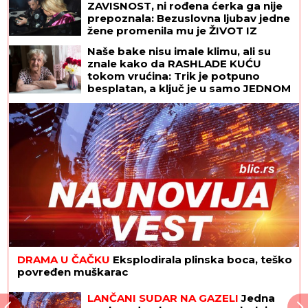
ZAVISNOST, ni rođena ćerka ga nije
prepoznala: Bezuslovna ljubav jedne
žene promenila mu je ŽIVOT IZ
KORENA
Naše bake nisu imale klimu, ali su
znale kako da RASHLADE KUĆU
tokom vrućina: Trik je potpuno
besplatan, a ključ je u samo JEDNOM
PRAVILU
DRAMA U ČAČKU
Eksplodirala plinska boca, teško
povređen muškarac
LANČANI SUDAR NA GAZELI
Jedna