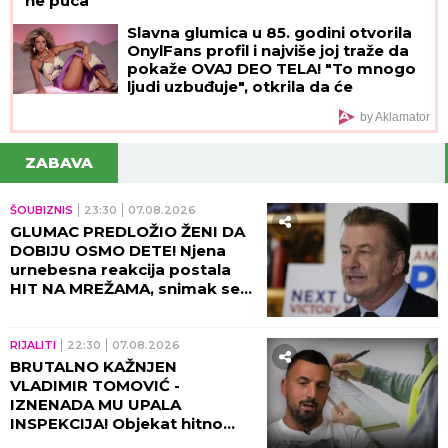
ne puca
Slavna glumica u 85. godini otvorila
OnylFans profil i najviše joj traže da
pokaže OVAJ DEO TELA! "To mnogo
ljudi uzbuđuje", otkrila da će
fanovima ispuniti želju
by Aklamator
ZABAVA
ŠOUBIZNIS
23:30
07.08.2026
GLUMAC PREDLOŽIO ŽENI DA
DOBIJU OSMO DETE! Njena
urnebesna reakcija postala
HIT NA MREŽAMA, snimak se
deli neverovatnom brzinom!
(VIDEO)
RIJALITI
22:30
07.08.2026
BRUTALNO KAŽNJEN
VLADIMIR TOMOVIĆ -
IZNENADA MU UPALA
INSPEKCIJA! Objekat hitno
zatvoren, on se odmah