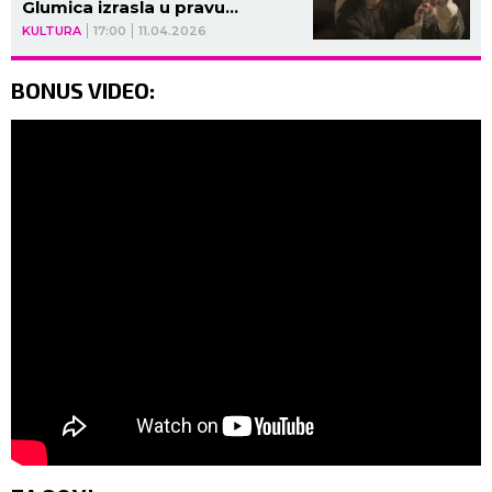
Glumica izrasla u pravu
LEPOTICU, radi na porodičnom
KULTURA
17:00
11.04.2026
imanju (FOTO)
BONUS VIDEO: