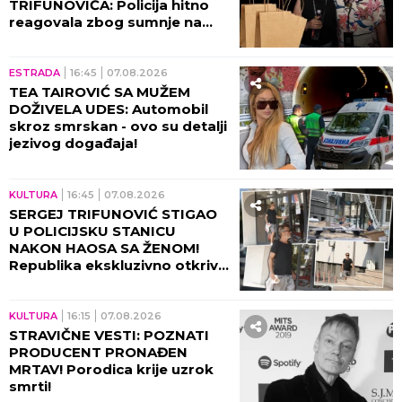
TRIFUNOVIĆA: Policija hitno
reagovala zbog sumnje na
KRAĐU!
ESTRADA
16:45
07.08.2026
TEA TAIROVIĆ SA MUŽEM
DOŽIVELA UDES: Automobil
skroz smrskan - ovo su detalji
jezivog događaja!
KULTURA
16:45
07.08.2026
SERGEJ TRIFUNOVIĆ STIGAO
U POLICIJSKU STANICU
NAKON HAOSA SA ŽENOM!
Republika ekskluzivno otkriva
DETALJE SKANDALA - evo šta
se desilo! (VIDEO)
KULTURA
16:15
07.08.2026
STRAVIČNE VESTI: POZNATI
PRODUCENT PRONAĐEN
MRTAV! Porodica krije uzrok
smrti!