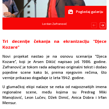
Pogledaj galeriju
Lordan Zafranović
Tri decenije čekanja na ekranizaciju "Djece
Kozare"
Novi projekat nastao je na osnovu scenarija "Djeca
Kozare", koji je Arsen Diklić napisao još 1986. godine.
Zafranović je tokom rada adaptirao originalni tekst i dodao
pojedine scene kako bi, prema njegovim rečima, što
vernije prikazao događaje iz leta 1942. godine.
U glumačkoj ekipi nalaze se neka od najpoznatijih imena
regionalne scene, među kojima su Predrag Miki
Manojlović, Leon Lučev, Džek Dimić, Anica Dobra i Irfan
Mensur.