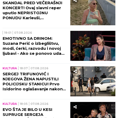
SKANDAL PRED VEČERAŠNJI
KONCERT! Ovaj slavni reper
uputio NEPRISTOJNU
PONUDU Karleuši,
organizatori ODBILI ZAHTEV
ZA OTKAZIVANJE!
19:01
07.08.2026
EMOTIVNO SA DRINOM:
Suzana Perić o izbeglištvu,
modi, ćerki, razvodu i novoj
ljubavi - Ako se ponovo udam,
promeniću prezime (VIDEO)
KULTURA
18:07
07.08.2026
SERGEJ TRIFUNOVIĆ I
NJEGOVA ŽENA NAPUSTILI
POLICIJSKU STANICU! Prvo
Isidorino oglašavanje nakon
SKANDALA U TRŽNOM
CENTRU! (VIDEO)
KULTURA
18:05
07.08.2026
EVO ŠTA JE BILO U KESI
SUPRUGE SERGEJA