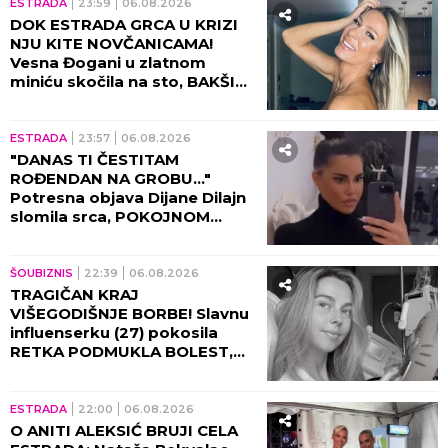
ESTRADA
23:59
06.08.2026
DOK ESTRADA GRCA U KRIZI
NJU KITE NOVČANICAMA!
Vesna Đogani u zlatnom
miniću skočila na sto, BAKŠIŠ
PLJUŠTI NA SVE STRANE!
(VIDEO)
ESTRADA
23:57
06.08.2026
"DANAS TI ČESTITAM
ROĐENDAN NA GROBU..."
Potresna objava Dijane Dilajn
slomila srca, POKOJNOM
BRATU UPUTILA
NAJEMOTIVNIJE REČI!
ŠOUBIZNIS
22:39
06.08.2026
TRAGIČAN KRAJ
VIŠEGODIŠNJE BORBE! Slavnu
influenserku (27) pokosila
RETKA PODMUKLA BOLEST,
oproštajna poruka REŽE KAO
ŽILET!
ESTRADA
22:00
06.08.2026
O ANITI ALEKSIĆ BRUJI CELA