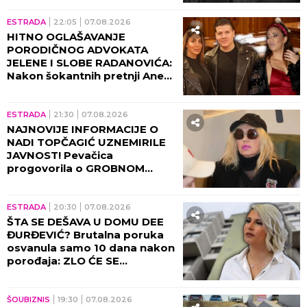
oglasio!
ESTRADA
22:05
07.08.2026
HITNO OGLAŠAVANJE
PORODIČNOG ADVOKATA
JELENE I SLOBE RADANOVIĆA:
Nakon šokantnih pretnji Ane
Nikolić situacija dobija pravni
epilog!
ESTRADA
21:30
07.08.2026
NAJNOVIJE INFORMACIJE O
NADI TOPČAGIĆ UZNEMIRILE
JAVNOST! Pevačica
progovorila o GROBNOM
MESTU: JAKO SE PLAŠIM...
ESTRADA
20:30
07.08.2026
ŠTA SE DEŠAVA U DOMU DEE
ĐURĐEVIĆ? Brutalna poruka
osvanula samo 10 dana nakon
porođaja: ZLO ĆE SE
PRETVARATI...
ŠOUBIZNIS
19:30
07.08.2026