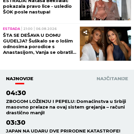
ESTRADA: Nataša Bekvalac
pokazala pravo lice - usledio
ŠOK posle nastupa!
ESTRADA
21:00
06.08.2026
ŠTA SE DEŠAVA U DOMU
GUDELJA? Šuškalo se o lošim
odnosima porodice s
Anastasijom, Vanja se obratila
malom Ilijanu: AKO JE DETE
PAMETNO...
NAJNOVIJE
NAJČITANIJE
04:30
ZBOGOM LOŽENJU I PEPELU: Domaćinstva u Srbiji
masovno prelaze na ovaj sistem grejanja – računi
drastično manji!
03:30
JAPAN NA UDARU DVE PRIRODNE KATASTROFE!