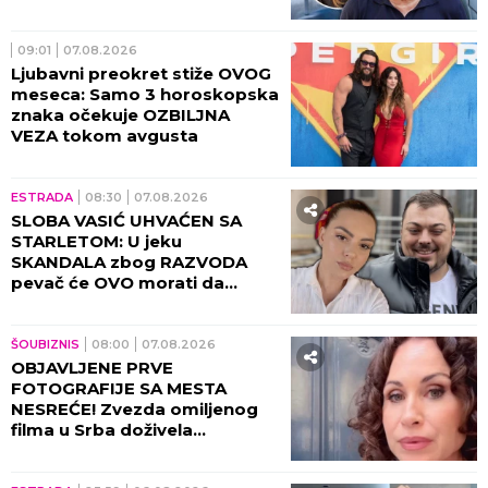
smrt: To je bilo najstrašnije...
09:01
07.08.2026
Ljubavni preokret stiže OVOG
meseca: Samo 3 horoskopska
znaka očekuje OZBILJNA
VEZA tokom avgusta
ESTRADA
08:30
07.08.2026
SLOBA VASIĆ UHVAĆEN SA
STARLETOM: U jeku
SKANDALA zbog RAZVODA
pevač će OVO morati da
objasni! (FOTO)
ŠOUBIZNIS
08:00
07.08.2026
OBJAVLJENE PRVE
FOTOGRAFIJE SA MESTA
NESREĆE! Zvezda omiljenog
filma u Srba doživela
saobraćajku, DETALJI JEŽE DO
KOSTIJU! (VIDEO)