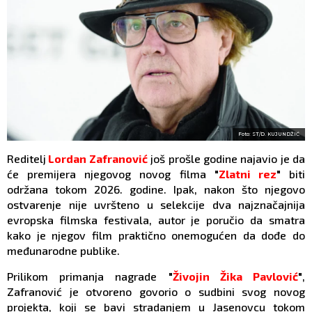
Foto: ST/D. KUJUNDŽIĆ
Reditelj
Lordan Zafranović
još prošle godine najavio je da
će premijera njegovog novog filma
"
Zlatni rez
"
biti
održana tokom 2026. godine. Ipak, nakon što njegovo
ostvarenje nije uvršteno u selekcije dva najznačajnija
evropska filmska festivala, autor je poručio da smatra
kako je njegov film praktično onemogućen da dođe do
međunarodne publike.
Prilikom primanja nagrade
"
Živojin Žika Pavlović
"
,
Zafranović je otvoreno govorio o sudbini svog novog
projekta, koji se bavi stradanjem u Jasenovcu tokom