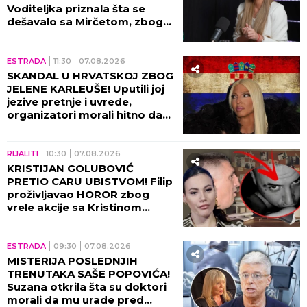
Voditeljka priznala šta se
dešavalo sa Mirčetom, zbog
OVOGA je sve puklo!
ESTRADA
11:30
07.08.2026
SKANDAL U HRVATSKOJ ZBOG
JELENE KARLEUŠE! Uputili joj
jezive pretnje i uvrede,
organizatori morali hitno da
reaguju i prekinu haos!
RIJALITI
10:30
07.08.2026
KRISTIJAN GOLUBOVIĆ
PRETIO CARU UBISTVOM! Filip
proživljavao HOROR zbog
vrele akcije sa Kristinom
Spalević, objavljeni detalji lede
krv u žilama!
ESTRADA
09:30
07.08.2026
MISTERIJA POSLEDNJIH
TRENUTAKA SAŠE POPOVIĆA!
Suzana otkrila šta su doktori
morali da mu urade pred