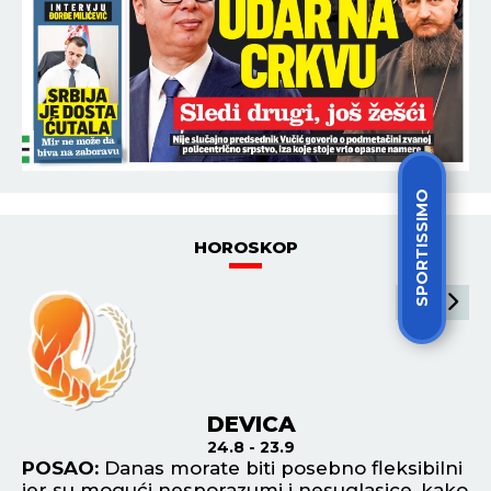
SPORTISSIMO
HOROSKOP
DEVICA
24.8 - 23.9
POSAO:
Danas morate biti posebno fleksibilni
P
jer su mogući nesporazumi i nesuglasice, kako
st