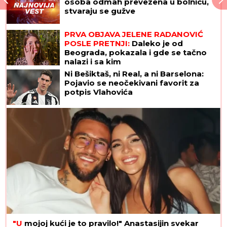
osoba odmah prevezena u bolnicu,
stvaraju se gužve
PRVA OBJAVA JELENE RADANOVIĆ
POSLE PRETNJI:
Daleko je od
Beograda, pokazala i gde se tačno
nalazi i sa kim
Ni Bešiktaš, ni Real, a ni Barselona:
Pojavio se neočekivani favorit za
potpis Vlahovića
"U
mojoj kući je to pravilo!" Anastasijin svekar