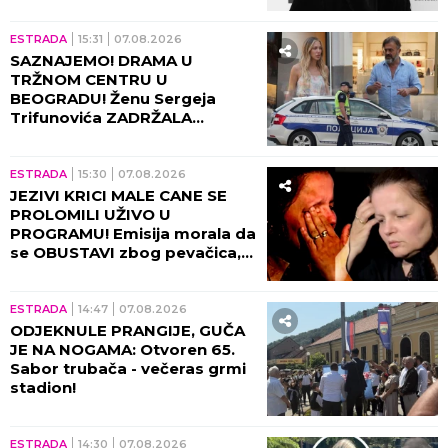
ESTRADA
15:31
07.08.2026
SAZNAJEMO! DRAMA U
TRŽNOM CENTRU U
BEOGRADU! Ženu Sergeja
Trifunovića ZADRŽALA
POLICIJA, glumac počeo da
DIVLJA ko oparen, evo zbog
čega!
ESTRADA
15:30
07.08.2026
JEZIVI KRICI MALE CANE SE
PROLOMILI UŽIVO U
PROGRAMU! Emisija morala da
se OBUSTAVI zbog pevačica,
briznula u plač! (VIDEO)
ESTRADA
14:47
07.08.2026
ODJEKNULE PRANGIJE, GUČA
JE NA NOGAMA: Otvoren 65.
Sabor trubača - večeras grmi
stadion!
ESTRADA
14:30
07.08.2026