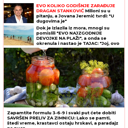
EVO KOLIKO GODIŠNJE ZARAĐUJE
DRAGAN STANKOVIĆ
Milioni su u
pitanju, a Jovana Jeremić tvrdi: "U
dugovima je"
Dok je izlazila iz mora, mnogi su
pomislili "EVO NAJZGODNIJE
DEVOJKE NA PLAŽI", a onda se
okrenula i nastao je TAJAC: "Joj, ovo
izgleda kao žuljevi"
Zapamtite formulu 3-6-9 i svaki put ćete dobiti
SAVRŠEN PRELIV ZA ZIMNICU: Lako se pamti,
štedi vreme, krastavci ostaju hrskavi, a paradajz