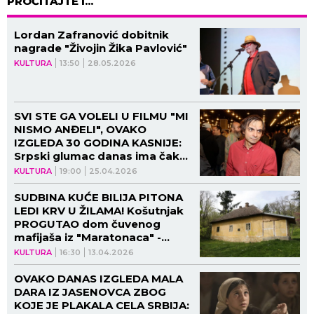
PROČITAJTE I...
Lordan Zafranović dobitnik
nagrade "Živojin Žika Pavlović"
KULTURA
13:50
28.05.2026
SVI STE GA VOLELI U FILMU "MI
NISMO ANĐELI", OVAKO
IZGLEDA 30 GODINA KASNIJE:
Srpski glumac danas ima čak
petoro dece (GALERIJA)
KULTURA
19:00
25.04.2026
SUDBINA KUĆE BILIJA PITONA
LEDI KRV U ŽILAMA! Košutnjak
PROGUTAO dom čuvenog
mafijaša iz "Maratonaca" -
prizori kao iz najstrašnijeg
KULTURA
16:30
13.04.2026
HOROR FILMA (VIDEO)
OVAKO DANAS IZGLEDA MALA
DARA IZ JASENOVCA ZBOG
KOJE JE PLAKALA CELA SRBIJA: