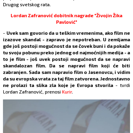
Drugog svetskog rata.
Lordan Zafranović dobitnik nagrade "Živojin Žika
Pavlović"
-
Uvek sam govorio da u teškim vremenima, ako film ne
izazove skandal - zapravo je nepotreban. U zemljama
gde još postoji mogućnost da se čovek buni i da pokaže
tu svoju pobunu preko jednog od najmoćnijih medija - a
to je film - još uvek postoji mogućnost da se napravi
skandalozan film. Da se napravi film koji će biti
zabranjen. Sada sam napravio film o Jasenovcu, i vidim
da su evropska vrata za taj film zatvorena. Jednostavno
ne prolazi ta slika zla koje je Evropa stvorila
- tvrdi
Lordan Zafranović, prenosi
Kurir
.