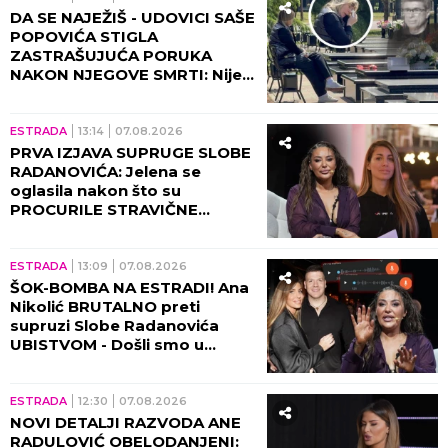
DA SE NAJEŽIŠ - UDOVICI SAŠE
POPOVIĆA STIGLA
ZASTRAŠUJUĆA PORUKA
NAKON NJEGOVE SMRTI: Nije
mogla da veruje da će je ovo
zadesiti!
ESTRADA
13:14
07.08.2026
PRVA IZJAVA SUPRUGE SLOBE
RADANOVIĆA: Jelena se
oglasila nakon što su
PROCURILE STRAVIČNE
PRETNJE Ane Nikolić, otkrila
šta se zaista desilo!
ESTRADA
13:09
07.08.2026
ŠOK-BOMBA NA ESTRADI! Ana
Nikolić BRUTALNO preti
supruzi Slobe Radanovića
UBISTVOM - Došli smo u
posed STRAVIČNIH SNIMAKA!
(VIDEO)
ESTRADA
12:30
07.08.2026
NOVI DETALJI RAZVODA ANE
RADULOVIĆ OBELODANJENI: