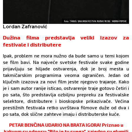
Foto: TANJUG/ BALKANSKI FESTIVAL FILMSKE REŽIJE/ ANDRIJA POPOVIĆ
Lordan Zafranović
Dužina filma predstavlja veliki izazov za
festivale i distributere
Ipak, problem ne mora nužno da bude samo u temi kojom
se film bavi. Na najveće svetske festivale svake godine
prijavljuju se hiljade ostvarenja, dok je broj mesta u
takmičarskim programima veoma ograničen. Jedan od
ključnih izazova za novi film jeste njegovo trajanje. Kako
je i sam autor ranije isticao, ostvarenje traje gotovo četiri i
po sata, što predstavlja ozbiljnu prepreku za festivalske
selektore, distributere i bioskopske prikazivače. Većina
prestižnih festivala retko uvrštava filmove duže od dva i
po sata, dok slične zahteve imaju i distributerske kuće.
PETAR BENČINA UDARIO NA BRATA IGORA! Priznao u
kakvom su odnosu: "Bilo je tu svega", zajedno su glumili