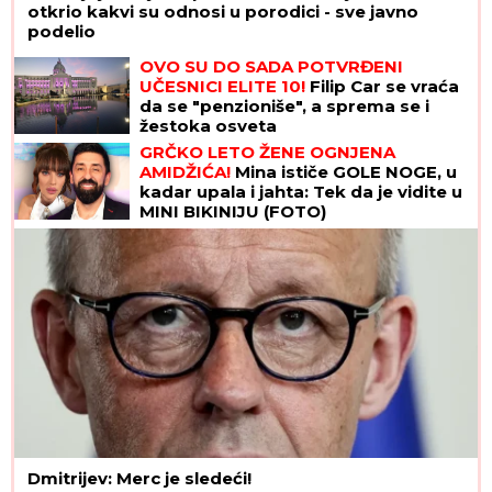
otkrio kakvi su odnosi u porodici - sve javno
podelio
OVO SU DO SADA POTVRĐENI
UČESNICI ELITE 10!
Filip Car se vraća
da se "penzioniše", a sprema se i
žestoka osveta
GRČKO LETO ŽENE OGNJENA
AMIDŽIĆA!
Mina ističe GOLE NOGE, u
kadar upala i jahta: Tek da je vidite u
MINI BIKINIJU (FOTO)
Dmitrijev: Merc je sledeći!