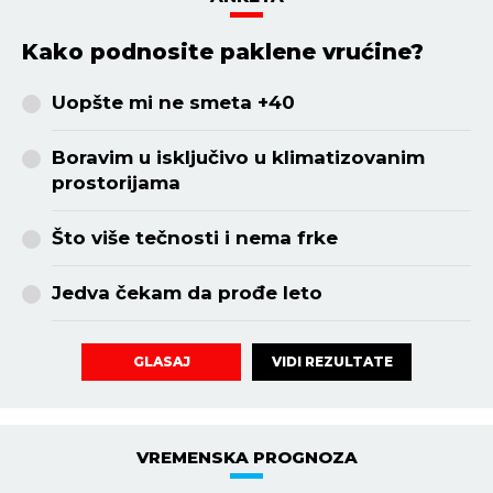
Kako podnosite paklene vrućine?
Uopšte mi ne smeta +40
Boravim u isključivo u klimatizovanim
prostorijama
Što više tečnosti i nema frke
Jedva čekam da prođe leto
VIDI REZULTATE
GLASAJ
VREMENSKA PROGNOZA