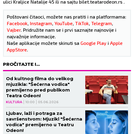
ulici Kraljice Natalije 45 ili na sajtu bilet.teatarodeon.rs .
Poštovani čitaoci, možete nas pratiti i na platformama:
Facebook
,
Instagram
,
YouTube
,
TikTok
,
Telegram
,
Vajber
. Pridružite nam se i prvi saznajte najnovije i
najvažnije informacije.
Naše aplikacije možete skinuti sa
Google Play
i
Apple
AppStore
.
PROČITAJTE I...
Od kultnog filma do velikog
mjuzikla: "Šećerna vodica"
premijerno pred publikom
Teatra Odeon!
KULTURA
10:00
05.06.2026
Ljubav, laži i potraga za
savršenstvom: Mjuzikl "Šećerna
vodica" premijerno u Teatru
Odeon!