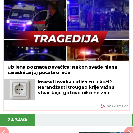
"Znali su šta rade"
Ubijena poznata pevačica: Nakon svađe njena
saradnica joj pucala u leđa
Imate li ovakvu utičnicu u kući?
Narandžasti trougao krije važnu
stvar koju gotovo niko ne zna
by Aklamator
ZABAVA