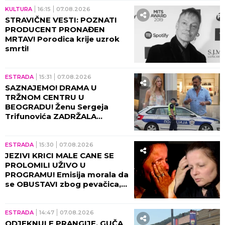
KULTURA
16:15
07.08.2026
STRAVIČNE VESTI: POZNATI
PRODUCENT PRONAĐEN
MRTAV! Porodica krije uzrok
smrti!
ESTRADA
15:31
07.08.2026
SAZNAJEMO! DRAMA U
TRŽNOM CENTRU U
BEOGRADU! Ženu Sergeja
Trifunovića ZADRŽALA
POLICIJA, glumac počeo da
DIVLJA ko oparen, evo zbog
čega!
ESTRADA
15:30
07.08.2026
JEZIVI KRICI MALE CANE SE
PROLOMILI UŽIVO U
PROGRAMU! Emisija morala da
se OBUSTAVI zbog pevačica,
briznula u plač! (VIDEO)
ESTRADA
14:47
07.08.2026
ODJEKNULE PRANGIJE, GUČA