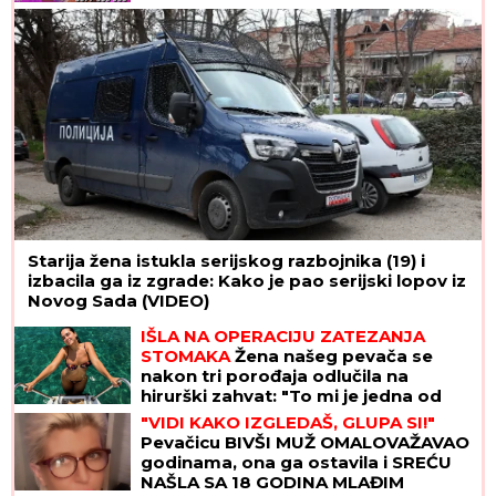
Starija žena istukla serijskog razbojnika (19) i
izbacila ga iz zgrade: Kako je pao serijski lopov iz
Novog Sada (VIDEO)
IŠLA NA OPERACIJU ZATEZANJA
STOMAKA
Žena našeg pevača se
nakon tri porođaja odlučila na
hirurški zahvat: "To mi je jedna od
najboljih odluka"
"VIDI KAKO IZGLEDAŠ, GLUPA SI!"
Pevačicu BIVŠI MUŽ OMALOVAŽAVAO
godinama, ona ga ostavila i SREĆU
NAŠLA SA 18 GODINA MLAĐIM