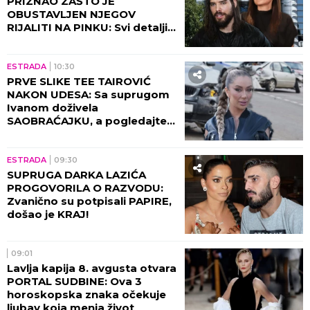
PRIZNAO ZAŠTO JE
OBUSTAVLJEN NJEGOV
RIJALITI NA PINKU: Svi detalji
razgovora sa Milicom Mitrović,
OVO javnost nije znala!
ESTRADA
10:30
PRVE SLIKE TEE TAIROVIĆ
NAKON UDESA: Sa suprugom
Ivanom doživela
SAOBRAĆAJKU, a pogledajte
kako izgleda! (FOTO)
ESTRADA
09:30
SUPRUGA DARKA LAZIĆA
PROGOVORILA O RAZVODU:
Zvanično su potpisali PAPIRE,
došao je KRAJ!
09:01
Lavlja kapija 8. avgusta otvara
PORTAL SUDBINE: Ova 3
horoskopska znaka očekuje
ljubav koja menja život