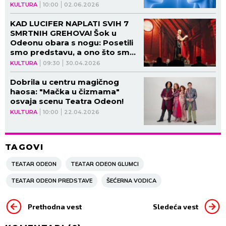
KULTURA
10:00
02.06.2026
KAD LUCIFER NAPLATI SVIH 7
SMRTNIH GREHOVA! Šok u
Odeonu obara s nogu: Posetili
smo predstavu, a ono što smo
tamo videli menja sve što
KULTURA
09:30
30.04.2026
znate o zlu!
Dobrila u centru magičnog
haosa: "Mačka u čizmama"
osvaja scenu Teatra Odeon!
KULTURA
10:00
22.04.2026
TAGOVI
TEATAR ODEON
TEATAR ODEON GLUMCI
TEATAR ODEON PREDSTAVE
ŠEĆERNA VODICA
Prethodna vest
Sledeća vest