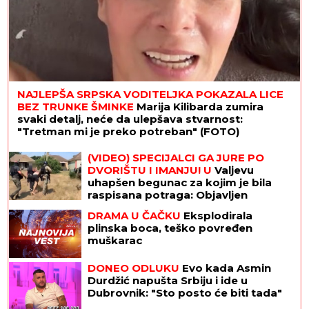
NAJLEPŠA SRPSKA VODITELJKA POKAZALA LICE
BEZ TRUNKE ŠMINKE
Marija Kilibarda zumira
svaki detalj, neće da ulepšava stvarnost:
"Tretman mi je preko potreban" (FOTO)
(VIDEO) SPECIJALCI GA JURE PO
DVORIŠTU I IMANJU! U
Valjevu
uhapšen begunac za kojim je bila
raspisana potraga: Objavljen
dramatičan snimak akcije
DRAMA U ČAČKU
Eksplodirala
plinska boca, teško povređen
muškarac
DONEO ODLUKU
Evo kada Asmin
Durdžić napušta Srbiju i ide u
Dubrovnik: "Sto posto će biti tada"