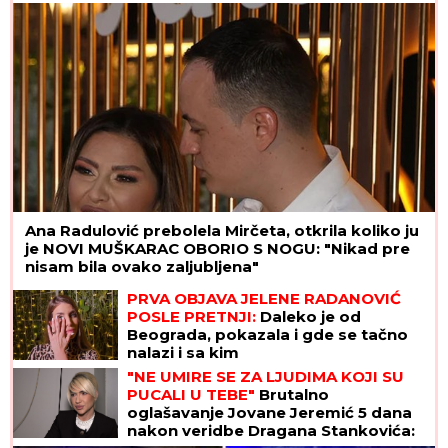
Ana Radulović prebolela Mirčeta, otkrila koliko ju
je NOVI MUŠKARAC OBORIO S NOGU: "Nikad pre
nisam bila ovako zaljubljena"
PRVA OBJAVA JELENE RADANOVIĆ
POSLE PRETNJI:
Daleko je od
Beograda, pokazala i gde se tačno
nalazi i sa kim
"NE UMIRE SE ZA LJUDIMA KOJI SU
PUCALI U TEBE"
Brutalno
oglašavanje Jovane Jeremić 5 dana
nakon veridbe Dragana Stankovića: