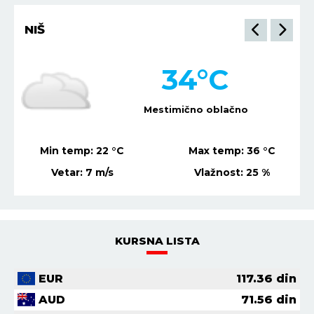
NIŠ
34
°C
Mestimično oblačno
Min temp:
22
°C
Max temp:
36
°C
Vetar:
7
m/s
Vlažnost:
25
%
KURSNA LISTA
EUR
117.36
din
AUD
71.56
din