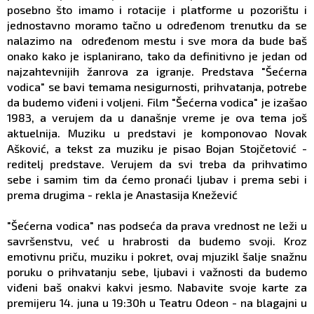
posebno što imamo i rotacije i platforme u pozorištu i
jednostavno moramo tačno u određenom trenutku da se
nalazimo na određenom mestu i sve mora da bude baš
onako kako je isplanirano, tako da definitivno je jedan od
najzahtevnijih žanrova za igranje. Predstava "Šećerna
vodica" se bavi temama nesigurnosti, prihvatanja, potrebe
da budemo viđeni i voljeni. Film "Šećerna vodica" je izašao
1983, a verujem da u današnje vreme je ova tema još
aktuelnija. Muziku u predstavi je komponovao Novak
Ašković, a tekst za muziku je pisao Bojan Stojčetović -
reditelj predstave. Verujem da svi treba da prihvatimo
sebe i samim tim da ćemo pronaći ljubav i prema sebi i
prema drugima - rekla je Anastasija Knežević
"Šećerna vodica" nas podseća da prava vrednost ne leži u
savršenstvu, već u hrabrosti da budemo svoji. Kroz
emotivnu priču, muziku i pokret, ovaj mjuzikl šalje snažnu
poruku o prihvatanju sebe, ljubavi i važnosti da budemo
viđeni baš onakvi kakvi jesmo. Nabavite svoje karte za
premijeru 14. juna u 19:30h u Teatru Odeon - na blagajni u