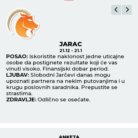
JARAC
21.12 - 21.1
POSAO:
Iskoristite naklonost jedne uticajne
P
osobe da postignete rezultate koji će vas
or
vinuti visoko. Finansijski dobar period.
za
LJUBAV:
Slobodni Jarčevi danas mogu
te
upoznati partnera na nekim putovanjima i u
L
krugu poslovnih saradnika. Prepustite se
De
strastima.
Ip
ZDRAVLJE:
Odlično se osećate.
od
Z
ANKETA