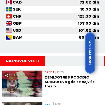
CAD
72.62
din
SEK
10.70
din
CHF
125.30
din
GBP
137.00
din
USD
101.82
din
BAM
60.00
din
SPORTISSIMO
NAJNOVIJE VESTI
SRBIJA
15:25
ZEMLJOTRES POGODIO
SRBIJU! Evo gde se najviše
treslo
SVET
15:07