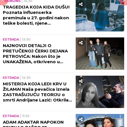
ŠOUBIZNIS
14:30
TRAGEDIJA KOJA KIDA DUŠU!
Poznata influenserka
preminula u 27. godini nakon
teške bolesti, njene
POSLEDNJE REČI nateraće vas
na plač!
ESTRADA
13:30
NAJNOVIJI DETALJI O
PRETUČENOJ ĆERKI DEJANA
PETROVIĆA: Nakon što je
UNAKAŽENA, otkriveno u
kakvom je sada stanju!
ESTRADA
12:30
MISTERIJA KOJA LEDI KRV U
ŽILAMA! Naša pevačica iznela
ZASTRAŠUJUĆU TEORIJU o
smrti Andrijane Lazić: Otkrila
jeziv detalj iz Dubaija koji
menja SVE!
ESTRADA
11:30
ADAM ADAKTAR NAPOKON