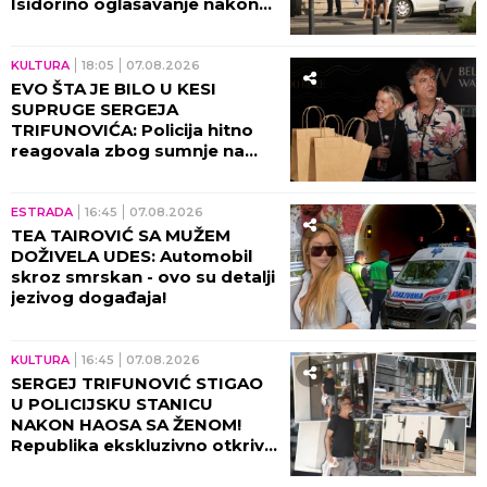
Isidorino oglašavanje nakon
SKANDALA U TRŽNOM
CENTRU! (VIDEO)
KULTURA
18:05
07.08.2026
EVO ŠTA JE BILO U KESI
SUPRUGE SERGEJA
TRIFUNOVIĆA: Policija hitno
reagovala zbog sumnje na
KRAĐU!
ESTRADA
16:45
07.08.2026
TEA TAIROVIĆ SA MUŽEM
DOŽIVELA UDES: Automobil
skroz smrskan - ovo su detalji
jezivog događaja!
KULTURA
16:45
07.08.2026
SERGEJ TRIFUNOVIĆ STIGAO
U POLICIJSKU STANICU
NAKON HAOSA SA ŽENOM!
Republika ekskluzivno otkriva
DETALJE SKANDALA - evo šta
se desilo! (VIDEO)