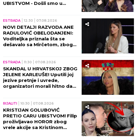
UBISTVOM - Došli smo u
posed STRAVIČNIH SNIMAKA!
(VIDEO)
ESTRADA
12:30
07.08.2026
NOVI DETALJI RAZVODA ANE
RADULOVIĆ OBELODANJENI:
Voditeljka priznala šta se
dešavalo sa Mirčetom, zbog
OVOGA je sve puklo!
ESTRADA
11:30
07.08.2026
SKANDAL U HRVATSKOJ ZBOG
JELENE KARLEUŠE! Uputili joj
jezive pretnje i uvrede,
organizatori morali hitno da
reaguju i prekinu haos!
RIJALITI
10:30
07.08.2026
KRISTIJAN GOLUBOVIĆ
PRETIO CARU UBISTVOM! Filip
proživljavao HOROR zbog
vrele akcije sa Kristinom
Spalević, objavljeni detalji lede