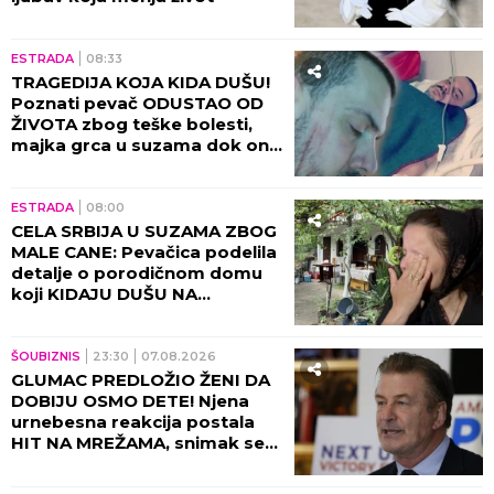
ESTRADA
08:33
TRAGEDIJA KOJA KIDA DUŠU!
Poznati pevač ODUSTAO OD
ŽIVOTA zbog teške bolesti,
majka grca u suzama dok on
SPREMA SEBI GROB!
ESTRADA
08:00
CELA SRBIJA U SUZAMA ZBOG
MALE CANE: Pevačica podelila
detalje o porodičnom domu
koji KIDAJU DUŠU NA
KOMADE!
ŠOUBIZNIS
23:30
07.08.2026
GLUMAC PREDLOŽIO ŽENI DA
DOBIJU OSMO DETE! Njena
urnebesna reakcija postala
HIT NA MREŽAMA, snimak se
deli neverovatnom brzinom!
(VIDEO)