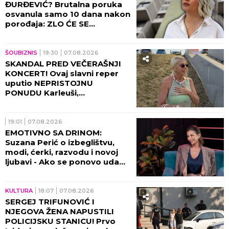
ĐURĐEVIĆ? Brutalna poruka
osvanula samo 10 dana nakon
porođaja: ZLO ĆE SE
PRETVARATI...
ŠOUBIZNIS
19:30
07.08.2026
SKANDAL PRED VEČERAŠNJI
KONCERT! Ovaj slavni reper
uputio NEPRISTOJNU
PONUDU Karleuši,
organizatori ODBILI ZAHTEV
ZA OTKAZIVANJE!
19:01
07.08.2026
EMOTIVNO SA DRINOM:
Suzana Perić o izbeglištvu,
modi, ćerki, razvodu i novoj
ljubavi - Ako se ponovo udam,
promeniću prezime (VIDEO)
KULTURA
18:07
07.08.2026
SERGEJ TRIFUNOVIĆ I
NJEGOVA ŽENA NAPUSTILI
POLICIJSKU STANICU! Prvo