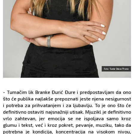
Foto: Teatar Odeon/Promo
- Tumačim lik Branke Đurić Đure i predpostavljam da ono
što će publika najlakše prepoznati jeste njena nesigurnost
i potreba za prihvatanjem i za ljubavlju. To je ono što će
definitivno ostaviti najsnažniji utisak. Mjuzikl je definitivno
vrlo zahtevan, jer emocija se ne ispoljava samo kroz
glumu i tekst, već i kroz pokret, pevanje, muziku, tako da
potrebna je kondicija, koncentracija na visokom nivou,