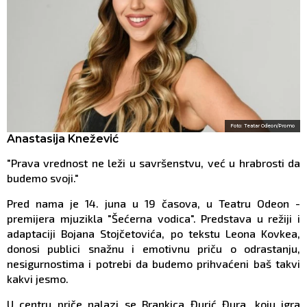
Foto: Teatar Odeon/Promo
Anastasija Knežević
"Prava vrednost ne leži u savršenstvu, već u hrabrosti da
budemo svoji."
Pred nama je 14. juna u 19 časova, u Teatru Odeon -
premijera mjuzikla "Šećerna vodica". Predstava u režiji i
adaptaciji Bojana Stojčetovića, po tekstu Leona Kovkea,
donosi publici snažnu i emotivnu priču o odrastanju,
nesigurnostima i potrebi da budemo prihvaćeni baš takvi
kakvi jesmo.
U centru priče nalazi se Brankica Đurić Đura, koju igra