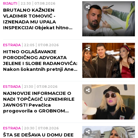
RIJALITI
22:30
07.08.2026
BRUTALNO KAŽNJEN
VLADIMIR TOMOVIĆ -
IZNENADA MU UPALA
INSPEKCIJA! Objekat hitno
zatvoren, on se odmah
oglasio!
ESTRADA
22:05
07.08.2026
HITNO OGLAŠAVANJE
PORODIČNOG ADVOKATA
JELENE I SLOBE RADANOVIĆA:
Nakon šokantnih pretnji Ane
Nikolić situacija dobija pravni
epilog!
ESTRADA
21:30
07.08.2026
NAJNOVIJE INFORMACIJE O
NADI TOPČAGIĆ UZNEMIRILE
JAVNOST! Pevačica
progovorila o GROBNOM
MESTU: JAKO SE PLAŠIM...
ESTRADA
20:30
07.08.2026
ŠTA SE DEŠAVA U DOMU DEE