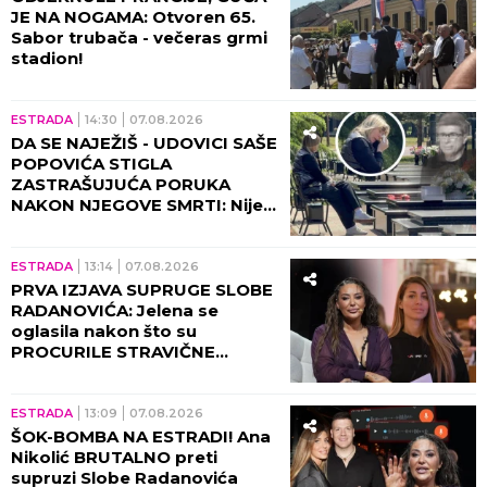
JE NA NOGAMA: Otvoren 65.
Sabor trubača - večeras grmi
stadion!
ESTRADA
14:30
07.08.2026
DA SE NAJEŽIŠ - UDOVICI SAŠE
POPOVIĆA STIGLA
ZASTRAŠUJUĆA PORUKA
NAKON NJEGOVE SMRTI: Nije
mogla da veruje da će je ovo
zadesiti!
ESTRADA
13:14
07.08.2026
PRVA IZJAVA SUPRUGE SLOBE
RADANOVIĆA: Jelena se
oglasila nakon što su
PROCURILE STRAVIČNE
PRETNJE Ane Nikolić, otkrila
šta se zaista desilo!
ESTRADA
13:09
07.08.2026
ŠOK-BOMBA NA ESTRADI! Ana
Nikolić BRUTALNO preti
supruzi Slobe Radanovića