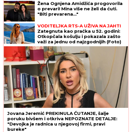
Žena Ognjena Amidžića progovorila
o prevari! Mina više ne želi da ćuti.
"Biti prevarena..."
VODITELJKA RTS-A UŽIVA NA JAHTI
Zategnuta kao praćka u 52. godini:
Otkopčala košulju i pokazala zašto
važi za jednu od najzgodnijih (Foto)
Jovana Jeremić PREKINULA ĆUTANJE, šalje
poruku bivšem i otkriva NEPOZNATE DETALJE:
"Devojka je radnica u njegovoj firmi, pravi
bureke"