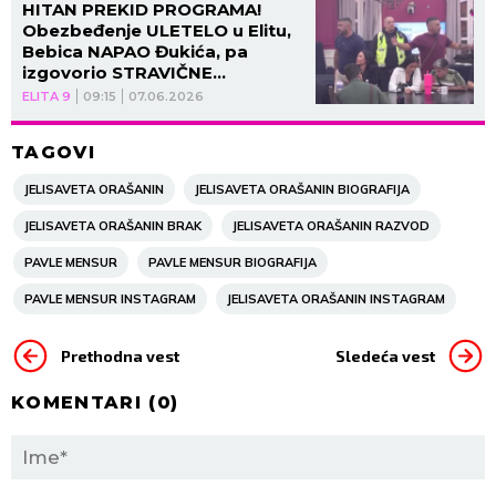
HITAN PREKID PROGRAMA!
Obezbeđenje ULETELO u Elitu,
Bebica NAPAO Đukića, pa
izgovorio STRAVIČNE
INFORMACIJE!
ELITA 9
09:15
07.06.2026
TAGOVI
JELISAVETA ORAŠANIN
JELISAVETA ORAŠANIN BIOGRAFIJA
JELISAVETA ORAŠANIN BRAK
JELISAVETA ORAŠANIN RAZVOD
PAVLE MENSUR
PAVLE MENSUR BIOGRAFIJA
PAVLE MENSUR INSTAGRAM
JELISAVETA ORAŠANIN INSTAGRAM
Prethodna vest
Sledeća vest
KOMENTARI (
0
)