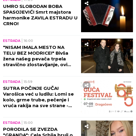
UMRO SLOBODAN BOBA
SPASOJEVIĆ! Smrt majstora
harmonike ZAVILA ESTRADU U
CRNO!
ESTRADA
16:00
"NISAM IMALA MESTO NA
TELU BEZ MODRICE!" Bivša
žena našeg pevača trpela
stravično zlostavljanje, ovi
detalji ježe do kostiju!
ESTRADA
15:59
SUTRA POČINJE GUČA!
Varošica već u ludilu: Lomi se
kolo, grme trube, pečenje i
vruća rakija na sve strane -
sve je spremno za 65. Sabor!
ESTRADA
15:00
PORODILA SE ZVEZDA
"GRANDA": Cela Srbija bruji o