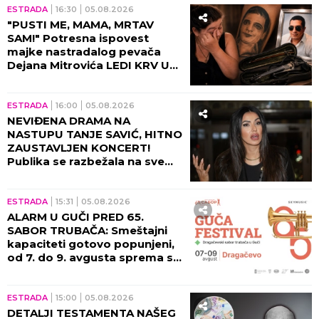
Beogradskoj Areni!
ESTRADA
16:30
05.08.2026
"PUSTI ME, MAMA, MRTAV
SAM!" Potresna ispovest
majke nastradalog pevača
Dejana Mitrovića LEDI KRV U
ŽILAMA: Ubica mog sina i dalje
vozi, ide na more (VIDEO)
ESTRADA
16:00
05.08.2026
NEVIĐENA DRAMA NA
NASTUPU TANJE SAVIĆ, HITNO
ZAUSTAVLJEN KONCERT!
Publika se razbežala na sve
strane, pevačica ih molila da
se zaustave!
ESTRADA
15:31
05.08.2026
ALARM U GUČI PRED 65.
SABOR TRUBAČA: Smeštajni
kapaciteti gotovo popunjeni,
od 7. do 9. avgusta sprema se
spektakl kakav se ne pamti!
ESTRADA
15:00
05.08.2026
DETALJI TESTAMENTA NAŠEG