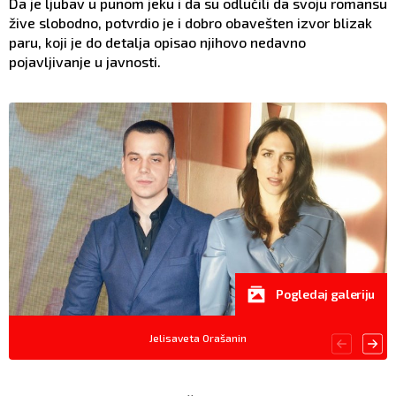
Da je ljubav u punom jeku i da su odlučili da svoju romansu
žive slobodno, potvrdio je i dobro obavešten izvor blizak
paru, koji je do detalja opisao njihovo nedavno
pojavljivanje u javnosti.
Pogledaj galeriju
Jelisaveta Orašanin