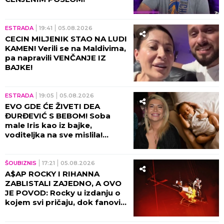
ESTRADA
19:41
05.08.2026
CECIN MILJENIK STAO NA LUDI
KAMEN! Verili se na Maldivima,
pa napravili VENČANJE IZ
BAJKE!
ESTRADA
19:05
05.08.2026
EVO GDE ĆE ŽIVETI DEA
ĐURĐEVIĆ S BEBOM! Soba
male Iris kao iz bajke,
voditeljka na sve mislila!
(VIDEO)
ŠOUBIZNIS
17:21
05.08.2026
A$AP ROCKY I RIHANNA
ZABLISTALI ZAJEDNO, A OVO
JE POVOD: Rocky u izdanju o
kojem svi pričaju, dok fanovi
sa nestrpljenjem iščekuju da
ih vide zajedno 8. oktobra u