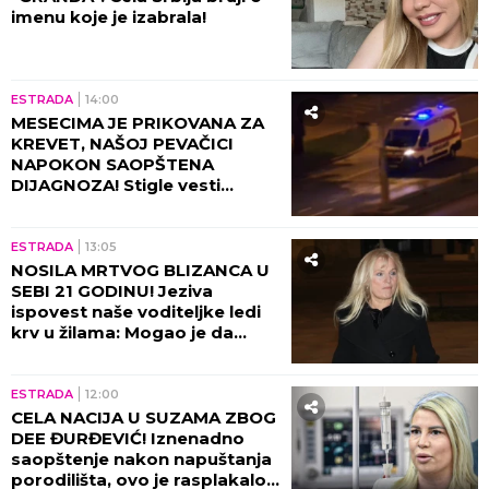
imenu koje je izabrala!
ESTRADA
14:00
MESECIMA JE PRIKOVANA ZA
KREVET, NAŠOJ PEVAČICI
NAPOKON SAOPŠTENA
DIJAGNOZA! Stigle vesti
direktno od lekara!
ESTRADA
13:05
NOSILA MRTVOG BLIZANCA U
SEBI 21 GODINU! Jeziva
ispovest naše voditeljke ledi
krv u žilama: Mogao je da
eksplodira u meni!
ESTRADA
12:00
CELA NACIJA U SUZAMA ZBOG
DEE ĐURĐEVIĆ! Iznenadno
saopštenje nakon napuštanja
porodilišta, ovo je rasplakalo