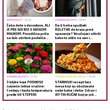
ISPOVESTI
21:01
ZANIMLJIVOSTI
19:01
Čeka dete s devojkom, ALI
Da li treba spuštati
JE PRE NJE BIO S NJENOM
ROLETNE do kraja pred
MAJKOM: Porodična priča
spavanje? Stručnjaci otkrili
sa šok-obrtom podelila
kako to utiče na san i
javnost
jutarnje buđenje
ZANIMLJIVOSTI
17:01
TRADICIONALNI UKUSI
14:01
3 biljke koje PODNOSE
STARINSKI recept bez
najveće letnje vrućine:
mesa koji su obožavale
Cvetaju i kada temperatura
naše bake i deke: Zdrav i
pređe 40 STEPENI
JEFTIN RUČAK koji je još
ukusniji sutradan