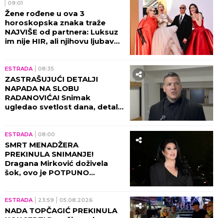
09:01
Žene rođene u ova 3
horoskopska znaka traže
NAJVIŠE od partnera: Luksuz
im nije HIR, ali njihovu ljubav
ne može svako da priušti
ESTRADA
08:35
ZASTRAŠUJUĆI DETALJI
NAPADA NA SLOBU
RADANOVIĆA! Snimak
ugledao svetlost dana, detalji
lede krv u žilama!
ESTRADA
08:00
SMRT MENADŽERA
PREKINULA SNIMANJE!
Dragana Mirković doživela
šok, ovo je POTPUNO
SLOMILO tad!
ESTRADA
23:59
05.08.2026
NADA TOPČAGIĆ PREKINULA