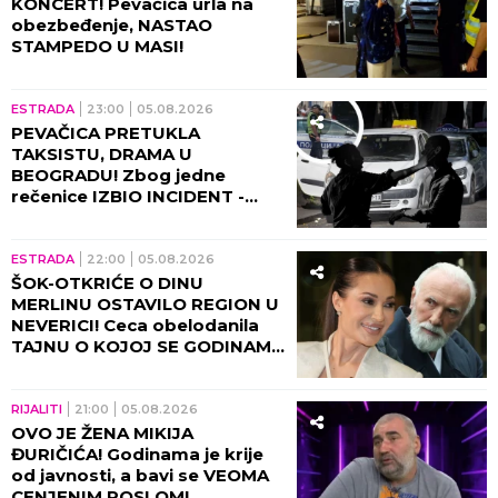
KONCERT! Pevačica urla na
obezbeđenje, NASTAO
STAMPEDO U MASI!
ESTRADA
23:00
05.08.2026
PEVAČICA PRETUKLA
TAKSISTU, DRAMA U
BEOGRADU! Zbog jedne
rečenice IZBIO INCIDENT -
tada joj puko film!
ESTRADA
22:00
05.08.2026
ŠOK-OTKRIĆE O DINU
MERLINU OSTAVILO REGION U
NEVERICI! Ceca obelodanila
TAJNU O KOJOJ SE GODINAMA
ĆUTI, jednom rečenicom
izazvala haos
RIJALITI
21:00
05.08.2026
OVO JE ŽENA MIKIJA
ĐURIČIĆA! Godinama je krije
od javnosti, a bavi se VEOMA
CENJENIM POSLOM!