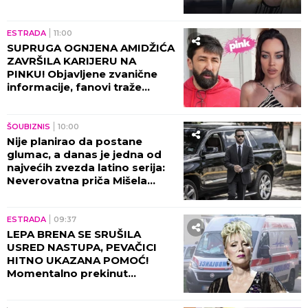
sve!
ESTRADA
11:00
SUPRUGA OGNJENA AMIDŽIĆA
ZAVRŠILA KARIJERU NA
PINKU! Objavljene zvanične
informacije, fanovi traže
objašnjenje!
ŠOUBIZNIS
10:00
Nije planirao da postane
glumac, a danas je jedna od
najvećih zvezda latino serija:
Neverovatna priča Mišela
Brauna!
ESTRADA
09:37
LEPA BRENA SE SRUŠILA
USRED NASTUPA, PEVAČICI
HITNO UKAZANA POMOĆ!
Momentalno prekinut
program, snimak završio na
internetu!