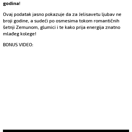
godina
!
Ovaj podatak jasno pokazuje da za Jelisavetu ljubav ne
broji godine, a sudeći po osmesima tokom romantičnih
šetnji Zemunom, glumici i te kako prija energija znatno
mlađeg kolege!
BONUS VIDEO: