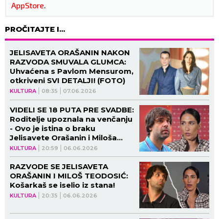
AppStore
.
PROČITAJTE I...
JELISAVETA ORAŠANIN NAKON
RAZVODA SMUVALA GLUMCA:
Uhvaćena s Pavlom Mensurom,
otkriveni SVI DETALJI! (FOTO)
KULTURA
08:35
07.06.2026
VIDELI SE 18 PUTA PRE SVADBE:
Roditelje upoznala na venčanju
- Ovo je istina o braku
Jelisavete Orašanin i Miloša
Teodosića!
KULTURA
20:59
06.06.2026
RAZVODE SE JELISAVETA
ORAŠANIN I MILOŠ TEODOSIĆ:
Košarkaš se iselio iz stana!
KULTURA
20:35
06.06.2026