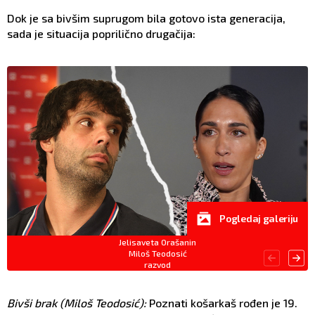
Dok je sa bivšim suprugom bila gotovo ista generacija,
sada je situacija poprilično drugačija:
Pogledaj galeriju
Jelisaveta Orašanin
Miloš Teodosić
razvod
Bivši brak (Miloš Teodosić):
Poznati košarkaš rođen je 19.