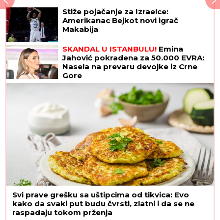
Stiže pojačanje za Izraelce:
Amerikanac Bejkot novi igrač
Makabija
SKANDAL U ISTANBULU!
Emina
Jahović pokradena za 50.000 EVRA:
Nasela na prevaru devojke iz Crne
Gore
Svi prave grešku sa uštipcima od tikvica: Evo
kako da svaki put budu čvrsti, zlatni i da se ne
raspadaju tokom prženja