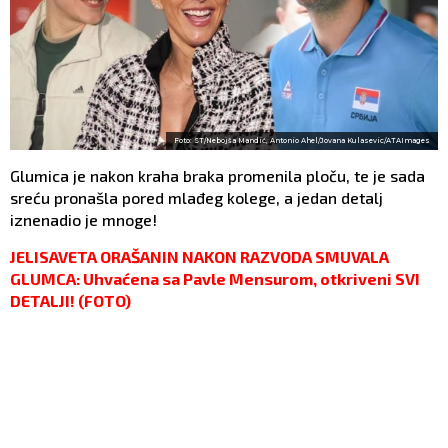
Foto: ST/Nebojša Mandić, Antonio Ahel/Jovana Kulasevic/ATAImages
Glumica je nakon kraha braka promenila ploču, te je sada
sreću pronašla pored mlađeg kolege, a jedan detalj
iznenadio je mnoge!
JELISAVETA ORAŠANIN NAKON RAZVODA SMUVALA
GLUMCA: Uhvaćena sa Pavle Mensurom, otkriveni SVI
DETALJI! (FOTO)