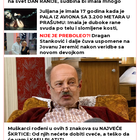
na svet DAN RANIJE, sudbina bi imala mnogo
lošiji scenario
Julijana je imala 17 godina kada je
PALA IZ AVIONA SA 3.200 METARA U
PRAŠUMU: Imala je duboke rane
svuda po telu i slomljene kosti,
videla je MRTVU MAJKU, ali nije želela
NIJE JE PREBOLEO?!
Dragan
da se preda
Stanković i dalje čuva uspomene na
Jovanu Jeremić nakon veridbe sa
novom devojkom
Muškarci rođeni u ovih 5 znakova su NAJVEĆE
ŠKRTICE: Od njih nećete dobiti cveće, a teško da
će vam i KAFU PLATITI