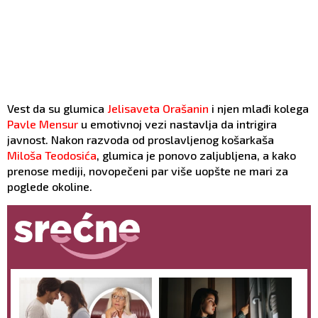
Vest da su glumica
Jelisaveta Orašanin
i njen mlađi kolega
Pavle Mensur
u emotivnoj vezi nastavlja da intrigira
javnost. Nakon razvoda od proslavljenog košarkaša
Miloša Teodosića
, glumica je ponovo zaljubljena, a kako
prenose mediji, novopečeni par više uopšte ne mari za
poglede okoline.