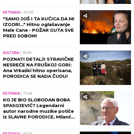
malom Ilijanu: AKO JE DETE
PAMETNO...
ESTRADA
20:00
"SAMO JOŠ I TA KUĆICA DA MI
IZGORI..." Hitno oglašavanje
Male Cane - POŽAR GUTA SVE
PRED SOBOM!
KULTURA
19:00
POZNATI DETALJI STRAVIČNE
NESREĆE NA FRUŠKOJ GORI:
Ana Vrbaški hitno operisana,
PORODICA SE NADA ČUDU!
ESTRADA
17:49
KO JE BIO SLOBODAN BOBA
SPASOJEVIĆ? Legendarni
autor narodne muzike potiče
iz SLAVNE PORODICE, Milanče
Radosavljević OVAKO O
NJEMU GOVORIO!
ESTRADA
17:29