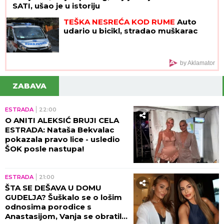
SATI, ušao je u istoriju
TEŠKA NESREĆA KOD RUME
Auto
udario u bicikl, stradao muškarac
by Aklamator
ZABAVA
ESTRADA
22:00
O ANITI ALEKSIĆ BRUJI CELA
ESTRADA: Nataša Bekvalac
pokazala pravo lice - usledio
ŠOK posle nastupa!
ESTRADA
21:00
ŠTA SE DEŠAVA U DOMU
GUDELJA? Šuškalo se o lošim
odnosima porodice s
Anastasijom, Vanja se obratila