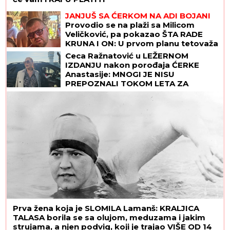
JANJUŠ SA ĆERKOM NA ADI BOJANI
Provodio se na plaži sa Milicom
Veličković, pa pokazao ŠTA RADE
KRUNA I ON: U prvom planu tetovaža
koju je posvetio naslednici (FOTO)
Ceca Ražnatović u LEŽERNOM
IZDANJU nakon porođaja ĆERKE
Anastasije: MNOGI JE NISU
PREPOZNALI TOKOM LETA ZA
SRBIJU! (FOTO)
Prva žena koja je SLOMILA Lamanš: KRALJICA
TALASA borila se sa olujom, meduzama i jakim
strujama, a njen podvig, koji je trajao VIŠE OD 14