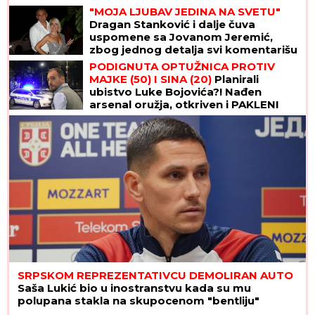
"MOJA LJUBAV JEDINA NA SVETU"
Dragan Stanković i dalje čuva
uspomene sa Jovanom Jeremić,
zbog jednog detalja svi komentarišu
da je nije preboleo
PODIGNUTA OPTUŽNICA PROTIV
MAJKE (50) I SINA (20)
Planirali
ubistvo Luke Bojovića?! Nađen
arsenal oružja, otkriven i PAKLENI
PLAN koji su skovali
SRPSKOM REPREZENTATIVCU DEMOLIRAN AUTO
Saša Lukić bio u inostranstvu kada su mu
polupana stakla na skupocenom "bentliju"