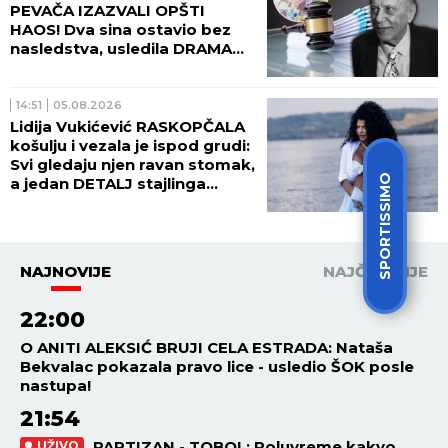
PEVAČA IZAZVALI OPŠTI
HAOS! Dva sina ostavio bez
nasledstva, usledila DRAMA
tada!
14:51
05.08.2026
Lidija Vukićević RASKOPČALA
košulju i vezala je ispod grudi:
Svi gledaju njen ravan stomak,
SPORTISSIMO
a jedan DETALJ stajlinga
osvaja na prvi pogled
(GALERIJA)
NAJNOVIJE
NAJČITANIJE
22:00
O ANITI ALEKSIĆ BRUJI CELA ESTRADA: Nataša
Bekvalac pokazala pravo lice - usledio ŠOK posle
nastupa!
21:54
PARTIZAN - TOBOL: Poluvreme kakvo
UŽIVO