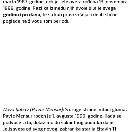
marta 1987. godine, dok je Jelisaveta rođena 13. novembra
1988. godine. Razlika između njih dvoje bila je svega
godinu i po dana
, te su kao pravi vršnjaci delili slične
poglede na život u tom periodu.
Nova ljubav (Pavle Mensur):
S druge strane, mladi glumac
Pavle Mensur rođen je 1. avgusta 1999. godine. Kada se
podvuče crta, dolazimo do šokantnog podatka da je
Jelisaveta od svog novog izabranika starija čitavih
11