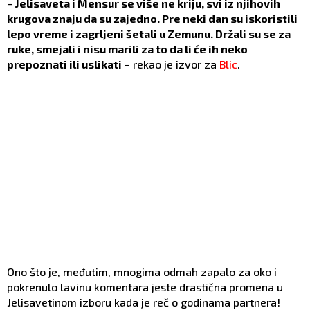
–
Jelisaveta i Mensur se više ne kriju, svi iz njihovih
krugova znaju da su zajedno. Pre neki dan su iskoristili
lepo vreme i zagrljeni šetali u Zemunu. Držali su se za
ruke, smejali i nisu marili za to da li će ih neko
prepoznati ili uslikati
– rekao je izvor za
Blic
.
Ono što je, međutim, mnogima odmah zapalo za oko i
pokrenulo lavinu komentara jeste drastična promena u
Jelisavetinom izboru kada je reč o godinama partnera!