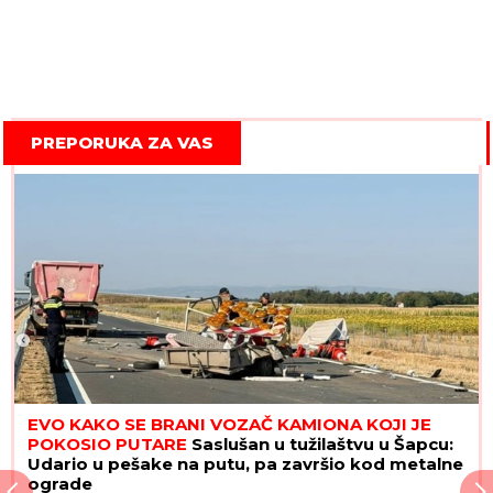
PREPORUKA ZA VAS
EVO KAKO SE BRANI VOZAČ KAMIONA KOJI JE
POKOSIO PUTARE
Saslušan u tužilaštvu u Šapcu:
Udario u pešake na putu, pa završio kod metalne
ograde