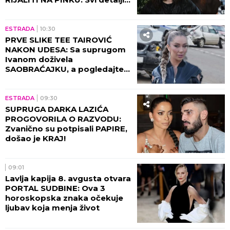
razgovora sa Milicom Mitrović,
OVO javnost nije znala!
ESTRADA
10:30
PRVE SLIKE TEE TAIROVIĆ
NAKON UDESA: Sa suprugom
Ivanom doživela
SAOBRAĆAJKU, a pogledajte
kako izgleda! (FOTO)
ESTRADA
09:30
SUPRUGA DARKA LAZIĆA
PROGOVORILA O RAZVODU:
Zvanično su potpisali PAPIRE,
došao je KRAJ!
09:01
Lavlja kapija 8. avgusta otvara
PORTAL SUDBINE: Ova 3
horoskopska znaka očekuje
ljubav koja menja život