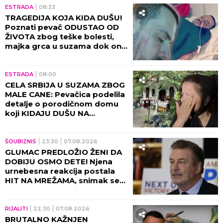
ESTRADA
08:33
TRAGEDIJA KOJA KIDA DUŠU!
Poznati pevač ODUSTAO OD
ŽIVOTA zbog teške bolesti,
majka grca u suzama dok on
SPREMA SEBI GROB!
ESTRADA
08:00
CELA SRBIJA U SUZAMA ZBOG
MALE CANE: Pevačica podelila
detalje o porodičnom domu
koji KIDAJU DUŠU NA
KOMADE!
ŠOUBIZNIS
23:30
07.08.2026
GLUMAC PREDLOŽIO ŽENI DA
DOBIJU OSMO DETE! Njena
urnebesna reakcija postala
HIT NA MREŽAMA, snimak se
deli neverovatnom brzinom!
(VIDEO)
RIJALITI
22:30
07.08.2026
BRUTALNO KAŽNJEN