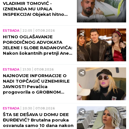
VLADIMIR TOMOVIĆ -
IZNENADA MU UPALA
INSPEKCIJA! Objekat hitno
zatvoren, on se odmah
oglasio!
ESTRADA
22:05
07.08.2026
HITNO OGLAŠAVANJE
PORODIČNOG ADVOKATA
JELENE I SLOBE RADANOVIĆA:
Nakon šokantnih pretnji Ane
Nikolić situacija dobija pravni
epilog!
ESTRADA
21:30
07.08.2026
NAJNOVIJE INFORMACIJE O
NADI TOPČAGIĆ UZNEMIRILE
JAVNOST! Pevačica
progovorila o GROBNOM
MESTU: JAKO SE PLAŠIM...
ESTRADA
20:30
07.08.2026
ŠTA SE DEŠAVA U DOMU DEE
ĐURĐEVIĆ? Brutalna poruka
osvanula samo 10 dana nakon