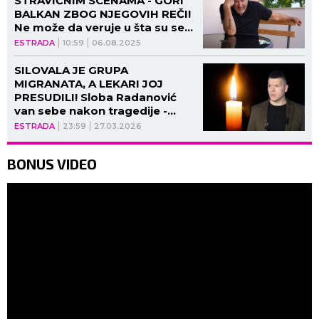
STRAVIČNIM SCENAMA - GORI
BALKAN ZBOG NJEGOVIH REČI!
Ne može da veruje u šta su se
ove žene pretvorile!
ESTRADA
10:59
06.08.2025
SILOVALA JE GRUPA
MIGRANATA, A LEKARI JOJ
PRESUDILI! Sloba Radanović
van sebe nakon tragedije -
ČISTA SATANSKA
ESTRADA
23:59
27.03.2026
MONSTRUOZNOST!
BONUS VIDEO