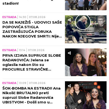
stadion!
ESTRADA
14:30
07.08.2026
DA SE NAJEŽIŠ - UDOVICI SAŠE
POPOVIĆA STIGLA
ZASTRAŠUJUĆA PORUKA
NAKON NJEGOVE SMRTI: Nije
mogla da veruje da će je ovo
zadesiti!
ESTRADA
13:14
07.08.2026
PRVA IZJAVA SUPRUGE SLOBE
RADANOVIĆA: Jelena se
oglasila nakon što su
PROCURILE STRAVIČNE
PRETNJE Ane Nikolić, otkrila
šta se zaista desilo!
ESTRADA
13:09
07.08.2026
ŠOK-BOMBA NA ESTRADI! Ana
Nikolić BRUTALNO preti
supruzi Slobe Radanovića
UBISTVOM - Došli smo u
posed STRAVIČNIH SNIMAKA!