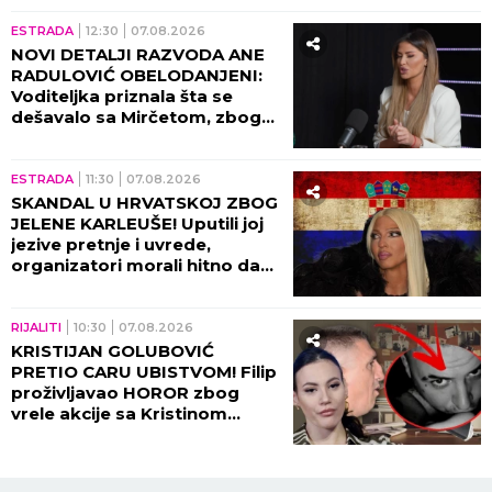
(VIDEO)
ESTRADA
12:30
07.08.2026
NOVI DETALJI RAZVODA ANE
RADULOVIĆ OBELODANJENI:
Voditeljka priznala šta se
dešavalo sa Mirčetom, zbog
OVOGA je sve puklo!
ESTRADA
11:30
07.08.2026
SKANDAL U HRVATSKOJ ZBOG
JELENE KARLEUŠE! Uputili joj
jezive pretnje i uvrede,
organizatori morali hitno da
reaguju i prekinu haos!
RIJALITI
10:30
07.08.2026
KRISTIJAN GOLUBOVIĆ
PRETIO CARU UBISTVOM! Filip
proživljavao HOROR zbog
vrele akcije sa Kristinom
Spalević, objavljeni detalji lede
krv u žilama!