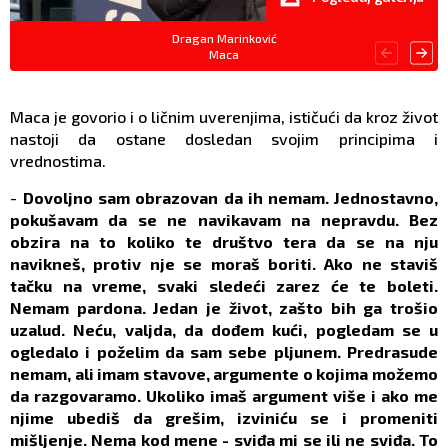
Dragan Marinković
Maca
Maca je govorio i o ličnim uverenjima, ističući da kroz život
nastoji da ostane dosledan svojim principima i
vrednostima.
-
Dovoljno sam obrazovan da ih nemam. Jednostavno,
pokušavam da se ne navikavam na nepravdu. Bez
obzira na to koliko te društvo tera da se na nju
navikneš, protiv nje se moraš boriti. Ako ne staviš
tačku na vreme, svaki sledeći zarez će te boleti.
Nemam pardona. Jedan je život, zašto bih ga trošio
uzalud. Neću, valjda, da dođem kući, pogledam se u
ogledalo i poželim da sam sebe pljunem. Predrasude
nemam, ali imam stavove, argumente o kojima možemo
da razgovaramo. Ukoliko imaš argument više i ako me
njime ubediš da grešim, izviniću se i promeniti
mišljenje. Nema kod mene - sviđa mi se ili ne sviđa. To