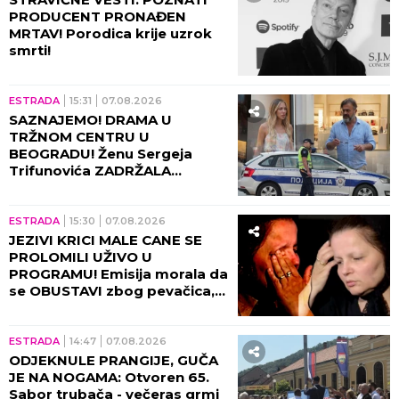
PRODUCENT PRONAĐEN
MRTAV! Porodica krije uzrok
smrti!
ESTRADA
15:31
07.08.2026
SAZNAJEMO! DRAMA U
TRŽNOM CENTRU U
BEOGRADU! Ženu Sergeja
Trifunovića ZADRŽALA
POLICIJA, glumac počeo da
DIVLJA ko oparen, evo zbog
čega!
ESTRADA
15:30
07.08.2026
JEZIVI KRICI MALE CANE SE
PROLOMILI UŽIVO U
PROGRAMU! Emisija morala da
se OBUSTAVI zbog pevačica,
briznula u plač! (VIDEO)
ESTRADA
14:47
07.08.2026
ODJEKNULE PRANGIJE, GUČA
JE NA NOGAMA: Otvoren 65.
Sabor trubača - večeras grmi