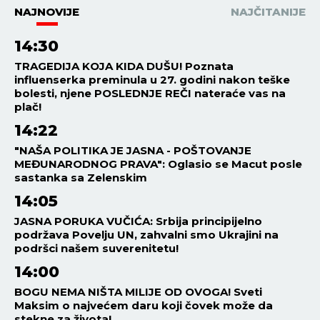
NAJNOVIJE
NAJČITANIJE
14:30
TRAGEDIJA KOJA KIDA DUŠU! Poznata
influenserka preminula u 27. godini nakon teške
bolesti, njene POSLEDNJE REČI nateraće vas na
plač!
14:22
"NAŠA POLITIKA JE JASNA - POŠTOVANJE
MEĐUNARODNOG PRAVA": Oglasio se Macut posle
sastanka sa Zelenskim
14:05
JASNA PORUKA VUČIĆA: Srbija principijelno
podržava Povelju UN, zahvalni smo Ukrajini na
podršci našem suverenitetu!
14:00
BOGU NEMA NIŠTA MILIJE OD OVOGA! Sveti
Maksim o najvećem daru koji čovek može da
stekne za života!