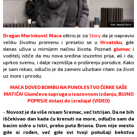
Foto: Republika.rs
Dragan Marinković Maca
otkrio je za
Story
da je napravio
veliku životnu promenu i preselio se u
Hrvatsku
, gde
danas uživa u mirnijem načinu života. Poznati
glumac
i
voditelj ističe da mu nova sredina izuzetno prija, ali i da,
uprkos svemu, i dalje razmišlja o proširenju porodice. Kako
je sam rekao, odlučio je da zameni užurbani ritam za život
uz more i prirodu.
MACA DOVEO BOMBU NA PUNOLESTVO ĆERKE SAŠE
MATIĆA! Glumčeva supruga u izazovnom izdanju, BUJNO
POPRSJE dolazi do izražaja! (VIDEO)
-
Novost je da više nisam Sremac, već Istrijan. Da ne bih
iščekivao dan kada ću krenuti na more, odlučio sam da
bacim sidro u Istri, preko puta Briona. Dom nije mesto
gde si rođen, već gde svi tvoji pokušaji bekstva