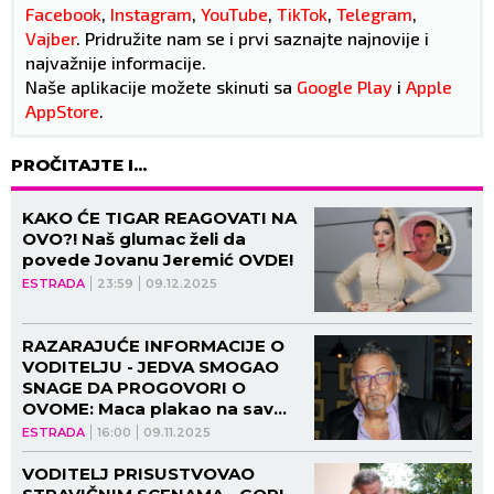
Facebook
,
Instagram
,
YouTube
,
TikTok
,
Telegram
,
Vajber
. Pridružite nam se i prvi saznajte najnovije i
najvažnije informacije.
Naše aplikacije možete skinuti sa
Google Play
i
Apple
AppStore
.
PROČITAJTE I...
KAKO ĆE TIGAR REAGOVATI NA
OVO?! Naš glumac želi da
povede Jovanu Jeremić OVDE!
ESTRADA
23:59
09.12.2025
RAZARAJUĆE INFORMACIJE O
VODITELJU - JEDVA SMOGAO
SNAGE DA PROGOVORI O
OVOME: Maca plakao na sav
glas u emisiji, tada rešio sve da
ESTRADA
16:00
09.11.2025
iznese u javnost!
VODITELJ PRISUSTVOVAO