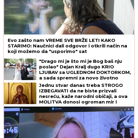
Evo zašto nam VREME SVE BRŽE LETI KAKO
STARIMO: Naučnici dali odgovor i otkrili način na
koji možemo da "usporimo" sat
"Drago mi je što mi je Bog baš nju
poslao" Dejan Kralj dugo KRIO
LJUBAV sa UGLEDNOM DOKTORKOM,
a sada spremni za novo životno
poglavlje (VIDEO)
Jednu stvar danas treba STROGO
IZBEGAVATI da ne biste prizvali
nesreću, kaže narodni običaji, a ova
MOLITVA donosi ogroman mir i
blagoslov: Slavi se SVETA PETKA
TRNOVA