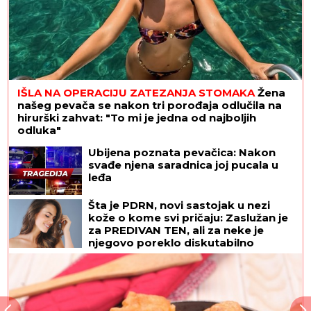
IŠLA NA OPERACIJU ZATEZANJA STOMAKA
Žena
našeg pevača se nakon tri porođaja odlučila na
hirurški zahvat: "To mi je jedna od najboljih
odluka"
Ubijena poznata pevačica: Nakon
svađe njena saradnica joj pucala u
leđa
Šta je PDRN, novi sastojak u nezi
kože o kome svi pričaju: Zaslužan je
za PREDIVAN TEN, ali za neke je
njegovo poreklo diskutabilno