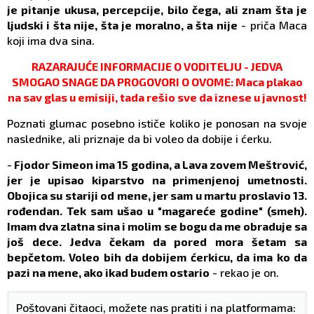
je pitanje ukusa, percepcije, bilo čega, ali znam šta je
ljudski i šta nije, šta je moralno, a šta nije
- priča Maca
koji ima dva sina.
RAZARAJUĆE INFORMACIJE O VODITELJU - JEDVA
SMOGAO SNAGE DA PROGOVORI O OVOME: Maca plakao
na sav glas u emisiji, tada rešio sve da iznese u javnost!
Poznati glumac posebno ističe koliko je ponosan na svoje
naslednike, ali priznaje da bi voleo da dobije i ćerku.
-
Fjodor Simeon ima 15 godina, a Lava zovem Meštrović,
jer je upisao kiparstvo na primenjenoj umetnosti.
Obojica su stariji od mene, jer sam u martu proslavio 13.
rođendan. Tek sam ušao u "magareće godine" (smeh).
Imam dva zlatna sina i molim se bogu da me obraduje sa
još dece. Jedva čekam da pored mora šetam sa
bepčetom. Voleo bih da dobijem ćerkicu, da ima ko da
pazi na mene, ako ikad budem ostario
- rekao je on.
Poštovani čitaoci, možete nas pratiti i na platformama: