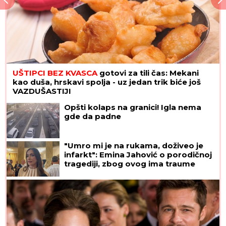
UŠTIPCI BEZ KVASCA
gotovi za tili čas: Mekani
kao duša, hrskavi spolja - uz jedan trik biće još
VAZDUŠASTIJI
Opšti kolaps na granici! Igla nema
gde da padne
"Umro mi je na rukama, doživeo je
infarkt": Emina Jahović o porodičnoj
tragediji, zbog ovog ima traume