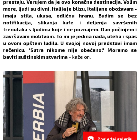
prestaju. Verujem da je ovo konačna destinacija. Volim
more, ljudi su divni, Italija je blizu, Italijane obožavam -
imaju stila, ukusa, odličnu hranu. Budim se bez
notifikacija, slikanja kafe i deljenja savršenih
trenutaka s ljudima koje i ne poznajem. Dan počinjem i
završavam molitvom. To mi je jedina nada, uteha i spas
u ovom opštem ludilu. U svojoj novoj predstavi imam
rečenicu: "Sutra nikome nije obećano." Moramo se
baviti suštinskim stvarima
- kaže on.
Pogledaj galeriju