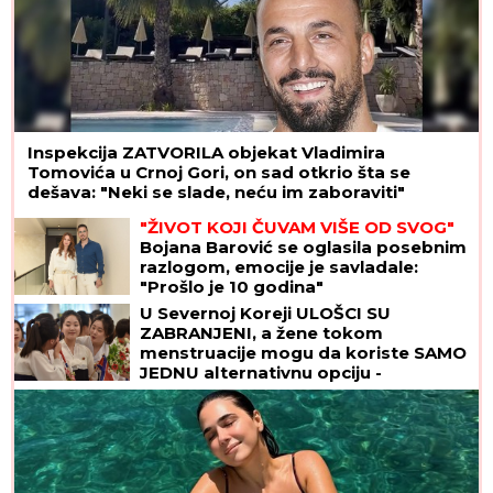
Inspekcija ZATVORILA objekat Vladimira
Tomovića u Crnoj Gori, on sad otkrio šta se
dešava: "Neki se slade, neću im zaboraviti"
"ŽIVOT KOJI ČUVAM VIŠE OD SVOG"
Bojana Barović se oglasila posebnim
razlogom, emocije je savladale:
"Prošlo je 10 godina"
U Severnoj Koreji ULOŠCI SU
ZABRANJENI, a žene tokom
menstruacije mogu da koriste SAMO
JEDNU alternativnu opciju -
zastrašujuća pravila u svetu Kim
Džong Una