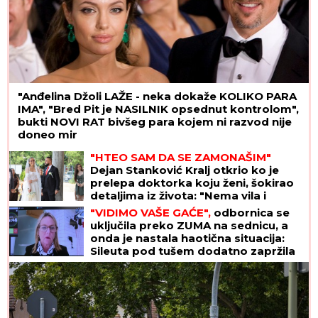
"Anđelina Džoli LAŽE - neka dokaže KOLIKO PARA
IMA", "Bred Pit je NASILNIK opsednut kontrolom",
bukti NOVI RAT bivšeg para kojem ni razvod nije
doneo mir
"HTEO SAM DA SE ZAMONAŠIM"
Dejan Stanković Kralj otkrio ko je
prelepa doktorka koju ženi, šokirao
detaljima iz života: "Nema vila i
kamiona" (VIDEO)
"VIDIMO VAŠE GAĆE",
odbornica se
uključila preko ZUMA na sednicu, a
onda je nastala haotična situacija:
Sileuta pod tušem dodatno zapržila
čorbu