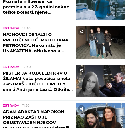
Poznata influenserka
preminula u 27. godini nakon
teške bolesti, njene
POSLEDNJE REČI nateraće vas
na plač!
ESTRADA
13:30
NAJNOVIJI DETALJI O
PRETUČENOJ ĆERKI DEJANA
PETROVIĆA: Nakon što je
UNAKAŽENA, otkriveno u
kakvom je sada stanju!
ESTRADA
12:30
MISTERIJA KOJA LEDI KRV U
ŽILAMA! Naša pevačica iznela
ZASTRAŠUJUĆU TEORIJU o
smrti Andrijane Lazić: Otkrila
jeziv detalj iz Dubaija koji
menja SVE!
ESTRADA
11:30
ADAM ADAKTAR NAPOKON
PRIZNAO ZAŠTO JE
OBUSTAVLJEN NJEGOV
RIJALITI NA PINKU: Svi detalji