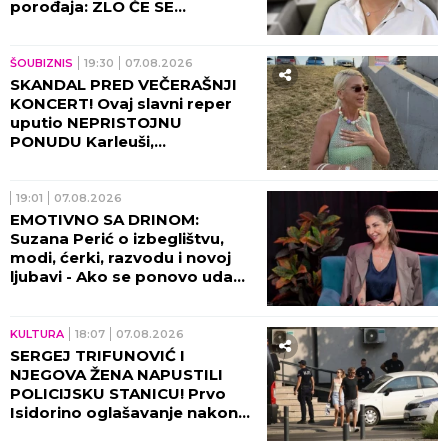
porođaja: ZLO ĆE SE
PRETVARATI...
ŠOUBIZNIS
19:30
07.08.2026
SKANDAL PRED VEČERAŠNJI
KONCERT! Ovaj slavni reper
uputio NEPRISTOJNU
PONUDU Karleuši,
organizatori ODBILI ZAHTEV
ZA OTKAZIVANJE!
19:01
07.08.2026
EMOTIVNO SA DRINOM:
Suzana Perić o izbeglištvu,
modi, ćerki, razvodu i novoj
ljubavi - Ako se ponovo udam,
promeniću prezime (VIDEO)
KULTURA
18:07
07.08.2026
SERGEJ TRIFUNOVIĆ I
NJEGOVA ŽENA NAPUSTILI
POLICIJSKU STANICU! Prvo
Isidorino oglašavanje nakon
SKANDALA U TRŽNOM