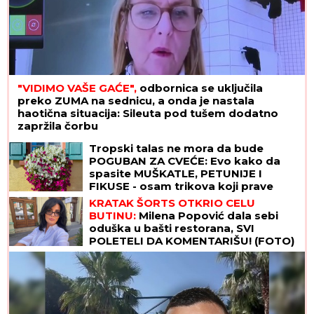
"VIDIMO VAŠE GAĆE",
odbornica se uključila
preko ZUMA na sednicu, a onda je nastala
haotična situacija: Sileuta pod tušem dodatno
zapržila čorbu
Tropski talas ne mora da bude
POGUBAN ZA CVEĆE: Evo kako da
spasite MUŠKATLE, PETUNIJE I
FIKUSE - osam trikova koji prave
čudo
KRATAK ŠORTS OTKRIO CELU
BUTINU:
Milena Popović dala sebi
oduška u bašti restorana, SVI
POLETELI DA KOMENTARIŠU! (FOTO)