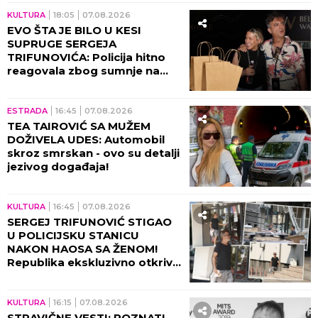
CENTRU! (VIDEO)
KULTURA
18:05
07.08.2026
EVO ŠTA JE BILO U KESI
SUPRUGE SERGEJA
TRIFUNOVIĆA: Policija hitno
reagovala zbog sumnje na
KRAĐU!
ESTRADA
16:45
07.08.2026
TEA TAIROVIĆ SA MUŽEM
DOŽIVELA UDES: Automobil
skroz smrskan - ovo su detalji
jezivog događaja!
KULTURA
16:45
07.08.2026
SERGEJ TRIFUNOVIĆ STIGAO
U POLICIJSKU STANICU
NAKON HAOSA SA ŽENOM!
Republika ekskluzivno otkriva
DETALJE SKANDALA - evo šta
se desilo! (VIDEO)
KULTURA
16:15
07.08.2026
STRAVIČNE VESTI: POZNATI