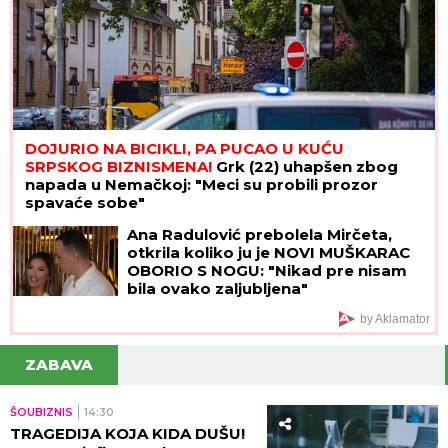
DOJURIO NA BICIKLI, PA PUCAO U KUĆU
SRPSKOG BIZNISMENA!
Grk (22) uhapšen zbog
napada u Nemačkoj: "Meci su probili prozor
spavaće sobe"
Ana Radulović prebolela Mirčeta,
otkrila koliko ju je NOVI MUŠKARAC
OBORIO S NOGU: "Nikad pre nisam
bila ovako zaljubljena"
by Aklamator
ZABAVA
ŠOUBIZNIS
14:30
TRAGEDIJA KOJA KIDA DUŠU!