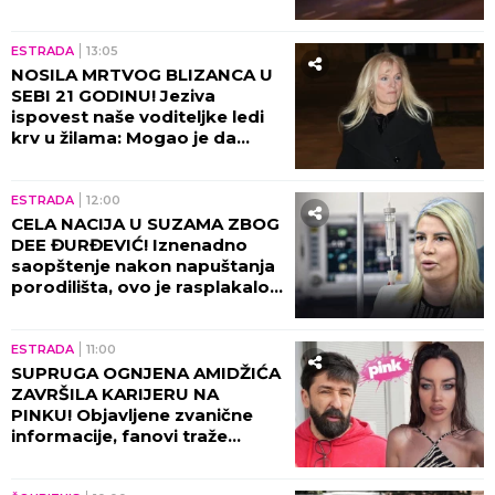
ESTRADA
17:49
KO JE BIO SLOBODAN BOBA
SPASOJEVIĆ? Legendarni
autor narodne muzike potiče
iz SLAVNE PORODICE, Milanče
Radosavljević OVAKO O
NJEMU GOVORIO!
ESTRADA
17:29
UMRO SLOBODAN BOBA
SPASOJEVIĆ! Smrt majstora
harmonike ZAVILA ESTRADU U
CRNO!
ESTRADA
16:00
"NISAM IMALA MESTO NA
TELU BEZ MODRICE!" Bivša
žena našeg pevača trpela
stravično zlostavljanje, ovi
detalji ježe do kostiju!
ESTRADA
15:59