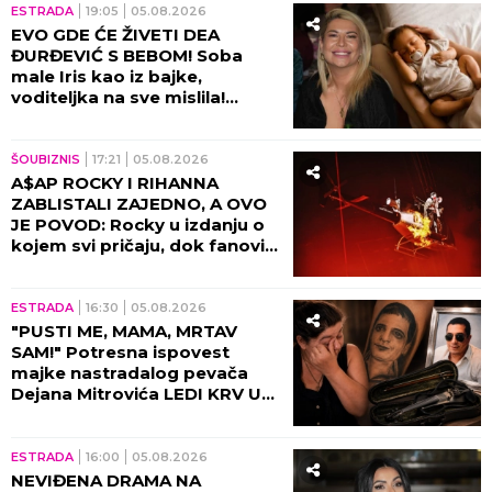
SMRT MENADŽERA
PREKINULA SNIMANJE!
Dragana Mirković doživela
šok, ovo je POTPUNO
SLOMILO tad!
ESTRADA
23:59
05.08.2026
NADA TOPČAGIĆ PREKINULA
KONCERT! Pevačica urla na
obezbeđenje, NASTAO
STAMPEDO U MASI!
ESTRADA
23:00
05.08.2026
PEVAČICA PRETUKLA
TAKSISTU, DRAMA U
BEOGRADU! Zbog jedne
rečenice IZBIO INCIDENT -
tada joj puko film!
ESTRADA
22:00
05.08.2026
ŠOK-OTKRIĆE O DINU
MERLINU OSTAVILO REGION U