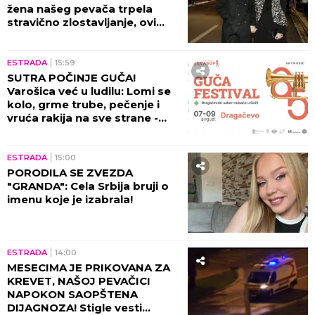
ŠOK posle nastupa!
ESTRADA
21:00
ŠTA SE DEŠAVA U DOMU
GUDELJA? Šuškalo se o lošim
odnosima porodice s
Anastasijom, Vanja se obratila
malom Ilijanu: AKO JE DETE
PAMETNO...
ESTRADA
20:00
"SAMO JOŠ I TA KUĆICA DA MI
IZGORI..." Hitno oglašavanje
Male Cane - POŽAR GUTA SVE
PRED SOBOM!
KULTURA
19:00
POZNATI DETALJI STRAVIČNE
NESREĆE NA FRUŠKOJ GORI:
Ana Vrbaški hitno operisana,
PORODICA SE NADA ČUDU!