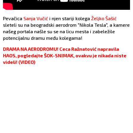
Pevačica
Sanja Vučić
i njen stariji kolega
Željko Šašić
sleteli su na beogradski aerodrom "Nikola Tesla", a kamere
našeg portala našle su se na licu mesta i zabeležile
potencijalnu dramu među kolegama!
DRAMA NA AERODROMU! Ceca Ražnatović napravila
HAOS, pogledajte ŠOK-SNIMAK, ovakvu je nikada niste
videli! (VIDEO)