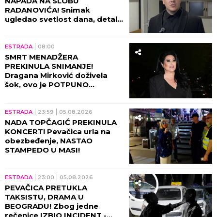
ispovest naše voditeljke ledi
krv u žilama: Mogao je da
eksplodira u meni!
ESTRADA
12:00
CELA NACIJA U SUZAMA ZBOG
DEE ĐURĐEVIĆ! Iznenadno
saopštenje nakon napuštanja
porodilišta, ovo je rasplakalo
sve!
ESTRADA
11:00
SUPRUGA OGNJENA AMIDŽIĆA
ZAVRŠILA KARIJERU NA
PINKU! Objavljene zvanične
informacije, fanovi traže
objašnjenje!
ŠOUBIZNIS
10:00
Nije planirao da postane
glumac, a danas je jedna od
najvećih zvezda latino serija:
Neverovatna priča Mišela
Brauna!