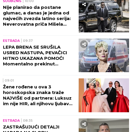
SUTRA POČINJE GUČA!
Varošica već u ludilu: Lomi se
kolo, grme trube, pečenje i
vruća rakija na sve strane -
sve je spremno za 65. Sabor!
ESTRADA
15:00
PORODILA SE ZVEZDA
"GRANDA": Cela Srbija bruji o
imenu koje je izabrala!
ESTRADA
14:00
MESECIMA JE PRIKOVANA ZA
KREVET, NAŠOJ PEVAČICI
NAPOKON SAOPŠTENA
DIJAGNOZA! Stigle vesti
direktno od lekara!
ESTRADA
13:05
NOSILA MRTVOG BLIZANCA U
SEBI 21 GODINU! Jeziva