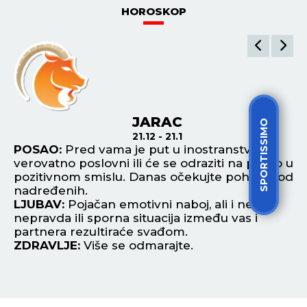
građanima za pomoć
POGLEDAJ SVE NAJNOVIJE VESTI
ŠTAMPANO IZDANJE
SPORTISSIMO