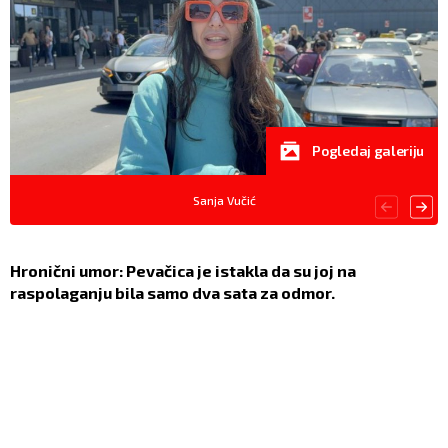
Pogledaj galeriju
Sanja Vučić
Hronični umor: Pevačica je istakla da su joj na
raspolaganju bila samo dva sata za odmor.