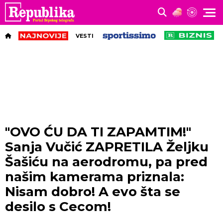
VESTI
"OVO ĆU DA TI ZAPAMTIM!"
Sanja Vučić ZAPRETILA Željku
Šašiću na aerodromu, pa pred
našim kamerama priznala:
Nisam dobro! A evo šta se
desilo s Cecom!