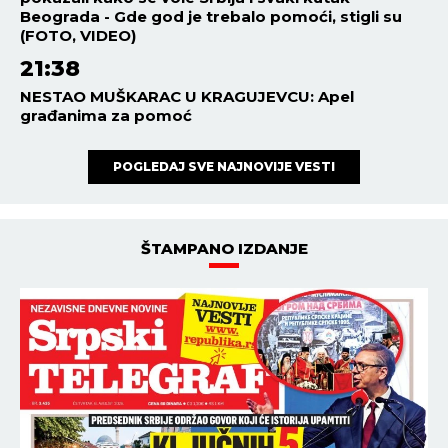
ESTRADA
15:31
05.08.2026
ALARM U GUČI PRED 65.
SABOR TRUBAČA: Smeštajni
kapaciteti gotovo popunjeni,
od 7. do 9. avgusta sprema se
spektakl kakav se ne pamti!
ESTRADA
15:00
05.08.2026
DETALJI TESTAMENTA NAŠEG
PEVAČA IZAZVALI OPŠTI
HAOS! Dva sina ostavio bez
nasledstva, usledila DRAMA
tada!
14:51
05.08.2026
Lidija Vukićević RASKOPČALA
košulju i vezala je ispod grudi:
Svi gledaju njen ravan stomak,
a jedan DETALJ stajlinga
osvaja na prvi pogled
(GALERIJA)
NAJNOVIJE
NAJČITANIJE