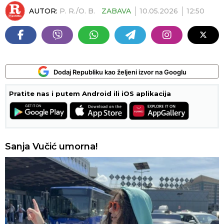
AUTOR:
P. R./O. B.
ZABAVA
10.05.2026
12:50
Dodaj Republiku kao željeni izvor na Googlu
Pratite nas i putem Android ili iOS aplikacija
Sanja Vučić umorna!