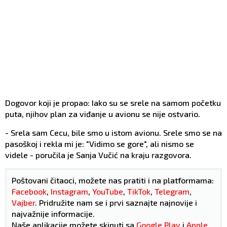
Dogovor koji je propao: Iako su se srele na samom početku
puta, njihov plan za viđanje u avionu se nije ostvario.
- Srela sam Cecu, bile smo u istom avionu. Srele smo se na
pasoškoj i rekla mi je: "Vidimo se gore", ali nismo se
videle - poručila je Sanja Vučić na kraju razgovora.
Poštovani čitaoci, možete nas pratiti i na platformama:
Facebook
,
Instagram
,
YouTube
,
TikTok
,
Telegram
,
Vajber
. Pridružite nam se i prvi saznajte najnovije i
najvažnije informacije.
Naše aplikacije možete skinuti sa
Google Play
i
Apple