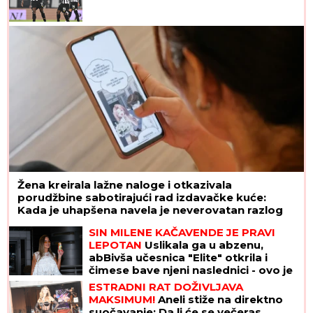
Došao da fotografiše venčanje, a onda je
ugledao mladu i doživeo ŠOK ŽIVOTA - odmah
odbio da slika! Kada je saznao KO JE ONA, nastao
je opšti HAOS
Ruskinje uvek stavljaju DUGME U
ZAMRZIVAČ pre odlaska na odmor:
Kad saznate razlog, i vi ćete odmah
iskopirati ovaj trik
Zaradila je 120.000 evra od Elite 9, a
sada je otkrila da je deo ove sume
uložila u promenu profesije