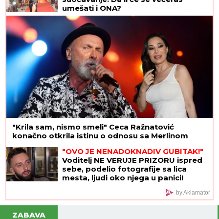
Ženu iz Srbije majka IZBRISALA IZ NASLEDSTVA,
sa decom ostala bez krova nad glavom: "Nije mi
dala u kuću da ne bih OTIMALA BRATU"
NIJE JE PREBOLEO?!
Dragan
Stanković i dalje čuva uspomene na
Jovanu Jeremić nakon veridbe sa
novom devojkom
Partizan - Tobol: Sek se iskupio i
pogodio za vođstvo crno-belih! - 1:0