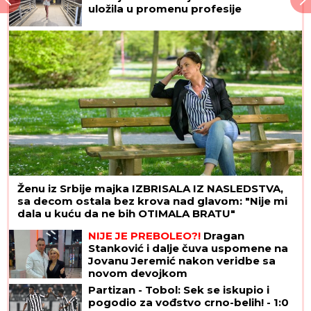
"UZNEMIREN SAM, BRAT MI JE OKRUŽEN
POŽARIMA"
Darko Tanasijević očajan zbog loše
situacije u Deliblatskoj peščari: "SVI SU
EVAKUISANI", otkrio koje informacije ima
Poznati kardiohirurg otkrio "tihog
ubicu" koji nije zaveden kao bolest, a
polako nas uništava: "Ovo je
NAJOPASNIJE za naše zdravlje"
MNOGE OD OVIH PESAMA
OBOŽAVATE
Ovo je 10 numera koje je
Dino Merlin "ukrao" od stranih
izvođača - ostaćete u čudu kad
vidite spisak