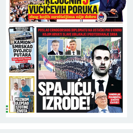
22:17
PARTIZAN - TOBOL: Drugo poluvreme
UŽIVO
nije moglo da počne turbulentnije! (VIDEO)
22:00
O ANITI ALEKSIĆ BRUJI CELA ESTRADA: Nataša
Bekvalac pokazala pravo lice - usledio ŠOK posle
nastupa!
21:52
PREMINUO U NAJGORIM MUKAMA: Novi detalji
ubistva imućnog pekara sa Karaburme
21:42
Ovo su dela, a ne prazne priče! Aktivisti SNS
pokazali kako se vole Srbija i svaki kutak
Beograda - Gde god je trebalo pomoći, stigli su
(FOTO, VIDEO)
21:38
NESTAO MUŠKARAC U KRAGUJEVCU: Apel