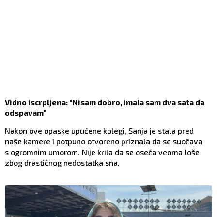
Vidno iscrpljena: "Nisam dobro, imala sam dva sata da
odspavam"
Nakon ove opaske upućene kolegi, Sanja je stala pred
naše kamere i potpuno otvoreno priznala da se suočava
s ogromnim umorom. Nije krila da se oseća veoma loše
zbog drastičnog nedostatka sna.