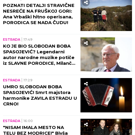
"Krila sam, nismo smeli" Ceca Ražnatović
konačno otkrila istinu o odnosu sa Merlinom
"OVO JE NENADOKNADIV GUBITAK!"
Voditelj NE VERUJE PRIZORU ispred
sebe, podelio fotografije sa lica
mesta, ljudi oko njega u panici!
(FOTO)
by Aklamator
ZABAVA
ESTRADA
22:00
O ANITI ALEKSIĆ BRUJI CELA
ESTRADA: Nataša Bekvalac
pokazala pravo lice - usledio