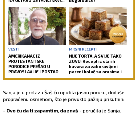
NA OLTARU OSTAVILI KRV:
Bogorodice!
Vernici u šoku, policija
traga za počiniocima
VESTI
MRSNI RECEPTI
AMERIKANAC IZ
NIJE TORTA, A SVI JE TAKO
PROTESTANTSKE
ZOVU: Recept iz starih
PORODICE PREŠAO U
kuvara za zaboravljeni
PRAVOSLAVLJE I POSTAO
pareni kolač sa orasima i
SVEŠTENIK: Jedan od
šerbetom
najuglednijih teologa
današnjice govori o svom
Sanja je u prolazu Šašiću uputila jasnu poruku, doduše
putu preobraćenja
propraćenu osmehom, što je privuklo pažnju prisutnih:
-
Ovo ću da ti zapamtim, da znaš
- poručila je Sanja.