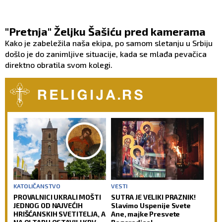
"Pretnja" Željku Šašiću pred kamerama
Kako je zabeležila naša ekipa, po samom sletanju u Srbiju
došlo je do zanimljive situacije, kada se mlađa pevačica
direktno obratila svom kolegi.
KATOLIČANSTVO
VESTI
PROVALNICI UKRALI MOŠTI
SUTRA JE VELIKI PRAZNIK!
JEDNOG OD NAJVEĆIH
Slavimo Uspenije Svete
HRIŠĆANSKIH SVETITELJA, A
Ane, majke Presvete