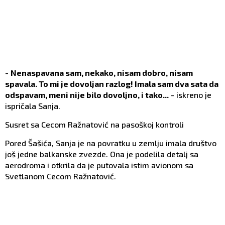
-
Nenaspavana sam, nekako, nisam dobro, nisam
spavala. To mi je dovoljan razlog! Imala sam dva sata da
odspavam, meni nije bilo dovoljno, i tako...
- iskreno je
ispričala Sanja.
Susret sa Cecom Ražnatović na pasoškoj kontroli
Pored Šašića, Sanja je na povratku u zemlju imala društvo
još jedne balkanske zvezde. Ona je podelila detalj sa
aerodroma i otkrila da je putovala istim avionom sa
Svetlanom Cecom Ražnatović.