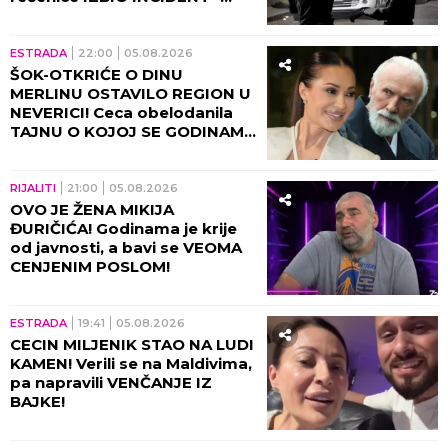
ESTRADA
09:37
LEPA BRENA SE SRUŠILA
USRED NASTUPA, PEVAČICI
HITNO UKAZANA POMOĆ!
Momentalno prekinut
program, snimak završio na
internetu!
09:01
Žene rođene u ova 3
horoskopska znaka traže
NAJVIŠE od partnera: Luksuz
im nije HIR, ali njihovu ljubav
ne može svako da priušti
ESTRADA
08:35
ZASTRAŠUJUĆI DETALJI
NAPADA NA SLOBU
RADANOVIĆA! Snimak
ugledao svetlost dana, detalji
lede krv u žilama!
ESTRADA
08:00